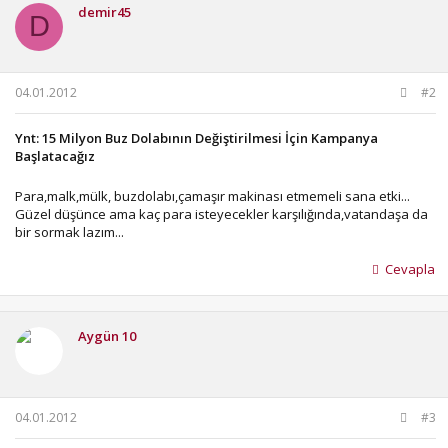
demir45
D
04.01.2012
#2
Ynt: 15 Milyon Buz Dolabının Değiştirilmesi İçin Kampanya
Başlatacağız
Para,malk,mülk, buzdolabı,çamaşır makinası etmemeli sana etki...
Güzel düşünce ama kaç para isteyecekler karşılığında,vatandaşa da
bir sormak lazım...
Cevapla
Aygün 10
04.01.2012
#3