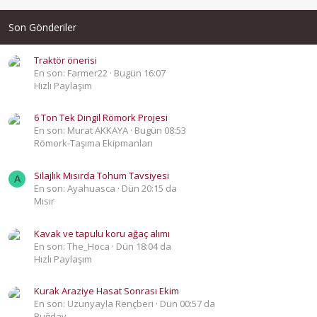
Son Gönderiler
Traktör önerisi
En son: Farmer22
Bugün 16:07
Hızlı Paylaşım
6 Ton Tek Dingil Römork Projesi
En son: Murat AKKAYA
Bugün 08:53
Römork-Taşıma Ekipmanları
Silajlık Mısırda Tohum Tavsiyesi
A
En son: Ayahuasca
Dün 20:15 da
Mısır
Kavak ve tapulu koru ağaç alımı
En son: The_Hoca
Dün 18:04 da
Hızlı Paylaşım
Kurak Araziye Hasat Sonrası Ekim
En son: Uzunyayla Rençberi
Dün 00:57 da
Buğday