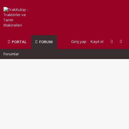
Giriş yap
Kayıt ol
PORTAL
FORUM
Forumlar