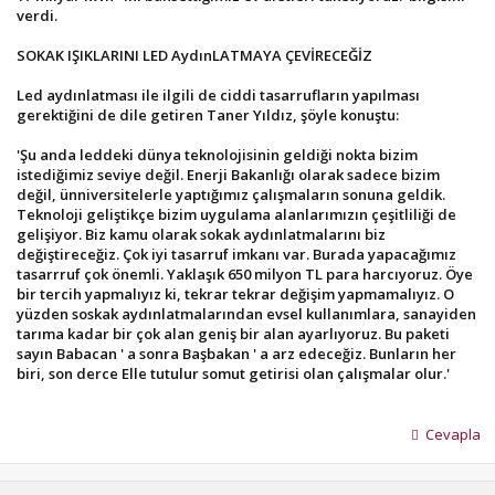
verdi.
SOKAK IŞIKLARINI LED AydınLATMAYA ÇEVİRECEĞİZ
Led aydınlatması ile ilgili de ciddi tasarrufların yapılması
gerektiğini de dile getiren Taner Yıldız, şöyle konuştu:
'Şu anda leddeki dünya teknolojisinin geldiği nokta bizim
istediğimiz seviye değil. Enerji Bakanlığı olarak sadece bizim
değil, ünniversitelerle yaptığımız çalışmaların sonuna geldik.
Teknoloji geliştikçe bizim uygulama alanlarımızın çeşitliliği de
gelişiyor. Biz kamu olarak sokak aydınlatmalarını biz
değiştireceğiz. Çok iyi tasarruf imkanı var. Burada yapacağımız
tasarrruf çok önemli. Yaklaşık 650 milyon TL para harcıyoruz. Öye
bir tercih yapmalıyız ki, tekrar tekrar değişim yapmamalıyız. O
yüzden soskak aydınlatmalarından evsel kullanımlara, sanayiden
tarıma kadar bir çok alan geniş bir alan ayarlıyoruz. Bu paketi
sayın Babacan ' a sonra Başbakan ' a arz edeceğiz. Bunların her
biri, son derce Elle tutulur somut getirisi olan çalışmalar olur.'
Cevapla