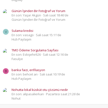
Günün İşinden Bir Fotoğraf ve Yorum
En son: Yaşar Akgün
Salı saat 18:46'de
Günün İşinden Bir Fotoğraf ve Yorum
Sulama kredisi
V
En son: vasago
Salı saat 15:11'de
Hızlı Paylaşım
TMO Ödeme Sorgulama Sayfası
En son: Eskişehirli26
Salı saat 12:16'de
Fasulye
banka faizi, enfilasyon
B
En son: behcet arı
Salı saat 10:19'de
Hızlı Paylaşım
Nohutta lokal küsküt otu çözümü nedir
En son: alipasalierkan
Pazartesi saat 21:26'de
Nohut