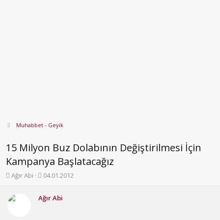
Muhabbet - Geyik
15 Milyon Buz Dolabının Değiştirilmesi İçin
Kampanya Başlatacağız
K
B
Ağır Abi
04.01.2012
o
a
n
ş
Ağır Abi
b
l
u
a
y
n