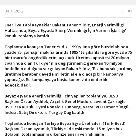
u
g
b
ı
04.01.2012
#1
a
ç
ş
t
Enerji ve Tabi Kaynaklar Bakanı Taner Yıldız, Enerji Verimliliği
l
a
Haftasında, Beyaz Eşyada Enerji Verimliliği İçin Verimli İşbirliği'
a
r
konulu toplatıya katıldı.
t
i
a
h
Toplantıda konuşan Taner Yıldız, 1990 yılına göre buzdolabında
n
i
yüzde 75, çamaşır makinalarında 1985 ' te çıkanlara göre yüzde 75
bir tasarufu öngördüklerini açıkladı. Üretim kapasitesi 20 milyon
civarında olan Türkiye ' nin değiştirmemiz gereken 10 milyon
hedefinin olduğunu vurgulayan Bakan Yıldız, 'Biz bunu sıkıştırılmış
üretimle beraber devetle milletin el ele olacağı bir kampanya
yapacağız. Bu kampanyaya başbakanımız da önderlik
edecek.'dedi.
Beyaz eşyada enerji verimlilği için yapılan toplantıya, BESD
Başkanı Özcan Aydilek, Arçelik Genel Müdürü Levent Çakıroğlu,
BSH İcra Kurulu Üyesi Ronald Grunberg, Vestel VFO Ömer Yüngül,
Indesit Satış Direktörü Turgay Dağ katıldı.
Toplantıda konuşan Türkiye Beyaz Eşya Üreticileri (Türk-Besd)
Başkanı Özcan aydınlık, Türkiye ' de eski model 15 milyon buz
dolabını toplanmasının ülkemze enerji verimliliğine