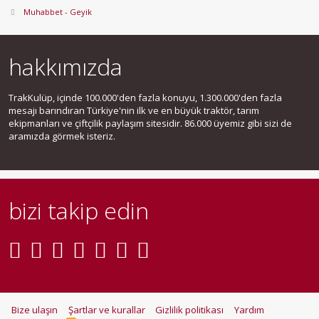
Muhabbet - Geyik
hakkımızda
TrakKulüp, içinde 100.000'den fazla konuyu, 1.300.000'den fazla
mesajı barındıran Türkiye'nin ilk ve en büyük traktör, tarım
ekipmanları ve çiftçilik paylaşım sitesidir. 86.000 üyemiz gibi sizi de
aramızda görmek isteriz.
bizi takip edin
Bize ulaşın
Şartlar ve kurallar
Gizlilik politikası
Yardım