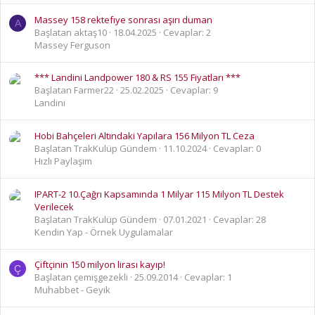
Massey 158 rektefıye sonrası aşırı duman
A
Başlatan aktaş10
18.04.2025
Cevaplar: 2
Massey Ferguson
*** Landini Landpower 180 & RS 155 Fiyatları ***
Başlatan Farmer22
25.02.2025
Cevaplar: 9
Landini
Hobi Bahçeleri Altındaki Yapılara 156 Milyon TL Ceza
Başlatan TrakKulüp Gündem
11.10.2024
Cevaplar: 0
Hızlı Paylaşım
IPART-2 10.Çağrı Kapsamında 1 Milyar 115 Milyon TL Destek
Verilecek
Başlatan TrakKulüp Gündem
07.01.2021
Cevaplar: 28
Kendin Yap - Örnek Uygulamalar
Çiftçinin 150 milyon lirası kayıp!
Ç
Başlatan çemişgezekli
25.09.2014
Cevaplar: 1
Muhabbet - Geyik