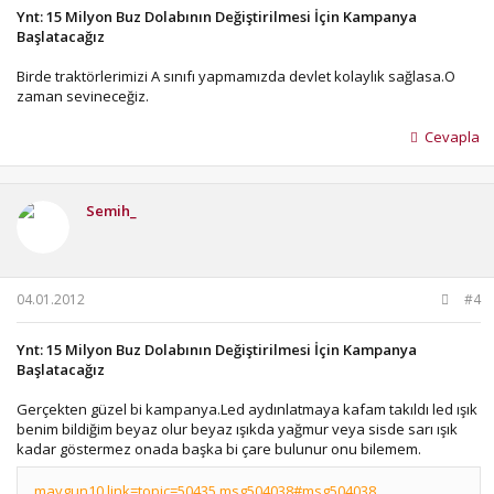
Ynt: 15 Milyon Buz Dolabının Değiştirilmesi İçin Kampanya
Başlatacağız
Birde traktörlerimizi A sınıfı yapmamızda devlet kolaylık sağlasa.O
zaman sevineceğiz.
Cevapla
Semih_
04.01.2012
#4
Ynt: 15 Milyon Buz Dolabının Değiştirilmesi İçin Kampanya
Başlatacağız
Gerçekten güzel bi kampanya.Led aydınlatmaya kafam takıldı led ışık
benim bildiğim beyaz olur beyaz ışıkda yağmur veya sisde sarı ışık
kadar göstermez onada başka bi çare bulunur onu bilemem.
maygun10 link=topic=50435.msg504038#msg504038