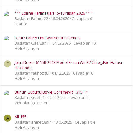
*** Edirne Tarım Fuarı 15-18 Nisan 2026 ***
Başlatan Farmer22
16.04.2026
Cevaplar: 0
Fuarlar
Deutz Fahr 5115E Warrior İncelemesi
Başlatan GaziCanT.
04.02.2026
Cevaplar: 10
Hızlı Paylaşım
John Deere 6115R 2013 Model Ekran Win32Dialog.Exe Hatası
F
Hakkında
Başlatan fatihozgul
01.12.2025
Cevaplar: 0
Hızlı Paylaşım
Bunun Gücünü Bôyle Göremeyiz T315 ??
Başlatan şerefli1
09.06.2025
Cevaplar: 0
Videolar (Çekimler)
Mf 155
A
Başlatan ahmet3897
13.05.2025
Cevaplar: 4
Hızlı Paylaşım