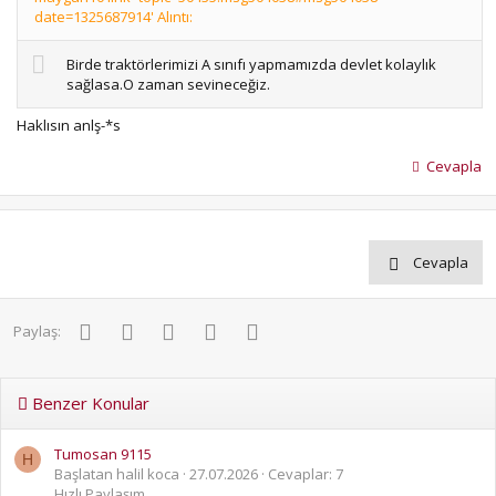
date=1325687914' Alıntı:
Birde traktörlerimizi A sınıfı yapmamızda devlet kolaylık
sağlasa.O zaman sevineceğiz.
Haklısın anlş-*s
Cevapla
Cevapla
Facebook
Twitter
Pinterest
WhatsApp
E-posta
Paylaş:
Benzer Konular
Tumosan 9115
H
Başlatan halil koca
27.07.2026
Cevaplar: 7
Hızlı Paylaşım