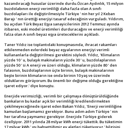
kazandıracağı hususlar üzerinde durdu.Özcan Aydınlık, 15 milyon
buzdolabının enerji verimliliği daha fazla olan A sınıfı
buzdolapları ile değiştirilmesiyle Türkiye ' nin her yıl 2 Keban
Barajı ' nın ürettiği enerjiyi tasaruf edeceğinin vurguladı. Yıldırım,
bu açıdan Türk Beyaz Eşya sanayicilerinin 2012 Temmuz ayında
itibaren, eski model üretimleri durduracağını ve enerji verimliliği
falza olan A sınıfı beyaz eşya üreteceklerini açıkladı.
Taner Yıldız ise toplantıdaki konuşmasında, ihracat rakamları
etkilenmeden evlerdeki beyaz eşyalarının enerjiyi verimli
kullananlarla değiştirilmesi gerektini söyledi. Yıldız, 'Klimaların
yüzde 10 ' u, bulaşık makinaların yüzde 30 ' u, buzdolaplarının
yüzde 50 ' si A enerji ve üzeri olduğu, klimaların yüzde 80 ' den
falasının, buzdolaplarının üçte birinin, bulaşık makinalarının
beşte birinin klimaların ise onda birinin 10 yaş ve üzerinde
olduklarını görüyorum. Bu önemli bir değişme olduğu gerektiğine
işaret ediyor.' diye konuştu.
Enerjide verimsizliği, verimli bir çalışmaya dönüştürüldüğünde
bankaların bu kadar açık bir verimliliği kredilendirmekten
çekilmeyeceğinede işaret eden Bakan Yıldız, 'Enerji verimliliğine
kamudan başlamamız gerekiyor. Bunu adım adım Türkiye ' nin
her tarafına yaymamız gerekiyor. Enerjide Türkiye giderek
özellşiyor. 2011 yılında 28 milyar kWh enerji tükettik. Bu tüketimin
17 milyar kWh ' ını bahsettiğimiz ev aletleri tüketiyoruz.' bilgisini