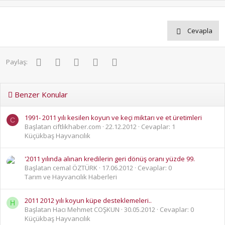
Cevapla
Facebook
Twitter
Pinterest
WhatsApp
E-posta
Paylaş:
Benzer Konular
1991- 2011 yılı kesilen koyun ve keçi miktarı ve et üretimleri
C
Başlatan ciftlikhaber.com
22.12.2012
Cevaplar: 1
Küçükbaş Hayvancılık
'2011 yılında alınan kredilerin geri dönüş oranı yüzde 99.
Başlatan cemal ÖZTÜRK
17.06.2012
Cevaplar: 0
Tarım ve Hayvancılık Haberleri
2011 2012 yılı koyun küpe desteklemeleri..
H
Başlatan Hacı Mehmet COŞKUN
30.05.2012
Cevaplar: 0
Küçükbaş Hayvancılık