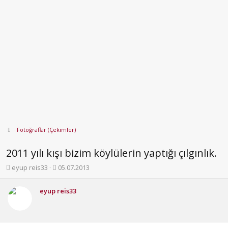
Fotoğraflar (Çekimler)
2011 yılı kışı bizim köylülerin yaptığı çılgınlık.
K
B
eyup reis33
05.07.2013
o
a
n
ş
eyup reis33
b
l
u
a
y
n
u
g