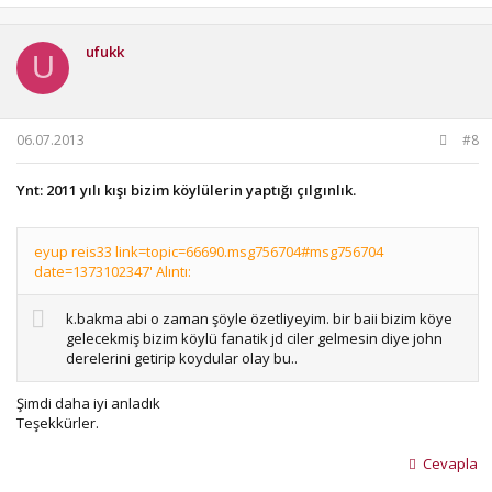
ufukk
U
06.07.2013
#8
Ynt: 2011 yılı kışı bizim köylülerin yaptığı çılgınlık.
eyup reis33 link=topic=66690.msg756704#msg756704
date=1373102347' Alıntı:
k.bakma abi o zaman şöyle özetliyeyim. bir baii bizim köye
gelecekmiş bizim köylü fanatik jd ciler gelmesin diye john
derelerini getirip koydular olay bu..
Şimdi daha iyi anladık
Teşekkürler.
Cevapla