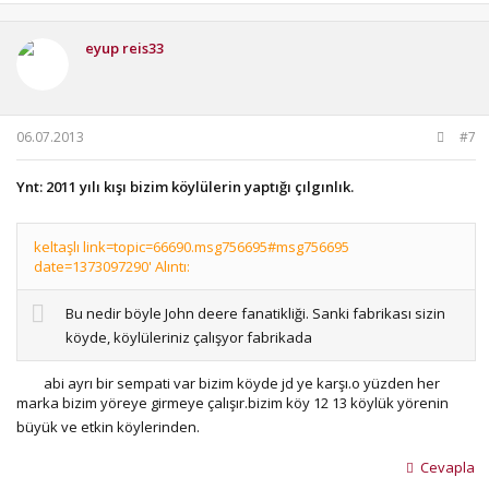
eyup reis33
06.07.2013
#7
Ynt: 2011 yılı kışı bizim köylülerin yaptığı çılgınlık.
keltaşlı link=topic=66690.msg756695#msg756695
date=1373097290' Alıntı:
Bu nedir böyle John deere fanatikliği. Sanki fabrikası sizin
köyde, köylüleriniz çalışyor fabrikada
abi ayrı bir sempati var bizim köyde jd ye karşı.o yüzden her
marka bizim yöreye girmeye çalışır.bizim köy 12 13 köylük yörenin
büyük ve etkin köylerinden.
Cevapla