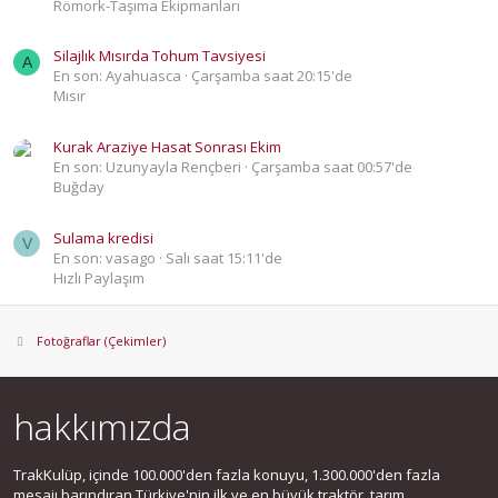
Römork-Taşıma Ekipmanları
Silajlık Mısırda Tohum Tavsiyesi
A
En son: Ayahuasca
Çarşamba saat 20:15'de
Mısır
Kurak Araziye Hasat Sonrası Ekim
En son: Uzunyayla Rençberi
Çarşamba saat 00:57'de
Buğday
Sulama kredisi
V
En son: vasago
Salı saat 15:11'de
Hızlı Paylaşım
Fotoğraflar (Çekimler)
hakkımızda
TrakKulüp, içinde 100.000'den fazla konuyu, 1.300.000'den fazla
mesajı barındıran Türkiye'nin ilk ve en büyük traktör, tarım