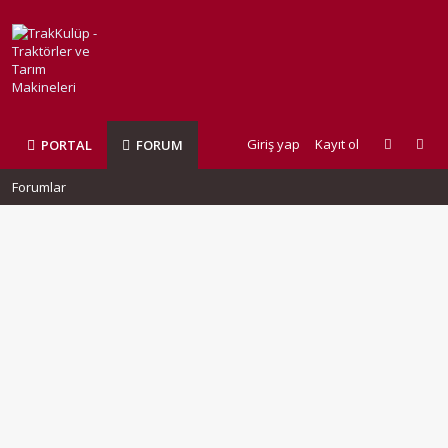
Giriş yap
Kayıt ol
PORTAL
FORUM
Forumlar