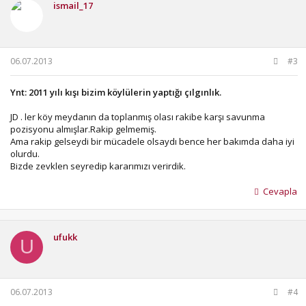
ismail_17
06.07.2013
#3
Ynt: 2011 yılı kışı bizim köylülerin yaptığı çılgınlık.
JD . ler köy meydanın da toplanmış olası rakibe karşı savunma
pozisyonu almışlar.Rakip gelmemiş.
Ama rakip gelseydi bir mücadele olsaydı bence her bakımda daha iyi
olurdu.
Bizde zevklen seyredip kararımızı verirdik.
Cevapla
ufukk
U
06.07.2013
#4