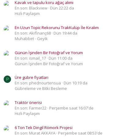
Kavak ve tapulu koru ağaç alımı
En son: Blackview
Dün 22:22 da
Hızlı Paylaşım
En Uzun Topic Rekorunu TrakKulüp İle Kıralım
En son: Akifİnanç68
Dün 19:44 da
Muhabbet - Geyik
Günün İşinden Bir Fotoğraf ve Yorum
En son: ismail_17
Dün 11:00 da
Günün İşinden Bir Fotoğraf ve Yorum
Üre gübre fiyatları
P
En son: phednourtensua
Dün 10:19 da
Gübreleme ve Bitki Besleme
Traktör önerisi
En son: Farmer22
Perşembe saat 16:07'de
Hızlı Paylaşım
6 Ton Tek Dingil Römork Projesi
En son: Murat AKKAYA
Perşembe saat 08:53'de