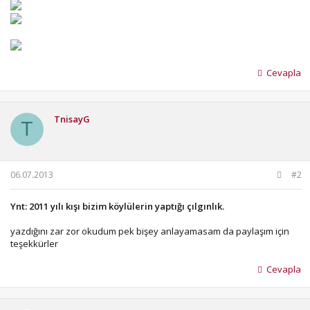
Cevapla
TnisayG
T
06.07.2013
#2
Ynt: 2011 yılı kışı bizim köylülerin yaptığı çılgınlık.
yazdığını zar zor okudum pek bişey anlayamasam da paylaşım için
teşekkürler
Cevapla