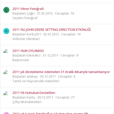
2011 Yılının Fotoğrafı
Ç
Başlatan Çağrı
01.02.2012
Cevaplar: 16
Seçilen Fotoğraf
2011 YILI JOHN DEERE SETTİNG DIRECTION ETKİNLİĞİ
K
Başlatan korku351
02.01.2012
Cevaplar: 14
Videolar (Alıntılar)
2011 YILIN OYLAMASI
Başlatan tokmakcı
31.12.2011
Cevaplar: 9
Başvurular
2011 yılı destekleme ödemeleri 31 Aralık itibariyle tamamlanıyor
Başlatan atabey
30.12.2011
Cevaplar: 6
Tarım ve Hayvancılık Haberleri
2011 Yılı Huhubat Destekleri
Başlatan bartu
30.12.2011
Cevaplar: 27
Çiftçi Muhabbetleri
2011 yılı karışık fotoğraflar ;) bakmadan geçme !!!!!