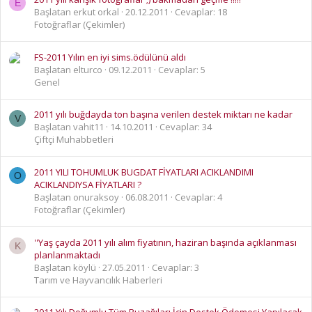
E
Başlatan erkut orkal
20.12.2011
Cevaplar: 18
Fotoğraflar (Çekimler)
FS-2011 Yılın en iyi sims.ödülünü aldı
Başlatan elturco
09.12.2011
Cevaplar: 5
Genel
2011 yılı buğdayda ton başına verilen destek miktarı ne kadar
V
Başlatan vahit11
14.10.2011
Cevaplar: 34
Çiftçi Muhabbetleri
2011 YILI TOHUMLUK BUGDAT FİYATLARI ACIKLANDIMI
O
ACIKLANDIYSA FİYATLARI ?
Başlatan onuraksoy
06.08.2011
Cevaplar: 4
Fotoğraflar (Çekimler)
''Yaş çayda 2011 yılı alım fiyatının, haziran başında açıklanması
K
planlanmaktadı
Başlatan köylü
27.05.2011
Cevaplar: 3
Tarım ve Hayvancılık Haberleri