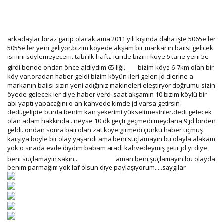
arkadaşlar biraz garip olacak ama 2011 yılı kışında daha işte 5065e ler
5055e ler yeni geliyor.bizim köyede akşam bir markanın baiisi gelicek
ismini söylemeyecem..tabi ilk hafta içinde bizim köye 6 tane yeni 5e
girdi.bende ondan önce aldıydım 65 liği.
bizim köye 6-7km olan bir
köy var.oradan haber geldi bizim köyün ileri gelen jd cilerine a
markanın baiisi sizin yeni adığınız makineleri eleştiryor doğrumu sizin
öyede gelecek ler diye haber verdi saat akşamın 10 bizim köylü bir
abi yaptı yapacağını o an kahvede kimde jd varsa getirsin
dedi.gelipte burda benim kan şekerimi yükseltmesinler.dedi gelecek
olan adam hakkında.. neyse 10 dk geçti geçmedi meydana 9 jd birden
geldi..ondan sonra baii olan zat köye girmedi çünkü haber uçmuş
karşıya böyle bir olay yaşandı ama beni suçlamayın bu olayla alakam
yok.o sırada evde diydim babam aradı kahvedeymiş getir jd yi diye
beni suçlamayın sakın...
aman beni şuçlamayın bu olayda
benim parmağım yok laf olsun diye paylaşıyorum.....saygılar