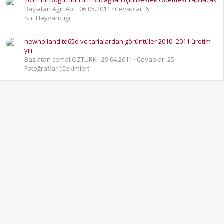
2011 Yılı Doğumlu Tüm Buzağıları İçin Destek Ödemesi Yapılacak
Başlatan Ağır Abi
06.05.2011
Cevaplar: 6
Süt Hayvanclığı
newholland td65d ve tarlalardan görüntüler 2010- 2011 üretim
yılı
Başlatan cemal ÖZTÜRK
29.04.2011
Cevaplar: 25
Fotoğraflar (Çekimler)