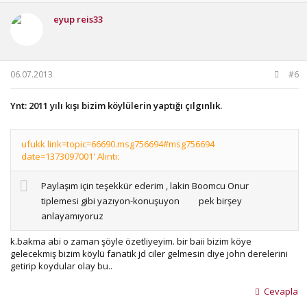
eyup reis33
06.07.2013
#6
Ynt: 2011 yılı kışı bizim köylülerin yaptığı çılgınlık.
ufukk link=topic=66690.msg756694#msg756694
date=1373097001' Alıntı:
Paylaşım için teşekkür ederim , lakin Boomcu Onur
tiplemesi gibi yazıyon-konuşuyon
pek birşey
anlayamıyoruz
k.bakma abi o zaman şöyle özetliyeyim. bir baii bizim köye
gelecekmiş bizim köylü fanatik jd ciler gelmesin diye john derelerini
getirip koydular olay bu..
Cevapla