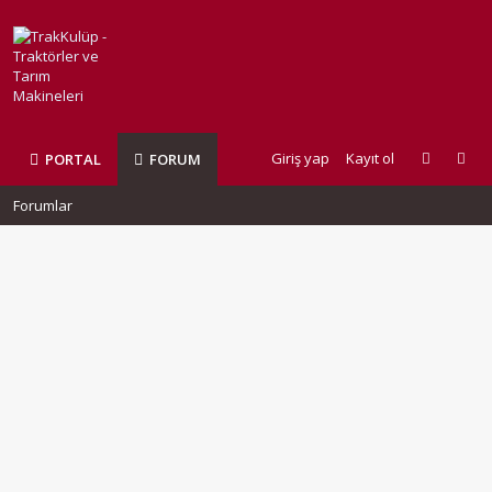
Giriş yap
Kayıt ol
PORTAL
FORUM
Forumlar