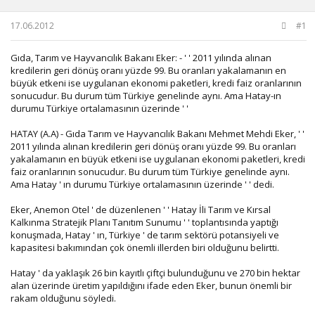
u
g
b
ı
17.06.2012
#1
a
ç
ş
t
Gıda, Tarım ve Hayvancılık Bakanı Eker: - ' ' 2011 yılında alınan
l
a
kredilerin geri dönüş oranı yüzde 99. Bu oranları yakalamanın en
a
r
büyük etkeni ise uygulanan ekonomi paketleri, kredi faiz oranlarının
t
i
sonucudur. Bu durum tüm Türkiye genelinde aynı. Ama Hatay-ın
a
h
durumu Türkiye ortalamasının üzerinde ' '
n
i
HATAY (A.A) - Gıda Tarım ve Hayvancılık Bakanı Mehmet Mehdi Eker, ' '
2011 yılında alınan kredilerin geri dönüş oranı yüzde 99. Bu oranları
yakalamanın en büyük etkeni ise uygulanan ekonomi paketleri, kredi
faiz oranlarının sonucudur. Bu durum tüm Türkiye genelinde aynı.
Ama Hatay ' ın durumu Türkiye ortalamasının üzerinde ' ' dedi.
Eker, Anemon Otel ' de düzenlenen ' ' Hatay İli Tarım ve Kırsal
Kalkınma Stratejik Planı Tanıtım Sunumu ' ' toplantısında yaptığı
konuşmada, Hatay ' ın, Türkiye ' de tarım sektörü potansiyeli ve
kapasitesi bakımından çok önemli illerden biri olduğunu belirtti.
Hatay ' da yaklaşık 26 bin kayıtlı çiftçi bulunduğunu ve 270 bin hektar
alan üzerinde üretim yapıldığını ifade eden Eker, bunun önemli bir
rakam olduğunu söyledi.