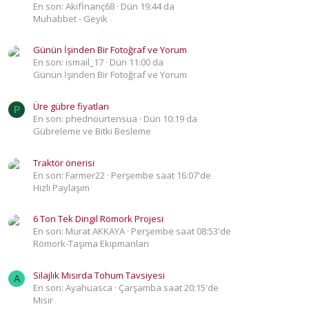
En son: Akifİnanç68
Dün 19:44 da
Muhabbet - Geyik
Günün İşinden Bir Fotoğraf ve Yorum
En son: ismail_17
Dün 11:00 da
Günün İşinden Bir Fotoğraf ve Yorum
Üre gübre fiyatları
P
En son: phednourtensua
Dün 10:19 da
Gübreleme ve Bitki Besleme
Traktör önerisi
En son: Farmer22
Perşembe saat 16:07'de
Hızlı Paylaşım
6 Ton Tek Dingil Römork Projesi
En son: Murat AKKAYA
Perşembe saat 08:53'de
Römork-Taşıma Ekipmanları
Silajlık Mısırda Tohum Tavsiyesi
A
En son: Ayahuasca
Çarşamba saat 20:15'de
Mısır