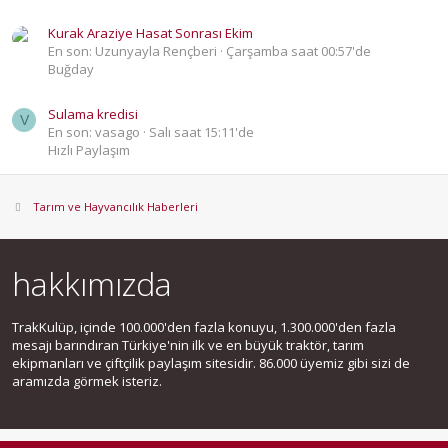
Kurak Araziye Hasat Sonrası Ekim
En son: Uzunyayla Rençberi
Çarşamba saat 00:57'de
Buğday
Sulama kredisi
V
En son: vasago
Salı saat 15:11'de
Hızlı Paylaşım
Tarım ve Hayvancılık Haberleri
hakkımızda
TrakKulüp, içinde 100.000'den fazla konuyu, 1.300.000'den fazla
mesajı barındıran Türkiye'nin ilk ve en büyük traktör, tarım
ekipmanları ve çiftçilik paylaşım sitesidir. 86.000 üyemiz gibi sizi de
aramızda görmek isteriz.