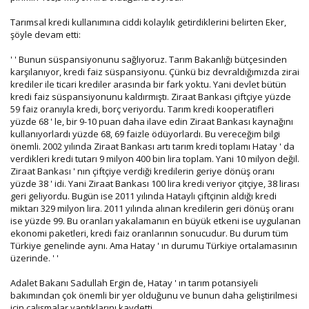
Tarımsal kredi kullanımına ciddi kolaylık getirdiklerini belirten Eker,
şöyle devam etti:
' ' Bunun süspansiyonunu sağlıyoruz. Tarım Bakanlığı bütçesinden
karşılanıyor, kredi faiz süspansiyonu. Çünkü biz devraldığımızda zirai
krediler ile ticari krediler arasında bir fark yoktu. Yani devlet bütün
kredi faiz süspansiyonunu kaldırmıştı. Ziraat Bankası çiftçiye yüzde
59 faiz oranıyla kredi, borç veriyordu. Tarım kredi kooperatifleri
yüzde 68 ' le, bir 9-10 puan daha ilave edin Ziraat Bankası kaynağını
kullanıyorlardı yüzde 68, 69 faizle ödüyorlardı. Bu vereceğim bilgi
önemli. 2002 yılında Ziraat Bankası artı tarım kredi toplamı Hatay ' da
verdikleri kredi tutarı 9 milyon 400 bin lira toplam. Yani 10 milyon değil.
Ziraat Bankası ' nın çiftçiye verdiği kredilerin geriye dönüş oranı
yüzde 38 ' idi. Yani Ziraat Bankası 100 lira kredi veriyor çitçiye, 38 lirası
geri geliyordu. Bugün ise 2011 yılında Hataylı çiftçinin aldığı kredi
miktarı 329 milyon lira. 2011 yılında alınan kredilerin geri dönüş oranı
ise yüzde 99. Bu oranları yakalamanın en büyük etkeni ise uygulanan
ekonomi paketleri, kredi faiz oranlarının sonucudur. Bu durum tüm
Türkiye genelinde aynı. Ama Hatay ' ın durumu Türkiye ortalamasının
üzerinde. ' '
Adalet Bakanı Sadullah Ergin de, Hatay ' ın tarım potansiyeli
bakımından çok önemli bir yer olduğunu ve bunun daha geliştirilmesi
için çalışmalar yaptıklarını kaydetti.