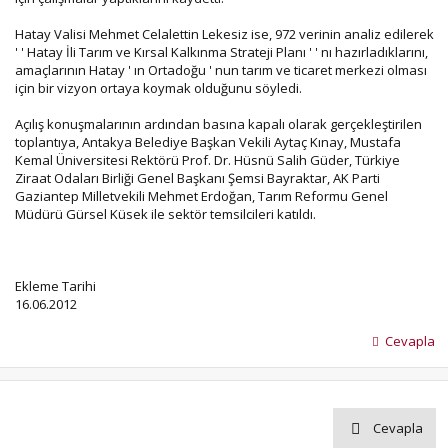
Hatay Valisi Mehmet Celalettin Lekesiz ise, 972 verinin analiz edilerek
' ' Hatay İli Tarım ve Kırsal Kalkınma Strateji Planı ' ' nı hazırladıklarını,
amaçlarının Hatay ' ın Ortadoğu ' nun tarım ve ticaret merkezi olması
için bir vizyon ortaya koymak olduğunu söyledi.
Açılış konuşmalarının ardından basına kapalı olarak gerçekleştirilen
toplantıya, Antakya Belediye Başkan Vekili Aytaç Kınay, Mustafa
Kemal Üniversitesi Rektörü Prof. Dr. Hüsnü Salih Güder, Türkiye
Ziraat Odaları Birliği Genel Başkanı Şemsi Bayraktar, AK Parti
Gaziantep Milletvekili Mehmet Erdoğan, Tarım Reformu Genel
Müdürü Gürsel Küsek ile sektör temsilcileri katıldı.
Ekleme Tarihi
16.06.2012
Cevapla
Cevapla