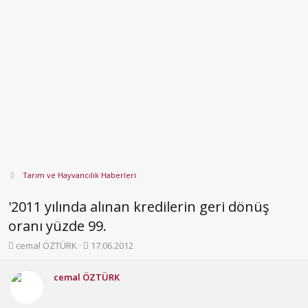
Tarım ve Hayvancılık Haberleri
'2011 yılında alınan kredilerin geri dönüş
oranı yüzde 99.
K
B
cemal ÖZTÜRK
17.06.2012
o
a
n
ş
cemal ÖZTÜRK
b
l
u
a
y
n