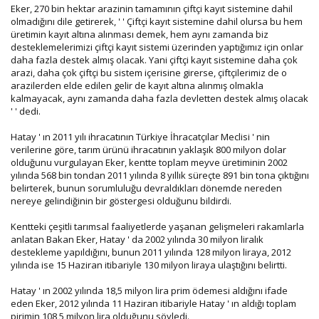
Eker, 270 bin hektar arazinin tamamının çiftçi kayıt sistemine dahil
olmadığını dile getirerek, ' ' Çiftçi kayıt sistemine dahil olursa bu hem
üretimin kayıt altına alınması demek, hem aynı zamanda biz
desteklemelerimizi çiftçi kayıt sistemi üzerinden yaptığımız için onlar
daha fazla destek almış olacak. Yani çiftçi kayıt sistemine daha çok
arazi, daha çok çiftçi bu sistem içerisine girerse, çiftçilerimiz de o
arazilerden elde edilen gelir de kayıt altına alınmış olmakla
kalmayacak, aynı zamanda daha fazla devletten destek almış olacak
' ' dedi.
Hatay ' ın 2011 yılı ihracatının Türkiye İhracatçılar Meclisi ' nin
verilerine göre, tarım ürünü ihracatının yaklaşık 800 milyon dolar
olduğunu vurgulayan Eker, kentte toplam meyve üretiminin 2002
yılında 568 bin tondan 2011 yılında 8 yıllık süreçte 891 bin tona çıktığını
belirterek, bunun sorumluluğu devraldıkları dönemde nereden
nereye gelindiğinin bir göstergesi olduğunu bildirdi.
Kentteki çeşitli tarımsal faaliyetlerde yaşanan gelişmeleri rakamlarla
anlatan Bakan Eker, Hatay ' da 2002 yılında 30 milyon liralık
destekleme yapıldığını, bunun 2011 yılında 128 milyon liraya, 2012
yılında ise 15 Haziran itibariyle 130 milyon liraya ulaştığını belirtti.
Hatay ' ın 2002 yılında 18,5 milyon lira prim ödemesi aldığını ifade
eden Eker, 2012 yılında 11 Haziran itibariyle Hatay ' ın aldığı toplam
pirimin 108,5 milyon lira olduğunu söyledi.