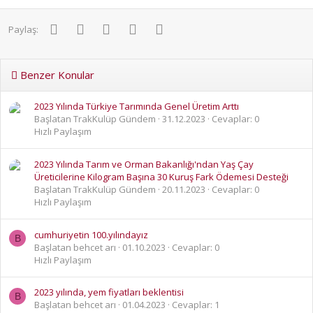
Facebook
Twitter
Pinterest
WhatsApp
E-posta
Paylaş:
Benzer Konular
2023 Yılında Türkiye Tarımında Genel Üretim Arttı
Başlatan TrakKulüp Gündem
31.12.2023
Cevaplar: 0
Hızlı Paylaşım
2023 Yılında Tarım ve Orman Bakanlığı'ndan Yaş Çay
Üreticilerine Kilogram Başına 30 Kuruş Fark Ödemesi Desteği
Başlatan TrakKulüp Gündem
20.11.2023
Cevaplar: 0
Hızlı Paylaşım
cumhuriyetin 100.yılındayız
B
Başlatan behcet arı
01.10.2023
Cevaplar: 0
Hızlı Paylaşım
2023 yılında, yem fiyatları beklentisi
B
Başlatan behcet arı
01.04.2023
Cevaplar: 1