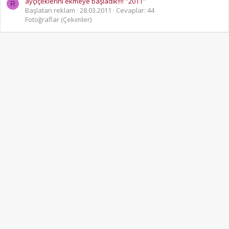
ayçiçeklerini ekmeye başladık!!!! ''2011''
R
Başlatan reklam
28.03.2011
Cevaplar: 44
Fotoğraflar (Çekimler)