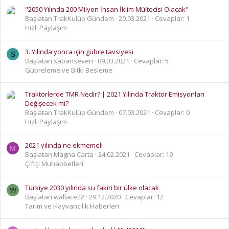
"2050 Yılında 200 Milyon İnsan İklim Mültecisi Olacak"
Başlatan TrakKulüp Gündem
20.03.2021
Cevaplar: 1
Hızlı Paylaşım
3. Yılında yonca için gübre tavsiyesi
S
Başlatan sabanseven
09.03.2021
Cevaplar: 5
Gübreleme ve Bitki Besleme
Traktörlerde TMR Nedir? | 2021 Yılında Traktör Emisyonları
Değişecek mi?
Başlatan TrakKulüp Gündem
07.03.2021
Cevaplar: 0
Hızlı Paylaşım
2021 yılında ne ekmemeli
M
Başlatan Magna Carta
24.02.2021
Cevaplar: 19
Çiftçi Muhabbetleri
Türkiye 2030 yılında su fakiri bir ülke olacak
W
Başlatan wallace22
29.12.2020
Cevaplar: 12
Tarım ve Hayvancılık Haberleri