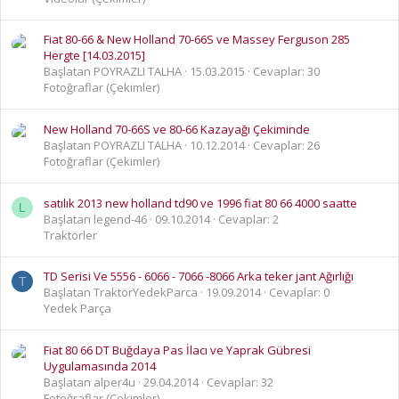
Fiat 80-66 & New Holland 70-66S ve Massey Ferguson 285
Hergte [14.03.2015]
Başlatan POYRAZLI TALHA
15.03.2015
Cevaplar: 30
Fotoğraflar (Çekimler)
New Holland 70-66S ve 80-66 Kazayağı Çekiminde
Başlatan POYRAZLI TALHA
10.12.2014
Cevaplar: 26
Fotoğraflar (Çekimler)
satılık 2013 new holland td90 ve 1996 fiat 80 66 4000 saatte
L
Başlatan legend-46
09.10.2014
Cevaplar: 2
Traktörler
TD Serisi Ve 5556 - 6066 - 7066 -8066 Arka teker jant Ağırlığı
T
Başlatan TraktörYedekParca
19.09.2014
Cevaplar: 0
Yedek Parça
Fiat 80 66 DT Buğdaya Pas İlacı ve Yaprak Gübresi
Uygulamasında 2014
Başlatan alper4u
29.04.2014
Cevaplar: 32
Fotoğraflar (Çekimler)