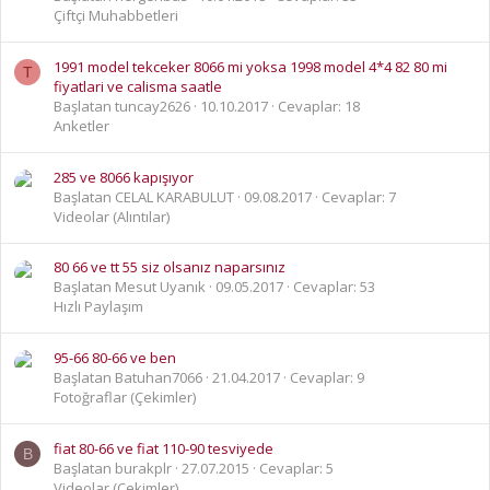
Çiftçi Muhabbetleri
1991 model tekceker 8066 mi yoksa 1998 model 4*4 82 80 mi
T
fiyatlari ve calisma saatle
Başlatan tuncay2626
10.10.2017
Cevaplar: 18
Anketler
285 ve 8066 kapışıyor
Başlatan CELAL KARABULUT
09.08.2017
Cevaplar: 7
Videolar (Alıntılar)
80 66 ve tt 55 siz olsanız naparsınız
Başlatan Mesut Uyanık
09.05.2017
Cevaplar: 53
Hızlı Paylaşım
95-66 80-66 ve ben
Başlatan Batuhan7066
21.04.2017
Cevaplar: 9
Fotoğraflar (Çekimler)
fiat 80-66 ve fiat 110-90 tesviyede
B
Başlatan burakplr
27.07.2015
Cevaplar: 5
Videolar (Çekimler)