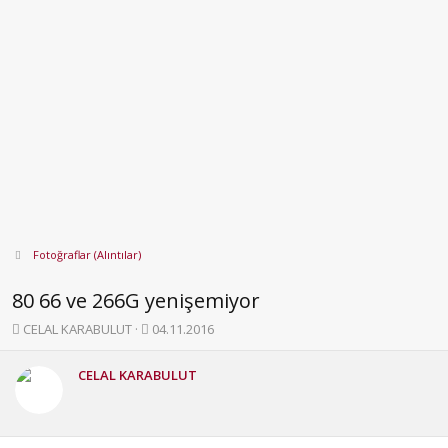
Fotoğraflar (Alıntılar)
80 66 ve 266G yenişemiyor
K
B
CELAL KARABULUT
04.11.2016
o
a
n
ş
CELAL KARABULUT
b
l
u
a
y
n
u
g