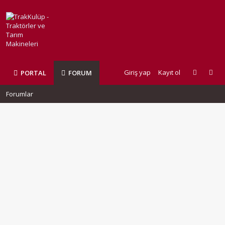
Giriş yap
Kayıt ol
PORTAL
FORUM
Forumlar