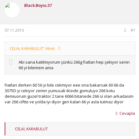
i
Black.Boyss.37
l
e
r
:
07.11.2016
#7
CELAL KARABULUT' Alıntı:
Abi sana katılmıyorum çünkü 266g fiatları hep çekiyor senin
66 yi bilemem ama
Fiatlari derken 60 56 yi bile cekmiyor eee ona bakarsak 60 66 da
3075D yi cekiyor zemin yumusak ikiside gomuluyo 266 kotu
demiuorum guzel traktor 2 tane 6066 bitanede 266 si olan arkadasim
var 266 ciftte ve yolda iyi diyor geri kalan 66 yi asla tutmaz diyor
Cevapla
T
CELAL KARABULUT
e
p