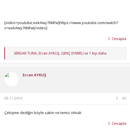
[video=youtube;eekAwy76NFw]https://www.youtube.com/watch?
v=eekAwy76NFw[/video]
Cevapla
T
SERDAR TUNA
,
Ercan AYKUŞ
,
GENÇ EYMIRLİ
ve 1 kişi daha
e
p
k
i
Ercan AYKUŞ
l
e
r
:
05.11.2016
#2
Çekişme dediğin böyle sakin ve temiz olmalı
Cevapla