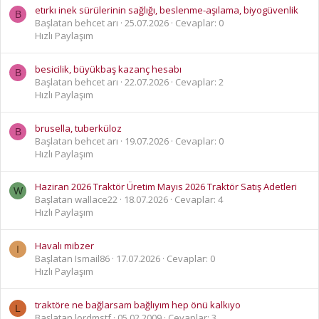
etırkı inek sürülerinin sağlığı, beslenme-aşılama, biyogüvenlik
B
Başlatan behcet arı
25.07.2026
Cevaplar: 0
Hızlı Paylaşım
besicilik, büyükbaş kazanç hesabı
B
Başlatan behcet arı
22.07.2026
Cevaplar: 2
Hızlı Paylaşım
brusella, tuberküloz
B
Başlatan behcet arı
19.07.2026
Cevaplar: 0
Hızlı Paylaşım
Haziran 2026 Traktör Üretim Mayıs 2026 Traktör Satış Adetleri
W
Başlatan wallace22
18.07.2026
Cevaplar: 4
Hızlı Paylaşım
Havalı mibzer
I
Başlatan Ismail86
17.07.2026
Cevaplar: 0
Hızlı Paylaşım
traktöre ne bağlarsam bağlıyım hep önü kalkıyo
L
Başlatan lordmstf
05.02.2009
Cevaplar: 3