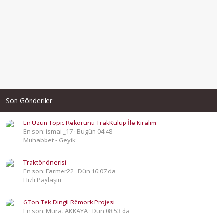
Son Gönderiler
En Uzun Topic Rekorunu TrakKulüp İle Kıralım
En son: ismail_17
Bugün 04:48
Muhabbet - Geyik
Traktör önerisi
En son: Farmer22
Dün 16:07 da
Hızlı Paylaşım
6 Ton Tek Dingil Römork Projesi
En son: Murat AKKAYA
Dün 08:53 da