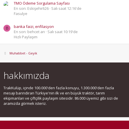
TMO Ödeme Sorgulama Sayfası
En son: Eskişehirli26
Salı saat 12:16'de
Fasulye
banka faizi, enfilasyon
B
En son: behcet arı
Salı saat 10:19'de
Hızlı Paylaşım
Muhabbet - Geyik
hakkımızda
TrakKulüp, içinde 100.000'den fazla konuyu, 1.300.000'den fazla
mesajı barındıran Türkiye'nin ilk ve en büyük traktör, tarım
ekipmanları ve çiftçilik paylaşım sitesidir. 86.000 üyemiz gibi sizi de
aramızda görmek isteriz.