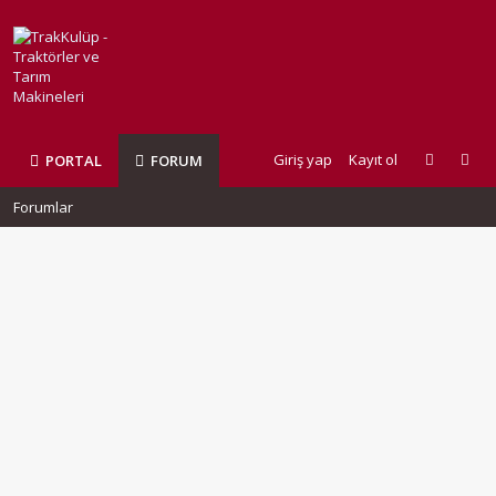
Giriş yap
Kayıt ol
PORTAL
FORUM
Forumlar