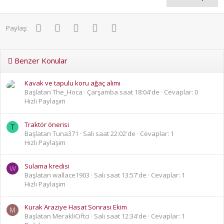
Facebook
Twitter
Pinterest
WhatsApp
E-posta
Paylaş:
Benzer Konular
Kavak ve tapulu koru ağaç alımı
Başlatan The_Hoca
Çarşamba saat 18:04'de
Cevaplar: 0
Hızlı Paylaşım
Traktör önerisi
T
Başlatan Tuna371
Salı saat 22:02'de
Cevaplar: 1
Hızlı Paylaşım
Sulama kredisi
W
Başlatan wallace1903
Salı saat 13:57'de
Cevaplar: 1
Hızlı Paylaşım
Kurak Araziye Hasat Sonrası Ekim
M
Başlatan MerakliCiftci
Salı saat 12:34'de
Cevaplar: 1