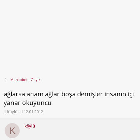
Muhabbet - Geyik
ağlarsa anam ağlar boşa demişler insanın içi
yanar okuyuncu
K
B
köylü
12.01.2012
o
a
n
ş
köylü
b
l
K
u
a
y
n