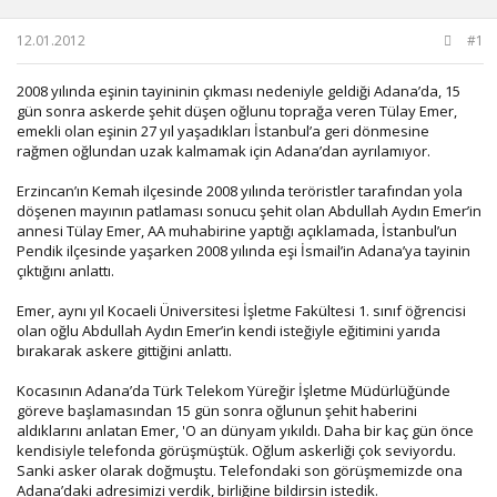
u
g
b
ı
12.01.2012
#1
a
ç
ş
t
2008 yılında eşinin tayininin çıkması nedeniyle geldiği Adana’da, 15
l
a
gün sonra askerde şehit düşen oğlunu toprağa veren Tülay Emer,
a
r
emekli olan eşinin 27 yıl yaşadıkları İstanbul’a geri dönmesine
t
i
rağmen oğlundan uzak kalmamak için Adana’dan ayrılamıyor.
a
h
n
i
Erzincan’ın Kemah ilçesinde 2008 yılında teröristler tarafından yola
döşenen mayının patlaması sonucu şehit olan Abdullah Aydın Emer’in
annesi Tülay Emer, AA muhabirine yaptığı açıklamada, İstanbul’un
Pendik ilçesinde yaşarken 2008 yılında eşi İsmail’in Adana’ya tayinin
çıktığını anlattı.
Emer, aynı yıl Kocaeli Üniversitesi İşletme Fakültesi 1. sınıf öğrencisi
olan oğlu Abdullah Aydın Emer’in kendi isteğiyle eğitimini yarıda
bırakarak askere gittiğini anlattı.
Kocasının Adana’da Türk Telekom Yüreğir İşletme Müdürlüğünde
göreve başlamasından 15 gün sonra oğlunun şehit haberini
aldıklarını anlatan Emer, 'O an dünyam yıkıldı. Daha bir kaç gün önce
kendisiyle telefonda görüşmüştük. Oğlum askerliği çok seviyordu.
Sanki asker olarak doğmuştu. Telefondaki son görüşmemizde ona
Adana’daki adresimizi verdik, birliğine bildirsin istedik.