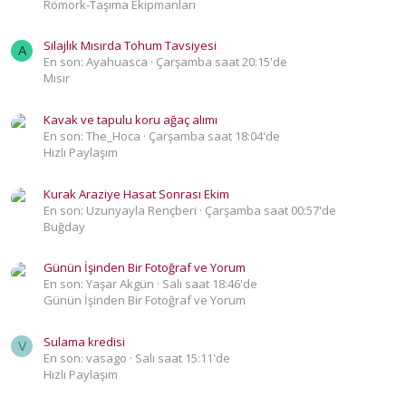
Römork-Taşıma Ekipmanları
Silajlık Mısırda Tohum Tavsiyesi
A
En son: Ayahuasca
Çarşamba saat 20:15'de
Mısır
Kavak ve tapulu koru ağaç alımı
En son: The_Hoca
Çarşamba saat 18:04'de
Hızlı Paylaşım
Kurak Araziye Hasat Sonrası Ekim
En son: Uzunyayla Rençberi
Çarşamba saat 00:57'de
Buğday
Günün İşinden Bir Fotoğraf ve Yorum
En son: Yaşar Akgün
Salı saat 18:46'de
Günün İşinden Bir Fotoğraf ve Yorum
Sulama kredisi
V
En son: vasago
Salı saat 15:11'de
Hızlı Paylaşım