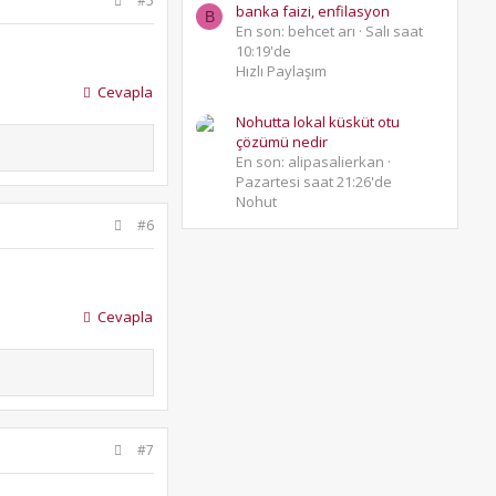
#5
banka faizi, enfilasyon
B
En son: behcet arı
Salı saat
10:19'de
Hızlı Paylaşım
Cevapla
Nohutta lokal küsküt otu
çözümü nedir
En son: alipasalierkan
Pazartesi saat 21:26'de
Nohut
#6
Cevapla
#7