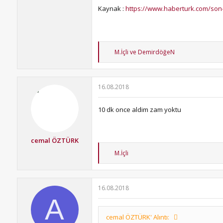
Kaynak :
https://www.haberturk.com/son
T
M.İçli
ve
DemirdöğeN
e
p
k
i
16.08.2018
l
e
r
10 dk once aldim zam yoktu
:
cemal ÖZTÜRK
T
M.İçli
e
p
k
i
16.08.2018
l
A
e
r
:
cemal ÖZTÜRK' Alıntı: