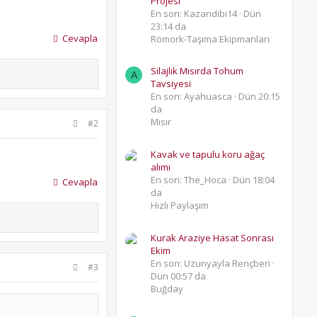
Projesi
En son: Kazandibi14
Dün
23:14 da
Cevapla
Römork-Taşıma Ekipmanları
Silajlık Mısırda Tohum
A
Tavsiyesi
En son: Ayahuasca
Dün 20:15
da
Mısır
#2
Kavak ve tapulu koru ağaç
alımı
En son: The_Hoca
Dün 18:04
Cevapla
da
Hızlı Paylaşım
Kurak Araziye Hasat Sonrası
Ekim
En son: Uzunyayla Rençberi
#3
Dün 00:57 da
Buğday