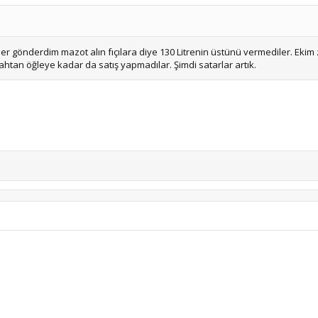
ber gönderdim mazot alın fıçılara diye 130 Litrenin üstünü vermediler. Eki
htan öğleye kadar da satış yapmadılar. Şimdi satarlar artık.