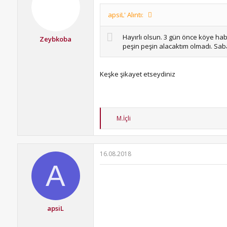
r
:
apsiL' Alıntı:
Hayırlı olsun. 3 gün önce köye ha
Zeybkoba
peşin peşin alacaktım olmadı. Saba
Keşke şikayet etseydiniz
T
M.İçli
e
p
k
i
16.08.2018
l
A
e
r
:
apsiL