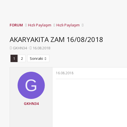
FORUM
Hızlı Paylaşım
Hızlı Paylaşım
AKARYAKITA ZAM 16/08/2018
K
B
GKHN34
16.08.2018
o
a
n
ş
1
2
Sonraki
b
l
u
a
y
n
16.08.2018
u
g
G
b
ı
a
ç
ş
t
l
a
GKHN34
a
r
t
i
a
h
n
i