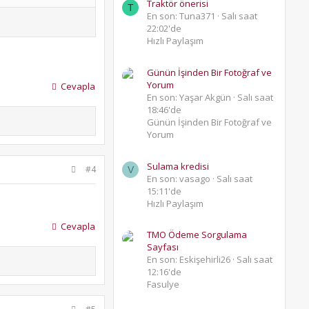
Traktör önerisi
T
En son: Tuna371
Salı saat
22:02'de
Hızlı Paylaşım
Günün İşinden Bir Fotoğraf ve
Yorum
Cevapla
En son: Yaşar Akgün
Salı saat
18:46'de
Günün İşinden Bir Fotoğraf ve
Yorum
Sulama kredisi
#4
V
En son: vasago
Salı saat
15:11'de
Hızlı Paylaşım
Cevapla
TMO Ödeme Sorgulama
Sayfası
En son: Eskişehirli26
Salı saat
12:16'de
Fasulye