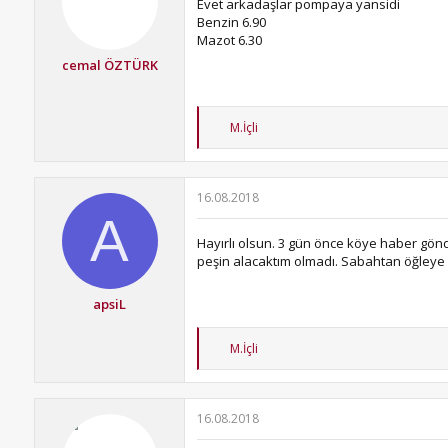
Evet arkadaşlar pompaya yansidi
:
Benzin 6.90
Mazot 6.30
cemal ÖZTÜRK
T
M.İçli
e
p
k
i
16.08.2018
l
A
e
r
Hayırlı olsun. 3 gün önce köye haber gönd
:
peşin alacaktım olmadı. Sabahtan öğleye k
apsiL
T
M.İçli
e
p
k
i
16.08.2018
l
e