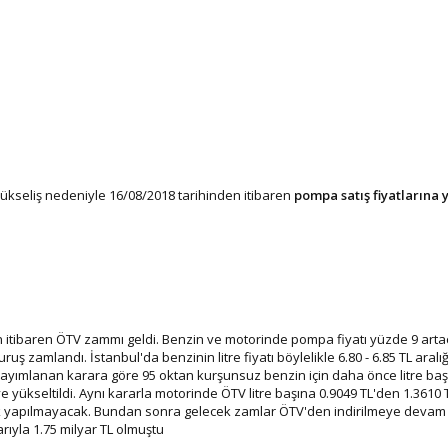
yükseliş nedeniyle 16/08/2018 tarihinden itibaren
pompa satış fiyatlarına 
 itibaren ÖTV zammı geldi. Benzin ve motorinde pompa fiyatı yüzde 9 art
ş zamlandı. İstanbul'da benzinin litre fiyatı böylelikle 6.80 - 6.85 TL aralığı
yayımlanan karara göre 95 oktan kurşunsuz benzin için daha önce litre baş
e yükseltildi. Aynı kararla motorinde ÖTV litre başına 0.9049 TL'den 1.3610 T
lik yapılmayacak. Bundan sonra gelecek zamlar ÖTV'den indirilmeye devam 
arıyla 1.75 milyar TL olmuştu