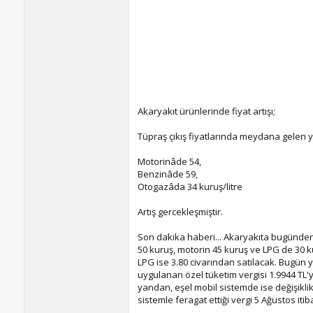
Akaryakıt ürünlerinde fiyat artışı;
Tüpraş çıkış fiyatlarında meydana gelen 
Motorinâde 54,
Benzinâde 59,
Otogazâda 34 kuruş/litre
Artış gercekleşmiştir.
Son dakika haberi... Akaryakıta bugünden
50 kuruş, motorin 45 kuruş ve LPG de 30 kuru
LPG ise 3.80 civarından satılacak. Bugün 
uygulanan özel tüketim vergisi 1.9944 TL'y
yandan, eşel mobil sistemde ise değişik
sistemle feragat ettiği vergi 5 Ağustos itib