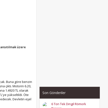
yansıtılmak üzere
acak. Buna göre benzin
na çıktı. Motorin 6.20,
ına 1.4920 TL olarak
Son Gönderiler
L'ye yükseltildi. Öte
edecek. Devletin eşel
6 Ton Tek Dingil Römork