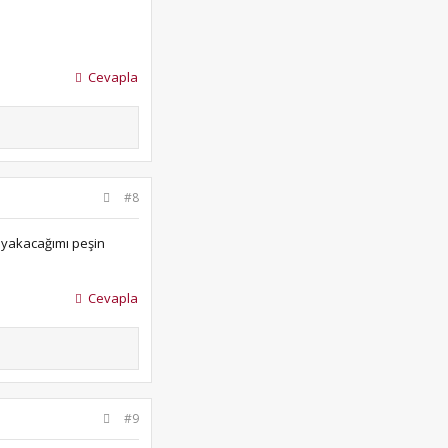
Cevapla
#8
ı yakacağımı peşin
Cevapla
#9