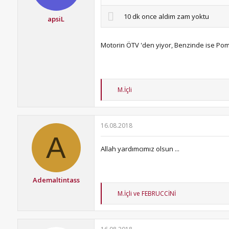
10 dk once aldim zam yoktu
apsiL
Motorin ÖTV 'den yiyor, Benzinde ise Po
T
M.İçli
e
p
k
i
16.08.2018
l
A
e
r
Allah yardımcımız olsun ...
:
Ademaltintass
T
M.İçli
ve
FEBRUCCİNİ
e
p
k
i