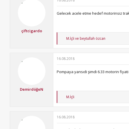
16.08.2018
l
e
r
Gelecek acele etme hedef motorinsiz tra
:
çiftcigardo
T
M.İçli
ve
beytullah özcan
e
p
k
i
16.08.2018
l
e
r
Pompaya yansıdi şimdi 6.33 motorin fiyati
:
DemirdöğeN
T
M.İçli
e
p
k
i
16.08.2018
l
e
r