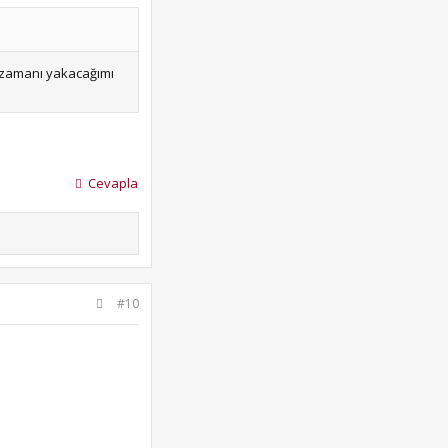
m zamanı yakacağımı
Cevapla
#10