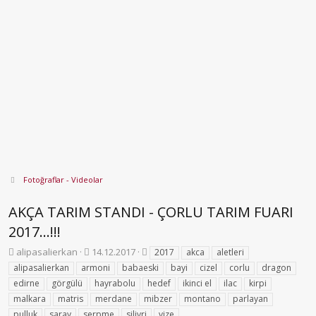
Fotoğraflar - Videolar
AKÇA TARIM STANDI - ÇORLU TARIM FUARI
2017...!!!
K
B
E
alipasalierkan
14.12.2017
2017
akca
aletleri
o
a
t
alipasalierkan
armoni
babaeski
bayi
cizel
corlu
dragon
n
ş
i
edirne
görgülü
hayrabolu
hedef
ikinci el
ilac
kirpi
b
l
k
malkara
matris
merdane
mibzer
montano
parlayan
u
a
e
pulluk
y
saray
serpme
n
silivri
t
vize