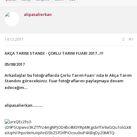
u
g
l
b
ı
e
alipasalierkan
a
ç
r
ş
t
l
a
a
r
t
i
14.12.2017
#1
a
h
n
i
AKÇA TARIM STANDI - ÇORLU TARIM FUARI 2017...!!!
05/08/2017
Arkadaşlar bu fotoğraflarda Çorlu Tarım Fuarı' nda ki Akça Tarım
Standını göreceksiniz. Fuar fotoğraflarını paylaşmaya devam
edeceğim....
alipasalierkan...........