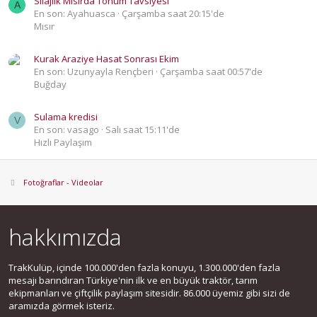
Silajlık Mısırda Tohum Tavsiyesi
A
En son: Ayahuasca
Çarşamba saat 20:15'de
Mısır
Kurak Araziye Hasat Sonrası Ekim
En son: Uzunyayla Rençberi
Çarşamba saat 00:57'de
Buğday
Sulama kredisi
V
En son: vasago
Salı saat 15:11'de
Hızlı Paylaşım
Fotoğraflar - Videolar
hakkımızda
TrakKulüp, içinde 100.000'den fazla konuyu, 1.300.000'den fazla
mesajı barındıran Türkiye'nin ilk ve en büyük traktör, tarım
ekipmanları ve çiftçilik paylaşım sitesidir. 86.000 üyemiz gibi sizi de
aramızda görmek isteriz.