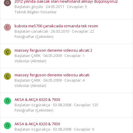
2012 yılında cıakcak olan newholand almayı düşünüyoruz
G
Başlatan göçülü
24.05.2011
Cevaplar: 5
Teknik Bilgiler-Yorumlar
kubota me5700 çanakcada ormanda tek resim
C
Başlatan canakcalı
26.03.2010
Cevaplar: 22
Fotoğraflar (Çekimler)
massey ferguson deneme videosu akcati 2
Ç
Başlatan ÇARK
04.05.2009
Cevaplar: 1
Videolar (Alıntılar)
massey ferguson deneme videosu akcati
Ç
Başlatan ÇARK
04.05.2009
Cevaplar: 4
Videolar (Alıntılar)
AKSA & AKÇA 6320 & 7930
Ö
Başlatan özgürakça
03.08.2008
Cevaplar: 125
Fotoğraflar (Çekimler)
AKSA & AKÇA 6320 & 7930
Ö
Başlatan özgürakça
03.08.2008
Cevaplar: 0