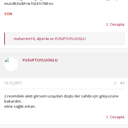
SON
Cevapla
T
muharrem16
,
alper4u
ve
YUSUFTUYLUOGLU
e
p
k
i
YUSUFTUYLUOGLU
l
e
r
:
15.12.2017
#2
2.resimdeki aleti görsem uzaydan düştü der sahibi için gökyüzüne
bakardım..
eline sağlık erkan.
Cevapla