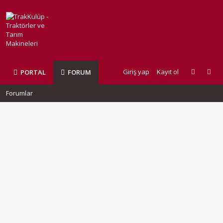
Giriş yap
Kayıt ol
PORTAL
FORUM
Forumlar