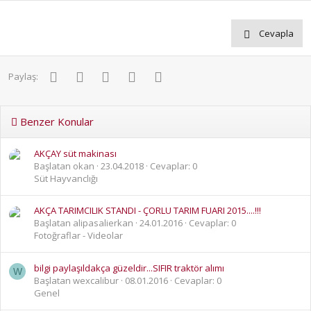
Cevapla
Facebook
Twitter
Pinterest
WhatsApp
E-posta
Paylaş:
Benzer Konular
AKÇAY süt makinası
Başlatan okan
23.04.2018
Cevaplar: 0
Süt Hayvanclığı
AKÇA TARIMCILIK STANDI - ÇORLU TARIM FUARI 2015....!!!
Başlatan alipasalierkan
24.01.2016
Cevaplar: 0
Fotoğraflar - Videolar
bilgi paylaşıldakça güzeldir...SIFIR traktör alımı
W
Başlatan wexcalibur
08.01.2016
Cevaplar: 0
Genel