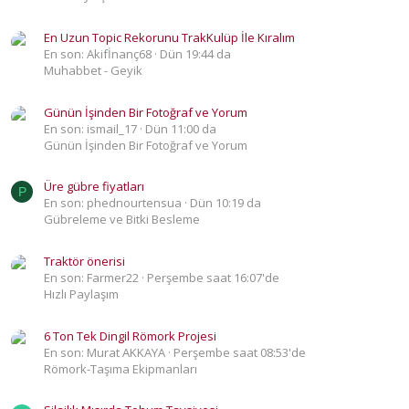
En Uzun Topic Rekorunu TrakKulüp İle Kıralım
En son: Akifİnanç68
Dün 19:44 da
Muhabbet - Geyik
Günün İşinden Bir Fotoğraf ve Yorum
En son: ismail_17
Dün 11:00 da
Günün İşinden Bir Fotoğraf ve Yorum
Üre gübre fiyatları
P
En son: phednourtensua
Dün 10:19 da
Gübreleme ve Bitki Besleme
Traktör önerisi
En son: Farmer22
Perşembe saat 16:07'de
Hızlı Paylaşım
6 Ton Tek Dingil Römork Projesi
En son: Murat AKKAYA
Perşembe saat 08:53'de
Römork-Taşıma Ekipmanları