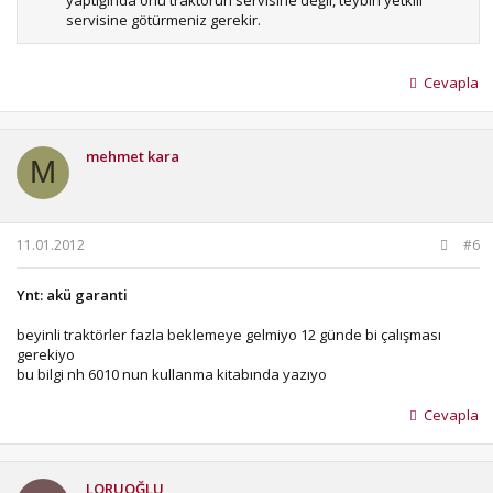
yaptığında onu traktörün servisine değil, teybin yetkili
servisine götürmeniz gerekir.
Cevapla
mehmet kara
M
11.01.2012
#6
Ynt: akü garanti
beyinli traktörler fazla beklemeye gelmiyo 12 günde bi çalışması
gerekiyo
bu bilgi nh 6010 nun kullanma kitabında yazıyo
Cevapla
LORUOĞLU