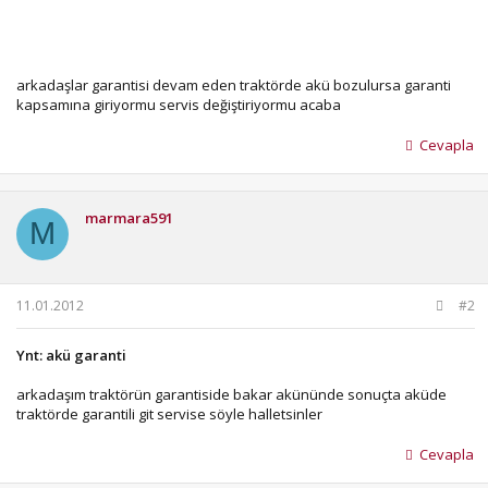
arkadaşlar garantisi devam eden traktörde akü bozulursa garanti
kapsamına giriyormu servis değiştiriyormu acaba
Cevapla
marmara591
M
11.01.2012
#2
Ynt: akü garanti
arkadaşım traktörün garantiside bakar akününde sonuçta aküde
traktörde garantili git servise söyle halletsinler
Cevapla