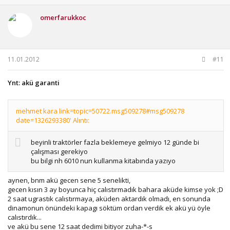
sorun cozuldu...
omerfarukkoc
11.01.2012
#11
Ynt: akü garanti
mehmet kara link=topic=50722.msg509278#msg509278
date=1326293380' Alıntı:
beyinli traktörler fazla beklemeye gelmiyo 12 günde bi
çalışması gerekiyo
bu bilgi nh 6010 nun kullanma kitabında yazıyo
aynen, bnm akü gecen sene 5 senelikti,
gecen kısın 3 ay boyunca hiç calıstırmadık bahara aküde kimse yok ;D
2 saat ugrastık calıstırmaya, aküden aktardık olmadı, en sonunda
dinamonun önündeki kapagı söktüm ordan verdik ek akü yü öyle
calıstırdık...
ve akü bu sene 12 saat dedimi bitiyor zuha-*-s