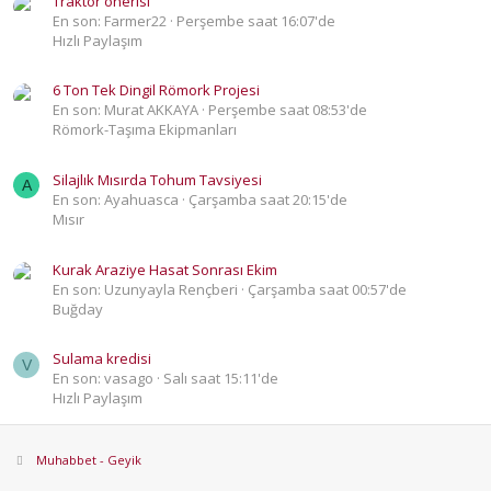
Traktör önerisi
En son: Farmer22
Perşembe saat 16:07'de
Hızlı Paylaşım
6 Ton Tek Dingil Römork Projesi
En son: Murat AKKAYA
Perşembe saat 08:53'de
Römork-Taşıma Ekipmanları
Silajlık Mısırda Tohum Tavsiyesi
A
En son: Ayahuasca
Çarşamba saat 20:15'de
Mısır
Kurak Araziye Hasat Sonrası Ekim
En son: Uzunyayla Rençberi
Çarşamba saat 00:57'de
Buğday
Sulama kredisi
V
En son: vasago
Salı saat 15:11'de
Hızlı Paylaşım
Muhabbet - Geyik