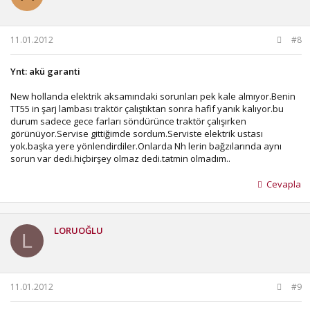
11.01.2012
#8
Ynt: akü garanti
New hollanda elektrik aksamındaki sorunları pek kale almıyor.Benin
TT55 in şarj lambası traktör çalıştıktan sonra hafif yanık kalıyor.bu
durum sadece gece farları söndürünce traktör çalışırken
görünüyor.Servise gittiğimde sordum.Serviste elektrik ustası
yok.başka yere yönlendirdiler.Onlarda Nh lerin bağzılarında aynı
sorun var dedi.hiçbirşey olmaz dedi.tatmin olmadım..
Cevapla
LORUOĞLU
L
11.01.2012
#9