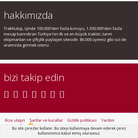
hakkımızda
TrakKulüp, içinde 100.000'den fazla konuyu, 1.300.000'den fazla
mesajı barındıran Türkiye'nin ilk ve en büyük traktör, tarım
ekipmanları ve çiftçilik paylaşım sitesidir. 86.000 üyemiz gibi sizi de
aramızda görmek isteriz.
bizi takip edin
Bize ulaşın
Şartlar ve kurallar
Gizlilik politikası
Yardım
Ana sayfa
R
Bu site çerezler kullanır. Bu siteyi kullanmaya devam ederek çerez
S
kullanımımızı kabul etmiş olursunuz.
S
®