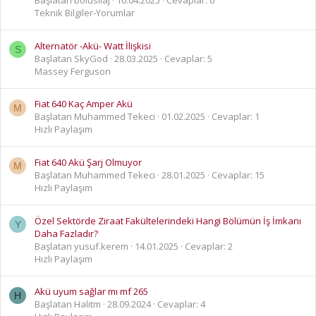
Teknik Bilgiler-Yorumlar
Alternatör -Akü- Watt İlişkisi
S
Başlatan SkyGod
28.03.2025
Cevaplar: 5
Massey Ferguson
Fiat 640 Kaç Amper Akü
M
Başlatan Muhammed Tekeci
01.02.2025
Cevaplar: 1
Hızlı Paylaşım
Fiat 640 Akü Şarj Olmuyor
M
Başlatan Muhammed Tekeci
28.01.2025
Cevaplar: 15
Hızlı Paylaşım
Özel Sektörde Ziraat Fakültelerindeki Hangi Bölümün İş İmkanı
Y
Daha Fazladır?
Başlatan yusuf.kerem
14.01.2025
Cevaplar: 2
Hızlı Paylaşım
Akü uyum sağlar mı mf 265
H
Başlatan Halitm
28.09.2024
Cevaplar: 4