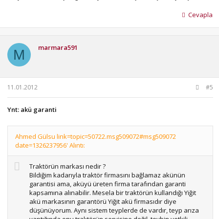
Cevapla
marmara591
M
11.01.2012
#5
Ynt: akü garanti
Ahmed Gülsu link=topic=50722.msg509072#msg509072
date=1326237956' Alıntı:
Traktörün markası nedir ?
Bildiğim kadarıyla traktör firmasını bağlamaz akünün
garantisi ama, aküyü üreten firma tarafından garanti
kapsamına alınabilir. Mesela bir traktörün kullandığı Yiğit
akü markasının garantörü Yiğit akü firmasıdır diye
düşünüyorum. Aynı sistem teyplerde de vardır, teyp arıza