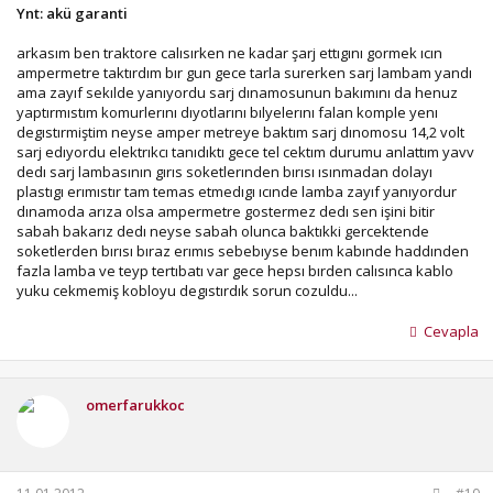
Ynt: akü garanti
arkasım ben traktore calısırken ne kadar şarj ettıgını gormek ıcın
ampermetre taktırdım bır gun gece tarla surerken sarj lambam yandı
ama zayıf sekılde yanıyordu sarj dınamosunun bakımını da henuz
yaptırmıstım komurlerını dıyotlarını bılyelerını falan komple yenı
degıstırmiştim neyse amper metreye baktım sarj dınomosu 14,2 volt
sarj edıyordu elektrıkcı tanıdıktı gece tel cektım durumu anlattım yavv
dedı sarj lambasının gırıs soketlerınden bırısı ısınmadan dolayı
plastıgı erımıstır tam temas etmedıgı ıcınde lamba zayıf yanıyordur
dınamoda arıza olsa ampermetre gostermez dedı sen işini bitir
sabah bakarız dedı neyse sabah olunca baktıkki gercektende
soketlerden bırısı bıraz erımıs sebebıyse benım kabınde haddınden
fazla lamba ve teyp tertıbatı var gece hepsı bırden calısınca kablo
yuku cekmemiş kobloyu degıstırdık sorun cozuldu...
Cevapla
omerfarukkoc