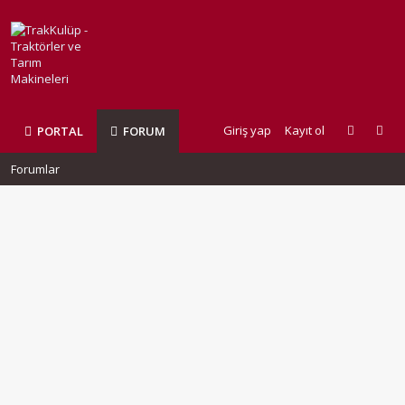
Giriş yap
Kayıt ol
PORTAL
FORUM
Forumlar