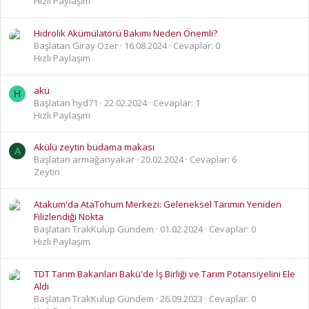
Hızlı Paylaşım
Hidrolik Akümülatörü Bakımı Neden Önemli?
Başlatan Giray Özer
16.08.2024
Cevaplar: 0
Hızlı Paylaşım
akü
H
Başlatan hyd71
22.02.2024
Cevaplar: 1
Hızlı Paylaşım
Akülü zeytin budama makası
A
Başlatan armağanyakar
20.02.2024
Cevaplar: 6
Zeytin
Atakum'da AtaTohum Merkezi: Geleneksel Tarımın Yeniden
Filizlendiği Nokta
Başlatan TrakKulüp Gündem
01.02.2024
Cevaplar: 0
Hızlı Paylaşım
TDT Tarım Bakanları Bakü'de İş Birliği ve Tarım Potansiyelini Ele
Aldı
Başlatan TrakKulüp Gündem
26.09.2023
Cevaplar: 0