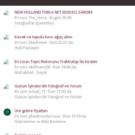
NEW HOLLAND T580 e NET 6500 KG SARDIM
En son: The_Hoca
Bugün 02:40
Fotoğraflar (Çekimler)
Kavak ve tapulu koru ağaç alımı
En son: Blackview
Dün 22:22 da
Hızlı Paylaşım
En Uzun Topic Rekorunu TrakKulüp İle Kıralım
En son: Akifİnanç68
Dün 19:44 da
Muhabbet - Geyik
Günün İşinden Bir Fotoğraf ve Yorum
En son: ismail_17
Dün 11:00 da
Günün İşinden Bir Fotoğraf ve Yorum
Üre gübre fiyatları
P
En son: phednourtensua
Dün 10:19 da
Gübreleme ve Bitki Besleme