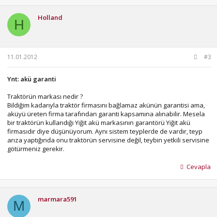
Holland
H
11.01.2012
#3
Ynt: akü garanti
Traktörün markası nedir ?
Bildiğim kadarıyla traktör firmasını bağlamaz akünün garantisi ama,
aküyü üreten firma tarafından garanti kapsamına alınabilir. Mesela
bir traktörün kullandığı Yiğit akü markasının garantörü Yiğit akü
firmasıdır diye düşünüyorum. Aynı sistem teyplerde de vardır, teyp
arıza yaptığında onu traktörün servisine değil, teybin yetkili servisine
götürmeniz gerekir.
Cevapla
marmara591
M