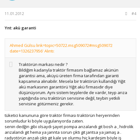
11.01.2012
#4
Ynt: akü garanti
Ahmed Gülsu link=topic=50722.msg509072#msg509072
date=1326237956' Alıntı:
Traktörün markası nedir ?
Bildiğim kadarıyla traktör firmasını bağlamaz akünün
garantisi ama, aküyü üreten firma tarafından garanti
kapsamına alınabilir. Mesela bir traktörün kullandığı Yiğit
akü markasının garantörü Yiğit akü firmasıdır diye
düşünüyorum. Aynı sistem teyplerde de vardır, teyp arıza
yaptığında onu traktörün servisine değil, teybin yetkili
servisine götürmeniz gerekir.
tüketici kanununa göre traktör firması traktörün heryerinden
sorumludur ki böyle uygulanıyorda zaten.
senin dedğin gibi olsaydı şayet pompa arızalandı git bosh a , hidrolik
arızalandı git hema ya jannta sorun çıktı git jantsa ya jamaş a .
radyotörün arızalı çıktı git kale ye olurmu hiç kardeşim böyle iş