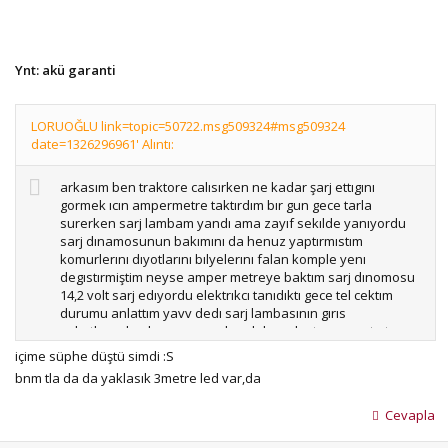
Ynt: akü garanti
LORUOĞLU link=topic=50722.msg509324#msg509324
date=1326296961' Alıntı:
arkasım ben traktore calısırken ne kadar şarj ettıgını
gormek ıcın ampermetre taktırdım bır gun gece tarla
surerken sarj lambam yandı ama zayıf sekılde yanıyordu
sarj dınamosunun bakımını da henuz yaptırmıstım
komurlerını dıyotlarını bılyelerını falan komple yenı
degıstırmiştim neyse amper metreye baktım sarj dınomosu
14,2 volt sarj edıyordu elektrıkcı tanıdıktı gece tel cektım
durumu anlattım yavv dedı sarj lambasının gırıs
soketlerınden bırısı ısınmadan dolayı plastıgı erımıstır tam
temas etmedıgı ıcınde lamba zayıf yanıyordur dınamoda
içime süphe düştü simdi :S
arıza olsa ampermetre gostermez dedı sen işini bitir sabah
bnm tla da da yaklasık 3metre led var,da
bakarız dedı neyse sabah olunca baktıkki gercektende
soketlerden bırısı bıraz erımıs sebebıyse benım kabınde
Cevapla
haddınden fazla lamba ve teyp tertıbatı var gece hepsı
bırden calısınca kablo yuku cekmemiş kobloyu degıstırdık