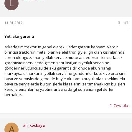
L
11.01.2012
#7
Ynt: akü garanti
arkadasım traktorun genel olarak 3 adet garantı kapsamı vardır
bırıncısı traktorun metal olan ve elektronıgıyle ılgılı olan kısımlarında
sorun oldugu zaman yetkılı servıse muracaat edersın ıkıncısı lastık
garantısıdır servısede gıtsen senı lastıgının yetkılı servısıne
gonderırler üçüncüsü de akü garantısıdır onuda akün hangı
markaysa o markanın yetkılı servısıne gonderırler kucuk ve orta sınıf
bayıı ve servıslerde genelde boyle olur ama buyuk plaza seklındekı
bayıı ce servıslerde bu tur işlerle klasslarını sarsmamak için bu işleri
kendi elemanlarına yaptırırlar sanada gıt su zaman gel derler
herhalde..
Cevapla
ali_kockaya
A