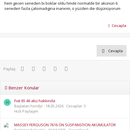
hem gecen seneden bi boklar oldu hmde normalde bir akünün 6
seneden fazla çalısmadıgına inanırım, o yüzden die düşünüyorum
Cevapla
Cevapla
Facebook
Twitter
Pinterest
WhatsApp
E-posta
Paylaş:
Benzer Konular
Fiat 65 46 akü hakkında
H
Başlatan hsndyr
18.05.2026
Cevaplar: 5
Hızlı Paylaşım
MASSEY FERGUSON 7616 ÖN SÜSPANSİYON AKÜMÜLATÖR
Başlatan bolusilaj
10.04.2025
Cevaplar: 0