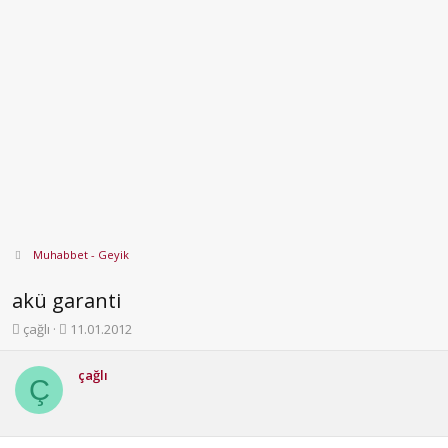
Muhabbet - Geyik
akü garanti
K
B
çağlı
11.01.2012
o
a
n
ş
çağlı
b
l
Ç
u
a
y
n
u
g