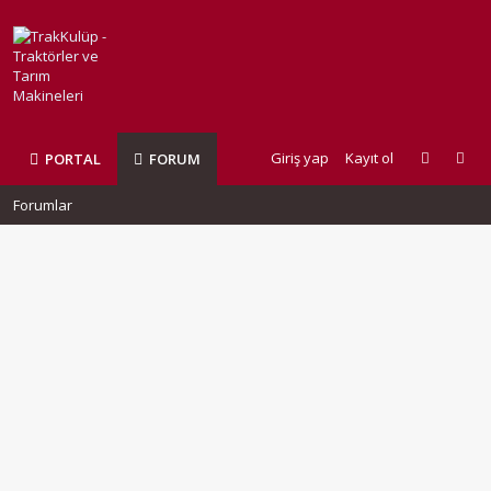
Giriş yap
Kayıt ol
PORTAL
FORUM
Forumlar