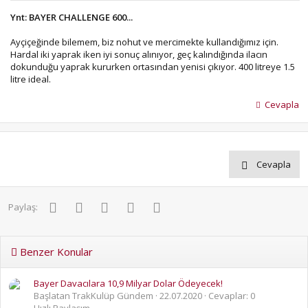
Ynt: BAYER CHALLENGE 600...
Ayçiçeğinde bilemem, biz nohut ve mercimekte kullandığımız için.
Hardal iki yaprak iken iyi sonuç alınıyor, geç kalındığında ilacın
dokunduğu yaprak kururken ortasından yenisi çıkıyor. 400 litreye 1.5
litre ideal.
Cevapla
Cevapla
Facebook
Twitter
Pinterest
WhatsApp
E-posta
Paylaş:
Benzer Konular
Bayer Davacılara 10,9 Milyar Dolar Ödeyecek!
Başlatan TrakKulüp Gündem
22.07.2020
Cevaplar: 0
Hızlı Paylaşım