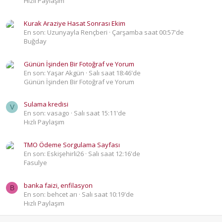
Hızlı Paylaşım
Kurak Araziye Hasat Sonrası Ekim
En son: Uzunyayla Rençberi
Çarşamba saat 00:57'de
Buğday
Günün İşinden Bir Fotoğraf ve Yorum
En son: Yaşar Akgün
Salı saat 18:46'de
Günün İşinden Bir Fotoğraf ve Yorum
Sulama kredisi
V
En son: vasago
Salı saat 15:11'de
Hızlı Paylaşım
TMO Ödeme Sorgulama Sayfası
En son: Eskişehirli26
Salı saat 12:16'de
Fasulye
banka faizi, enfilasyon
B
En son: behcet arı
Salı saat 10:19'de
Hızlı Paylaşım