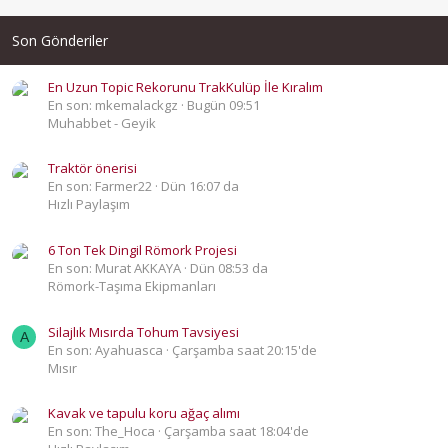
Son Gönderiler
En Uzun Topic Rekorunu TrakKulüp İle Kıralım
En son: mkemalackgz
Bugün 09:51
Muhabbet - Geyik
Traktör önerisi
En son: Farmer22
Dün 16:07 da
Hızlı Paylaşım
6 Ton Tek Dingil Römork Projesi
En son: Murat AKKAYA
Dün 08:53 da
Römork-Taşıma Ekipmanları
Silajlık Mısırda Tohum Tavsiyesi
A
En son: Ayahuasca
Çarşamba saat 20:15'de
Mısır
Kavak ve tapulu koru ağaç alımı
En son: The_Hoca
Çarşamba saat 18:04'de