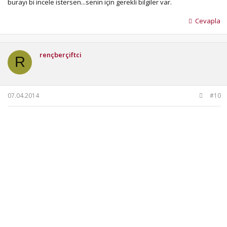
burayı bi incele istersen...senin için gerekli bilgiler var.
Cevapla
rençberçiftci
R
07.04.2014
#10