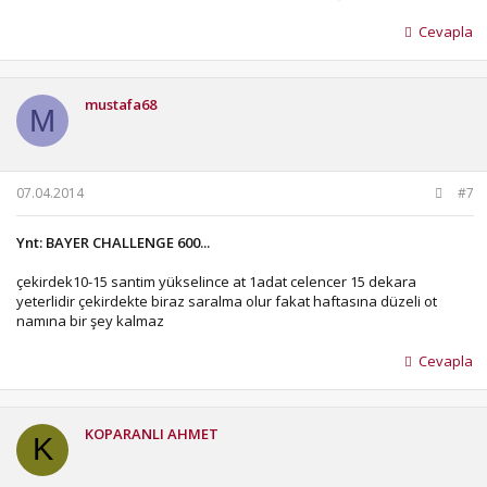
Cevapla
mustafa68
M
07.04.2014
#7
Ynt: BAYER CHALLENGE 600...
çekirdek10-15 santim yükselince at 1adat celencer 15 dekara
yeterlidir çekirdekte biraz saralma olur fakat haftasına düzeli ot
namına bir şey kalmaz
Cevapla
KOPARANLI AHMET
K