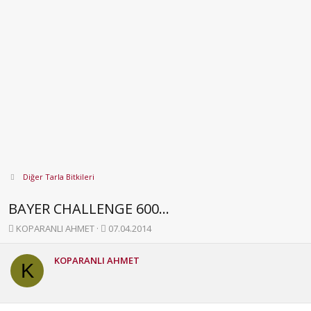
Diğer Tarla Bitkileri
BAYER CHALLENGE 600...
K
B
KOPARANLI AHMET
07.04.2014
o
a
n
ş
KOPARANLI AHMET
b
l
K
u
a
y
n
u
g