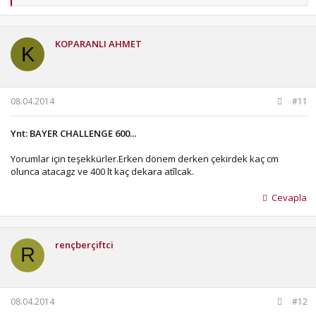
e
p
k
i
KOPARANLI AHMET
l
K
e
r
:
08.04.2014
#11
Ynt: BAYER CHALLENGE 600...
Yorumlar için teşekkürler.Erken dönem derken çekirdek kaç cm
olunca atacagz ve 400 lt kaç dekara atîlcak.
Cevapla
rençberçiftci
R
08.04.2014
#12