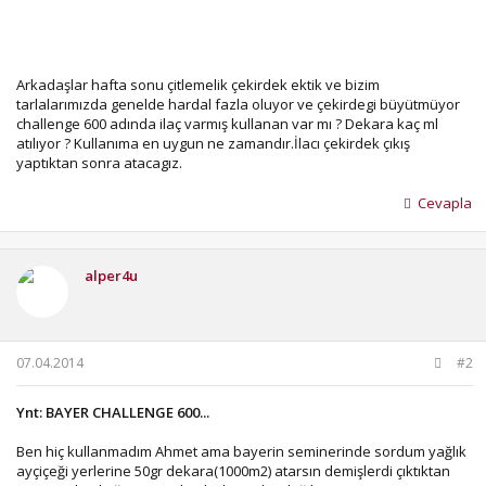
Arkadaşlar hafta sonu çitlemelik çekirdek ektik ve bizim
tarlalarımızda genelde hardal fazla oluyor ve çekirdegi büyütmüyor
challenge 600 adında ilaç varmış kullanan var mı ? Dekara kaç ml
atılıyor ? Kullanıma en uygun ne zamandır.İlacı çekirdek çıkış
yaptıktan sonra atacagız.
Cevapla
alper4u
07.04.2014
#2
Ynt: BAYER CHALLENGE 600...
Ben hiç kullanmadım Ahmet ama bayerin seminerinde sordum yağlık
ayçiçeği yerlerine 50gr dekara(1000m2) atarsın demişlerdi çıktıktan