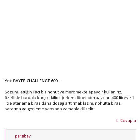
Ynt: BAYER CHALLENGE 600...
Sözünü ettiğin ilacı biz nohut ve mercimekte epeydir kullanırız,
özellikle hardala karşı etkilidir (erken dönemde) bazı ları 400 litreye 1
litre atar ama biraz daha dozajı arttırmak lazım, nohutta biraz
sararma ve gerileme yapsada zamanla düzelir
Cevapla
T
parsibey