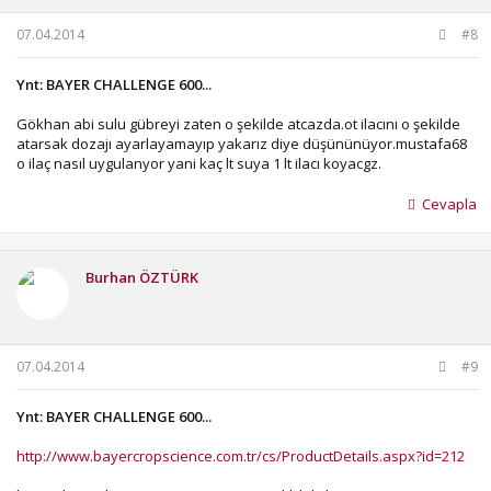
07.04.2014
#8
Ynt: BAYER CHALLENGE 600...
Gökhan abi sulu gübreyi zaten o şekilde atcazda.ot ilacını o şekilde
atarsak dozajı ayarlayamayıp yakarız diye düşününüyor.mustafa68
o ilaç nasıl uygulanyor yani kaç lt suya 1 lt ilacı koyacgz.
Cevapla
Burhan ÖZTÜRK
07.04.2014
#9
Ynt: BAYER CHALLENGE 600...
http://www.bayercropscience.com.tr/cs/ProductDetails.aspx?id=212