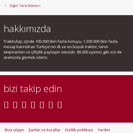
Diğer Tarla Bitkileri
hakkımızda
TrakKulüp, içinde 100.000'den fazla konuyu, 1.300.000'den fazla
mesajı barındıran Türkiye'nin ilk ve en büyük traktör, tarım
ekipmanları ve çiftçilik paylaşım sitesidir. 86.000 üyemiz gibi sizi de
aramızda görmek isteriz.
bizi takip edin
Bize ulaşın
Şartlar ve kurallar
Gizlilik politikası
Yardım