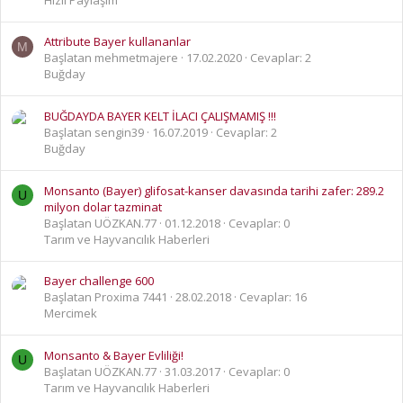
Attribute Bayer kullananlar
M
Başlatan mehmetmajere
17.02.2020
Cevaplar: 2
Buğday
BUĞDAYDA BAYER KELT İLACI ÇALIŞMAMIŞ !!!
Başlatan sengin39
16.07.2019
Cevaplar: 2
Buğday
Monsanto (Bayer) glifosat-kanser davasında tarihi zafer: 289.2
U
milyon dolar tazminat
Başlatan UÖZKAN.77
01.12.2018
Cevaplar: 0
Tarım ve Hayvancılık Haberleri
Bayer challenge 600
Başlatan Proxima 7441
28.02.2018
Cevaplar: 16
Mercimek
Monsanto & Bayer Evliliği!
U
Başlatan UÖZKAN.77
31.03.2017
Cevaplar: 0
Tarım ve Hayvancılık Haberleri