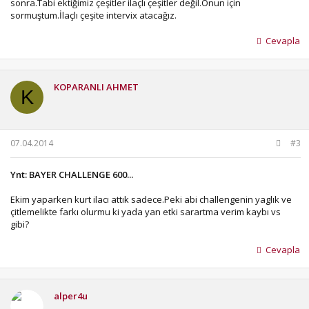
sonra.Tabi ektiğimiz çeşitler ilaçlı çeşitler değil.Onun için
sormuştum.İlaçlı çeşite intervix atacağız.
Cevapla
KOPARANLI AHMET
K
07.04.2014
#3
Ynt: BAYER CHALLENGE 600...
Ekim yaparken kurt ilacı attık sadece.Peki abi challengenin yaglık ve
çitlemelikte farkı olurmu ki yada yan etki sarartma verim kaybı vs
gibi?
Cevapla
alper4u