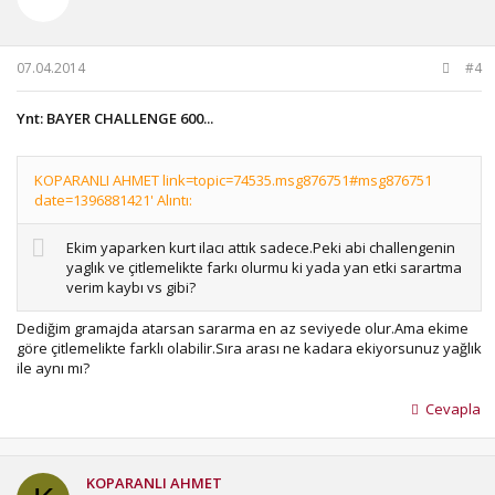
07.04.2014
#4
Ynt: BAYER CHALLENGE 600...
KOPARANLI AHMET link=topic=74535.msg876751#msg876751
date=1396881421' Alıntı:
Ekim yaparken kurt ilacı attık sadece.Peki abi challengenin
yaglık ve çitlemelikte farkı olurmu ki yada yan etki sarartma
verim kaybı vs gibi?
Dediğim gramajda atarsan sararma en az seviyede olur.Ama ekime
göre çitlemelikte farklı olabilir.Sıra arası ne kadara ekiyorsunuz yağlık
ile aynı mı?
Cevapla
KOPARANLI AHMET