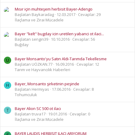
Mısır için muhteşem herbisit Bayer-Adengo
Başlatan Baykaradag
12.03.2017
Cevaplar: 29
İlaçlama ve Zirai Mücadele
Bayer "kelt" bugday icin uretilen yabanci ot ilaci...
Başlatan sengin39
10.10.2016
Cevaplar: 56
Buğday
Bayer Monsanto'yu Satın Aldi-Tarımda Tekellesme
U
Başlatan UÖZKAN.77
16.09.2016
Cevaplar: 12
Tarım ve Hayvancılık Haberleri
Bayer, Monsanto şirketinin peşinde
H
Başlatan Hermiyas
17.06.2016
Cevaplar: 8
Tohumculuk
Bayer Alion SC 500 ot ilacı
T
Başlatan truva17
19.01.2016
Cevaplar: 0
İlaçlama ve Zirai Mücadele
BAYER LAUDIS HERBISIT ILACI ARIYORUM