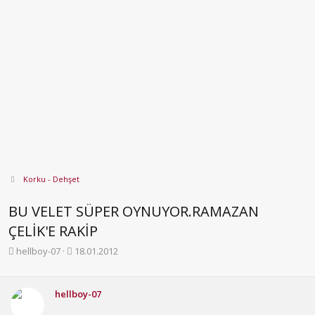
Korku - Dehşet
BU VELET SÜPER OYNUYOR.RAMAZAN
ÇELİK'E RAKİP
K
B
hellboy-07
18.01.2012
o
a
n
ş
b
l
hellboy-07
u
a
y
n