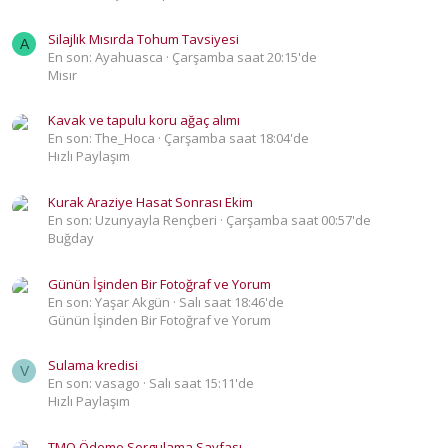
Silajlık Mısırda Tohum Tavsiyesi
A
En son: Ayahuasca
Çarşamba saat 20:15'de
Mısır
Kavak ve tapulu koru ağaç alımı
En son: The_Hoca
Çarşamba saat 18:04'de
Hızlı Paylaşım
Kurak Araziye Hasat Sonrası Ekim
En son: Uzunyayla Rençberi
Çarşamba saat 00:57'de
Buğday
Günün İşinden Bir Fotoğraf ve Yorum
En son: Yaşar Akgün
Salı saat 18:46'de
Günün İşinden Bir Fotoğraf ve Yorum
Sulama kredisi
V
En son: vasago
Salı saat 15:11'de
Hızlı Paylaşım
TMO Ödeme Sorgulama Sayfası