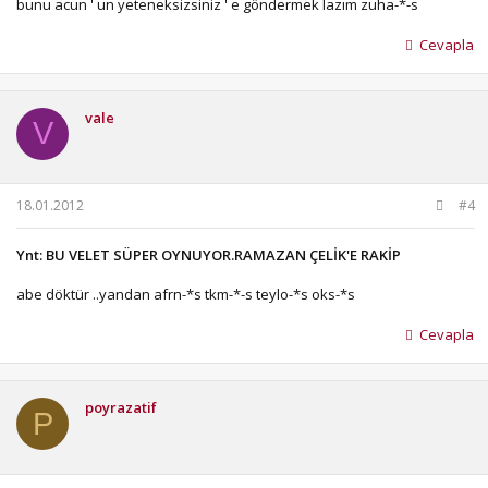
bunu acun ' un yeteneksizsiniz ' e göndermek lazım zuha-*-s
Cevapla
vale
V
18.01.2012
#4
Ynt: BU VELET SÜPER OYNUYOR.RAMAZAN ÇELİK'E RAKİP
abe döktür ..yandan afrn-*s tkm-*-s teylo-*s oks-*s
Cevapla
poyrazatif
P