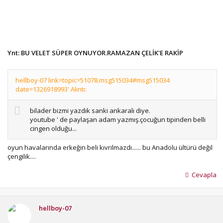
Ynt: BU VELET SÜPER OYNUYOR.RAMAZAN ÇELİK'E RAKİP
hellboy-07 link=topic=51078.msg515034#msg515034
date=1326918993' Alıntı:
bilader bizmi yazdık sanki ankaralı diye.
youtube ' de paylaşan adam yazmış.çocuğun tipinden belli
cingen olduğu...
oyun havalarında erkeğin beli kıvrılmazdı...... bu Anadolu ültürü değil
çengilik....
Cevapla
hellboy-07