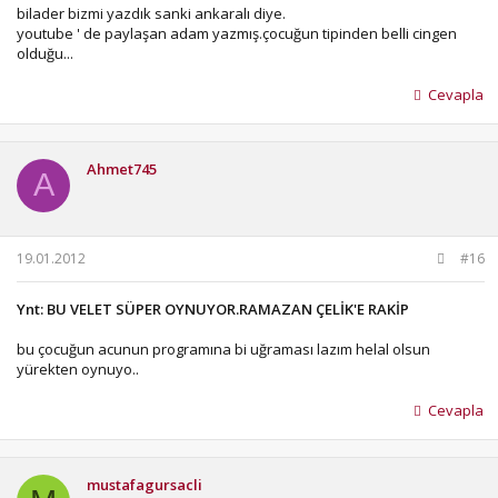
bilader bizmi yazdık sanki ankaralı diye.
youtube ' de paylaşan adam yazmış.çocuğun tipinden belli cingen
olduğu...
Cevapla
Ahmet745
A
19.01.2012
#16
Ynt: BU VELET SÜPER OYNUYOR.RAMAZAN ÇELİK'E RAKİP
bu çocuğun acunun programına bi uğraması lazım helal olsun
yürekten oynuyo..
Cevapla
mustafagursacli