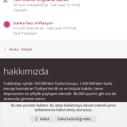
En son: Eskişehirli26
Salı saat 12:16'de
Fasulye
banka faizi, enfilasyon
B
En son: behcet arı
Salı saat 10:19'de
Hızlı Paylaşım
Korku - Dehşet
hakkımızda
TrakKulüp, içinde 100.000'den fazla konuyu, 1.300.000'den fazla
mesajı barındıran Türkiye'nin ilk ve en büyük traktör, tarım
ekipmanları ve çiftçilik paylaşım sitesidir. 86.000 üyemiz gibi sizi de
aramızda görmek isteriz.
Bu site çerezler kullanır. Bu siteyi kullanmaya devam ederek çerez
kullanımımızı kabul etmiş olursunuz.
Kabul
Daha fazla bilgi edin…