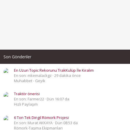
Son Gönderiler
En Uzun Topic Rekorunu TrakKulüp İle Kıralım
En son: mkemalackgz
29 dakika önce
Muhabbet - Geyik
Traktör önerisi
En son: Farmer22
Dün 16:07 da
Hızlı Paylaşım
6 Ton Tek Dingil Römork Projesi
En son: Murat AKKAYA
Dün 08:53 da
Römork-Taşıma Ekipmanları