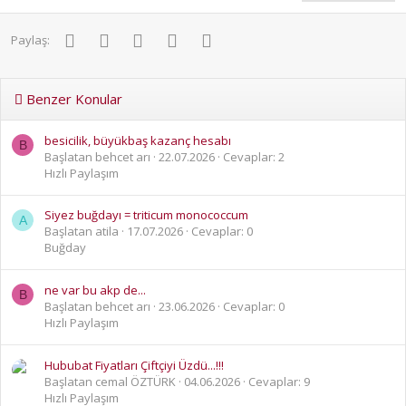
Facebook
Twitter
Pinterest
WhatsApp
E-posta
Paylaş:
Benzer Konular
besicilik, büyükbaş kazanç hesabı
B
Başlatan behcet arı
22.07.2026
Cevaplar: 2
Hızlı Paylaşım
Siyez buğdayı = triticum monococcum
A
Başlatan atila
17.07.2026
Cevaplar: 0
Buğday
ne var bu akp de...
B
Başlatan behcet arı
23.06.2026
Cevaplar: 0
Hızlı Paylaşım
Hububat Fiyatları Çiftçiyi Üzdü...!!!
Başlatan cemal ÖZTÜRK
04.06.2026
Cevaplar: 9
Hızlı Paylaşım