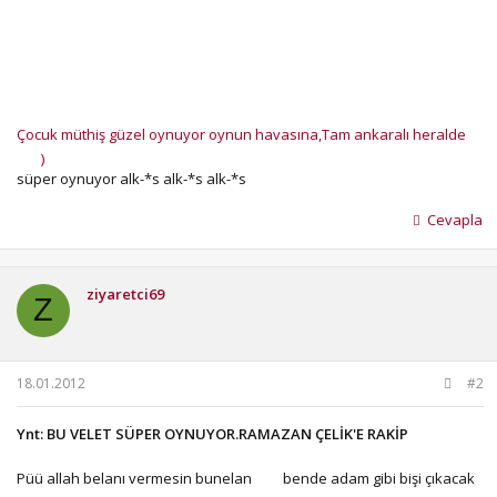
Çocuk müthiş güzel oynuyor oynun havasına,Tam ankaralı heralde
)
süper oynuyor alk-*s alk-*s alk-*s
Cevapla
ziyaretci69
Z
18.01.2012
#2
Ynt: BU VELET SÜPER OYNUYOR.RAMAZAN ÇELİK'E RAKİP
Püü allah belanı vermesin bunelan
bende adam gibi bişi çıkacak