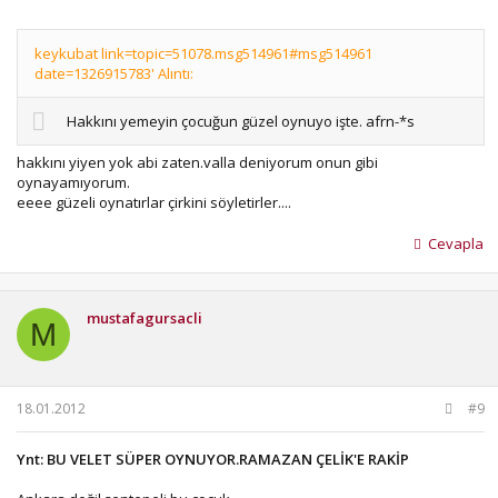
keykubat link=topic=51078.msg514961#msg514961
date=1326915783' Alıntı:
Hakkını yemeyin çocuğun güzel oynuyo işte. afrn-*s
hakkını yiyen yok abi zaten.valla deniyorum onun gibi
oynayamıyorum.
eeee güzeli oynatırlar çirkini söyletirler....
Cevapla
mustafagursacli
M
18.01.2012
#9
Ynt: BU VELET SÜPER OYNUYOR.RAMAZAN ÇELİK'E RAKİP