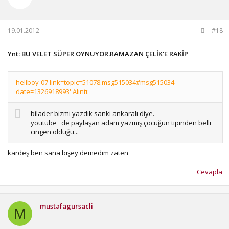
19.01.2012
#18
Ynt: BU VELET SÜPER OYNUYOR.RAMAZAN ÇELİK'E RAKİP
hellboy-07 link=topic=51078.msg515034#msg515034
date=1326918993' Alıntı:
bilader bizmi yazdık sanki ankaralı diye.
youtube ' de paylaşan adam yazmış.çocuğun tipinden belli
cingen olduğu...
kardeş ben sana bişey demedim zaten
Cevapla
mustafagursacli
M