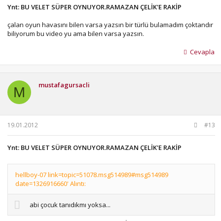
Ynt: BU VELET SÜPER OYNUYOR.RAMAZAN ÇELİK'E RAKİP
çalan oyun havasını bilen varsa yazsın bir türlü bulamadım çoktandır
biliyorum bu video yu ama bilen varsa yazsın.
Cevapla
mustafagursacli
M
19.01.2012
#13
Ynt: BU VELET SÜPER OYNUYOR.RAMAZAN ÇELİK'E RAKİP
hellboy-07 link=topic=51078.msg514989#msg514989
date=1326916660' Alıntı:
abi çocuk tanıdıkmı yoksa...