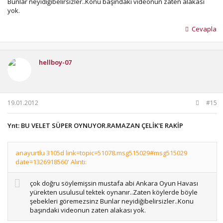
Bunlar neyidiğibelirsizler..Konu başındaki videonun zaten alakası
yok.
Cevapla
hellboy-07
19.01.2012
#15
Ynt: BU VELET SÜPER OYNUYOR.RAMAZAN ÇELİK'E RAKİP
anayurtlu 3105d link=topic=51078.msg515029#msg515029
date=1326918560' Alıntı:
çok doğru söylemişsin mustafa abi Ankara Oyun Havası
yürekten usulusul tektek oynanır..Zaten köylerde böyle
şebekleri göremezsinz Bunlar neyidiğibelirsizler..Konu
başındaki videonun zaten alakası yok.