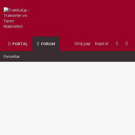
Giriş yap
Kayıt ol
PORTAL
FORUM
Forumlar