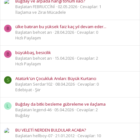
Buğday ve arpada hangi tohum ilacı?
Başlatan FEBRUCCİNİ
02.05.2026
Cevaplar: 1
İlaçlama ve Zirai Mücadele
ülke batıran bu yüksek faiz kaç yıl devam eder...
B
Başlatan behcet arı
28.04.2026
Cevaplar: 0
Hızlı Paylaşım
büyükbaş, besicilik
B
Başlatan behcet arı
15.04.2026
Cevaplar: 2
Hızlı Paylaşım
Atatürk'ün Çocukluk Anıları: Büyük Kurtarıcı
S
Başlatan Serdar102
08.04.2026
Cevaplar: 0
Edebiyat - Şiir
Buğday da bitki besleme gübreleme ve ilaçlama
L
Başlatan legend-46
05.04.2026
Cevaplar: 2
Buğday
BU VELETİ NERDEN BULDULAR ACABA?
Başlatan hellboy-07
21.01.2012
Cevaplar: 10