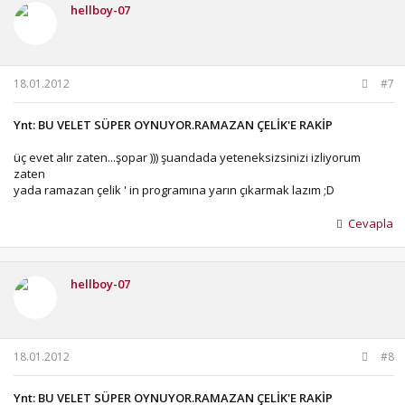
hellboy-07
18.01.2012
#7
Ynt: BU VELET SÜPER OYNUYOR.RAMAZAN ÇELİK'E RAKİP
üç evet alır zaten...şopar ))) şuandada yeteneksizsinizi izliyorum
zaten
yada ramazan çelik ' in programına yarın çıkarmak lazım ;D
Cevapla
hellboy-07
18.01.2012
#8
Ynt: BU VELET SÜPER OYNUYOR.RAMAZAN ÇELİK'E RAKİP