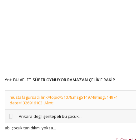
Ynt: BU VELET SÜPER OYNUYOR.RAMAZAN ÇELİK'E RAKİP
mustafagursacli link=topic=51078.msg514974#msg514974
date=1326916103' Alıntı:
Ankara değil şentepeli bu çocuk....
abi çocuk tanıdıkmı yoksa...
Cevapla