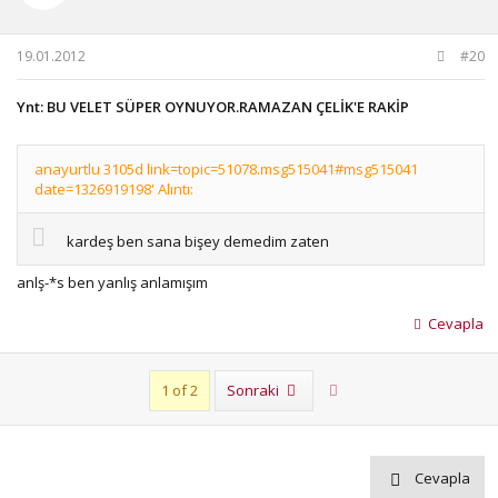
19.01.2012
#20
Ynt: BU VELET SÜPER OYNUYOR.RAMAZAN ÇELİK'E RAKİP
anayurtlu 3105d link=topic=51078.msg515041#msg515041
date=1326919198' Alıntı:
kardeş ben sana bişey demedim zaten
anlş-*s ben yanlış anlamışım
Cevapla
Son
1 of 2
Sonraki
Cevapla