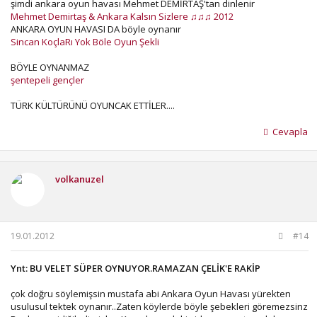
şimdi ankara oyun havası Mehmet DEMİRTAŞ'tan dinlenir
Mehmet Demirtaş & Ankara Kalsın Sizlere ♫♫♫ 2012
ANKARA OYUN HAVASI DA böyle oynanır
Sincan KoçlaRı Yok Böle Oyun Şekli
BÖYLE OYNANMAZ
şentepeli gençler
TÜRK KÜLTÜRÜNÜ OYUNCAK ETTİLER....
Cevapla
volkanuzel
19.01.2012
#14
Ynt: BU VELET SÜPER OYNUYOR.RAMAZAN ÇELİK'E RAKİP
çok doğru söylemişsin mustafa abi Ankara Oyun Havası yürekten
usulusul tektek oynanır..Zaten köylerde böyle şebekleri göremezsinz