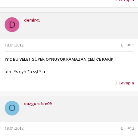
demir45
D
18.01.2012
#11
Ynt: BU VELET SÜPER OYNUYOR.RAMAZAN ÇELİK'E RAKİP
afrn-*s oyn-*a sşl-*-a
Cevapla
oozgurefee09
O
19.01.2012
#12