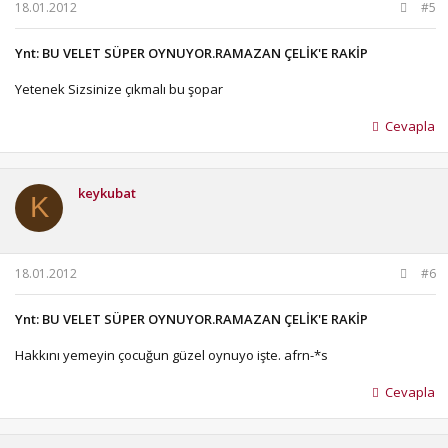
18.01.2012
#5
Ynt: BU VELET SÜPER OYNUYOR.RAMAZAN ÇELİK'E RAKİP
Yetenek Sizsinize çıkmalı bu şopar
Cevapla
keykubat
K
18.01.2012
#6
Ynt: BU VELET SÜPER OYNUYOR.RAMAZAN ÇELİK'E RAKİP
Hakkını yemeyin çocuğun güzel oynuyo işte. afrn-*s
Cevapla