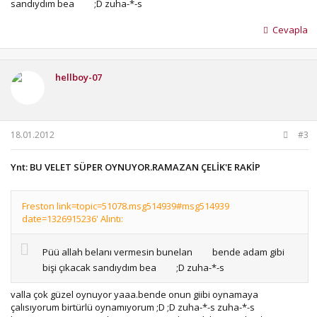
sandıydım bea
;D zuha-*-s
Cevapla
hellboy-07
18.01.2012
#3
Ynt: BU VELET SÜPER OYNUYOR.RAMAZAN ÇELİK'E RAKİP
Freston link=topic=51078.msg514939#msg514939
date=1326915236' Alıntı:
Püü allah belanı vermesin bunelan
bende adam gibi
bişi çıkacak sandıydım bea
;D zuha-*-s
valla çok güzel oynuyor yaaa.bende onun giibi oynamaya
çalısıyorum birtürlü oynamıyorum ;D ;D zuha-*-s zuha-*-s