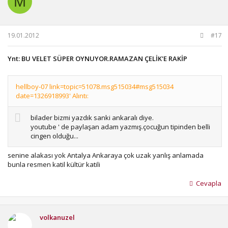
M
19.01.2012
#17
Ynt: BU VELET SÜPER OYNUYOR.RAMAZAN ÇELİK'E RAKİP
hellboy-07 link=topic=51078.msg515034#msg515034
date=1326918993' Alıntı:
bilader bizmi yazdık sanki ankaralı diye.
youtube ' de paylaşan adam yazmış.çocuğun tipinden belli
cingen olduğu...
senine alakası yok Antalya Ankaraya çok uzak yanlış anlamada
bunla resmen katil kültür katili
Cevapla
volkanuzel