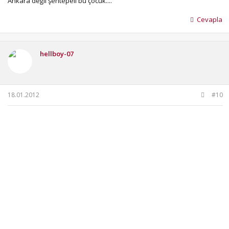
Ankara değil şentepeli bu çocuk....
Cevapla
hellboy-07
18.01.2012
#10