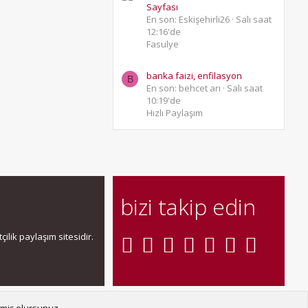
Sayfası
En son: Eskişehirli26
Salı saat
12:16'de
Fasulye
banka faizi, enfilasyon
B
En son: behcet arı
Salı saat
10:19'de
Hızlı Paylaşım
bizi takip edin
ilik paylaşım sitesidir.
şın
Şartlar ve kurallar
Gizlilik politikası
Yardım
Ana sayfa
R