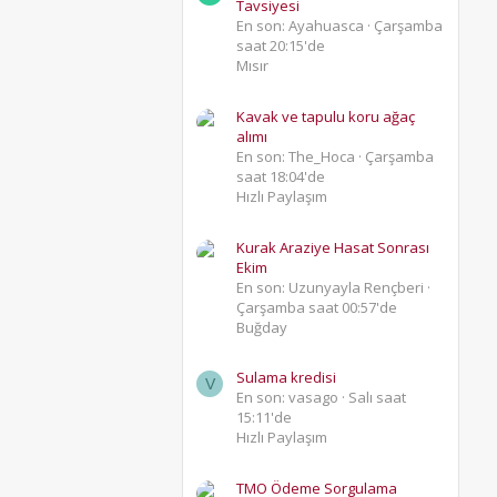
Tavsiyesi
En son: Ayahuasca
Çarşamba
saat 20:15'de
Mısır
Kavak ve tapulu koru ağaç
alımı
En son: The_Hoca
Çarşamba
saat 18:04'de
Hızlı Paylaşım
Kurak Araziye Hasat Sonrası
Ekim
En son: Uzunyayla Rençberi
Çarşamba saat 00:57'de
Buğday
Sulama kredisi
V
En son: vasago
Salı saat
15:11'de
Hızlı Paylaşım
TMO Ödeme Sorgulama