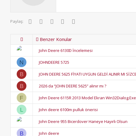
Facebook
Twitter
Pinterest
WhatsApp
E-posta
Paylaş:
Benzer Konular
John Deere 6130D İncelemesi
N
JOHNDEERE 5725
B
JOHN DEERE 5625 FİYATI UYGUN GELDİ ALINIR MI SİZC
B
2026 da “JOHN DEERE 5625” alınır mı ?
F
John Deere 6115R 2013 Model Ekran Win32Dialog.Exe
L
John deere 6100m pulluk önerisi
John Deere 955 Bicerdover Haneye Hayırlı Olsun
B
John deere