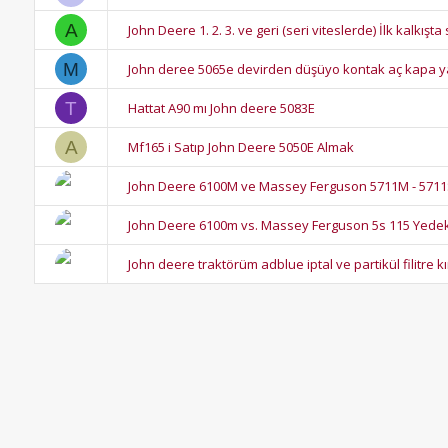
A
John Deere 1. 2. 3. ve geri (seri viteslerde) İlk kalkı
M
John deree 5065e devirden düşüyo kontak aç kapa ya
T
Hattat A90 mı John deere 5083E
A
Mf165 i Satıp John Deere 5050E Almak
John Deere 6100M ve Massey Ferguson 5711M - 5711S
John Deere 6100m vs. Massey Ferguson 5s 115 Yede
John deere traktörüm adblue iptal ve partikül filitre kı