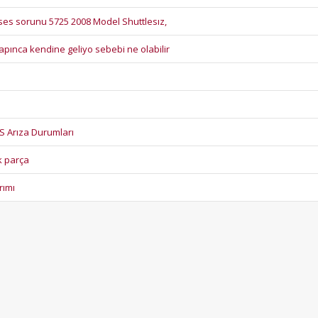
şta ses sorunu 5725 2008 Model Shuttlesız,
pınca kendine geliyo sebebi ne olabilir
 Arıza Durumları
k parça
rımı