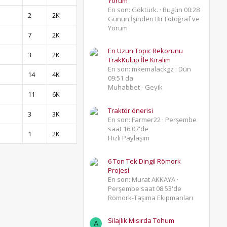
Yorum
En son: Göktürk.
Bugün 00:28
2
2K
Günün İşinden Bir Fotoğraf ve
Yorum
7
2K
En Uzun Topic Rekorunu
3
2K
TrakKulüp İle Kıralım
En son: mkemalackgz
Dün
14
4K
09:51 da
Muhabbet - Geyik
11
6K
Traktör önerisi
3
3K
En son: Farmer22
Perşembe
saat 16:07'de
1
2K
Hızlı Paylaşım
6 Ton Tek Dingil Römork
Projesi
En son: Murat AKKAYA
Perşembe saat 08:53'de
Römork-Taşıma Ekipmanları
Silajlık Mısırda Tohum
A