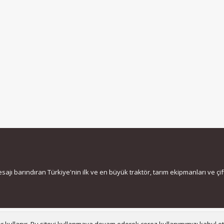
jı barındıran Türkiye'nin ilk ve en büyük traktör, tarım ekipmanları ve çiftç
Bize ula