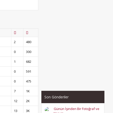
2
480
0
300
1
682
0
591
0
475
7
1K
Son Gönderiler
12
2K
Günün İşinden Bir Fotoğraf ve
13
3K