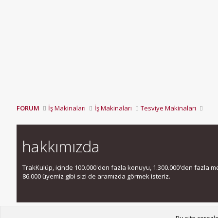
FORUM
İş Makinaları
İş Makinaları
Tesviye Makinaları
hakkımızda
TrakKulüp, içinde 100.000'den fazla konuyu, 1.300.000'den fazla mesa
86.000 üyemiz gibi sizi de aramızda görmek isteriz.