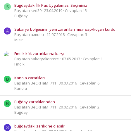
Buğdaydaki İlk Pas Uygulaması Seçiminiz
S
Başlatan sed39
23.04.2019
Cevaplar: 15
Buğday
Sakarya bölgesinin yeni zararlıları mısır sap/koçan kurdu
A
Başlatan a.mutlu
12.07.2018
Cevaplar: 3
Mısır
Fındık kök zararlılarına karşı
Başlatan sakaryalienterci
07.05.2017
Cevaplar: 1
Fındık
Kanola zararlıları
B
Başlatan BeCKHaM_711
30.03.2016
Cevaplar: 6
Kanola
Buğday zararlılarından
B
Başlatan BeCKHaM_711
20.02.2016
Cevaplar: 2
Buğday
buğdaydaki sarılık ne olabilir
S