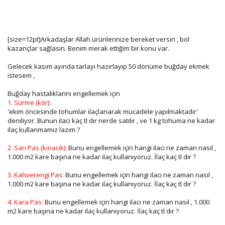
[size=12pt]Arkadaşlar Allah ürünlerinize bereket versin , bol
kazançlar sağlasın. Benim merak ettiğim bir konu var.
Gelecek kasım ayında tarlayı hazırlayıp 50 dönüme buğday ekmek
istesem ,
Buğday hastalıklarını engellemek için
1. Sürme (kör):
'ekim öncesinde tohumlar ilaçlanarak mücadele yapılmaktadır'
deniliyor. Bunun ilacı kaç tl dır nerde satılır , ve 1 kg tohuma ne kadar
ilaç kullanmamız lazım ?
2. Sarı Pas (kınacık):
Bunu engellemek için hangi ilacı ne zaman nasıl ,
1.000 m2 kare başına ne kadar ilaç kullanıyoruz. İlaç kaç tl dır ?
3. Kahverengi Pas:
Bunu engellemek için hangi ilacı ne zaman nasıl ,
1.000 m2 kare başına ne kadar ilaç kullanıyoruz. İlaç kaç tl dır ?
4. Kara Pas:
Bunu engellemek için hangi ilacı ne zaman nasıl , 1.000
m2 kare başına ne kadar ilaç kullanıyoruz. İlaç kaç tl dır ?