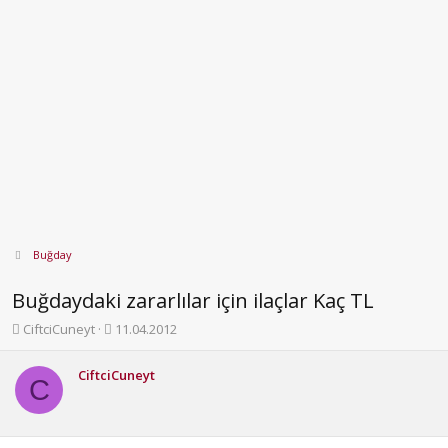
Buğday
Buğdaydaki zararlılar için ilaçlar Kaç TL
K
B
CiftciCuneyt
11.04.2012
o
a
n
ş
CiftciCuneyt
b
l
C
u
a
y
n
u
g