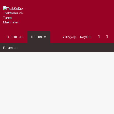
Giriş yap
Kayıt ol
PORTAL
FORUM
Forumlar