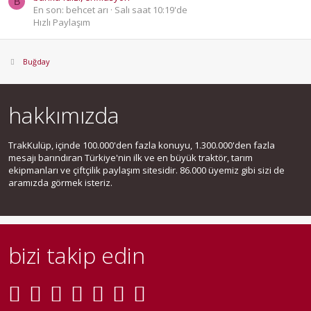
B
En son: behcet arı
Salı saat 10:19'de
Hızlı Paylaşım
Buğday
hakkımızda
TrakKulüp, içinde 100.000'den fazla konuyu, 1.300.000'den fazla
mesajı barındıran Türkiye'nin ilk ve en büyük traktör, tarım
ekipmanları ve çiftçilik paylaşım sitesidir. 86.000 üyemiz gibi sizi de
aramızda görmek isteriz.
bizi takip edin