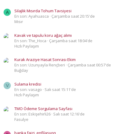
Silajlık Mısırda Tohum Tavsiyesi
A
En son: Ayahuasca
Çarşamba saat 20:15'de
Mısır
Kavak ve tapulu koru ağaç alımı
En son: The_Hoca
Çarşamba saat 18:04'de
Hızlı Paylaşım
Kurak Araziye Hasat Sonrası Ekim
En son: Uzunyayla Rençberi
Çarşamba saat 00:57'de
Buğday
Sulama kredisi
V
En son: vasago
Salı saat 15:11'de
Hızlı Paylaşım
TMO Ödeme Sorgulama Sayfası
En son: Eskişehirli26
Salı saat 12:16'de
Fasulye
banka faizi, enfilasyon