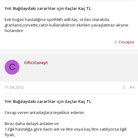
Ynt: Buğdaydaki zararlılar için ilaçlar Kaç TL
kök boğaz hastalığına spothlıth adlı ilaç. ot ilacı olarakda
granland,corvette,cator kullanabilirsin ekinleri yavaşlatmaz aksine
hızlandırır
Cevapla
CiftciCuneyt
C
11.04.2012
#4
Ynt: Buğdaydaki zararlılar için ilaçlar Kaç TL
Cevap veren arkadaşlara teşekkür ederim.
Biraz daha detaylı anlatım ve
1.ilgili hastalığa göre ilacın adı ve litre veya kaç litre satılıyorsa ilgili
fiyatı,