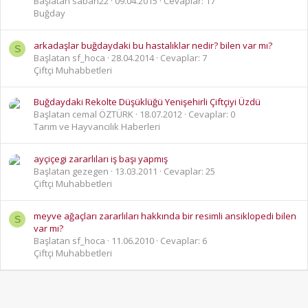
Başlatan saban22
09.04.2015
Cevaplar: 17
Buğday
arkadaşlar buğdaydaki bu hastalıklar nedir? bilen var mı?
S
Başlatan sf_hoca
28.04.2014
Cevaplar: 7
Çiftçi Muhabbetleri
Buğdaydaki Rekolte Düşüklüğü Yenişehirli Çiftçiyi Üzdü
Başlatan cemal ÖZTÜRK
18.07.2012
Cevaplar: 0
Tarım ve Hayvancılık Haberleri
ayçiçegi zararlıları iş başı yapmış
Başlatan gezegen
13.03.2011
Cevaplar: 25
Çiftçi Muhabbetleri
meyve ağaçları zararlıları hakkında bir resimli ansiklopedi bilen
S
var mı?
Başlatan sf_hoca
11.06.2010
Cevaplar: 6
Çiftçi Muhabbetleri