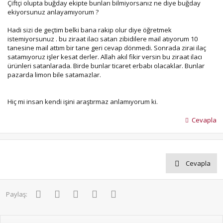
Çiftçi olupta buğday ekipte bunları bilmiyorsanız ne diye buğday
ekiyorsunuz anlayamıyorum ?
Hadi sizi de geçtim belki bana rakip olur diye öğretmek
istemiyorsunuz . bu ziraat ilacı satan zibidilere mail atıyorum 10
tanesine mail attım bir tane geri cevap dönmedi. Sonrada zirai ilaç
satamıyoruz işler kesat derler. Allah akıl fikir versin bu ziraat ilacı
ürünleri satanlarada. Birde bunlar ticaret erbabı olacaklar. Bunlar
pazarda limon bile satamazlar.
Hiç mi insan kendi işini araştırmaz anlamıyorum ki.
Cevapla
Cevapla
Facebook
Twitter
Pinterest
WhatsApp
E-posta
Paylaş: