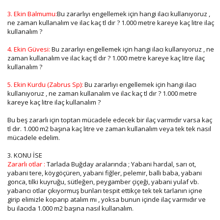
3. Ekin Balmumu:
Bu zararlıyı engellemek için hangi ilacı kullanıyoruz ,
ne zaman kullanalım ve ilac kaç tl dır ? 1.000 metre kareye kaç litre ilaç
kullanalım ?
4. Ekin Güvesi:
Bu zararlıyı engellemek için hangi ilacı kullanıyoruz , ne
zaman kullanalım ve ilac kaç tl dır ? 1.000 metre kareye kaç litre ilaç
kullanalım ?
5. Ekin Kurdu (Zabrus Sp):
Bu zararlıyı engellemek için hangi ilacı
kullanıyoruz , ne zaman kullanalım ve ilac kaç tl dır ? 1.000 metre
kareye kaç litre ilaç kullanalım ?
Bu beş zararlı için toptan mücadele edecek bir ilaç varmıdır varsa kaç
tl dır. 1.000 m2 başına kaç litre ve zaman kullanalım veya tek tek nasıl
mücadele edelim.
3. KONU İSE
Zararlı otlar :
Tarlada Buğday aralarında ; Yabani hardal, sarı ot,
yabani tere, köygöçüren, yabani fiğler, pelemir, ballı baba, yabani
gonca, tilki kuyruğu, sütleğen, peygamber çiçeği, yabani yulaf vb.
yabancı otlar çıkıyormuş bunları tespit ettikçe tek tek tarlanın içine
girip elimizle koparıp atalım mı , yoksa bunun içinde ilaç varmıdır ve
bu ilacıda 1.000 m2 başına nasıl kullanalım.