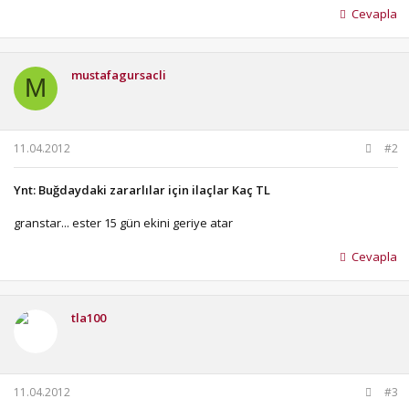
Cevapla
mustafagursacli
M
11.04.2012
#2
Ynt: Buğdaydaki zararlılar için ilaçlar Kaç TL
granstar... ester 15 gün ekini geriye atar
Cevapla
tla100
11.04.2012
#3