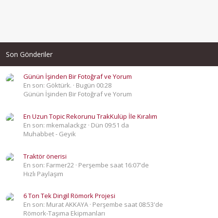
Son Gönderiler
Günün İşinden Bir Fotoğraf ve Yorum
En son: Göktürk.
Bugün 00:28
Günün İşinden Bir Fotoğraf ve Yorum
En Uzun Topic Rekorunu TrakKulüp İle Kıralım
En son: mkemalackgz
Dün 09:51 da
Muhabbet - Geyik
Traktör önerisi
En son: Farmer22
Perşembe saat 16:07'de
Hızlı Paylaşım
6 Ton Tek Dingil Römork Projesi
En son: Murat AKKAYA
Perşembe saat 08:53'de
Römork-Taşıma Ekipmanları