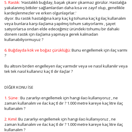
5. Rastık:
'Hastalıklı buğday, başak çıkarır çıkarmaz görülür. Hastalığa
yakalanmış bitkiler sağlamlardan daha kısa ve zayıf olup, genellikle
kardeşlenmezler ve erken olgunlaşırlar.'
diyor. Bu rastık hastalığına karşı kaç kg tohuma kaç kg ilaç kullanalım
veya bunlara karşı ilaçlama yapılmış tohum satıyorlarmı , şayet
satıyorlarsa ondan elde edeceğimiz üründeki tohumu bir dahaki
dönem rastık için ilaçlama yapmaya gerek kalmadan
kullanabiliyormuyuz ?
6. Buğdayda kök ve boğaz çürüklüğü:
Bunu engellemek için ilaç varmı
?
Bu altısını birden engelleyen ilaç varmıdır veya ve nasıl kullanılır veya
tek tek nasıl kullanırız kaç tl dır ilaçlar ?
DİĞER KONU İSE
1. Süne :
Bu zararlıyı engellemek için hangi ilacı kullanıyoruz , ne
zaman kullanalım ve ilac kaç tl dır ? 1.000 metre kareye kaç litre ilaç
kullanalım ?
2. Kımıl:
Bu zararlıyı engellemek için hangi ilacı kullanıyoruz , ne
zaman kullanalım ve ilac kaç tl dır ? 1.000 metre kareye kaç litre ilaç
kullanalım ?