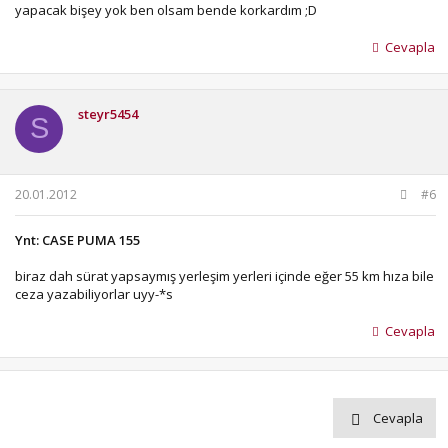
yapacak bişey yok ben olsam bende korkardım ;D
Cevapla
steyr5454
S
20.01.2012
#6
Ynt: CASE PUMA 155
biraz dah sürat yapsaymış yerleşim yerleri içinde eğer 55 km hıza bile
ceza yazabiliyorlar uyy-*s
Cevapla
Cevapla