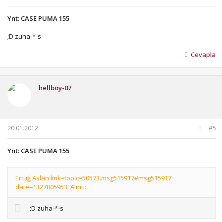
Ynt: CASE PUMA 155
;D zuha-*-s
Cevapla
hellboy-07
20.01.2012
#5
Ynt: CASE PUMA 155
Ertuğ Aslan link=topic=50573.msg515917#msg515917
date=1327005953' Alıntı:
;D zuha-*-s