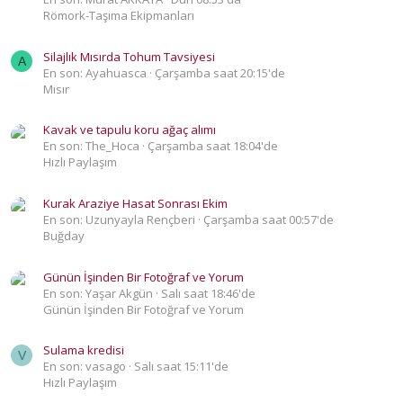
Römork-Taşıma Ekipmanları
Silajlık Mısırda Tohum Tavsiyesi
A
En son: Ayahuasca
Çarşamba saat 20:15'de
Mısır
Kavak ve tapulu koru ağaç alımı
En son: The_Hoca
Çarşamba saat 18:04'de
Hızlı Paylaşım
Kurak Araziye Hasat Sonrası Ekim
En son: Uzunyayla Rençberi
Çarşamba saat 00:57'de
Buğday
Günün İşinden Bir Fotoğraf ve Yorum
En son: Yaşar Akgün
Salı saat 18:46'de
Günün İşinden Bir Fotoğraf ve Yorum
Sulama kredisi
V
En son: vasago
Salı saat 15:11'de
Hızlı Paylaşım