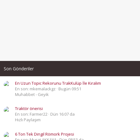
Son Gönderiler
En Uzun Topic Rekorunu TrakKulüp İle Kıralım
En son: mkemalackgz
Bugün 09:51
Muhabbet - Geyik
Traktör önerisi
En son: Farmer22
Dün 16:07 da
Hızlı Paylaşım
6 Ton Tek Dingil Römork Projesi
En son: Murat AKKAYA
Dün 08:53 da