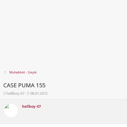
Muhabbet - Geyik
CASE PUMA 155
K
B
hellboy-07
08.01.2012
o
a
n
ş
hellboy-07
b
l
u
a
y
n
u
g