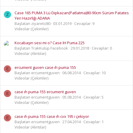
Case 165 PUMA 3 Lü Dipkazan(Patlatma)80-90cm Sürüm Patates
Z
Yeri Hazırlığı ADANA
Başlatan ziyaretci80
03.01.2019
Cevaplar: 9
Videolar (Çekimler)
Kocabaşın sesi mi o? Case IH Puma 225
Başlatan TrakKulüp Facebook
29.01.2018
Cevaplar: 0
Videolar (Alıntılar)
ercument guven case ıh puma 155
E
Başlatan ercumentguven
06.08.2014
Cevaplar: 10
Videolar (Çekimler)
case ıh puma 155 ercument guven
E
Başlatan ercumentguven
05.08.2014
Cevaplar: 5
Videolar (Çekimler)
case ıh puma 155 case ıh cvx 195 i çekiyor
E
Başlatan ercumentguven
27.04.2014
Cevaplar: 1
Videolar (Alıntılar)