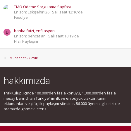
TMO Ödeme Sorgulama Sayfası
En son: Eskişehirli26
Salı saat 12:16'de
Fasulye
banka faizi, enfilasyon
B
En son: behcet arı
Salı saat 10:19'de
Hızlı Paylaşım
Muhabbet - Geyik
hakkımızda
TrakKulüp, içinde 100.000'den fazla konuyu, 1.300.000'den fazla
mesajı barındıran Türkiye'nin ilk ve en büyük traktör, tarım
ekipmanları ve çiftçilik paylaşım sitesidir. 86.000 üyemiz gibi sizi de
aramızda görmek isteriz.