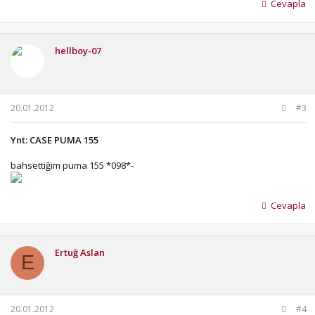
Cevapla
hellboy-07
20.01.2012
#3
Ynt: CASE PUMA 155
bahsettiğim puma 155 *098*-
Cevapla
Ertuğ Aslan
E
20.01.2012
#4