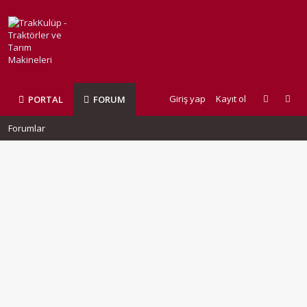
Giriş yap
Kayıt ol
PORTAL
FORUM
Forumlar