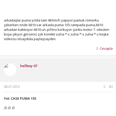
arkadaşlar puma yolda tam 48 km/h yapıyor.pamuk römorku
çekerken önde 6610 var arkada puma 155.rampada puma,6610
arkadan kaktırıyor.6610 un şöförü korkuyor çünkü motor 7. vitesten
boşa çıkıyor.görseniz çok komikti zuha-*-s zuha-*-s zuha-*-s keşke
videosu olsaydıda paylaşsaydım.
Cevapla
hellboy-07
08.01.2012
#2
Ynt: CASE PUMA 155
;D ;D ;D