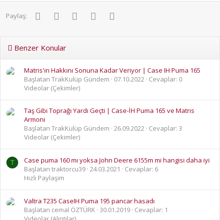
Facebook
Twitter
Pinterest
WhatsApp
E-posta
Paylaş:
Benzer Konular
Matris'in Hakkını Sonuna Kadar Veriyor | Case IH Puma 165
Başlatan TrakKulüp Gündem
07.10.2022
Cevaplar: 0
Videolar (Çekimler)
Taş Gibi Toprağı Yardı Geçti | Case-İH Puma 165 ve Matris
Armoni
Başlatan TrakKulüp Gündem
26.09.2022
Cevaplar: 3
Videolar (Çekimler)
Case puma 160 mı yoksa John Deere 6155m mi hangisi daha iyi
T
Başlatan traktorcu39
24.03.2021
Cevaplar: 6
Hızlı Paylaşım
Valtra T235 CaseIH Puma 195 pancar hasadı
Başlatan cemal ÖZTÜRK
30.01.2019
Cevaplar: 1
Videolar (Alıntılar)