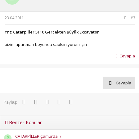
23.04.2011
#3
Ynt: Catarpiller 5110 Gercekten Büyük Excavator
bizim apartman boyunda saolsın yorum için
Cevapla
Cevapla
Facebook
Twitter
Pinterest
WhatsApp
E-posta
Paylaş:
Benzer Konular
CATARPİLLER Çamurda :)
B