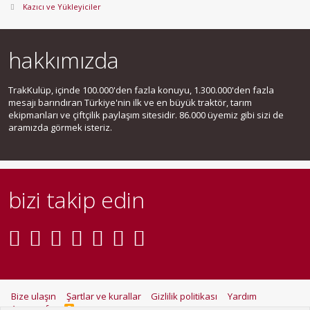
Kazıcı ve Yükleyiciler
hakkımızda
TrakKulüp, içinde 100.000'den fazla konuyu, 1.300.000'den fazla
mesajı barındıran Türkiye'nin ilk ve en büyük traktör, tarım
ekipmanları ve çiftçilik paylaşım sitesidir. 86.000 üyemiz gibi sizi de
aramızda görmek isteriz.
bizi takip edin
Bize ulaşın
Şartlar ve kurallar
Gizlilik politikası
Yardım
Ana sayfa
R