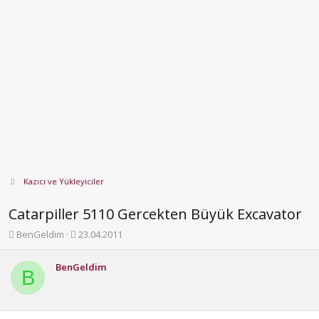
Kazıcı ve Yükleyiciler
Catarpiller 5110 Gercekten Büyük Excavator
K
B
BenGeldim
23.04.2011
o
a
n
ş
BenGeldim
b
l
B
u
a
y
n
u
g