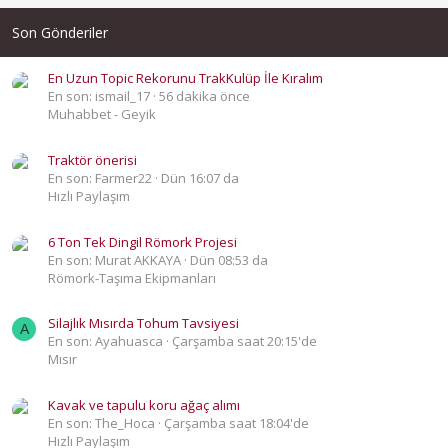
Son Gönderiler
En Uzun Topic Rekorunu TrakKulüp İle Kıralım
En son: ismail_17
56 dakika önce
Muhabbet - Geyik
Traktör önerisi
En son: Farmer22
Dün 16:07 da
Hızlı Paylaşım
6 Ton Tek Dingil Römork Projesi
En son: Murat AKKAYA
Dün 08:53 da
Römork-Taşıma Ekipmanları
Silajlık Mısırda Tohum Tavsiyesi
A
En son: Ayahuasca
Çarşamba saat 20:15'de
Mısır
Kavak ve tapulu koru ağaç alımı
En son: The_Hoca
Çarşamba saat 18:04'de
Hızlı Paylaşım