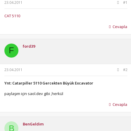
b
ı
23.04.2011
#1
a
ç
ş
t
CAT 5110
l
a
a
r
Cevapla
t
i
a
h
n
i
ford39
F
23.04.2011
#2
Ynt: Catarpiller 5110 Gercekten Büyük Excavator
paylaşım için saol.dev gibi ,herkül
Cevapla
BenGeldim
B