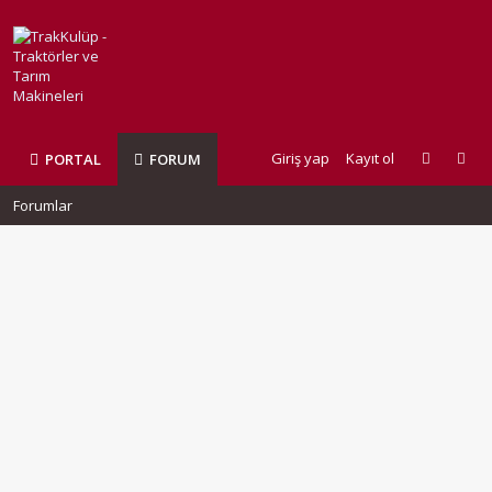
Giriş yap
Kayıt ol
PORTAL
FORUM
Forumlar