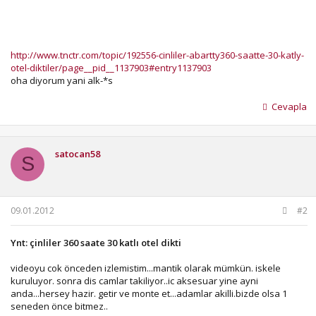
http://www.tnctr.com/topic/192556-cinliler-abartty360-saatte-30-katly-
otel-diktiler/page__pid__1137903#entry1137903
oha diyorum yani alk-*s
Cevapla
satocan58
S
09.01.2012
#2
Ynt: çinliler 360 saate 30 katlı otel dikti
videoyu cok önceden izlemistim...mantik olarak mümkün. iskele
kuruluyor. sonra dis camlar takiliyor..ic aksesuar yine ayni
anda...hersey hazir. getir ve monte et...adamlar akilli.bizde olsa 1
seneden önce bitmez..