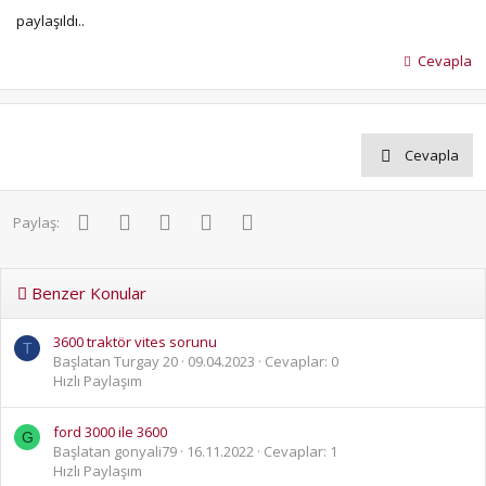
paylaşıldı..
Cevapla
Cevapla
Facebook
Twitter
Pinterest
WhatsApp
E-posta
Paylaş:
Benzer Konular
3600 traktör vites sorunu
T
Başlatan Turgay 20
09.04.2023
Cevaplar: 0
Hızlı Paylaşım
ford 3000 ile 3600
G
Başlatan gonyali79
16.11.2022
Cevaplar: 1
Hızlı Paylaşım