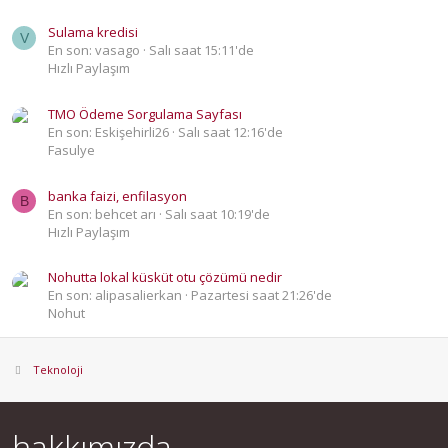
Sulama kredisi
V
En son: vasago
Salı saat 15:11'de
Hızlı Paylaşım
TMO Ödeme Sorgulama Sayfası
En son: Eskişehirli26
Salı saat 12:16'de
Fasulye
banka faizi, enfilasyon
B
En son: behcet arı
Salı saat 10:19'de
Hızlı Paylaşım
Nohutta lokal küsküt otu çözümü nedir
En son: alipasalierkan
Pazartesi saat 21:26'de
Nohut
Teknoloji
hakkımızda