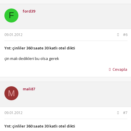
ford39
F
09.01.2012
#6
Ynt: çinliler 360 saate 30 katlı otel dikti
çin malı dedikleri bu olsa gerek
Cevapla
mali87
M
09.01.2012
#7
Ynt: çinliler 360 saate 30 katlı otel dikti