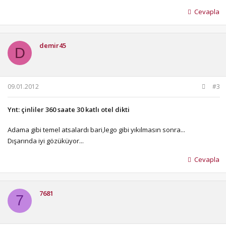
Cevapla
demir45
D
09.01.2012
#3
Ynt: çinliler 360 saate 30 katlı otel dikti
Adama gibi temel atsalardı bari,lego gibi yıkılmasın sonra...
Dışarında iyi gözüküyor...
Cevapla
7681
7