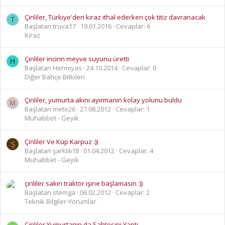
Çinliler, Türkiye'den kiraz ithal ederken çok titiz davranacak
T
Başlatan truva17
19.01.2016
Cevaplar: 6
Kiraz
Çinliler incirin meyve suyunu üretti
H
Başlatan Hermiyas
24.10.2014
Cevaplar: 0
Diğer Bahçe Bitkileri
Çinliler, yumurta akını ayırmanın kolay yolunu buldu
M
Başlatan mete26
27.08.2012
Cevaplar: 1
Muhabbet - Geyik
Çinliler Ve Küp Karpuz :))
Ş
Başlatan şarklılı18
01.04.2012
Cevaplar: 4
Muhabbet - Geyik
çinliler sakın traktör işine başlamasın :))
Başlatan stemga
06.02.2012
Cevaplar: 2
Teknik Bilgiler-Yorumlar
Çinliler Yumurtanın da Sahtesini Yaptı