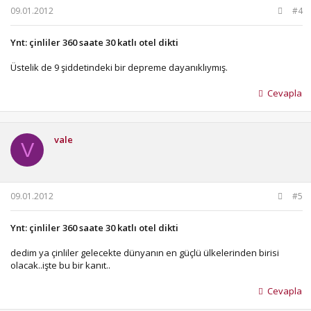
09.01.2012
#4
Ynt: çinliler 360 saate 30 katlı otel dikti
Üstelik de 9 şiddetindeki bir depreme dayanıklıymış.
Cevapla
vale
V
09.01.2012
#5
Ynt: çinliler 360 saate 30 katlı otel dikti
dedim ya çinliler gelecekte dünyanın en güçlü ülkelerinden birisi
olacak..işte bu bir kanıt..
Cevapla