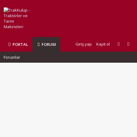
Giriş yap
Kayıt ol
PORTAL
FORUM
Forumlar