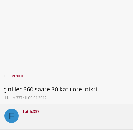
Teknoloji
çinliler 360 saate 30 katlı otel dikti
K
B
fatih.337
09.01.2012
o
a
n
ş
fatih.337
b
l
F
u
a
y
n
u
g