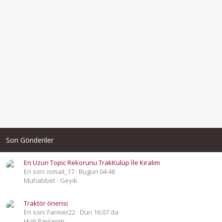
Son Gönderiler
En Uzun Topic Rekorunu TrakKulüp İle Kıralım
En son: ismail_17
Bugün 04:48
Muhabbet - Geyik
Traktör önerisi
En son: Farmer22
Dün 16:07 da
Hızlı Paylaşım