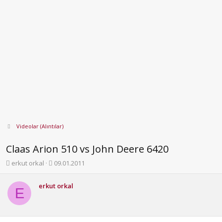
Videolar (Alıntılar)
Claas Arion 510 vs John Deere 6420
K
B
erkut orkal
09.01.2011
o
a
n
ş
erkut orkal
b
l
E
u
a
y
n
u
g