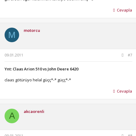
Cevapla
motorcu
M
09.01.2011
#7
Ynt: Claas Arion 510 vs John Deere 6420
claas götürüyo helal güçç*-* güçç*-*
Cevapla
akcaorenli
A
09.01.2011
#8