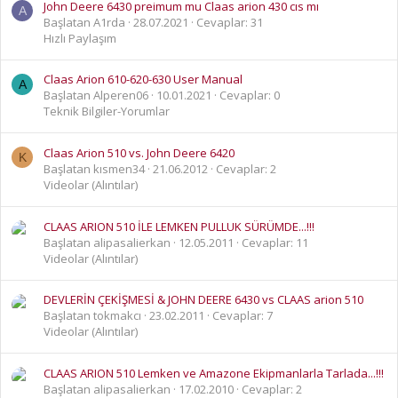
John Deere 6430 preimum mu Claas arion 430 cıs mı
A
Başlatan A1rda
28.07.2021
Cevaplar: 31
Hızlı Paylaşım
Claas Arion 610-620-630 User Manual
A
Başlatan Alperen06
10.01.2021
Cevaplar: 0
Teknik Bilgiler-Yorumlar
Claas Arion 510 vs. John Deere 6420
K
Başlatan kısmen34
21.06.2012
Cevaplar: 2
Videolar (Alıntılar)
CLAAS ARION 510 İLE LEMKEN PULLUK SÜRÜMDE...!!!
Başlatan alipasalierkan
12.05.2011
Cevaplar: 11
Videolar (Alıntılar)
DEVLERİN ÇEKİŞMESİ & JOHN DEERE 6430 vs CLAAS arion 510
Başlatan tokmakcı
23.02.2011
Cevaplar: 7
Videolar (Alıntılar)
CLAAS ARION 510 Lemken ve Amazone Ekipmanlarla Tarlada...!!!
Başlatan alipasalierkan
17.02.2010
Cevaplar: 2