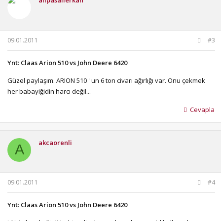
alipasalierkan
09.01.2011
#3
Ynt: Claas Arion 510 vs John Deere 6420
Güzel paylaşım. ARION 510 ' un 6 ton civarı ağırlığı var. Onu çekmek
her babayiğidin harcı değil...
Cevapla
akcaorenli
A
09.01.2011
#4
Ynt: Claas Arion 510 vs John Deere 6420