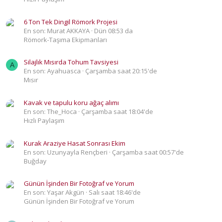
6 Ton Tek Dingil Römork Projesi
En son: Murat AKKAYA
Dün 08:53 da
Römork-Taşıma Ekipmanları
Silajlık Mısırda Tohum Tavsiyesi
A
En son: Ayahuasca
Çarşamba saat 20:15'de
Mısır
Kavak ve tapulu koru ağaç alımı
En son: The_Hoca
Çarşamba saat 18:04'de
Hızlı Paylaşım
Kurak Araziye Hasat Sonrası Ekim
En son: Uzunyayla Rençberi
Çarşamba saat 00:57'de
Buğday
Günün İşinden Bir Fotoğraf ve Yorum
En son: Yaşar Akgün
Salı saat 18:46'de
Günün İşinden Bir Fotoğraf ve Yorum