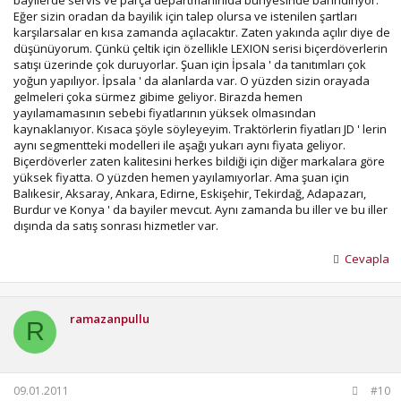
Eğer sizin oradan da bayilik için talep olursa ve istenilen şartları
karşılarsalar en kısa zamanda açılacaktır. Zaten yakında açılır diye de
düşünüyorum. Çünkü çeltik için özellikle LEXION serisi biçerdöverlerin
satışı üzerinde çok duruyorlar. Şuan için İpsala ' da tanıtımları çok
yoğun yapılıyor. İpsala ' da alanlarda var. O yüzden sizin orayada
gelmeleri çoka sürmez gibime geliyor. Birazda hemen
yayılamamasının sebebi fiyatlarının yüksek olmasından
kaynaklanıyor. Kısaca şöyle söyleyeyim. Traktörlerin fiyatları JD ' lerin
aynı segmentteki modelleri ile aşağı yukarı aynı fiyata geliyor.
Biçerdöverler zaten kalitesini herkes bildiği için diğer markalara göre
yüksek fiyatta. O yüzden hemen yayılamıyorlar. Ama şuan için
Balıkesir, Aksaray, Ankara, Edirne, Eskişehir, Tekirdağ, Adapazarı,
Burdur ve Konya ' da bayiler mevcut. Aynı zamanda bu iller ve bu iller
dışında da satış sonrası hizmetler var.
Cevapla
ramazanpullu
R
09.01.2011
#10