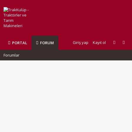
Giriş yap
Kayıt ol
PORTAL
FORUM
Forumlar