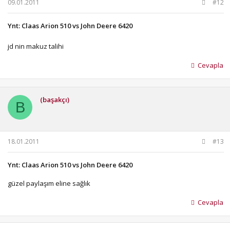
09.01.2011
#12
Ynt: Claas Arion 510 vs John Deere 6420
jd nin makuz talihi
Cevapla
(başakçı)
B
18.01.2011
#13
Ynt: Claas Arion 510 vs John Deere 6420
güzel paylaşım eline sağlık
Cevapla