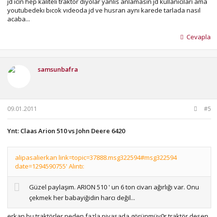
jd icin hep kaliteli traktor diyolar yanlıs anlamasın jd kullanıcıları ama
youtubedekı bıcok vıdeoda jd ve husran aynı karede tarlada nasıl
acaba...
Cevapla
samsunbafra
09.01.2011
#5
Ynt: Claas Arion 510 vs John Deere 6420
alipasalierkan link=topic=37888.msg322594#msg322594
date=1294590755' Alıntı:
Güzel paylaşım. ARION 510 ' un 6 ton civarı ağırlığı var. Onu
çekmek her babayiğidin harcı değil...
erkan bu traktörler neden fazla piyasada görünmüy0r,traktör desen