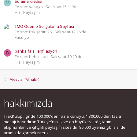
Sulama kredisi
V
En son: vasago
Salı saat 15:11'de
Hızlı Paylaşım
TMO Ödeme Sorgulama Sayfası
En son: Eskişehirli26
Salı saat 12:16'de
Fasulye
banka faizi, enfilasyon
B
En son: behcet arı
Salı saat 10:19'de
Hızlı Paylaşım
Videolar (Alıntılar)
hakkımızda
TrakKulüp, içinde 100.000'den fazla konuyu, 1.300.000'den fazla
mesajı barındıran Türkiye'nin ilk ve en büyük traktör, tarım
ekipmanları ve çiftçilik paylaşım sitesidir. 86.000 üyemiz gibi sizi de
aramızda görmek isteriz.