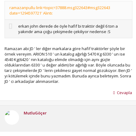
ramazanpullu link=topic=37888.msg322643#msg322643
date=1294597721' Alıntı:
erkan john derede de öyle hafif bi traktör değil 6 ton a
yakındır ama çoğu çekişmede çekiliyor nedense :S
Ramazan abi JD ' ler diğer markalara göre hafif traktörler şöyle bir
örnek vereyim. ARION 510 ' un katalog ağırlığı 5470 Kg 6330 ' un ise
4540 Kg(6420 ' nin kataloğu elimde olmadığı için aynı güçte
olduklarından 6330 ' u değer aldım) bir ağırlığı var. Böyle oluncada bu
tarz çekişmelerde JD ' lerin çekilmesi gayet normal gözüküyor. Ben JD '
yi kötülemek içinde bunu yazmadım. Bunuda ayrıca belirteyim. Sonra
JD ' ci arkadaşlar alınmasınlar.
Cevapla
MutluGöçer