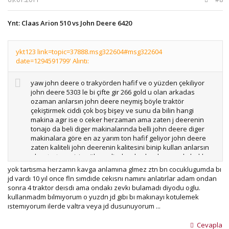
Ynt: Claas Arion 510 vs John Deere 6420
ykt123 link=topic=37888.msg322604#msg322604
date=1294591799' Alıntı:
yaw john deere o trakyörden hafif ve o yüzden çekiliyor
john deere 5303 le bi çifte gir 266 gold u olan arkadas
ozaman anlarsın john deere neymiş böyle traktör
çekiştirmek ciddi çok boş bişey ve sunu da bilin hangi
makina agır ise o ceker herzaman ama zaten j deerenin
tonajo da beli diger makinalarında belli john deere diger
makinalara göre en az yarım ton hafif geliyor john deere
zaten kaliteli john deerenin kalitesini binip kullan anlarsın
okey tartışma için sölemedim kardes bunları sende haklısın
belki sizin orda pek j deere yoktur ama görürsen eger
yok tartısma herzamn kavga anlamına glmez ztn bn cocuklugumda bı
kulanmanı tavsiye ederim anlş-*s
jd vardı 10 yıl once fln sımdıde cekısnı namını anlatırlar adam ondan
sonra 4 traktor deısdı ama ondakı zevkı bulamadı diyodu oglu.
kullanmadm bılmıyorum o yuzdn jd gıbı bı makınayı kotulemek
ıstemıyorum ilerde valtra veya jd dusunuyorum ...
Cevapla