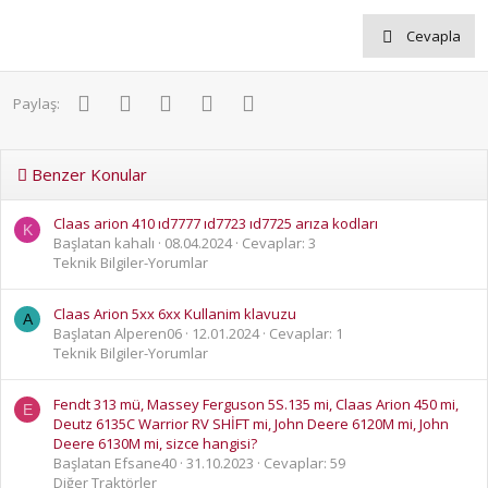
Cevapla
Facebook
Twitter
Pinterest
WhatsApp
E-posta
Paylaş:
Benzer Konular
Claas arion 410 ıd7777 ıd7723 ıd7725 arıza kodları
K
Başlatan kahalı
08.04.2024
Cevaplar: 3
Teknik Bilgiler-Yorumlar
Claas Arion 5xx 6xx Kullanim klavuzu
A
Başlatan Alperen06
12.01.2024
Cevaplar: 1
Teknik Bilgiler-Yorumlar
Fendt 313 mü, Massey Ferguson 5S.135 mi, Claas Arion 450 mi,
E
Deutz 6135C Warrior RV SHİFT mi, John Deere 6120M mi, John
Deere 6130M mi, sizce hangisi?
Başlatan Efsane40
31.10.2023
Cevaplar: 59
Diğer Traktörler