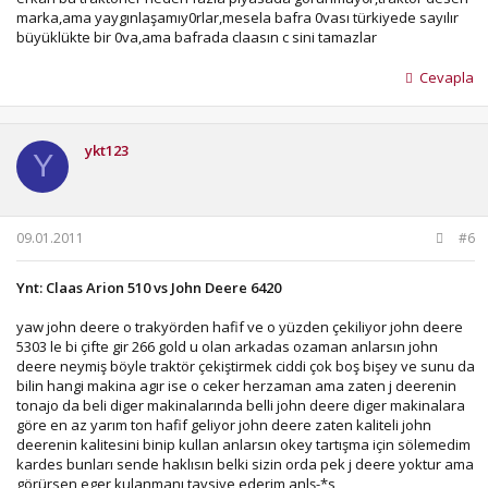
marka,ama yaygınlaşamıy0rlar,mesela bafra 0vası türkiyede sayılır
büyüklükte bir 0va,ama bafrada claasın c sini tamazlar
Cevapla
ykt123
Y
09.01.2011
#6
Ynt: Claas Arion 510 vs John Deere 6420
yaw john deere o trakyörden hafif ve o yüzden çekiliyor john deere
5303 le bi çifte gir 266 gold u olan arkadas ozaman anlarsın john
deere neymiş böyle traktör çekiştirmek ciddi çok boş bişey ve sunu da
bilin hangi makina agır ise o ceker herzaman ama zaten j deerenin
tonajo da beli diger makinalarında belli john deere diger makinalara
göre en az yarım ton hafif geliyor john deere zaten kaliteli john
deerenin kalitesini binip kullan anlarsın okey tartışma için sölemedim
kardes bunları sende haklısın belki sizin orda pek j deere yoktur ama
görürsen eger kulanmanı tavsiye ederim anlş-*s