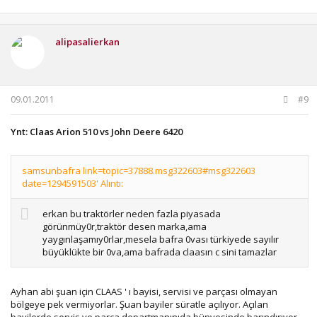
alipasalierkan
09.01.2011
#9
Ynt: Claas Arion 510 vs John Deere 6420
samsunbafra link=topic=37888.msg322603#msg322603
date=1294591503' Alıntı:
erkan bu traktörler neden fazla piyasada
görünmüy0r,traktör desen marka,ama
yaygınlaşamıy0rlar,mesela bafra 0vası türkiyede sayılır
büyüklükte bir 0va,ama bafrada claasın c sini tamazlar
Ayhan abi şuan için CLAAS ' ı bayisi, servisi ve parçası olmayan
bölgeye pek vermiyorlar. Şuan bayiler süratle açılıyor. Açılan
bayilerde servis ve parça departmanınıda bünyesinde barındırıyor.