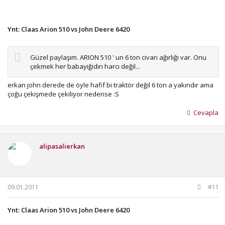
Ynt: Claas Arion 510 vs John Deere 6420
Güzel paylaşım. ARION 510 ' un 6 ton civarı ağırlığı var. Onu
çekmek her babayiğidin harcı değil...
erkan john derede de öyle hafif bi traktör değil 6 ton a yakındır ama
çoğu çekişmede çekiliyor nedense :S
Cevapla
alipasalierkan
09.01.2011
#11
Ynt: Claas Arion 510 vs John Deere 6420