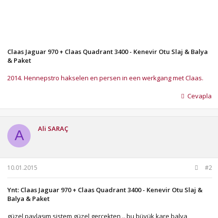
Claas Jaguar 970 + Claas Quadrant 3400 - Kenevir Otu Slaj & Balya
& Paket
2014. Hennepstro hakselen en persen in een werkgang met Claas.
Cevapla
Ali SARAÇ
A
10.01.2015
#2
Ynt: Claas Jaguar 970 + Claas Quadrant 3400 - Kenevir Otu Slaj &
Balya & Paket
güzel paylaşım sistem güzel gerçekten .. bu büyük kare balya