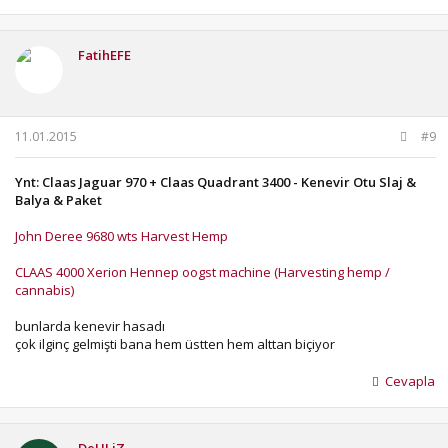
FatihEFE
11.01.2015
#9
Ynt: Claas Jaguar 970 + Claas Quadrant 3400 - Kenevir Otu Slaj &
Balya & Paket
John Deree 9680 wts Harvest Hemp
CLAAS 4000 Xerion Hennep oogst machine (Harvesting hemp /
cannabis)
bunlarda kenevir hasadı
çok ilginç gelmişti bana hem üstten hem alttan biçiyor
Cevapla
DeHLiZ