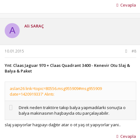
Cevapla
Ali SARAÇ
A
10.01.2015
#8
Ynt: Claas Jaguar 970 + Claas Quadrant 3400 - Kenevir Otu Slaj &
Balya & Paket
aslan26 link=topic=80556.msg955909#msg955909
date=1420919337' Alıntı:
Direk neden traktöre takıp balya yapmadılarki sonuçta o
balya makinasının haşbayıda otu parçalayabilir.
slaj yapıyorlar haşpayı dağıtır atar o ot yaş ot yapıyorlar yani..
Cevapla