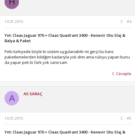
H
10.01.2015
#4
Ynt: Claas Jaguar 970 + Claas Quadrant 3400 - Kenevir Otu Slaj &
Balya & Paket
Peki türkiyede böyle bi sistem uygulanabilir mi gerçi bu kare
paketlemelerden bildiğim kadarıyla yok dimi ama ruloyu yapan bunu
da yapar pek bi fark yok sanırsam
Cevapla
Ali SARAÇ
A
10.01.2015
#5
Ynt: Claas Jaguar 970 + Claas Quadrant 3400 - Kenevir Otu Slaj &