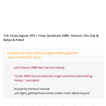
Ynt: Claas Jaguar 970 + Claas Quadrant 3400 - Kenevir Otu Slaj &
Balya & Paket
FatihEFE link=topic=80556.msg955938#msg955938
date=1420925832' Alıntı:
John Deree 9680 wts Harvest Hemp
CLAAS 4000 Xerion Hennep oogst machine (Harvesting
hemp / cannabis)
bunlarda kenevir hasadı
çok ilginç gelmişti bana hem üstten hem alttan biçiyor