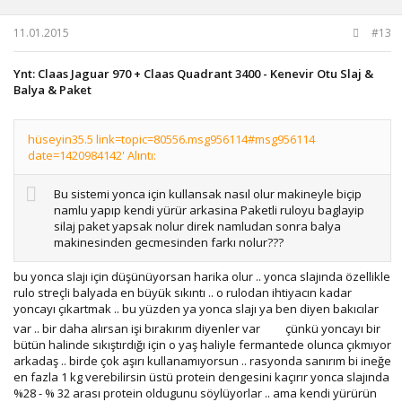
11.01.2015
#13
Ynt: Claas Jaguar 970 + Claas Quadrant 3400 - Kenevir Otu Slaj &
Balya & Paket
hüseyin35.5 link=topic=80556.msg956114#msg956114
date=1420984142' Alıntı:
Bu sistemi yonca için kullansak nasıl olur makineyle biçip
namlu yapıp kendi yürür arkasina Paketli ruloyu baglayip
silaj paket yapsak nolur direk namludan sonra balya
makinesinden gecmesinden farkı nolur???
bu yonca slajı için düşünüyorsan harika olur .. yonca slajında özellikle
rulo streçli balyada en büyük sıkıntı .. o rulodan ihtiyacın kadar
yoncayı çıkartmak .. bu yüzden ya yonca slajı ya ben diyen bakıcılar
var .. bir daha alırsan işi bırakırım diyenler var
çünkü yoncayı bir
bütün halinde sıkıştırdığı için o yaş haliyle fermantede olunca çıkmıyor
arkadaş .. birde çok aşırı kullanamıyorsun .. rasyonda sanırım bi ineğe
en fazla 1 kg verebilirsin üstü protein dengesini kaçırır yonca slajında
%28 - % 32 arası protein oldugunu söylüyorlar .. ama kendi yürürün