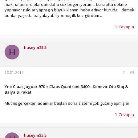
makinalarını rulolardan daha cok begeniyorum .. kuru otta dökme
yapmıyor rulolar yapragın büyük kısmını heba ediyor kuruda .. demek
bunlar yaş otta balyalayabiliyormuş ilk kez gördüm ..
Cevapla
hüseyin35.5
H
10.01.2015
#3
Ynt: Claas Jaguar 970 + Claas Quadrant 3400 - Kenevir Otu Slaj &
Balya & Paket
Müthiş gerçekten adamlar baştan sona sistemi çok güzel yapmışlar
Cevapla
hüseyin35.5