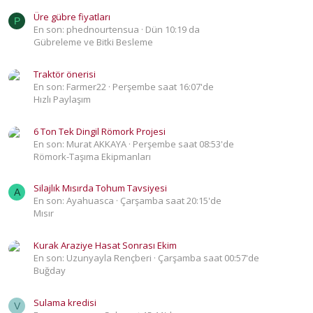
Üre gübre fiyatları
P
En son: phednourtensua
Dün 10:19 da
Gübreleme ve Bitki Besleme
Traktör önerisi
En son: Farmer22
Perşembe saat 16:07'de
Hızlı Paylaşım
6 Ton Tek Dingil Römork Projesi
En son: Murat AKKAYA
Perşembe saat 08:53'de
Römork-Taşıma Ekipmanları
Silajlık Mısırda Tohum Tavsiyesi
A
En son: Ayahuasca
Çarşamba saat 20:15'de
Mısır
Kurak Araziye Hasat Sonrası Ekim
En son: Uzunyayla Rençberi
Çarşamba saat 00:57'de
Buğday
Sulama kredisi
V