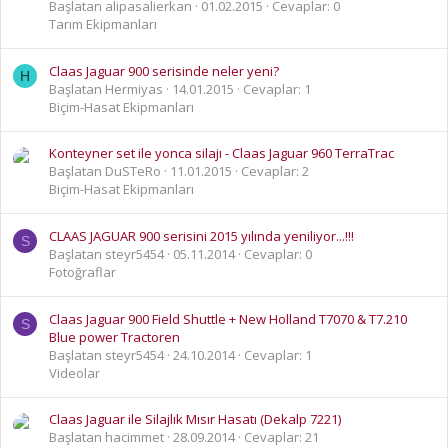
Başlatan alipasalierkan
01.02.2015
Cevaplar: 0
Tarım Ekipmanları
Claas Jaguar 900 serisinde neler yeni?
H
Başlatan Hermiyas
14.01.2015
Cevaplar: 1
Biçim-Hasat Ekipmanları
Konteyner set ile yonca silajı - Claas Jaguar 960 TerraTrac
Başlatan DuSTeRo
11.01.2015
Cevaplar: 2
Biçim-Hasat Ekipmanları
CLAAS JAGUAR 900 serisini 2015 yılında yeniliyor...!!!
S
Başlatan steyr5454
05.11.2014
Cevaplar: 0
Fotoğraflar
Claas Jaguar 900 Field Shuttle + New Holland T7070 & T7.210
S
Blue power Tractoren
Başlatan steyr5454
24.10.2014
Cevaplar: 1
Videolar
Claas Jaguar ile Silajlık Mısır Hasatı (Dekalp 7221)
Başlatan hacimmet
28.09.2014
Cevaplar: 21