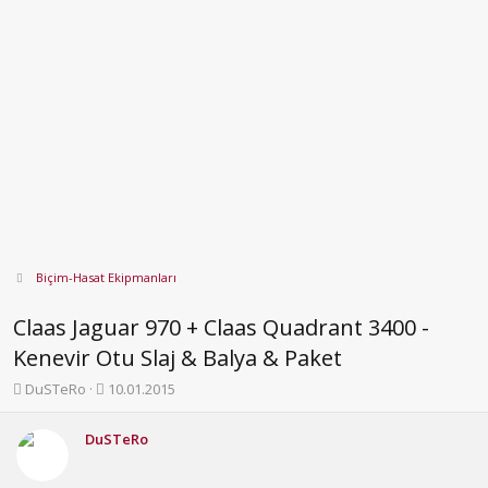
Biçim-Hasat Ekipmanları
Claas Jaguar 970 + Claas Quadrant 3400 -
Kenevir Otu Slaj & Balya & Paket
K
B
DuSTeRo
10.01.2015
o
a
n
ş
DuSTeRo
b
l
u
a
y
n