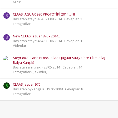
Mısır
CLAAS JAGUAR 990 PROTOTİPİ 2014...!!!!!!
S
Başlatan steyr5454
21.08.2014
Cevaplar: 2
Fotoğraflar
New CLAAS Jaguar 870 - 2014...
S
Başlatan steyr5454
10.06.2014
Cevaplar: 1
Videolar
Steyr 8073-Landini 8860-Claas Jaguar 940(Gübre-Ekim-Silaj-
Balya Karışık)
Başlatan anıltiraki
28.05.2014
Cevaplar: 14
Fotoğraflar (Çekimler)
CLAAS Jaguar 970
B
Başlatan bykangalli
19.06.2008
Cevaplar: 8
Fotoğraflar