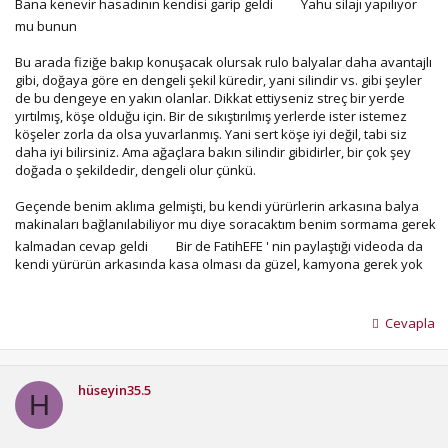
Bana kenevir hasadının kendisi garip geldi
Yahu silajı yapılıyor
mu bunun
Bu arada fiziğe bakıp konuşacak olursak rulo balyalar daha avantajlı
gibi, doğaya göre en dengeli şekil küredir, yani silindir vs. gibi şeyler
de bu dengeye en yakın olanlar. Dikkat ettiyseniz streç bir yerde
yırtılmış, köşe olduğu için. Bir de sıkıştırılmış yerlerde ister istemez
köşeler zorla da olsa yuvarlanmış. Yani sert köşe iyi değil, tabi siz
daha iyi bilirsiniz. Ama ağaçlara bakın silindir gibidirler, bir çok şey
doğada o şekildedir, dengeli olur çünkü.
Geçende benim aklıma gelmişti, bu kendi yürürlerin arkasına balya
makinaları bağlanılabiliyor mu diye soracaktım benim sormama gerek
kalmadan cevap geldi
Bir de FatihEFE ' nin paylaştığı videoda da
kendi yürürün arkasında kasa olması da güzel, kamyona gerek yok
Cevapla
hüseyin35.5
H