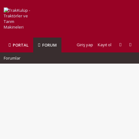
Giriş yap
Kayıt ol
PORTAL
FORUM
Forumlar