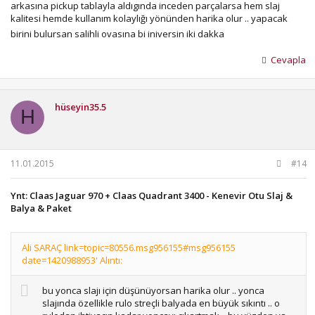
arkasına pickup tablayla aldıgında inceden parçalarsa hem slaj
kalitesi hemde kullanım kolaylığı yönünden harika olur .. yapacak
birini bulursan salihli ovasına bi iniversin iki dakka
Cevapla
hüseyin35.5
H
11.01.2015
#14
Ynt: Claas Jaguar 970 + Claas Quadrant 3400 - Kenevir Otu Slaj &
Balya & Paket
Ali SARAÇ link=topic=80556.msg956155#msg956155
date=1420988953' Alıntı:
bu yonca slajı için düşünüyorsan harika olur .. yonca
slajında özellikle rulo streçli balyada en büyük sıkıntı .. o