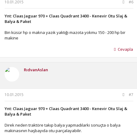
10.01.2015
#6
Ynt: Claas Jaguar 970 + Claas Quadrant 3400 - Kenevir Otu Slaj &
Balya & Paket
Bin küsür hp o makna yazık yaktığı mazota yokmu 150 - 200 hp bir
makine
Cevapla
RıdvanAslan
10.01.2015
#7
Ynt: Claas Jaguar 970 + Claas Quadrant 3400 - Kenevir Otu Slaj &
Balya & Paket
Direk neden traktöre takıp balya yapmadılarki sonuçta o balya
makinasının haşbayıda otu parçalayabilir.