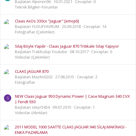
Başlatan Alperen06
10.01.2021
Cevaplar: 0
Teknik Bilgiler-Yorumlar
Claas AxOs 330cx "Jaguar" [emoji6]
Başlatan YUSUFYAVRUM
20.09.2018
Cevaplar: 14
Fotoğraflar (Çekimler)
Silaj Böyle Yapılır - Claas Jaguar 870 Tritikale Silajı Yapıyor
Başlatan TrakKulüp Youtube
08.10.2017
Cevaplar: 0
Videolar (Çekimler)
CLAAS JAGUAR 870
Başlatan Mazlm0202
27.08.2015
Cevaplar: 2
Fotoğraflar
NEW Claas Jaguar 950 Dynamic Power | Case Magnum 340 CVX
S
| Fendt 930
Başlatan steyr5454
09.07.2015
Cevaplar: 1
Videolar (Alıntılar)
2011 MODEL 1000 SAATTE CLAAS JAGUAR 940 SİLAJ MAKİNASI -
ENKA PAZARLAMA