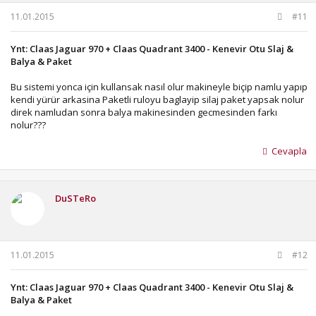
11.01.2015
#11
Ynt: Claas Jaguar 970 + Claas Quadrant 3400 - Kenevir Otu Slaj &
Balya & Paket
Bu sistemi yonca için kullansak nasıl olur makineyle biçip namlu yapıp
kendi yürür arkasina Paketli ruloyu baglayip silaj paket yapsak nolur
direk namludan sonra balya makinesinden gecmesinden farkı
nolur???
Cevapla
DuSTeRo
11.01.2015
#12
Ynt: Claas Jaguar 970 + Claas Quadrant 3400 - Kenevir Otu Slaj &
Balya & Paket