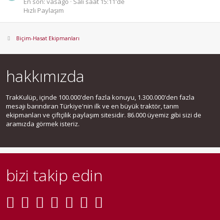
En son: vasago
Salı saat 15:11'de
Hızlı Paylaşım
Biçim-Hasat Ekipmanları
hakkımızda
TrakKulüp, içinde 100.000'den fazla konuyu, 1.300.000'den fazla
mesajı barındıran Türkiye'nin ilk ve en büyük traktör, tarım
ekipmanları ve çiftçilik paylaşım sitesidir. 86.000 üyemiz gibi sizi de
aramızda görmek isteriz.
bizi takip edin