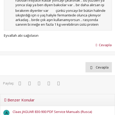
rulodan ihtiyacın kadar yoncayı çıkartmak .. bu yüzden ya
yonca slajı ya ben diyen bakıcılar var .. bir daha alırsan işi
bırakırım diyenler var
çünkü yoncayı bir bütün halinde
sıkıştırdığı için o yaş haliyle fermantede olunca çıkmıyor
arkadaş .. birde çok aşırı kullanamıyorsun .. rasyonda
sanırım bi ineğe en fazla 1 kg verebilirsin üstü protein
dengesini kaçırır yonca slajında %28 - % 32 arası protein
oldugunu söylüyorlar .. ama kendi yürürün arkasına pickup
Eyvallah abi sağolasın
tablayla aldıgında inceden parçalarsa hem slaj kalitesi
hemde kullanım kolaylığı yönünden harika olur .. yapacak
Cevapla
birini bulursan salihli ovasına bi iniversin iki dakka
Cevapla
Facebook
Twitter
Pinterest
WhatsApp
E-posta
Paylaş:
Benzer Konular
Claas JAGUAR 830-900 PDF Service Manuals (Rusca)
A