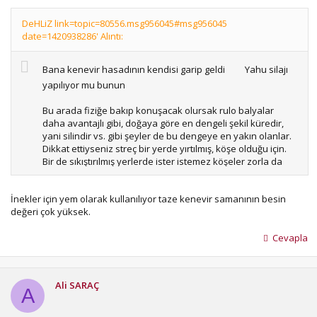
DeHLiZ link=topic=80556.msg956045#msg956045
date=1420938286' Alıntı:
Bana kenevir hasadının kendisi garip geldi
Yahu silajı
yapılıyor mu bunun
Bu arada fiziğe bakıp konuşacak olursak rulo balyalar
daha avantajlı gibi, doğaya göre en dengeli şekil küredir,
yani silindir vs. gibi şeyler de bu dengeye en yakın olanlar.
Dikkat ettiyseniz streç bir yerde yırtılmış, köşe olduğu için.
Bir de sıkıştırılmış yerlerde ister istemez köşeler zorla da
olsa yuvarlanmış. Yani sert köşe iyi değil, tabi siz daha iyi
bilirsiniz. Ama ağaçlara bakın silindir gibidirler, bir çok şey
İnekler için yem olarak kullanılıyor taze kenevir samanının besin
doğada o şekildedir, dengeli olur çünkü.
değeri çok yüksek.
Geçende benim aklıma gelmişti, bu kendi yürürlerin
arkasına balya makinaları bağlanılabiliyor mu diye
Cevapla
soracaktım benim sormama gerek kalmadan cevap geldi
Bir de FatihEFE ' nin paylaştığı videoda da kendi
yürürün arkasında kasa olması da güzel, kamyona gerek
Ali SARAÇ
A
yok