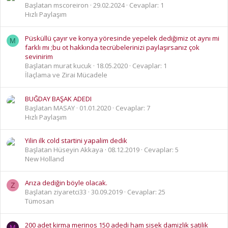
Başlatan mscoreiron
29.02.2024
Cevaplar: 1
Hızlı Paylaşım
Püsküllü çayır ve konya yöresinde yepelek dediğimiz ot aynı mi
M
farklı mı ;bu ot hakkında tecrübelerinizi paylaşırsanız çok
sevinirim
Başlatan murat kucuk
18.05.2020
Cevaplar: 1
İlaçlama ve Zirai Mücadele
BUĞDAY BAŞAK ADEDI
Başlatan MASAY
01.01.2020
Cevaplar: 7
Hızlı Paylaşım
Yilin ilk cold startini yapalim dedik
Başlatan Hüseyin Akkaya
08.12.2019
Cevaplar: 5
New Holland
Arıza dediğin böyle olacak.
Z
Başlatan ziyaretci33
30.09.2019
Cevaplar: 25
Tümosan
200 adet kirma merinos 150 adedi ham sisek damizlik satilik
M