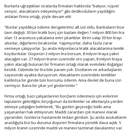
Bunlarla uğraştıkları sıralarda firmaları hakkında “batıyor, rüşvet
veriyor, alacaklarını ödeyemiyor” gibi dedikoduların yayıldığını
anlatan firma ortağı, şöyle devam etti:
“Bunlar yayıldıkça ödeme dengelerimiz alt üst oldu. Bankaların bize
tavrı değişti. 30 bin liralık borç için toplam değeri 1 milyon 800 bin lira
olan 13 aracımıza yakalama emri çıkarttılar. Birini satıp 30 bin lirayı
alsınlar, diğerlerini bıraksınlar. Yapmıyorlar, daha fazla zarar
vermeye çalışıyorlar. Şu anda milyonlarca liralık alacaklarıma temlik
koydurdular. Düşünün 3 milyon lira borcum, 8 milyon liraya yakın
alacağım var. 27 milyon liranın üzerinde ciro yapan, 8 milyon liraya
yakın alacağı bulunan bir firmanın ortağı olarak evimdeki doğalgaz
kesildi. Cebimde bir lira bile param yok. Dostlarım ve arkadaşlarım
sayesinde ayakta duruyorum. Alacaklarım üzerindeki temlikler
kaldırılsa bir günde tüm borcumu öderim. Ama devlet de buna izin
vermiyor. Bana bir çıkar yol göstersinler.”
Firma ortağı, bazı çalışanlarının borçların ödenmesi için evlerinin
tapularını getirdiğini, birçoğunun da birikimler ve altınlarıyla yardım
etmeye çalıştığını belirterek, “Bu günleri geçeceğiz belki ama
yaşananları hak etmiyorum. Maddi zarardan çok manevi olarak
yıprandım. Günlerce hastanede tedavi gördüm. Şu anda avukatlarım
aracılığıyla bizi bu duruma düşüren firmalara yönelik dava açtık. 5
milyon liranın üzerinde maddi ve manevi tazminat davalarımız var.