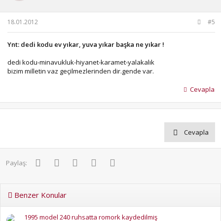
18.01.2012
#5
Ynt: dedi kodu ev yıkar, yuva yıkar başka ne yıkar !
dedi kodu-minavukluk-hiyanet-karamet-yalakalık
bizim milletin vaz geçilmezlerinden dir.gende var.
Cevapla
Cevapla
Facebook
Twitter
Pinterest
WhatsApp
E-posta
Paylaş:
Benzer Konular
1995 model 240 ruhsatta romork kaydedilmiş