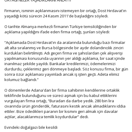
Firmanın, isminin açıklanmasını istemeyen bir ortağı, Dost Hırdavat'ın
yaşadığı kötü sürecin 24 Kasım 2011'de başladığını söyledi.
O tarihte Almanya merkezli firmanın Türkiye temsilciliğinden bir
açıklama yapıldığını ifade eden firma ortağı, şunları söyledi:
“Açıklamada Dost Hırdavat'ın da aralarında bulunduğu bazı firmalar
alt alta sıralanmış ve Bursa bölgesinde bir aydır dolandırıcılık zinciri
kurdukları belirtilmişti. Adı geçen firma ve şahıslardan çek alışverişi
yapılmaması konusunda uyarının yer aldığı açıklama, bir saat içinde
inanılmaz şekilde yayıldı. Bankalar kredilerimizi, ödemelerimizi
durdurdu, çeklerimiz geri dönmeye başladı. Söz konusu firma, bir gün
sonra özür açıklaması yayımladı ancak iş işten geçti. Adeta elimiz
kolumuz bağlandı.”
O dönemlerde Adana'dan bir firma sahibinin kendilerine ortaklık
teklifinde bulunduğunu ve süreci aşmak için bu kabul ettiklerini
vurgulayan firma ortağı, “Buradan da darbe yedik. 280 bin lira
civarında ürün gönderdik, faturasını kestik ancak almadıklarını iddia
ettiler. Bize ödedikleri paranın bir kısmını geri almak için davalar
açtılar, alacaklarımıza temlik koydurdular” dedi.
Evindeki doğalgazı bile kesildi