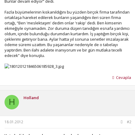
Bunlar devam ediyor” dedi.
Fazla büyümelerinin kıskanıldığını bu yüzden birçok firma tarafından
ortaklaşa hareket edilerek bunların yaşandığını ileri süren firma
ortağı, “Ben 'meslektaşım' dedim onlar 'rakip' dedi. Ben kimsenin
ekmeğiyle oynamadım. Zor duruma düşen tanıdığım esnafa yardımcı
oldum, içinde bulunduğu durumdan kurtardım. İş yaptığım birçok kişi,
çeklerimi getiriyor bana. Aylar hatta yıl sonuna senetler imzalayarak
ödeme süremi uzattım. Bu yaşananlar nedeniyle de o tabelayı
yaptırdım. Ben ilahi adalete inanıyorum ve bir gün mutlaka tecelli
edecek” diye konuştu.
Cevapla
Holland
H
18.01.2012
#2