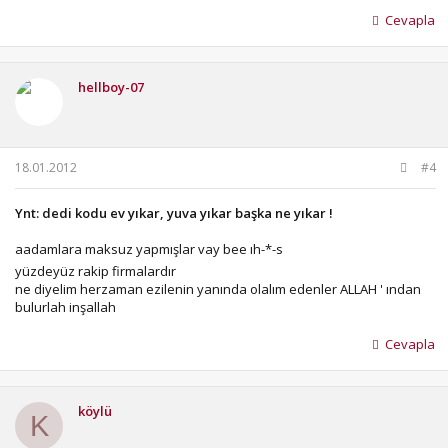
Cevapla
hellboy-07
18.01.2012
#4
Ynt: dedi kodu ev yıkar, yuva yıkar başka ne yıkar !
aadamlara maksuz yapmışlar vay bee ıh-*-s
yüzdeyüz rakip firmalardır
ne diyelim herzaman ezilenin yanında olalım edenler ALLAH ' ından
bulurlah inşallah
Cevapla
köylü
K