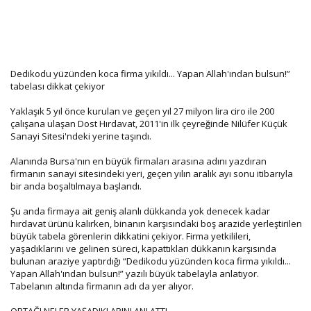
Dedikodu yüzünden koca firma yıkıldı... Yapan Allah'ından bulsun!”
tabelası dikkat çekiyor
Yaklaşık 5 yıl önce kurulan ve geçen yıl 27 milyon lira ciro ile 200
çalışana ulaşan Dost Hırdavat, 2011'in ilk çeyreğinde Nilüfer Küçük
Sanayi Sitesi'ndeki yerine taşındı.
Alanında Bursa'nın en büyük firmaları arasına adını yazdıran
firmanın sanayi sitesindeki yeri, geçen yılın aralık ayı sonu itibarıyla
bir anda boşaltılmaya başlandı.
Şu anda firmaya ait geniş alanlı dükkanda yok denecek kadar
hırdavat ürünü kalırken, binanın karşısındaki boş arazide yerleştirilen
büyük tabela görenlerin dikkatini çekiyor. Firma yetkilileri,
yaşadıklarını ve gelinen süreci, kapattıkları dükkanın karşısında
bulunan araziye yaptırdığı “Dedikodu yüzünden koca firma yıkıldı...
Yapan Allah'ından bulsun!” yazılı büyük tabelayla anlatıyor.
Tabelanın altında firmanın adı da yer alıyor.
ORTAĞI NELER YAŞADIKLARINI ANLATTI