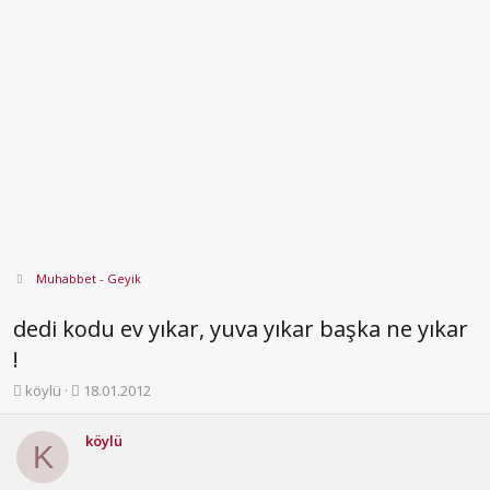
Muhabbet - Geyik
dedi kodu ev yıkar, yuva yıkar başka ne yıkar
!
K
B
köylü
18.01.2012
o
a
n
ş
köylü
b
l
K
u
a
y
n