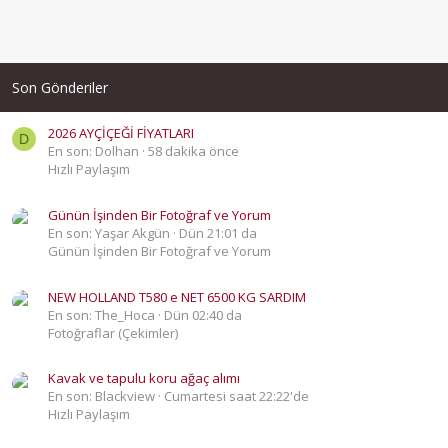
Son Gönderiler
2026 AYÇİÇEĞİ FİYATLARI
D
En son: Dolhan
58 dakika önce
Hızlı Paylaşım
Günün İşinden Bir Fotoğraf ve Yorum
En son: Yaşar Akgün
Dün 21:01 da
Günün İşinden Bir Fotoğraf ve Yorum
NEW HOLLAND T580 e NET 6500 KG SARDIM
En son: The_Hoca
Dün 02:40 da
Fotoğraflar (Çekimler)
Kavak ve tapulu koru ağaç alımı
En son: Blackview
Cumartesi saat 22:22'de
Hızlı Paylaşım