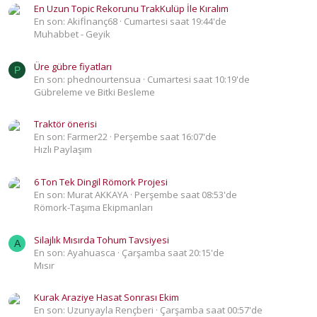
En Uzun Topic Rekorunu TrakKulüp İle Kıralım
En son: Akifİnanç68
Cumartesi saat 19:44'de
Muhabbet - Geyik
Üre gübre fiyatları
P
En son: phednourtensua
Cumartesi saat 10:19'de
Gübreleme ve Bitki Besleme
Traktör önerisi
En son: Farmer22
Perşembe saat 16:07'de
Hızlı Paylaşım
6 Ton Tek Dingil Römork Projesi
En son: Murat AKKAYA
Perşembe saat 08:53'de
Römork-Taşıma Ekipmanları
Silajlık Mısırda Tohum Tavsiyesi
A
En son: Ayahuasca
Çarşamba saat 20:15'de
Mısır
Kurak Araziye Hasat Sonrası Ekim
En son: Uzunyayla Rençberi
Çarşamba saat 00:57'de