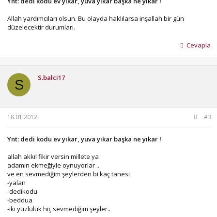
Ynt: dedi kodu ev yıkar, yuva yıkar başka ne yıkar !
Allah yardımcıları olsun. Bu olayda haklılarsa inşallah bir gün
düzelecektir durumları.
Cevapla
S.balci17
S
18.01.2012
#3
Ynt: dedi kodu ev yıkar, yuva yıkar başka ne yıkar !
allah akkıl fikir versin millete ya
adamın ekmeğiyle oynuyorlar ..
ve en sevmediğim şeylerden bi kaç tanesi
-yalan
-dedikodu
-beddua
-iki yüzlülük hiç sevmediğim şeyler..