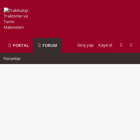
Giriş yap
Kayıt ol
PORTAL
FORUM
Forumlar