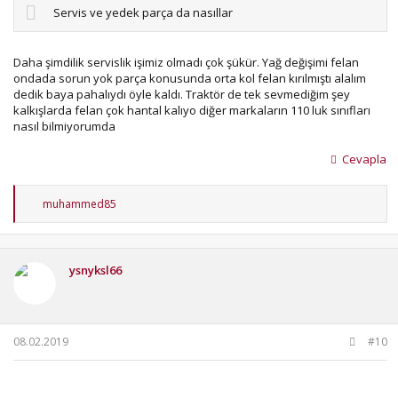
Servis ve yedek parça da nasıllar
Daha şimdilik servislik işimiz olmadı çok şükür. Yağ değişimi felan
ondada sorun yok parça konusunda orta kol felan kırılmıştı alalım
dedik baya pahalıydı öyle kaldı. Traktör de tek sevmediğim şey
kalkışlarda felan çok hantal kalıyo diğer markaların 110 luk sınıfları
nasıl bilmiyorumda
Cevapla
T
muhammed85
e
p
k
i
ysnyksl66
l
e
r
:
08.02.2019
#10