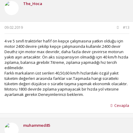
The_Hoca
l
e
r
:
09.02.2019
#13
4 ve 5 sınıfı traktörler hafif ön kepçe çalışmasına yatkın olduğu için
motor 2400 devire çekilip kepçe çalışmasında kullanılır.2400 devir
Deuthz için motor max devridir, daha fazla devir çevirirse motorun
yakıtı aşırı artacaktır. Ön aks süspansiyon olmadığı için 40 km/h hızda
zıplama, balansa girebilir.Titreme, zıplama yapmadığı hız tercih
edilmelidir.
Farklı markaların üst serileri 40,50,60 km/h hızlardaki özgül yakıt
tüketim değerleri arasında farklar var.Taşımada hangi süratteki
tüketim değeri düşükse o süratle taşıma yapmak ekonomik olacaktır.
Motoru 1800 devirde zıplama yapmayacak bir hızda yol vitesine
ayarlamak gerekir.Deneyimlerinizi beklerim.
Cevapla
muhammed85