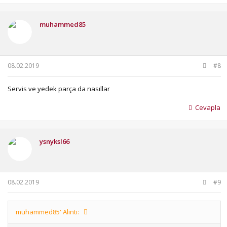
p
k
i
muhammed85
l
e
r
:
08.02.2019
#8
Servis ve yedek parça da nasıllar
Cevapla
ysnyksl66
08.02.2019
#9
muhammed85' Alıntı: