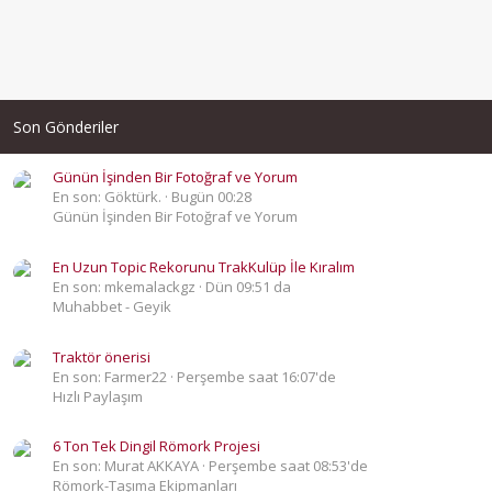
Son Gönderiler
Günün İşinden Bir Fotoğraf ve Yorum
En son: Göktürk.
Bugün 00:28
Günün İşinden Bir Fotoğraf ve Yorum
En Uzun Topic Rekorunu TrakKulüp İle Kıralım
En son: mkemalackgz
Dün 09:51 da
Muhabbet - Geyik
Traktör önerisi
En son: Farmer22
Perşembe saat 16:07'de
Hızlı Paylaşım
6 Ton Tek Dingil Römork Projesi
En son: Murat AKKAYA
Perşembe saat 08:53'de
Römork-Taşıma Ekipmanları