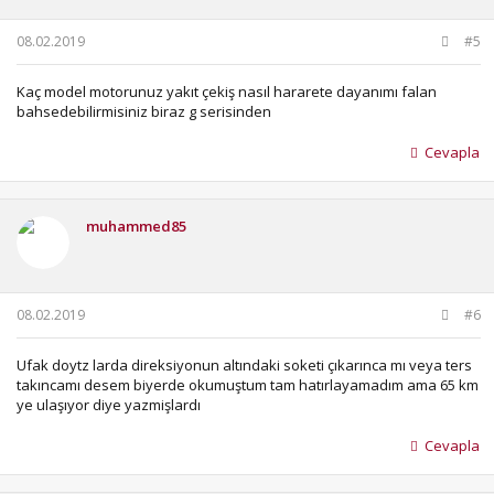
08.02.2019
#5
Kaç model motorunuz yakıt çekiş nasıl hararete dayanımı falan
bahsedebilirmisiniz biraz g serisinden
Cevapla
muhammed85
08.02.2019
#6
Ufak doytz larda direksiyonun altındaki soketi çıkarınca mı veya ters
takıncamı desem biyerde okumuştum tam hatırlayamadım ama 65 km
ye ulaşıyor diye yazmişlardı
Cevapla