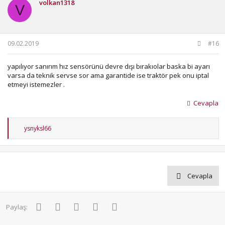
volkan1318
V
09.02.2019
#16
yapılıyor sanırım hız sensörünü devre dışı bırakıolar baska bi ayarı
varsa da teknik servse sor ama garantide ise traktör pek onu iptal
etmeyi istemezler .
Cevapla
T
ysnyksl66
e
p
k
i
l
e
Cevapla
r
:
Facebook
Twitter
Pinterest
WhatsApp
E-posta
Paylaş: