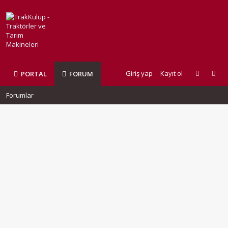
Giriş yap
Kayıt ol
PORTAL
FORUM
Forumlar