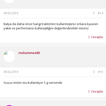
09.02.2019
#14
Balya da daha önce hangi traktörleri kullanmıştınız onlara kıyasen
yakıtı ve performansı kullanışlılığını değerlendirebilir misiniz
Cevapla
muhammed85
09.02.2019
#15
Susuz motor mu kullanılıyor 5 g serisinde
Cevapla