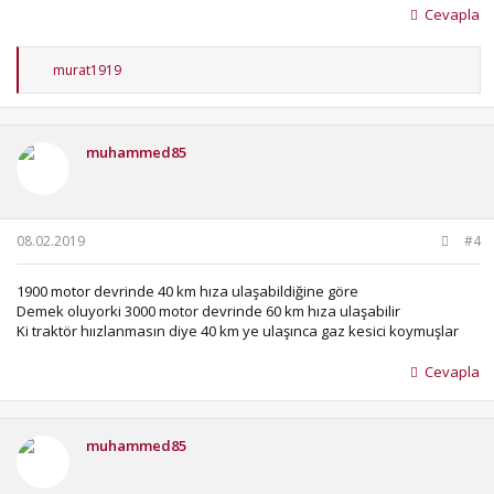
Cevapla
T
murat1919
e
p
k
i
muhammed85
l
e
r
:
08.02.2019
#4
1900 motor devrinde 40 km hıza ulaşabildiğine göre
Demek oluyorki 3000 motor devrinde 60 km hıza ulaşabilir
Ki traktör hıızlanmasın diye 40 km ye ulaşınca gaz kesici koymuşlar
Cevapla
muhammed85