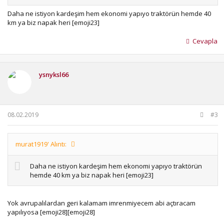
Daha ne istiyon kardeşim hem ekonomi yapıyo traktörün hemde 40
km ya biz napak heri [emoji23]
Cevapla
ysnyksl66
08.02.2019
#3
murat1919' Alıntı:
Daha ne istiyon kardeşim hem ekonomi yapıyo traktörün
hemde 40 km ya biz napak heri [emoji23]
Yok avrupalılardan geri kalamam imrenmiyecem abi açtıracam
yapılıyosa [emoji28][emoji28]