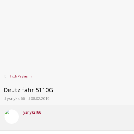
Hızlı Paylaşım
Deutz fahr 5110G
K
B
ysnyksl66
08.02.2019
o
a
n
ş
ysnyksl66
b
l
u
a
y
n
u
g