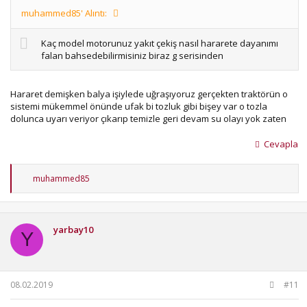
muhammed85' Alıntı:
Kaç model motorunuz yakıt çekiş nasıl hararete dayanımı
falan bahsedebilirmisiniz biraz g serisinden
Hararet demişken balya işiylede uğraşıyoruz gerçekten traktörün o
sistemi mükemmel önünde ufak bi tozluk gibi bişey var o tozla
dolunca uyarı veriyor çıkarıp temizle geri devam su olayı yok zaten
Cevapla
T
muhammed85
e
p
k
i
yarbay10
l
Y
e
r
:
08.02.2019
#11