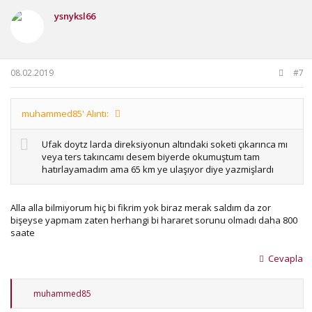
ysnyksl66
08.02.2019
#7
muhammed85' Alıntı:
Ufak doytz larda direksiyonun altındaki soketi çıkarınca mı
veya ters takıncamı desem biyerde okumuştum tam
hatırlayamadım ama 65 km ye ulaşıyor diye yazmişlardı
Alla alla bilmiyorum hiç bi fikrim yok biraz merak saldım da zor
bişeyse yapmam zaten herhangi bi hararet sorunu olmadı daha 800
saate
Cevapla
T
muhammed85
e