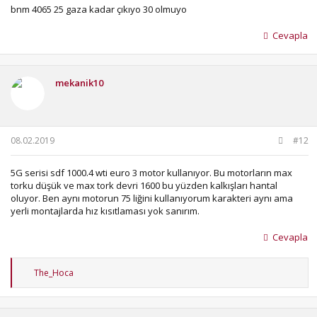
bnm 4065 25 gaza kadar çıkıyo 30 olmuyo
Cevapla
mekanik10
08.02.2019
#12
5G serisi sdf 1000.4 wti euro 3 motor kullanıyor. Bu motorların max
torku düşük ve max tork devri 1600 bu yüzden kalkışları hantal
oluyor. Ben aynı motorun 75 liğini kullanıyorum karakteri aynı ama
yerli montajlarda hız kısıtlaması yok sanırım.
Cevapla
T
The_Hoca
e
p
k
i