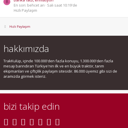
banka faizi, enfilasyon
B
En son: behcet arı
Salı saat 10:19'de
Hızlı Paylaşım
Hızlı Paylaşım
hakkımızda
TrakKulüp, içinde 100.000'den fazla konuyu, 1.300.000'den fazla
mesajı barındıran Türkiye'nin ilk ve en büyük traktör, tarım
ekipmanları ve çiftçilik paylaşım sitesidir. 86.000 üyemiz gibi sizi de
aramızda görmek isteriz.
bizi takip edin