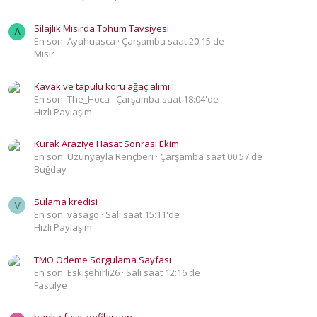
Silajlık Mısırda Tohum Tavsiyesi
A
En son: Ayahuasca
Çarşamba saat 20:15'de
Mısır
Kavak ve tapulu koru ağaç alımı
En son: The_Hoca
Çarşamba saat 18:04'de
Hızlı Paylaşım
Kurak Araziye Hasat Sonrası Ekim
En son: Uzunyayla Rençberi
Çarşamba saat 00:57'de
Buğday
Sulama kredisi
V
En son: vasago
Salı saat 15:11'de
Hızlı Paylaşım
TMO Ödeme Sorgulama Sayfası
En son: Eskişehirli26
Salı saat 12:16'de
Fasulye