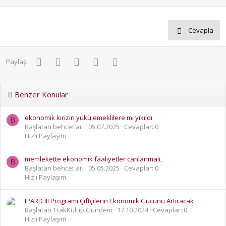
Cevapla
Facebook
Twitter
Pinterest
WhatsApp
E-posta
Paylaş:
Benzer Konular
ekonomik kırizin yükü emeklilere mi yıkıldı
B
Başlatan behcet arı
05.07.2025
Cevaplar: 0
Hızlı Paylaşım
memlekette ekonomik faaliyetler canlanmalı,
B
Başlatan behcet arı
05.05.2025
Cevaplar: 0
Hızlı Paylaşım
IPARD III Programı Çiftçilerin Ekonomik Gücünü Artıracak
Başlatan TrakKulüp Gündem
17.10.2024
Cevaplar: 0
Hızlı Paylaşım