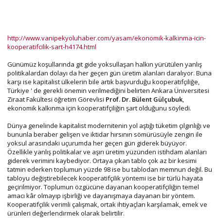
http://www.vanipekyoluhaber.com/yasam/ekonomik-kalkinma-icin-
kooperatifcilik-sart-h4174.html
Günümüz koşullarında git gide yoksullaşan halkın yürütülen yanlış
politikalardan dolayı da her geçen gün üretim alanları daralıyor. Buna
karşı ise kapitalist ülkelerin bile artık başvurduğu kooperatifçiliğe,
Türkiye ' de gerekli önemin verilmediğini belirten Ankara Üniversitesi
Ziraat Fakültesi öğretim Görevlisi
Prof. Dr. Bülent Gülçubuk
,
ekonomik kalkınma için kooperatifçiliğin şart olduğunu söyledi.
Dünya genelinde kapitalist modernitenin yol aştığı tüketim çılgınlığı ve
bununla beraber gelişen ve iktidar hırsının sömürüsüyle zengin ile
yoksul arasındaki uçurumda her geçen gün giderek büyüyor.
Özellikle yanlış politikalar ve aşırı üretim yüzünden istihdam alanları
giderek verimini kaybediyor. Ortaya çıkan tablo çok az bir kesimi
tatmin ederken toplumun yüzde 98 ise bu tablodan memnun değil. Bu
tabloyu değiştirebilecek kooperatifçilik yöntemi ise bir türlü hayata
geçirilmiyor. Toplumun özgücüne dayanan kooperatifçiliğin temel
amacı kâr olmayıp işbirliği ve dayanışmaya dayanan bir yöntem.
Kooperatifçilik verimli çalışmak, ortak ihtiyaçları karşılamak, emek ve
ürünleri değerlendirmek olarak belirtilir.