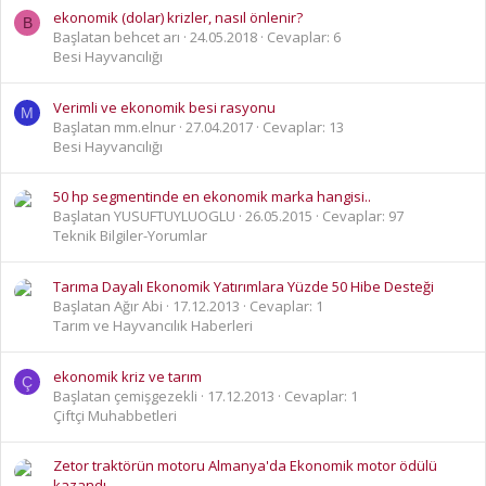
ekonomik (dolar) krizler, nasıl önlenir?
B
Başlatan behcet arı
24.05.2018
Cevaplar: 6
Besi Hayvancılığı
Verimli ve ekonomik besi rasyonu
M
Başlatan mm.elnur
27.04.2017
Cevaplar: 13
Besi Hayvancılığı
50 hp segmentinde en ekonomik marka hangisi..
Başlatan YUSUFTUYLUOGLU
26.05.2015
Cevaplar: 97
Teknik Bilgiler-Yorumlar
Tarıma Dayalı Ekonomik Yatırımlara Yüzde 50 Hibe Desteği
Başlatan Ağır Abi
17.12.2013
Cevaplar: 1
Tarım ve Hayvancılık Haberleri
ekonomik kriz ve tarım
Ç
Başlatan çemişgezekli
17.12.2013
Cevaplar: 1
Çiftçi Muhabbetleri
Zetor traktörün motoru Almanya'da Ekonomik motor ödülü
kazandı.