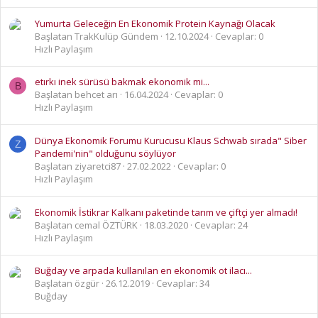
Yumurta Geleceğin En Ekonomik Protein Kaynağı Olacak
Başlatan TrakKulüp Gündem
12.10.2024
Cevaplar: 0
Hızlı Paylaşım
etırkı inek sürüsü bakmak ekonomik mi...
B
Başlatan behcet arı
16.04.2024
Cevaplar: 0
Hızlı Paylaşım
Dünya Ekonomik Forumu Kurucusu Klaus Schwab sırada" Siber
Z
Pandemi'nin" olduğunu söylüyor
Başlatan ziyaretci87
27.02.2022
Cevaplar: 0
Hızlı Paylaşım
Ekonomik İstikrar Kalkanı paketinde tarım ve çiftçi yer almadı!
Başlatan cemal ÖZTÜRK
18.03.2020
Cevaplar: 24
Hızlı Paylaşım
Buğday ve arpada kullanılan en ekonomik ot ilacı...
Başlatan özgür
26.12.2019
Cevaplar: 34
Buğday