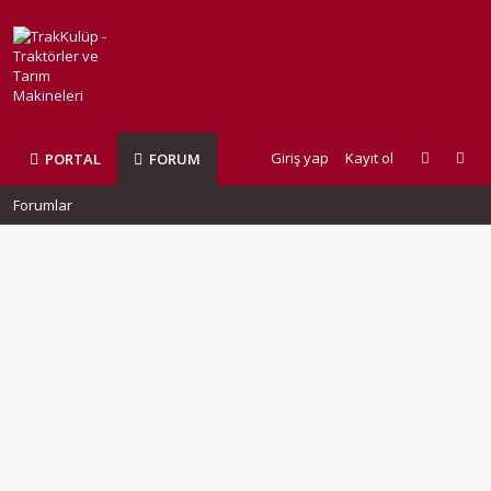
Giriş yap
Kayıt ol
PORTAL
FORUM
Forumlar