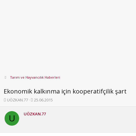
Tarım ve Hayvancılık Haberleri
Ekonomik kalkınma için kooperatifçilik şart
K
B
UÖZKAN.77
25.06.2015
o
a
n
ş
UÖZKAN.77
b
l
U
u
a
y
n
u
g