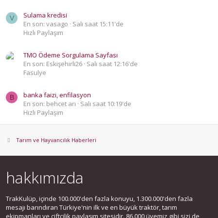
Sulama kredisi
V
En son: vasago
Salı saat 15:11'de
Hızlı Paylaşım
TMO Ödeme Sorgulama Sayfası
En son: Eskişehirli26
Salı saat 12:16'de
Fasulye
banka faizi, enfilasyon
B
En son: behcet arı
Salı saat 10:19'de
Hızlı Paylaşım
Tarım ve Hayvancılık Haberleri
hakkımızda
TrakKulüp, içinde 100.000'den fazla konuyu, 1.300.000'den fazla
mesajı barındıran Türkiye'nin ilk ve en büyük traktör, tarım
ekipmanları ve çiftçilik paylaşım sitesidir. 86.000 üyemiz gibi sizi de