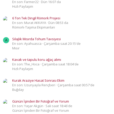
En son: Farmer22
Dün 16:07 da
Hızlı Paylaşım
6 Ton Tek Dingil Römork Projesi
En son: Murat AKKAYA
Dün 08:53 da
Römork-Taşıma Ekipmanları
Silajlık Mısırda Tohum Tavsiyesi
A
En son: Ayahuasca
Çarşamba saat 20:15'de
Mısır
Kavak ve tapulu koru ağaç alımı
En son: The_Hoca
Çarşamba saat 18:04'de
Hızlı Paylaşım
Kurak Araziye Hasat Sonrası Ekim
En son: Uzunyayla Rençberi
Çarşamba saat 00:57'de
Buğday
Günün İşinden Bir Fotoğraf ve Yorum
En son: Yaşar Akgün
Salı saat 18:46'de
Günün İşinden Bir Fotoğraf ve Yorum