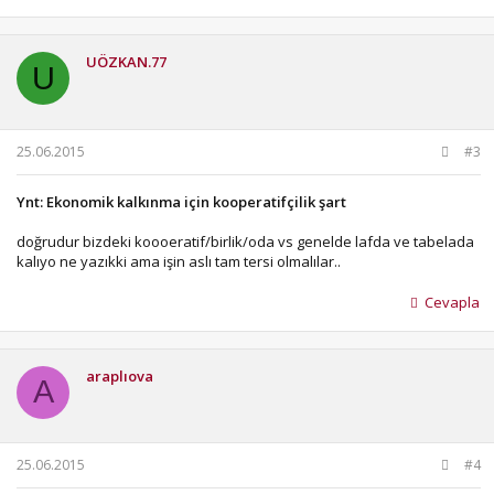
UÖZKAN.77
U
25.06.2015
#3
Ynt: Ekonomik kalkınma için kooperatifçilik şart
doğrudur bizdeki koooeratif/birlik/oda vs genelde lafda ve tabelada
kalıyo ne yazıkki ama işin aslı tam tersi olmalılar..
Cevapla
araplıova
A
25.06.2015
#4