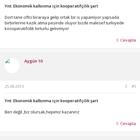
Ynt: Ekonomik kalkınma için kooperatifçilik şart
Dort tane ciftci biraraya gelip ortak bir is yapamiyor yapsada
birbirlerine kazik atma pesinde oluyor bizde malesef turkiyede
koooperatifcilik birturlu gelismiyor
Cevapla
Aygün 10
25.06.2015
#5
Ynt: Ekonomik kalkınma için kooperatifçilik şart
Ben değil ,biz olursak,hepimiz kazaniriz
Cevapla