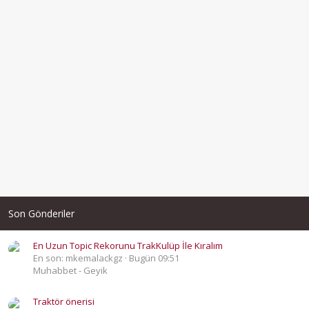
Son Gönderiler
En Uzun Topic Rekorunu TrakKulüp İle Kıralım
En son: mkemalackgz
Bugün 09:51
Muhabbet - Geyik
Traktör önerisi