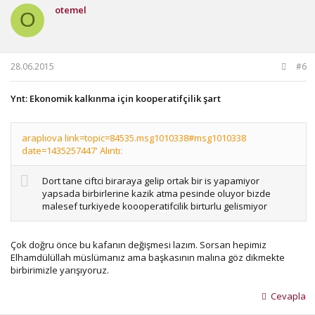
otemel
O
28.06.2015
#6
Ynt: Ekonomik kalkınma için kooperatifçilik şart
araplıova link=topic=84535.msg1010338#msg1010338
date=1435257447' Alıntı:
Dort tane ciftci biraraya gelip ortak bir is yapamiyor
yapsada birbirlerine kazik atma pesinde oluyor bizde
malesef turkiyede koooperatifcilik birturlu gelismiyor
Çok doğru önce bu kafanın değişmesi lazım. Sorsan hepimiz
Elhamdülüllah müslümanız ama başkasının malına göz dikmekte
birbirimizle yarışıyoruz.
Cevapla