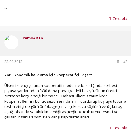
...
Cevapla
cemilAltan
25.06.2015
#2
Ynt: Ekonomik kalkınma için kooperatifçilik şart
Ülkemizde uygulanan kooperatif modeline bakıldığında serbest
piyasa şartlarından %30 daha pahalı,vadeli faiz yükünun üretici
sırtından karşılandığı bir model...Dahasi ülkemiz tarım kredi
kooperatiflerinin bolluk sezonlarında alımı durdurup köylüyü tüccara
teslim ettigi de görülür.(bkz.geçen yıl çukurova köylüsü ve üç kuruş
aşağı olsunda satabilelim dediği ayçiçeği...)küçük uretici,esnaf ve
çalışan insanları sömüren vahşi kapitalizm aracı...
Cevapla