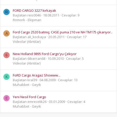
FORD CARGO 3227 kırkayak
R
Başlatan reis0046
18.08.2011
Cevaplar: 9
Römork - Ekipman
Ford Cargo 2520 batmış; CASE puma 210 ve NH TM175 çıkarıyor..
A
Başlatan ali_kockaya
20.05.2011
Cevaplar: 17
Videolar (Alıntılar)
New Holland 9895 Ford Cargo'yu Çekiyor
6
Başlatan 68cerran68
10.09.2010
Cevaplar: 5
Videolar (Alıntılar)
FoRD Cargo Aragaz Showww...
K
Başlatan kral39
04.08.2009
Cevaplar: 13
Muhabbet - Geyik
Yeni Nesil Ford Cargo
E
Başlatan emrecelik26
03.01.2009
Cevaplar: 4
Muhabbet - Geyik