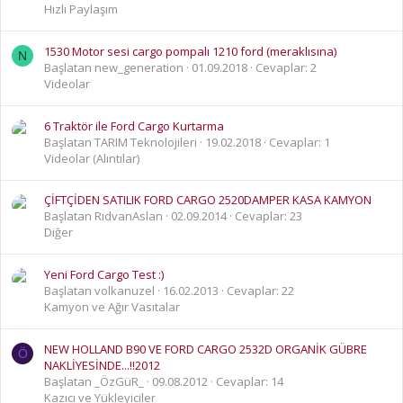
Hızlı Paylaşım
1530 Motor sesi cargo pompalı 1210 ford (meraklısına)
N
Başlatan new_generation
01.09.2018
Cevaplar: 2
Videolar
6 Traktör ile Ford Cargo Kurtarma
Başlatan TARIM Teknolojileri
19.02.2018
Cevaplar: 1
Videolar (Alıntılar)
ÇİFTÇİDEN SATILIK FORD CARGO 2520DAMPER KASA KAMYON
Başlatan RıdvanAslan
02.09.2014
Cevaplar: 23
Diğer
Yeni Ford Cargo Test :)
Başlatan volkanuzel
16.02.2013
Cevaplar: 22
Kamyon ve Ağır Vasıtalar
NEW HOLLAND B90 VE FORD CARGO 2532D ORGANİK GÜBRE
Ö
NAKLİYESİNDE...!!2012
Başlatan _ÖzGüR_
09.08.2012
Cevaplar: 14
Kazıcı ve Yükleyiciler