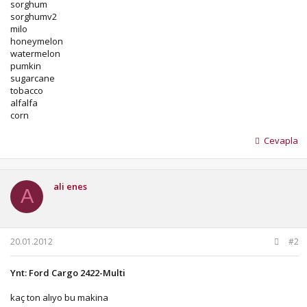
sorghum
sorghumv2
milo
honeymelon
watermelon
pumkin
sugarcane
tobacco
alfalfa
corn
Cevapla
ali enes
A
20.01.2012
#2
Ynt: Ford Cargo 2422-Multi
kaç ton alıyo bu makina