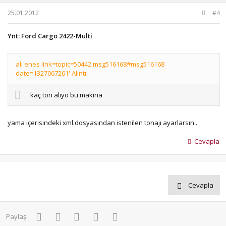
25.01.2012
#4
Ynt: Ford Cargo 2422-Multi
ali enes link=topic=50442.msg516168#msg516168
date=1327067261' Alıntı:
kaç ton alıyo bu makina
yama içerisindeki xml.dosyasından istenilen tonajı ayarlarsın..
Cevapla
Cevapla
Facebook
Twitter
Pinterest
WhatsApp
E-posta
Paylaş: