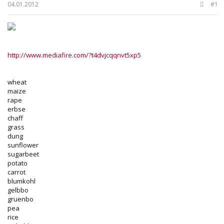
b
ı
04.01.2012
#1
a
ç
ş
t
l
a
a
r
t
i
http://www.mediafire.com/?t4dvjcqqnvt5xp5
a
h
n
i
wheat
maize
rape
erbse
chaff
grass
dung
sunflower
sugarbeet
potato
carrot
blumkohl
gelbbo
gruenbo
pea
rice