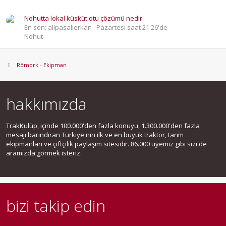
Nohutta lokal küsküt otu çözümü nedir
En son: alipasalierkan
Pazartesi saat 21:26'de
Nohut
Römork - Ekipman
hakkımızda
TrakKulüp, içinde 100.000'den fazla konuyu, 1.300.000'den fazla
mesajı barındıran Türkiye'nin ilk ve en büyük traktör, tarım
ekipmanları ve çiftçilik paylaşım sitesidir. 86.000 üyemiz gibi sizi de
aramızda görmek isteriz.
bizi takip edin