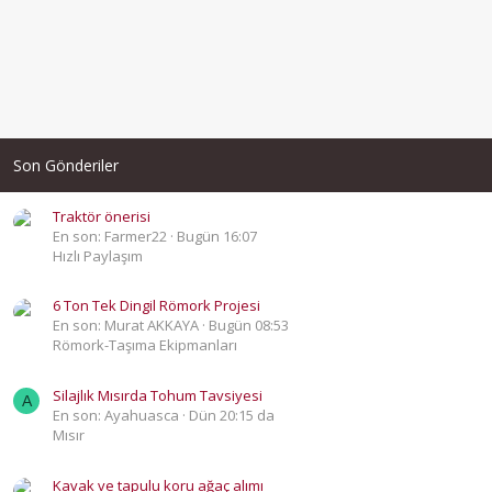
Son Gönderiler
Traktör önerisi
En son: Farmer22
Bugün 16:07
Hızlı Paylaşım
6 Ton Tek Dingil Römork Projesi
En son: Murat AKKAYA
Bugün 08:53
Römork-Taşıma Ekipmanları
Silajlık Mısırda Tohum Tavsiyesi
A
En son: Ayahuasca
Dün 20:15 da
Mısır
Kavak ve tapulu koru ağaç alımı