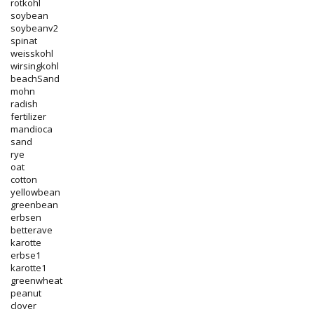
rotkohl
soybean
soybeanv2
spinat
weisskohl
wirsingkohl
beachSand
mohn
radish
fertilizer
mandioca
sand
rye
oat
cotton
yellowbean
greenbean
erbsen
betterave
karotte
erbse1
karotte1
greenwheat
peanut
clover