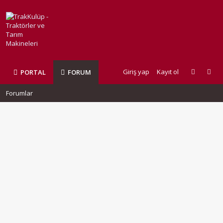
Giriş yap
Kayıt ol
PORTAL
FORUM
Forumlar