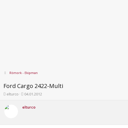
Römork - Ekipman
Ford Cargo 2422-Multi
K
B
elturco
04.01.2012
o
a
n
ş
elturco
b
l
u
a
y
n
u
g