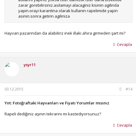
zarar gorebilirsiniz.asilamayi alacaginiz kisinin agilinda
yapin.orayi karantina olarak kullanin rapelimide yapin
asinin.sonra getirin agiliniza
Hayvan pazarından da alabiliriz inek illaki ahıra girmeden şart mı?
Cevapla
ysyr11
03.12.2015
#14
Ynt: Fotoğraftaki Hayvanları ve Fiyatı Yorumlar mısınız
Rapeli dediğiniz aşının tekrarını mı kastediyorsunuz?
Cevapla