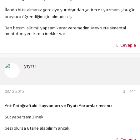
İlanda bi tır almanız gerekiyo yurtdışından getirecez yazmamış bugün
arayınca öğrendiğim için olmadı o iş
Ben besimi süt mü yapsam karar veremedim. Mevcutta simental
montofon yerli kırma inekler var
Cevapla
ysyr11
03.12.2015
#11
Ynt: Fotoğraftaki Hayvanları ve Fiyatı Yorumlar mısınız
Süt yaparsam 3 inek
besi olursa 6 tane alabilirim ancak.
Cevapla