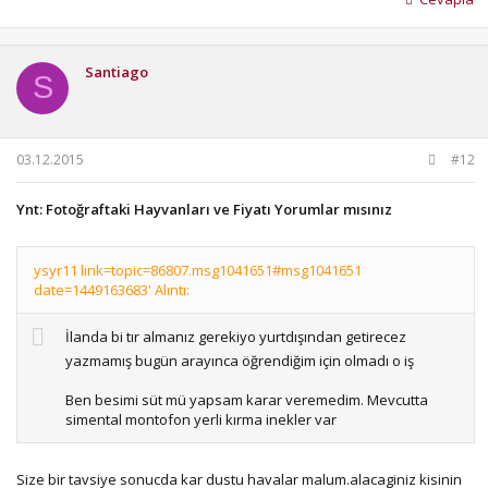
Santiago
S
03.12.2015
#12
Ynt: Fotoğraftaki Hayvanları ve Fiyatı Yorumlar mısınız
ysyr11 link=topic=86807.msg1041651#msg1041651
date=1449163683' Alıntı:
İlanda bi tır almanız gerekiyo yurtdışından getirecez
yazmamış bugün arayınca öğrendiğim için olmadı o iş
Ben besimi süt mü yapsam karar veremedim. Mevcutta
simental montofon yerli kırma inekler var
Size bir tavsiye sonucda kar dustu havalar malum.alacaginiz kisinin