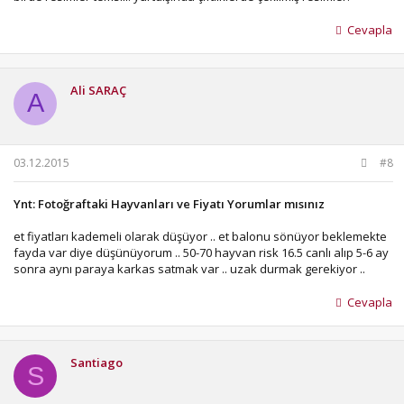
Cevapla
Ali SARAÇ
A
03.12.2015
#8
Ynt: Fotoğraftaki Hayvanları ve Fiyatı Yorumlar mısınız
et fiyatları kademeli olarak düşüyor .. et balonu sönüyor beklemekte
fayda var diye düşünüyorum .. 50-70 hayvan risk 16.5 canlı alıp 5-6 ay
sonra aynı paraya karkas satmak var .. uzak durmak gerekiyor ..
Cevapla
Santiago
S