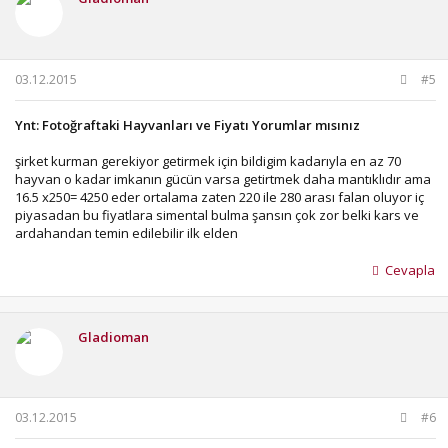
03.12.2015
#5
Ynt: Fotoğraftaki Hayvanları ve Fiyatı Yorumlar mısınız
şirket kurman gerekiyor getirmek için bildigim kadarıyla en az 70
hayvan o kadar imkanın gücün varsa getirtmek daha mantıklıdır ama
16.5 x250= 4250 eder ortalama zaten 220 ile 280 arası falan oluyor iç
piyasadan bu fiyatlara simental bulma şansın çok zor belki kars ve
ardahandan temin edilebilir ilk elden
Cevapla
Gladioman
03.12.2015
#6