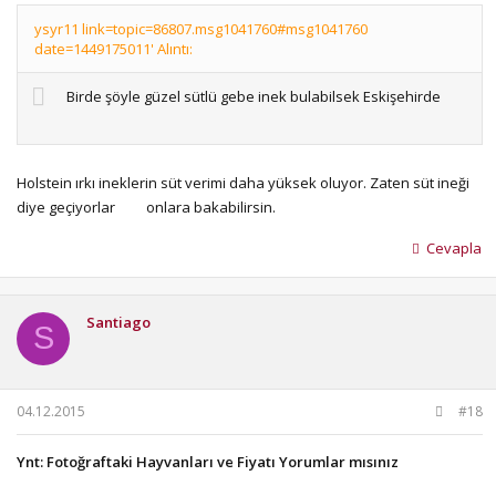
ysyr11 link=topic=86807.msg1041760#msg1041760
date=1449175011' Alıntı:
Birde şöyle güzel sütlü gebe inek bulabilsek Eskişehirde
Holstein ırkı ineklerin süt verimi daha yüksek oluyor. Zaten süt ineği
diye geçiyorlar
onlara bakabilirsin.
Cevapla
Santiago
S
04.12.2015
#18
Ynt: Fotoğraftaki Hayvanları ve Fiyatı Yorumlar mısınız