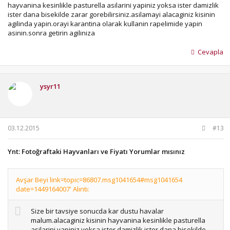
hayvanina kesinlikle pasturella asilarini yapiniz yoksa ister damizlik
ister dana bisekilde zarar gorebilirsiniz.asilamayi alacaginiz kisinin
agilinda yapin.orayi karantina olarak kullanin rapelimide yapin
asinin.sonra getirin agiliniza
Cevapla
ysyr11
03.12.2015
#13
Ynt: Fotoğraftaki Hayvanları ve Fiyatı Yorumlar mısınız
Avşar Beyi link=topic=86807.msg1041654#msg1041654
date=1449164007' Alıntı:
Size bir tavsiye sonucda kar dustu havalar
malum.alacaginiz kisinin hayvanina kesinlikle pasturella
asilarini yapiniz yoksa ister damizlik ister dana bisekilde