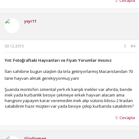
Cevapla
ysyr11
03.12.2015
#4
Ynt: Fotoğraftaki Hayvanları ve Fiyatı Yorumlar mısınız
İlan sahibine bugün ulaştım da tırla getiriyorlarmış Macaristandan 70
tane hayvan almak gerekiyyormuş yani
Şuanda montofon simental yerli ırk karışık inekler var ahırda, bende
inek yada kurbanlık besiye çekmeye erkek hayvan alacam ama
hangisini yapayım karar veremedim inek alıp sütünü kilosu 2 liradan
satabilirim hazır müşteri var yada besiye çekip kurbanda satabilirim?
Cevapla
Gladioman