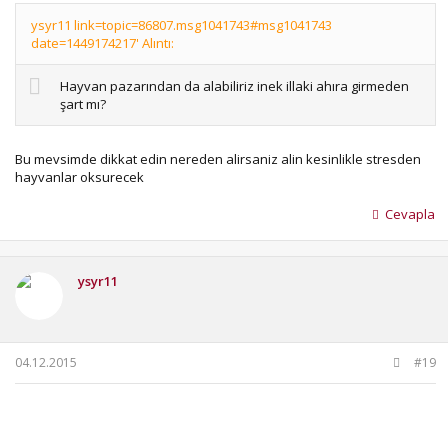
ysyr11 link=topic=86807.msg1041743#msg1041743
date=1449174217' Alıntı:
Hayvan pazarından da alabiliriz inek illaki ahıra girmeden
şart mı?
Bu mevsimde dikkat edin nereden alirsaniz alin kesinlikle stresden
hayvanlar oksurecek
Cevapla
ysyr11
04.12.2015
#19