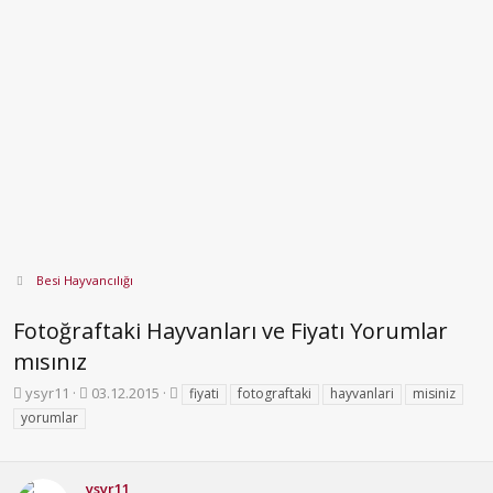
Besi Hayvancılığı
Fotoğraftaki Hayvanları ve Fiyatı Yorumlar
mısınız
K
B
E
ysyr11
03.12.2015
fiyati
fotograftaki
hayvanlari
misiniz
o
a
t
yorumlar
n
ş
i
b
l
k
u
a
e
ysyr11
y
n
t