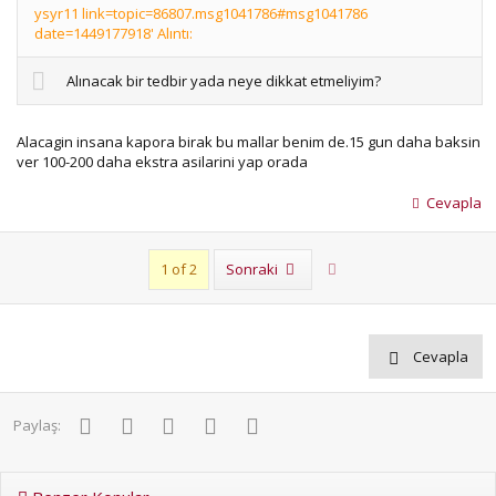
ysyr11 link=topic=86807.msg1041786#msg1041786
date=1449177918' Alıntı:
Alınacak bir tedbir yada neye dikkat etmeliyim?
Alacagin insana kapora birak bu mallar benim de.15 gun daha baksin
ver 100-200 daha ekstra asilarini yap orada
Cevapla
Son
1 of 2
Sonraki
Cevapla
Facebook
Twitter
Pinterest
WhatsApp
E-posta
Paylaş: