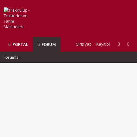
Giriş yap
Kayıt ol
PORTAL
FORUM
Forumlar