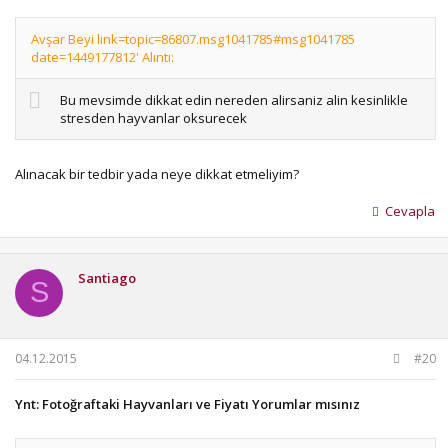
Avşar Beyi link=topic=86807.msg1041785#msg1041785
date=1449177812' Alıntı:
Bu mevsimde dikkat edin nereden alirsaniz alin kesinlikle
stresden hayvanlar oksurecek
Alınacak bir tedbir yada neye dikkat etmeliyim?
Cevapla
Santiago
S
04.12.2015
#20
Ynt: Fotoğraftaki Hayvanları ve Fiyatı Yorumlar mısınız