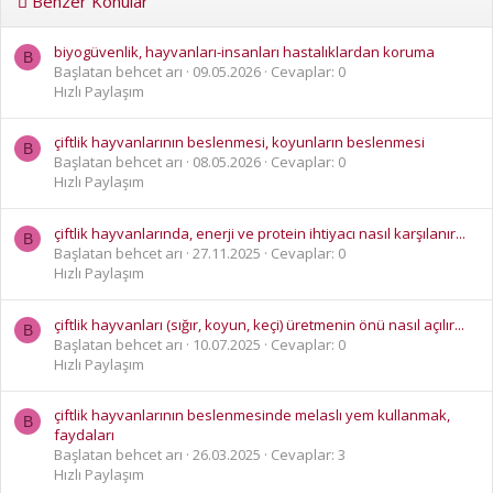
Benzer Konular
biyogüvenlik, hayvanları-insanları hastalıklardan koruma
B
Başlatan behcet arı
09.05.2026
Cevaplar: 0
Hızlı Paylaşım
çiftlik hayvanlarının beslenmesi, koyunların beslenmesi
B
Başlatan behcet arı
08.05.2026
Cevaplar: 0
Hızlı Paylaşım
çiftlik hayvanlarında, enerji ve protein ihtiyacı nasıl karşılanır...
B
Başlatan behcet arı
27.11.2025
Cevaplar: 0
Hızlı Paylaşım
çiftlik hayvanları (sığır, koyun, keçi) üretmenin önü nasıl açılır...
B
Başlatan behcet arı
10.07.2025
Cevaplar: 0
Hızlı Paylaşım
çiftlik hayvanlarının beslenmesinde melaslı yem kullanmak,
B
faydaları
Başlatan behcet arı
26.03.2025
Cevaplar: 3
Hızlı Paylaşım