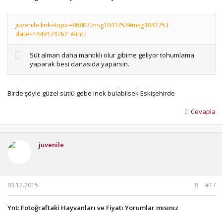
juvenile link=topic=86807.msg1041753#msg1041753
date=1449174767' Alıntı:
Süt alman daha mantıklı olur gibime geliyor tohumlama
yaparak besi danasıda yaparsın.
Birde şöyle güzel sütlü gebe inek bulabilsek Eskişehirde
Cevapla
juvenile
03.12.2015
#17
Ynt: Fotoğraftaki Hayvanları ve Fiyatı Yorumlar mısınız