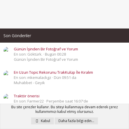
Son Gönderiler
Günün İşinden Bir Fotoğraf ve Yorum
En son: Göktürk.
Bugün 00:28
Günün İşinden Bir Fotoğraf ve Yorum
En Uzun Topic Rekorunu TrakKulüp İle Kıralım
En son: mkemalackgz
Dün 09:51 da
Muhabbet - Geyik
Traktör önerisi
En son: Farmer22
Perşembe saat 16:07'de
Hızlı Paylaşım
Bu site çerezler kullanır. Bu siteyi kullanmaya devam ederek çerez
kullanımımızı kabul etmiş olursunuz.
6 Ton Tek Dingil Römork Projesi
Kabul
Daha fazla bilgi edin…
En son: Murat AKKAYA
Perşembe saat 08:53'de