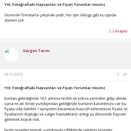
Ynt: Fotoğraftaki Hayvanları ve Fiyatı Yorumlar mısınız
Güvenilir firmalarla çalışmak iyidir, her işte oldugu gibi bu iştede
dümen çok
Cevapla
Gürgen Tarım
03.12.2015
#7
Ynt: Fotoğraftaki Hayvanları ve Fiyatı Yorumlar mısınız
bunları getirdiğinde 16.5 adrese teslim mi yoksa yerinden gidip almak
sana mı ait. birde yurtdışından geldiğinde bunların karantinası var bu
fiyata oda dahilmi ? ayriyeten karantina masrafı eklenmesin fiyata. et
fiyatlarının düştüğü ve salgın hastalıkların arttıgı şu dönemde hayvan
getirmek büyük risk.
birde resimler temsili. yurtdışında çiftliklerde çekilmiş resimler.