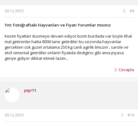
03.12.2015
#9
Ynt: Fotoğraftaki Hayvanları ve Fiyatı Yorumlar mısınız
Kesim fiyatlari dusmeye devam ediyor.bizim burdada var boyle ithal
mal getirenler.hatta 8000 tane getirdiler bu sezonda.hayvanlar
gercekten cok guzel ortalama 250 kg canli agirlik limuzin , sarole ve
etcil simental getirdiler.onlarin fiyatida dediginiz gibi ama piyasa
geriye gidiyor dikkat etmek lazim...
Cevapla
ysyr11
03.12.2015
#10