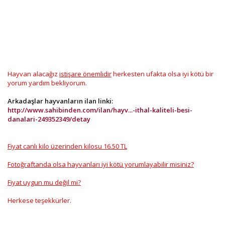
Hayvan alacağız
istişare önemlidir
herkesten ufakta olsa iyi kötü bir
yorum yardım bekliyorum.
Arkadaşlar hayvanların ilan linki:
http://www.sahibinden.com/ilan/hayv...-ithal-kaliteli-besi-
danalari-249352349/detay
Fiyat canlı kilo üzerinden kilosu 16.50 TL
Fotoğraftanda olsa hayvanları iyi kötü yorumlayabilir misiniz?
Fiyat uygun mu değil mi?
Herkese teşekkürler.