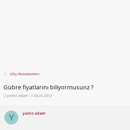
Çiftçi Muhabbetleri
Gübre fiyatlarını biliyormusunz ?
K
B
yanlız adam
04.01.2012
o
a
n
ş
b
l
yanlız adam
Y
u
a
y
n
u
g