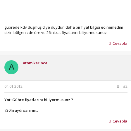
gübrede kdv düşmüş diye duydun daha bir fiyat bilgisi edinemedim
sizin bölgenizde üre ve 26 nitrat fiyatlarını biliyormusunuz
Cevapla
atom karınca
A
04.01.2012
#2
Ynt: Gübre fiyatlarını biliyormusunz ?
730 liraydı sanırım..
Cevapla