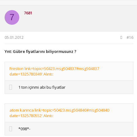
7681
7
05.01.2012
#16
Ynt: Gübre fiyatlarını biliyormusunz ?
Freston link=topic=50423.msg504837#msg504837
date=1325780349' Alıntı:
1 ton içinmi abi bu fiyatlar
atom karınca link=topic=50423.msg504840#msg504840
date=1325780552' Alıntı:
*098*-