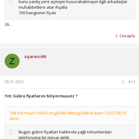
kunu yanlış yere açmışım kusurabakmayın ilgili arkadaşlar
muhabbetlere atar ihşalla
730 hangisinin fiyatı
26...
Cevapla
ziyaretci69
Z
05.01.2012
#13
Ynt: Gübre fiyatlarını biliyormusunz ?
768 link=topic=50423.msg504814#msg504814 date=1325778375'
Alıntı:
Bugün gübre fiyatları hakkında yağlı tohumlardan
telefonuma bir mesaj geldi.