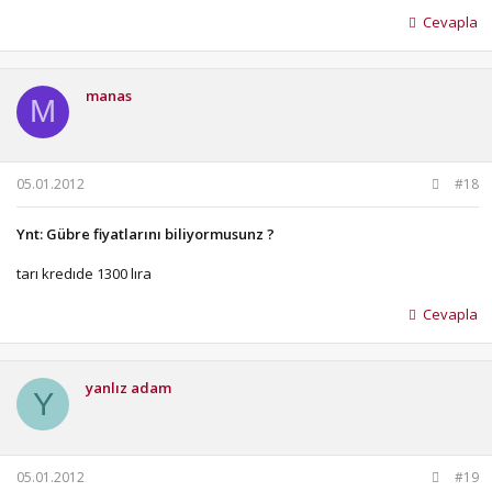
Cevapla
manas
M
05.01.2012
#18
Ynt: Gübre fiyatlarını biliyormusunz ?
tarı kredıde 1300 lıra
Cevapla
yanlız adam
Y
05.01.2012
#19