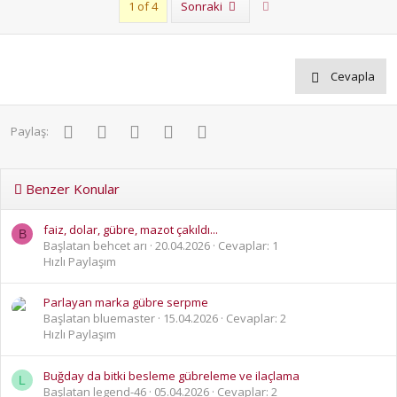
Son
1 of 4
Sonraki
Cevapla
Facebook
Twitter
Pinterest
WhatsApp
E-posta
Paylaş:
Benzer Konular
faiz, dolar, gübre, mazot çakıldı...
B
Başlatan behcet arı
20.04.2026
Cevaplar: 1
Hızlı Paylaşım
Parlayan marka gübre serpme
Başlatan bluemaster
15.04.2026
Cevaplar: 2
Hızlı Paylaşım
Buğday da bitki besleme gübreleme ve ilaçlama
L
Başlatan legend-46
05.04.2026
Cevaplar: 2