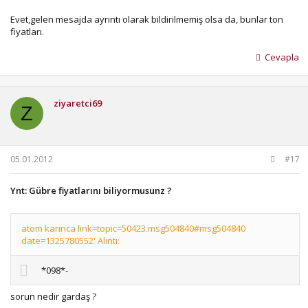
Evet,gelen mesajda ayrıntı olarak bildirilmemiş olsa da, bunlar ton
fiyatları.
Cevapla
ziyaretci69
Z
05.01.2012
#17
Ynt: Gübre fiyatlarını biliyormusunz ?
atom karınca link=topic=50423.msg504840#msg504840
date=1325780552' Alıntı:
*098*-
sorun nedir gardaş ?