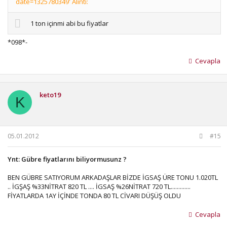
date=1325780349' Alıntı:
1 ton içinmi abi bu fiyatlar
*098*-
Cevapla
keto19
K
05.01.2012
#15
Ynt: Gübre fiyatlarını biliyormusunz ?
BEN GÜBRE SATIYORUM ARKADAŞLAR BİZDE İGSAŞ ÜRE TONU 1.020TL
.. İGŞAŞ %33NİTRAT 820 TL .... İGSAŞ %26NİTRAT 720 TL.............
FİYATLARDA 1AY İÇİNDE TONDA 80 TL CİVARI DÜŞÜŞ OLDU
Cevapla