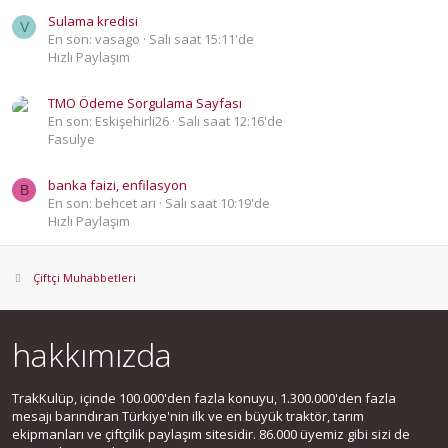
Sulama kredisi
V
En son: vasago
Salı saat 15:11'de
Hızlı Paylaşım
TMO Ödeme Sorgulama Sayfası
En son: Eskişehirli26
Salı saat 12:16'de
Fasulye
banka faizi, enfilasyon
B
En son: behcet arı
Salı saat 10:19'de
Hızlı Paylaşım
Çiftçi Muhabbetleri
hakkımızda
TrakKulüp, içinde 100.000'den fazla konuyu, 1.300.000'den fazla
mesajı barındıran Türkiye'nin ilk ve en büyük traktör, tarım
ekipmanları ve çiftçilik paylaşım sitesidir. 86.000 üyemiz gibi sizi de