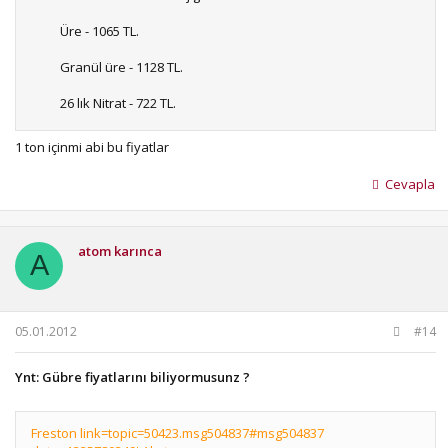
Üre - 1065 TL.
Granül üre - 1128 TL.
26 lık Nitrat - 722 TL.
33 lük Nitrat - 826 TL. peşin satış fiyatları olarak belirtilmişti.
1 ton içinmi abi bu fiyatlar
Cevapla
atom karınca
A
05.01.2012
#14
Ynt: Gübre fiyatlarını biliyormusunz ?
Freston link=topic=50423.msg504837#msg504837