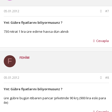
05.01.2012
#7
Ynt: Gübre fiyatlarını biliyormusunz ?
730 nitrat 1 lira üre edirne havsa dün alındı
Cevapla
FEHİM
F
05.01.2012
#8
Ynt: Gübre fiyatlarını biliyormusunz ?
üre gübre bugün itibaren pancar şirketinde 90 krş (900 lira eski para
ile)
Cevapla