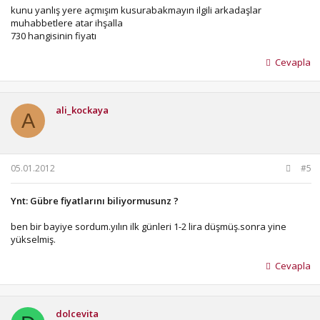
kunu yanlış yere açmışım kusurabakmayın ilgili arkadaşlar
muhabbetlere atar ihşalla
730 hangisinin fiyatı
Cevapla
ali_kockaya
A
05.01.2012
#5
Ynt: Gübre fiyatlarını biliyormusunz ?
ben bir bayiye sordum.yılın ilk günleri 1-2 lira düşmüş.sonra yine
yükselmiş.
Cevapla
dolcevita