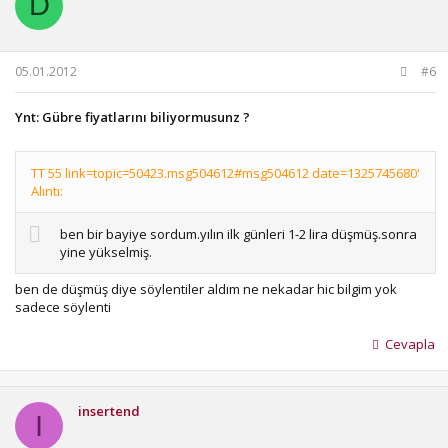
D
05.01.2012
#6
Ynt: Gübre fiyatlarını biliyormusunz ?
TT 55 link=topic=50423.msg504612#msg504612 date=1325745680'
Alıntı:
ben bir bayiye sordum.yılın ilk günleri 1-2 lira düşmüş.sonra
yine yükselmiş.
ben de düşmüş diye söylentiler aldım ne nekadar hic bilgim yok
sadece söylenti
Cevapla
insertend
I