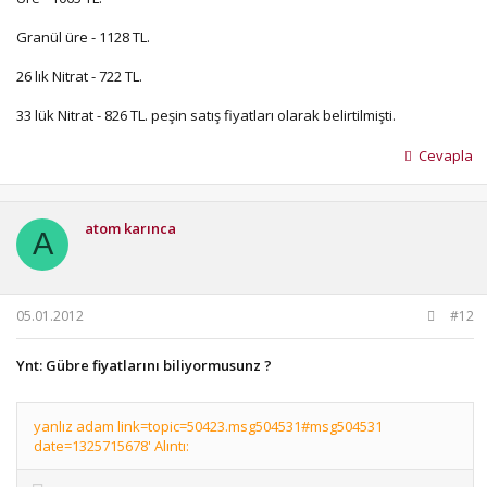
Granül üre - 1128 TL.
26 lık Nitrat - 722 TL.
33 lük Nitrat - 826 TL. peşin satış fiyatları olarak belirtilmişti.
Cevapla
atom karınca
A
05.01.2012
#12
Ynt: Gübre fiyatlarını biliyormusunz ?
yanlız adam link=topic=50423.msg504531#msg504531
date=1325715678' Alıntı: