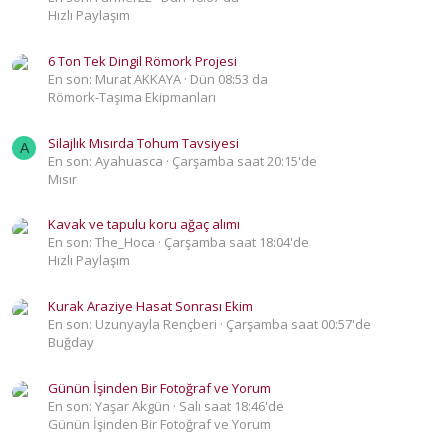
Hızlı Paylaşım
6 Ton Tek Dingil Römork Projesi
En son: Murat AKKAYA
Dün 08:53 da
Römork-Taşıma Ekipmanları
Silajlık Mısırda Tohum Tavsiyesi
A
En son: Ayahuasca
Çarşamba saat 20:15'de
Mısır
Kavak ve tapulu koru ağaç alımı
En son: The_Hoca
Çarşamba saat 18:04'de
Hızlı Paylaşım
Kurak Araziye Hasat Sonrası Ekim
En son: Uzunyayla Rençberi
Çarşamba saat 00:57'de
Buğday
Günün İşinden Bir Fotoğraf ve Yorum
En son: Yaşar Akgün
Salı saat 18:46'de
Günün İşinden Bir Fotoğraf ve Yorum