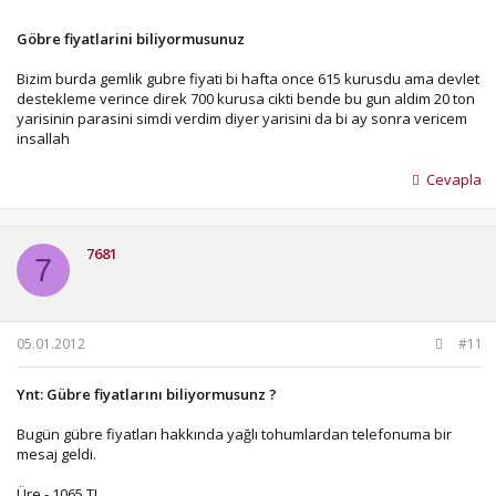
Göbre fiyatlarini biliyormusunuz
Bizim burda gemlik gubre fiyati bi hafta once 615 kurusdu ama devlet
destekleme verince direk 700 kurusa cikti bende bu gun aldim 20 ton
yarisinin parasini simdi verdim diyer yarisini da bi ay sonra vericem
insallah
Cevapla
7681
7
05.01.2012
#11
Ynt: Gübre fiyatlarını biliyormusunz ?
Bugün gübre fiyatları hakkında yağlı tohumlardan telefonuma bir
mesaj geldi.
Üre - 1065 TL.