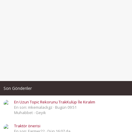
Son Gönderiler
En Uzun Topic Rekorunu TrakKulüp İle Kıralım
En son: mkemalackgz
Bugün 09:51
Muhabbet - Geyik
Traktör önerisi
En son: Farmer22
Dün 16:07 da