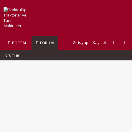
Giriş yap
Kayıt ol
PORTAL
FORUM
Forumlar