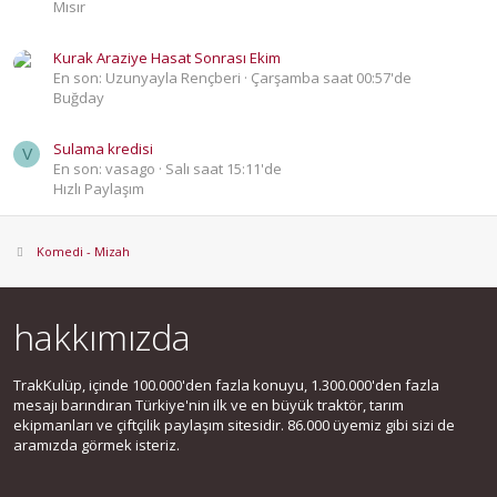
Mısır
Kurak Araziye Hasat Sonrası Ekim
En son: Uzunyayla Rençberi
Çarşamba saat 00:57'de
Buğday
Sulama kredisi
V
En son: vasago
Salı saat 15:11'de
Hızlı Paylaşım
Komedi - Mizah
hakkımızda
TrakKulüp, içinde 100.000'den fazla konuyu, 1.300.000'den fazla
mesajı barındıran Türkiye'nin ilk ve en büyük traktör, tarım
ekipmanları ve çiftçilik paylaşım sitesidir. 86.000 üyemiz gibi sizi de
aramızda görmek isteriz.