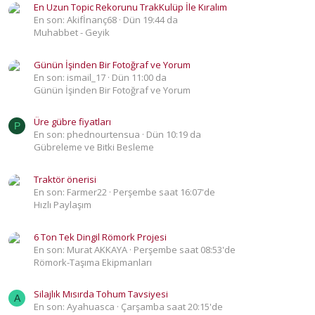
En Uzun Topic Rekorunu TrakKulüp İle Kıralım
En son: Akifİnanç68
Dün 19:44 da
Muhabbet - Geyik
Günün İşinden Bir Fotoğraf ve Yorum
En son: ismail_17
Dün 11:00 da
Günün İşinden Bir Fotoğraf ve Yorum
Üre gübre fiyatları
P
En son: phednourtensua
Dün 10:19 da
Gübreleme ve Bitki Besleme
Traktör önerisi
En son: Farmer22
Perşembe saat 16:07'de
Hızlı Paylaşım
6 Ton Tek Dingil Römork Projesi
En son: Murat AKKAYA
Perşembe saat 08:53'de
Römork-Taşıma Ekipmanları
Silajlık Mısırda Tohum Tavsiyesi
A
En son: Ayahuasca
Çarşamba saat 20:15'de