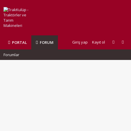
Giriş yap
Kayıt ol
PORTAL
FORUM
Forumlar