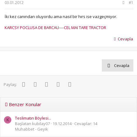
b
ı
03.01.2012
#1
a
ç
ş
t
İki kez canından oluyordu ama nasıl bir hırs ise vazgeçmiyor.
l
a
a
r
KARCSY POCLUSA DE BARCAU----CEL MAI TARE TRACTOR
t
i
a
h
Cevapla
n
i
Cevapla
Facebook
Twitter
Pinterest
WhatsApp
E-posta
Paylaş:
Benzer Konular
Teslimatın Böylesi...
K
Başlatan kubilay07
19.12.2014
Cevaplar: 14
Muhabbet - Geyik