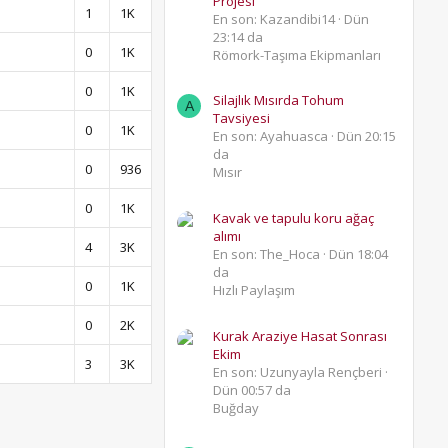
Projesi
1
1K
En son: Kazandibi14
Dün
23:14 da
0
1K
Römork-Taşıma Ekipmanları
0
1K
Silajlık Mısırda Tohum
A
Tavsiyesi
0
1K
En son: Ayahuasca
Dün 20:15
da
0
936
Mısır
0
1K
Kavak ve tapulu koru ağaç
alımı
4
3K
En son: The_Hoca
Dün 18:04
da
0
1K
Hızlı Paylaşım
0
2K
Kurak Araziye Hasat Sonrası
Ekim
3
3K
En son: Uzunyayla Rençberi
Dün 00:57 da
Buğday