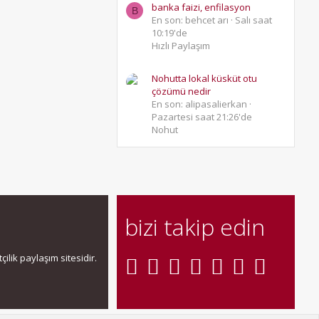
banka faizi, enfilasyon
B
En son: behcet arı
Salı saat
10:19'de
Hızlı Paylaşım
Nohutta lokal küsküt otu
çözümü nedir
En son: alipasalierkan
Pazartesi saat 21:26'de
Nohut
bizi takip edin
ilik paylaşım sitesidir.