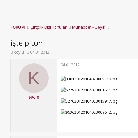
FORUM
Çiftçilik Dışı Konular
Muhabbet - Geyik
işte piton
K
B
köylü
04.01.2012
o
a
n
ş
04.01.2012
b
l
K
u
a
y
n
u
g
b
ı
a
ç
köylü
ş
t
l
a
a
r
t
i
a
h
n
i