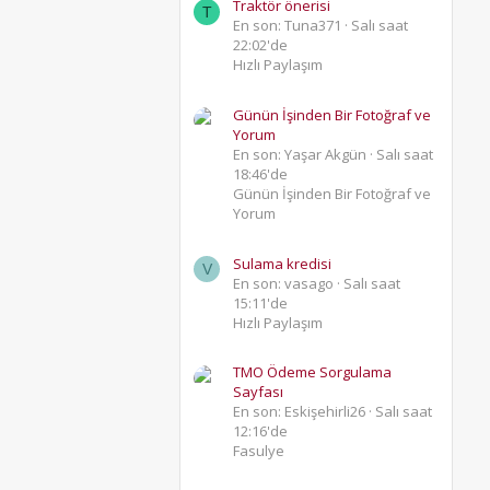
Traktör önerisi
T
En son: Tuna371
Salı saat
22:02'de
Hızlı Paylaşım
Günün İşinden Bir Fotoğraf ve
Yorum
En son: Yaşar Akgün
Salı saat
18:46'de
Günün İşinden Bir Fotoğraf ve
Yorum
Sulama kredisi
V
En son: vasago
Salı saat
15:11'de
Hızlı Paylaşım
TMO Ödeme Sorgulama
Sayfası
En son: Eskişehirli26
Salı saat
12:16'de
Fasulye