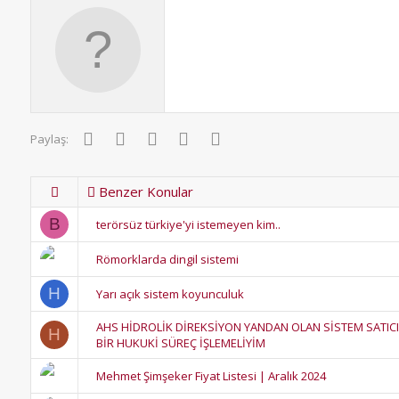
Facebook
Twitter
Pinterest
WhatsApp
E-posta
Paylaş:
Benzer Konular
B
terörsüz türkiye'yi istemeyen kim..
Römorklarda dingil sistemi
H
Yarı açık sistem koyunculuk
AHS HİDROLİK DİREKSİYON YANDAN OLAN SİSTEM SATICI
H
BİR HUKUKİ SÜREÇ İŞLEMELİYİM
Mehmet Şimşeker Fiyat Listesi | Aralık 2024