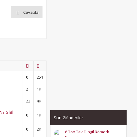
Cevapla
0
251
2
1K
22
4K
NE GİBİ
0
1K
Son Gönderiler
0
2K
6 Ton Tek Dingil Römork