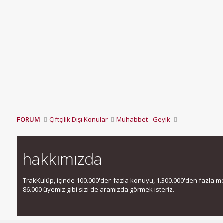
FORUM
Çiftçilik Dışı Konular
Muhabbet - Geyik
hakkımızda
TrakKulüp, içinde 100.000'den fazla konuyu, 1.300.000'den fazla mesa
86.000 üyemiz gibi sizi de aramızda görmek isteriz.