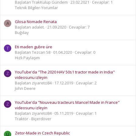
Başlatan TrakKulüp Gündem
23.02.2021
Cevaplar: 1
Teknik Bilgiler-Yorumlar
Glosa Nomade Renata
A
Başlatan adalet.
21.09.2020
Cevaplar: 7
Buğday
Eti maden gubre üre
T
Başlatan Tezcan 58
01.04.2020
Cevaplar: 0
Hızlı Paylaşım
YouTube'da "The 2020 HAV 50s1 tractor made in India"
Z
videosunu izleyin
Başlatan ziyaretci84
17.12.2019
Cevaplar: 2
John Deere
YouTube'da "Nouveau tracteurs Mancel Made in France"
Z
videosunu izleyin
Başlatan ziyaretci84
05.11.2019
Cevaplar: 1
Traktör - Biçerdöver
Zetor-Made in Czech Republic
U