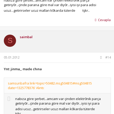
nabıza göre şerbet...amcam var çinden elektr0nik parça
getiriy0r...çinde parana göre mal var diy0r...iyisi iyi para adisi
ucuz...getirirseler ucuz malları k0karda tüterde
tşkr..
Cevapla
saimbal
S
05.01.2012
#14
Ynt: jinma,, made chına
samsunbafra link=topic=50482.msg504815#msg504815
date=1325778376' Alıntı:
nabıza göre şerbet...amcam var çinden elektr0nik parça
getiriy0r...çinde parana göre mal var diy0r...iyisi iyi para
adisi ucuz...getirirseler ucuz malları k0karda tüterde
tşkr..