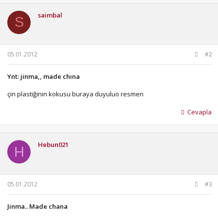
saimbal
S
05.01.2012
#2
Ynt: jinma,, made chına
çin plastiğinin kokusu buraya duyuluo resmen
Cevapla
Hebun021
H
05.01.2012
#3
Jinma.. Made chana