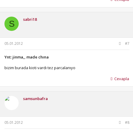
Paylaşım için teşekkürler...
sabri18
S
05.01.2012
#7
Ynt: jinma,, made chına
bizim burada kioti vardı tez parcalanıyo
Cevapla
samsunbafra
05.01.2012
#8