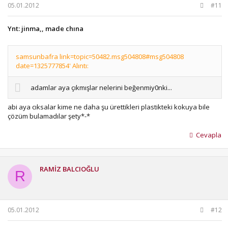
05.01.2012
#11
Ynt: jinma,, made chına
samsunbafra link=topic=50482.msg504808#msg504808
date=1325777854' Alıntı:
adamlar aya çıkmışlar nelerini beğenmiy0nki...
abi aya cıksalar kime ne daha şu ürettikleri plastikteki kokuya bile
çözüm bulamadılar şety*-*
Cevapla
RAMİZ BALCIOĞLU
R
05.01.2012
#12