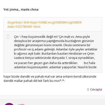
Ynt: jinma,, made chına
doganbey1 link=topic=50482.msg504838#msg504838
date=1325780440' Alıntı:
Çin ' i hep küçümsedik değil mi? Çin malı vs. Ama şöyle
detaylıca bir araştırma yaptığımızda buzdağının görünün
değilde görünmeyen kısmı önemli. Okula seminere bir
profesör ve iş adamı gelmişti. Adamlar öyle şeyler anlattılar
ki ağzınız açık kalır. Bunlardan bazıları Hindistan ve Çinin
sadece kimya sektöründe dünyada 1. sıraya oynadıkları,
ve pazarı her geçen gün daha da arttırdıkları
biz hala
adamları küçümseyelim. adamlar yapıyorlar. Nasıl ki bizde
dandik ve pahalı mallar var. Onlarda da öyle
hayır bizde dandik ve pahalı mal var ama onların kendi ülkesinde
dandik mallar pahalı diil tek fark bu noo*-*-
Cevapla
vale