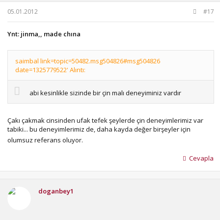
05.01.2012
#17
Ynt: jinma,, made chına
saimbal link=topic=50482.msg504826#msg504826
date=1325779522' Alıntı:
abi kesinlikle sizinde bir çin malı deneyiminiz vardır
Çakı çakmak cinsinden ufak tefek şeylerde çin deneyimlerimiz var
tabiki... bu deneyimlerimiz de, daha kayda değer birşeyler için
olumsuz referans oluyor.
Cevapla
doganbey1