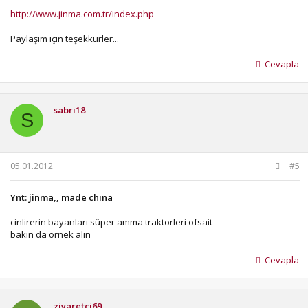
http://www.jinma.com.tr/index.php
Paylaşım için teşekkürler...
Cevapla
sabri18
S
05.01.2012
#5
Ynt: jinma,, made chına
cinlirerin bayanları süper amma traktorleri ofsait
bakın da örnek alın
Cevapla
ziyaretci69