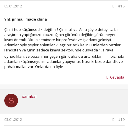
05.01.2012
#18
Ynt: jinma,, made chına
Çin ' i hep küçümsedik değil mi? Çin malı vs. Ama şöyle detaylıca bir
araştırma yaptığımızda buzdağının görünün değilde görünmeyen
kısmı önemli. Okula seminere bir profesör ve iş adamı gelmişti.
Adamlar öyle şeyler anlattılar ki ağzınız açık kalır. Bunlardan bazıları
Hindistan ve Çinin sadece kimya sektöründe dünyada 1. sıraya
oynadıkları, ve pazarı her geçen gün daha da arttırdıkları
biz hala
adamları küçümseyelim. adamlar yapıyorlar. Nasıl ki bizde dandik ve
pahalı mallar var. Onlarda da öyle
Cevapla
saimbal
S
05.01.2012
#19