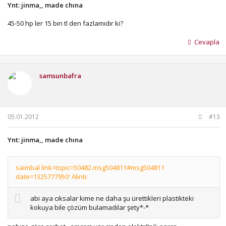
Ynt: jinma,, made chına
45-50 hp ler 15 bin tl den fazlamıdır ki?
Cevapla
samsunbafra
05.01.2012
#13
Ynt: jinma,, made chına
saimbal link=topic=50482.msg504811#msg504811
date=1325777950' Alıntı:
abi aya cıksalar kime ne daha şu ürettikleri plastikteki
kokuya bile çözüm bulamadılar şety*-*