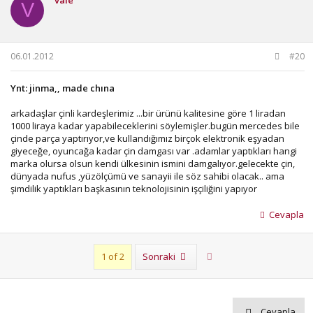
V
06.01.2012
#20
Ynt: jinma,, made chına
arkadaşlar çinli kardeşlerimiz ...bir ürünü kalitesine göre 1 liradan
1000 liraya kadar yapabileceklerini söylemişler.bugün mercedes bile
çinde parça yaptırıyor,ve kullandığımız birçok elektronik eşyadan
giyeceğe, oyuncağa kadar çin damgası var .adamlar yaptıkları hangi
marka olursa olsun kendi ülkesinin ismini damgalıyor.gelecekte çin,
dünyada nufus ,yüzölçümü ve sanayii ile söz sahibi olacak.. ama
şimdilik yaptıkları başkasının teknolojisinin işçiliğini yapıyor
Cevapla
Son
1 of 2
Sonraki
Cevapla