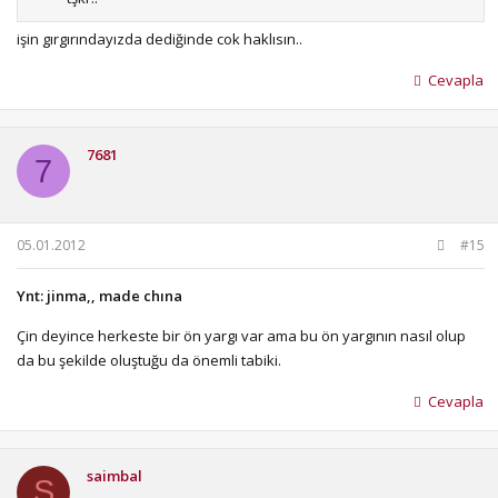
işin gırgırındayızda dediğinde cok haklısın..
Cevapla
7681
7
05.01.2012
#15
Ynt: jinma,, made chına
Çin deyince herkeste bir ön yargı var ama bu ön yargının nasıl olup
da bu şekilde oluştuğu da önemli tabiki.
Cevapla
saimbal
S