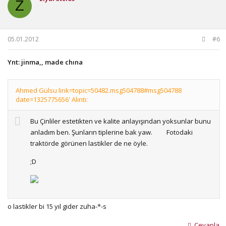
Z
05.01.2012
#6
Ynt: jinma,, made chına
Ahmed Gülsu link=topic=50482.msg504788#msg504788
date=1325775656' Alıntı:
Bu Çinliler estetikten ve kalite anlayışından yoksunlar bunu
anladım ben. Şunların tiplerine bak yaw.
Fotodaki
traktörde görünen lastikler de ne öyle.
;D
Türkiyede'de satışı varmış.
o lastikler bi 15 yıl gider zuha-*-s
http://www.jinma.com.tr/index.php
Cevapla