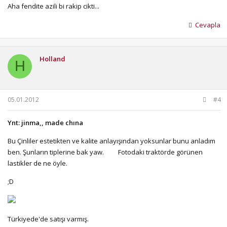
Aha fendite azili bi rakip cikti...
Cevapla
Holland
H
05.01.2012
#4
Ynt: jinma,, made chına
Bu Çinliler estetikten ve kalite anlayışından yoksunlar bunu anladım
ben. Şunların tiplerine bak yaw.
Fotodaki traktörde görünen
lastikler de ne öyle.
;D
Türkiyede'de satışı varmış.