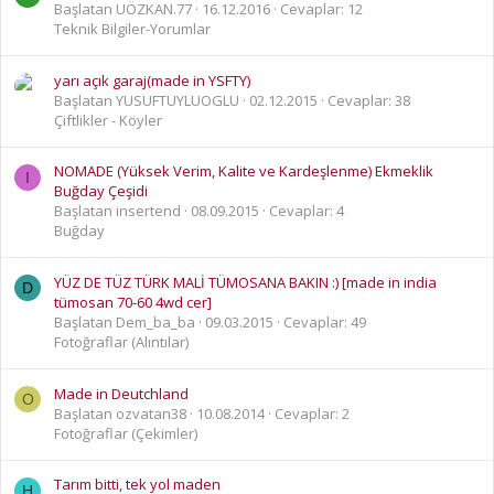
Başlatan UÖZKAN.77
16.12.2016
Cevaplar: 12
Teknik Bilgiler-Yorumlar
yarı açık garaj(made in YSFTY)
Başlatan YUSUFTUYLUOGLU
02.12.2015
Cevaplar: 38
Çiftlikler - Köyler
NOMADE (Yüksek Verim, Kalite ve Kardeşlenme) Ekmeklik
I
Buğday Çeşidi
Başlatan insertend
08.09.2015
Cevaplar: 4
Buğday
YÜZ DE TÜZ TÜRK MALİ TÜMOSANA BAKIN :) [made in india
D
tümosan 70-60 4wd cer]
Başlatan Dem_ba_ba
09.03.2015
Cevaplar: 49
Fotoğraflar (Alıntılar)
Made in Deutchland
O
Başlatan ozvatan38
10.08.2014
Cevaplar: 2
Fotoğraflar (Çekimler)
Tarım bitti, tek yol maden
H