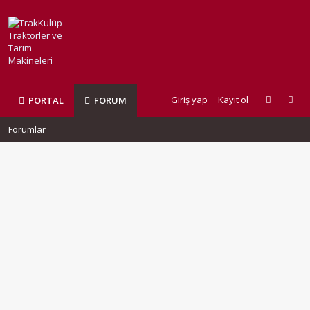
Giriş yap
Kayıt ol
PORTAL
FORUM
Forumlar