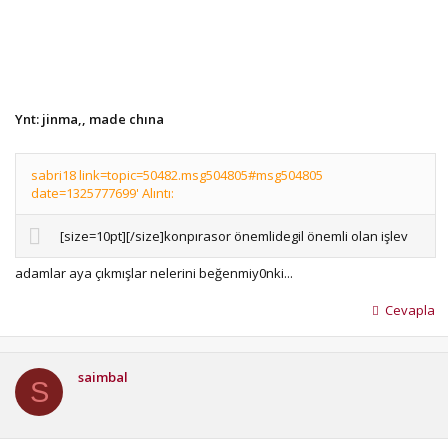
Ynt: jinma,, made chına
sabri18 link=topic=50482.msg504805#msg504805
date=1325777699' Alıntı:
[size=10pt][/size]konpırasor önemlidegil önemli olan işlev
adamlar aya çıkmışlar nelerini beğenmiy0nki...
Cevapla
saimbal
S