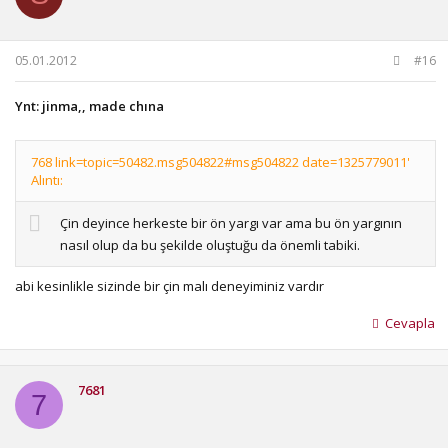
05.01.2012
#16
Ynt: jinma,, made chına
768 link=topic=50482.msg504822#msg504822 date=1325779011'
Alıntı:
Çin deyince herkeste bir ön yargı var ama bu ön yargının
nasıl olup da bu şekilde oluştuğu da önemli tabiki.
abi kesinlikle sizinde bir çin malı deneyiminiz vardır
Cevapla
7681
7