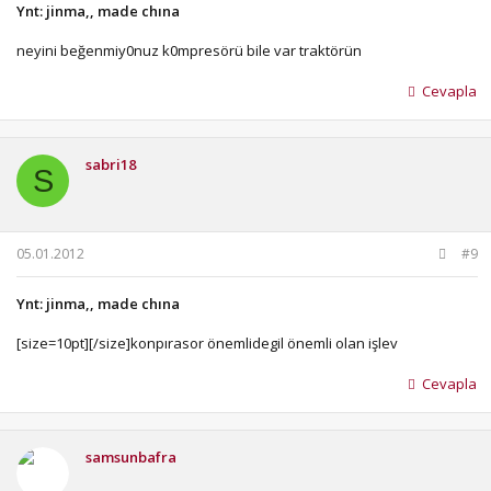
Ynt: jinma,, made chına
neyini beğenmiy0nuz k0mpresörü bile var traktörün
Cevapla
sabri18
S
05.01.2012
#9
Ynt: jinma,, made chına
[size=10pt][/size]konpırasor önemlidegil önemli olan işlev
Cevapla
samsunbafra