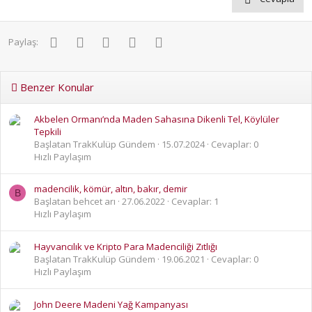
Facebook
Twitter
Pinterest
WhatsApp
E-posta
Paylaş:
Benzer Konular
Akbelen Ormanı’nda Maden Sahasına Dikenli Tel, Köylüler
Tepkili
Başlatan TrakKulüp Gündem
15.07.2024
Cevaplar: 0
Hızlı Paylaşım
madencilik, kömür, altın, bakır, demir
B
Başlatan behcet arı
27.06.2022
Cevaplar: 1
Hızlı Paylaşım
Hayvancılık ve Kripto Para Madenciliği Zıtlığı
Başlatan TrakKulüp Gündem
19.06.2021
Cevaplar: 0
Hızlı Paylaşım
John Deere Madeni Yağ Kampanyası