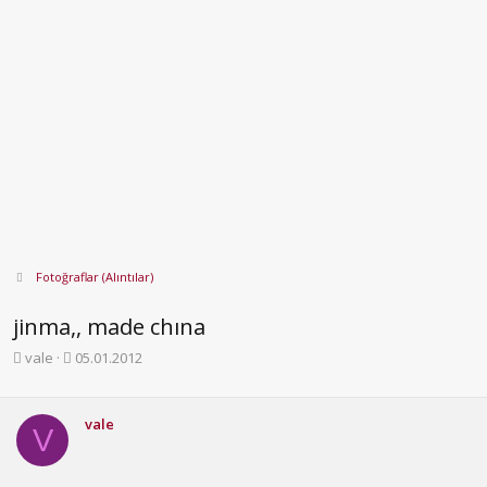
Fotoğraflar (Alıntılar)
jinma,, made chına
K
B
vale
05.01.2012
o
a
n
ş
b
l
vale
V
u
a
y
n
u
g