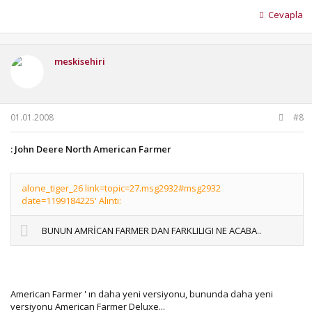
Cevapla
meskisehiri
01.01.2008
#8
: John Deere North American Farmer
alone_tiger_26 link=topic=27.msg2932#msg2932
date=1199184225' Alıntı:
BUNUN AMRİCAN FARMER DAN FARKLILIGI NE ACABA..
American Farmer ' ın daha yeni versiyonu, bununda daha yeni
versiyonu American Farmer Deluxe...