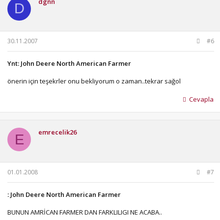
dgnn
D
30.11.2007
#6
Ynt: John Deere North American Farmer
önerin için teşekrler onu bekliyorum o zaman..tekrar sağol
Cevapla
emrecelik26
E
01.01.2008
#7
: John Deere North American Farmer
BUNUN AMRİCAN FARMER DAN FARKLILIGI NE ACABA..