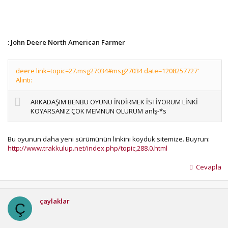
: John Deere North American Farmer
deere link=topic=27.msg27034#msg27034 date=1208257727'
Alıntı:
ARKADAŞIM BENBU OYUNU İNDİRMEK İSTİYORUM LİNKİ
KOYARSANIZ ÇOK MEMNUN OLURUM anlş-*s
Bu oyunun daha yeni sürümünün linkini koyduk sitemize. Buyrun:
http://www.trakkulup.net/index.php/topic,288.0.html
Cevapla
çaylaklar
Ç