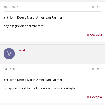
30.07.2008
#11
Ynt: John Deere North American Farmer
paylaştığın için saol mustafa
Cevapla
vslat
V
04.02.2009
#12
Ynt: John Deere North American Farmer
bu oyunu indirdiğimde kotayı aşarmıyım arkadaşlar
Cevapla