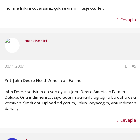
indirme linkini koyarsanız çok sevinirim...teşekkürler.
Cevapla
meskisehiri
30.11.2007
#5
Ynt: John Deere North American Farmer
John Deere serisinin en son oyunu John Deere American Farmer
Deluxe. Onu indirmeni tavsiye ederim bununla uğraşma bu daha eski
versiyon. Şimdi onu upload ediyorum, linkini koyacağım, onu indirmen
daha iyi...
Cevapla