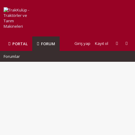
Giriş yap
Kayıt ol
PORTAL
FORUM
Forumlar