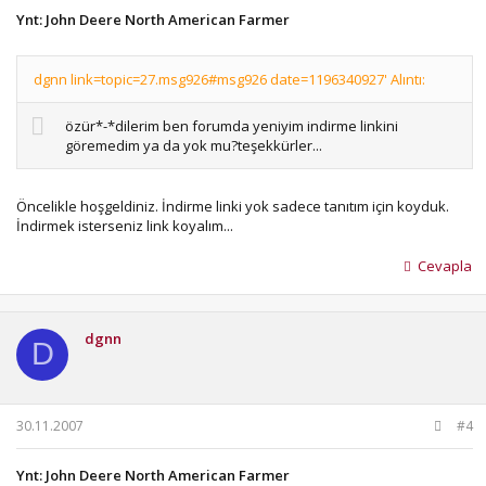
Ynt: John Deere North American Farmer
dgnn link=topic=27.msg926#msg926 date=1196340927' Alıntı:
özür*-*dilerim ben forumda yeniyim indirme linkini
göremedim ya da yok mu?teşekkürler...
Öncelikle hoşgeldiniz. İndirme linki yok sadece tanıtım için koyduk.
İndirmek isterseniz link koyalım...
Cevapla
dgnn
D
30.11.2007
#4
Ynt: John Deere North American Farmer