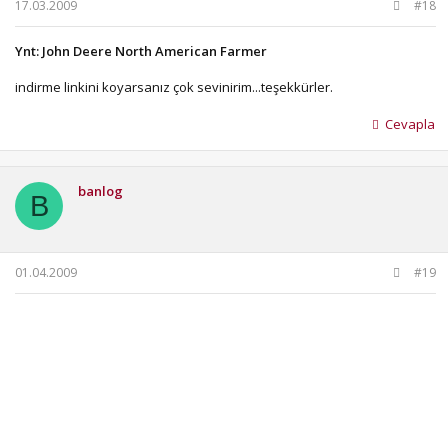
17.03.2009
#18
Ynt: John Deere North American Farmer
indirme linkini koyarsanız çok sevinirim...teşekkürler.
Cevapla
banlog
B
01.04.2009
#19