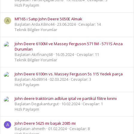
Hızlı Paylaşım
Mf165 i Satıp John Deere 5050E Almak
A
Başlatan Arda.Kilinc44
23.06.2024
Cevaplar: 14
Teknik Bilgiler-Yorumlar
John Deere 6100M ve Massey Ferguson 5711M - 5711S Arıza
Durumları
Başlatan Akifİnanç68
16.05.2024
Cevaplar: 11
Teknik Bilgiler-Yorumlar
John Deere 6100m vs. Massey Ferguson 5s 115 Yedek parça
Başlatan Abd8914
02.03.2024
Cevaplar: 3
Hızlı Paylaşım
John deere traktörüm adblue iptal ve partikül filitre kırımı
Başlatan Dogukanturgut
10.02.2024
Cevaplar: 1
Hızlı Paylaşım
John Deere 5625 mi başak 2085 mi
A
Başlatan ahmeth
01.02.2024
Cevaplar: 8