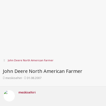
John Deere North American Farmer
John Deere North American Farmer
K
B
meskisehiri
01.08.2007
o
a
n
ş
b
l
meskisehiri
u
a
y
n
u
g