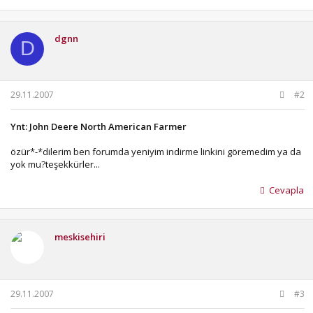
dgnn
D
29.11.2007
#2
Ynt: John Deere North American Farmer
özür*-*dilerim ben forumda yeniyim indirme linkini göremedim ya da
yok mu?teşekkürler...
Cevapla
meskisehiri
29.11.2007
#3