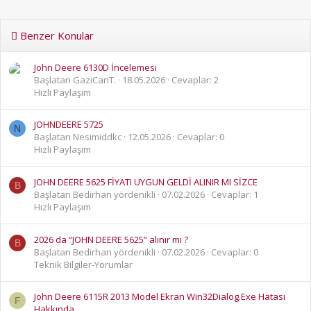
Benzer Konular
John Deere 6130D İncelemesi
Başlatan GaziCanT.
18.05.2026
Cevaplar: 2
Hızlı Paylaşım
JOHNDEERE 5725
N
Başlatan Nesimiddkc
12.05.2026
Cevaplar: 0
Hızlı Paylaşım
JOHN DEERE 5625 FİYATI UYGUN GELDİ ALINIR MI SİZCE
B
Başlatan Bedirhan yördenikli
07.02.2026
Cevaplar: 1
Hızlı Paylaşım
2026 da “JOHN DEERE 5625” alınır mı ?
B
Başlatan Bedirhan yördenikli
07.02.2026
Cevaplar: 0
Teknik Bilgiler-Yorumlar
John Deere 6115R 2013 Model Ekran Win32Dialog.Exe Hatası
F
Hakkında