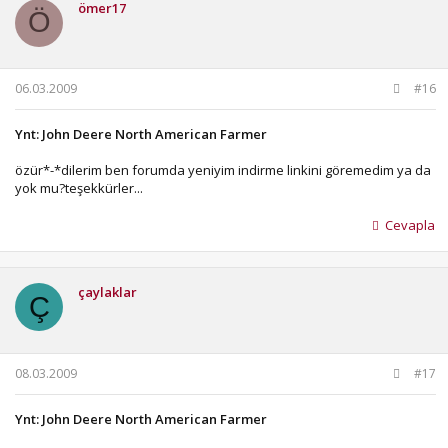
ömer17
Ö
06.03.2009
#16
Ynt: John Deere North American Farmer
özür*-*dilerim ben forumda yeniyim indirme linkini göremedim ya da
yok mu?teşekkürler...
Cevapla
çaylaklar
Ç
08.03.2009
#17
Ynt: John Deere North American Farmer