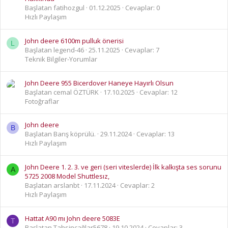
Başlatan fatihozgul
01.12.2025
Cevaplar: 0
Hızlı Paylaşım
John deere 6100m pulluk önerisi
L
Başlatan legend-46
25.11.2025
Cevaplar: 7
Teknik Bilgiler-Yorumlar
John Deere 955 Bicerdover Haneye Hayırlı Olsun
Başlatan cemal ÖZTÜRK
17.10.2025
Cevaplar: 12
Fotoğraflar
John deere
B
Başlatan Barış köprülü.
29.11.2024
Cevaplar: 13
Hızlı Paylaşım
John Deere 1. 2. 3. ve geri (seri viteslerde) İlk kalkışta ses sorunu
A
5725 2008 Model Shuttlesız,
Başlatan arslanbt
17.11.2024
Cevaplar: 2
Hızlı Paylaşım
Hattat A90 mı John deere 5083E
T
Başlatan Tahsinçağlar5678
19.10.2024
Cevaplar: 3