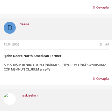
Cevapla
deere
D
15.04.2008
#9
: John Deere North American Farmer
ARKADAŞIM BENBU OYUNU İNDİRMEK İSTİYORUM LİNKİ KOYARSANIZ
ÇOK MEMNUN OLURUM anlş-*s
Cevapla
meskisehiri