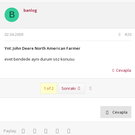
banlog
B
02.04.2009
#20
Ynt: John Deere North American Farmer
evet bendede aynı durum söz konusu
Cevapla
Son
1 of 2
Sonraki
Cevapla
Facebook
Twitter
Pinterest
WhatsApp
E-posta
Paylaş: