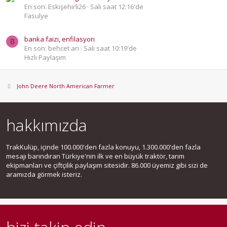
En son: Eskişehirli26
Salı saat 12:16'de
Fasulye
banka faizi, enfilasyon
B
En son: behcet arı
Salı saat 10:19'de
Hızlı Paylaşım
John Deere North American Farmer
hakkımızda
TrakKulüp, içinde 100.000'den fazla konuyu, 1.300.000'den fazla
mesajı barındıran Türkiye'nin ilk ve en büyük traktör, tarım
ekipmanları ve çiftçilik paylaşım sitesidir. 86.000 üyemiz gibi sizi de
aramızda görmek isteriz.