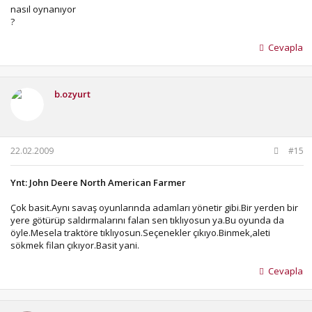
nasıl oynanıyor
?
Cevapla
b.ozyurt
22.02.2009
#15
Ynt: John Deere North American Farmer
Çok basit.Aynı savaş oyunlarında adamları yönetir gibi.Bir yerden bir
yere götürüp saldırmalarını falan sen tıklıyosun ya.Bu oyunda da
öyle.Mesela traktöre tıklıyosun.Seçenekler çıkıyo.Binmek,aleti
sökmek filan çıkıyor.Basit yani.
Cevapla