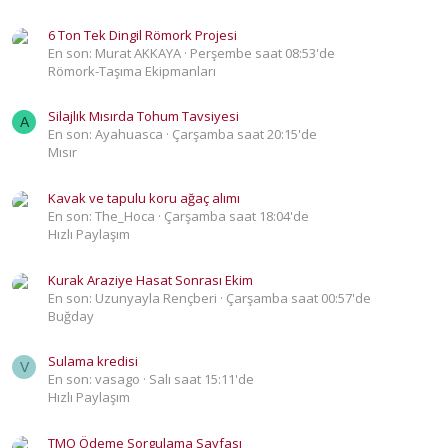
6 Ton Tek Dingil Römork Projesi
En son: Murat AKKAYA
Perşembe saat 08:53'de
Römork-Taşıma Ekipmanları
Silajlık Mısırda Tohum Tavsiyesi
A
En son: Ayahuasca
Çarşamba saat 20:15'de
Mısır
Kavak ve tapulu koru ağaç alımı
En son: The_Hoca
Çarşamba saat 18:04'de
Hızlı Paylaşım
Kurak Araziye Hasat Sonrası Ekim
En son: Uzunyayla Rençberi
Çarşamba saat 00:57'de
Buğday
Sulama kredisi
V
En son: vasago
Salı saat 15:11'de
Hızlı Paylaşım
TMO Ödeme Sorgulama Sayfası