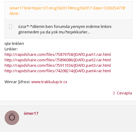
ömer17 link=topic=27.msg162017#msg162017 date=1236354778'
Alıntı:
özür*-*dilerim ben forumda yeniyim indirme linkini
göremedim ya da yok mu?teşekkürler...
işte linkleri
Linkler:
http://rapidshare.com/files/75879758/JDAFD.part1.rar.html
http://rapidshare.com/files/75896086/JDAFD.part2.rar.html
http://rapidshare.com/files/75911556/JDAFD.part3.rar.html
http://rapidshare.com/files/74208214/JDAFD.part4.rar.html
Winrar Şifresi:
www.trakkulup.tr.cx
Cevapla
ömer17
Ö