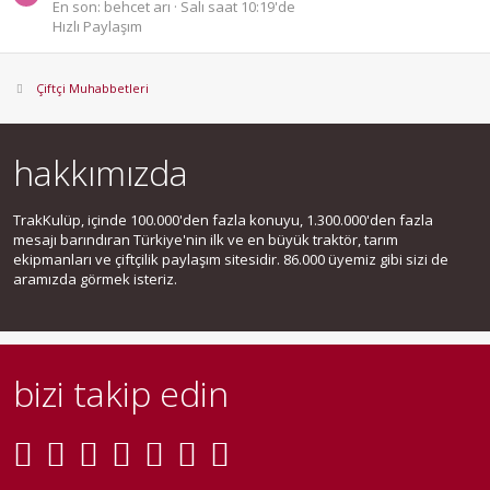
En son: behcet arı
Salı saat 10:19'de
Hızlı Paylaşım
Çiftçi Muhabbetleri
hakkımızda
TrakKulüp, içinde 100.000'den fazla konuyu, 1.300.000'den fazla
mesajı barındıran Türkiye'nin ilk ve en büyük traktör, tarım
ekipmanları ve çiftçilik paylaşım sitesidir. 86.000 üyemiz gibi sizi de
aramızda görmek isteriz.
bizi takip edin