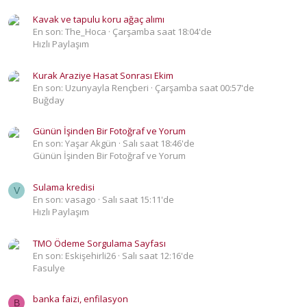
Kavak ve tapulu koru ağaç alımı
En son: The_Hoca
Çarşamba saat 18:04'de
Hızlı Paylaşım
Kurak Araziye Hasat Sonrası Ekim
En son: Uzunyayla Rençberi
Çarşamba saat 00:57'de
Buğday
Günün İşinden Bir Fotoğraf ve Yorum
En son: Yaşar Akgün
Salı saat 18:46'de
Günün İşinden Bir Fotoğraf ve Yorum
Sulama kredisi
V
En son: vasago
Salı saat 15:11'de
Hızlı Paylaşım
TMO Ödeme Sorgulama Sayfası
En son: Eskişehirli26
Salı saat 12:16'de
Fasulye
banka faizi, enfilasyon
B