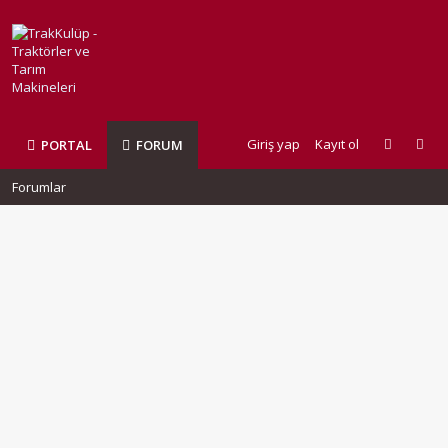
Giriş yap
Kayıt ol
PORTAL
FORUM
Forumlar