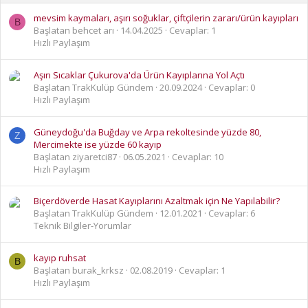
mevsim kaymaları, aşırı soğuklar, çiftçilerin zararı/ürün kayıpları
B
Başlatan behcet arı
14.04.2025
Cevaplar: 1
Hızlı Paylaşım
Aşırı Sıcaklar Çukurova'da Ürün Kayıplarına Yol Açtı
Başlatan TrakKulüp Gündem
20.09.2024
Cevaplar: 0
Hızlı Paylaşım
Güneydoğu'da Buğday ve Arpa rekoltesinde yüzde 80,
Z
Mercimekte ise yüzde 60 kayıp
Başlatan ziyaretci87
06.05.2021
Cevaplar: 10
Hızlı Paylaşım
Biçerdöverde Hasat Kayıplarını Azaltmak için Ne Yapılabilir?
Başlatan TrakKulüp Gündem
12.01.2021
Cevaplar: 6
Teknik Bilgiler-Yorumlar
kayıp ruhsat
B
Başlatan burak_krksz
02.08.2019
Cevaplar: 1
Hızlı Paylaşım