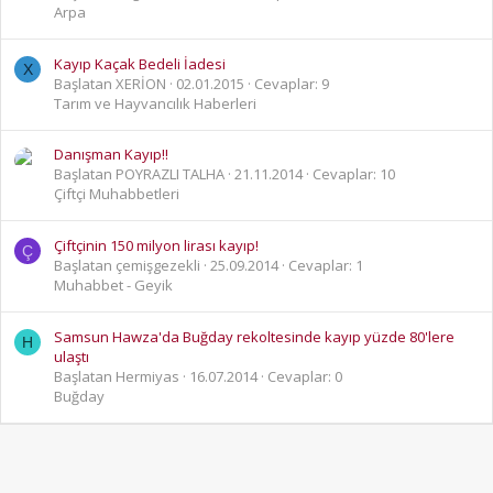
Arpa
Kayıp Kaçak Bedeli İadesi
X
Başlatan XERİON
02.01.2015
Cevaplar: 9
Tarım ve Hayvancılık Haberleri
Danışman Kayıp!!
Başlatan POYRAZLI TALHA
21.11.2014
Cevaplar: 10
Çiftçi Muhabbetleri
Çiftçinin 150 milyon lirası kayıp!
Ç
Başlatan çemişgezekli
25.09.2014
Cevaplar: 1
Muhabbet - Geyik
Samsun Hawza'da Buğday rekoltesinde kayıp yüzde 80'lere
H
ulaştı
Başlatan Hermiyas
16.07.2014
Cevaplar: 0
Buğday