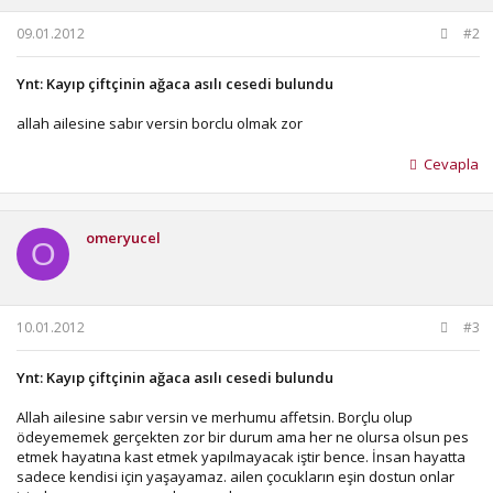
09.01.2012
#2
Ynt: Kayıp çiftçinin ağaca asılı cesedi bulundu
allah ailesine sabır versin borclu olmak zor
Cevapla
omeryucel
O
10.01.2012
#3
Ynt: Kayıp çiftçinin ağaca asılı cesedi bulundu
Allah ailesine sabır versin ve merhumu affetsin. Borçlu olup
ödeyememek gerçekten zor bir durum ama her ne olursa olsun pes
etmek hayatına kast etmek yapılmayacak iştir bence. İnsan hayatta
sadece kendisi için yaşayamaz. ailen çocukların eşin dostun onlar