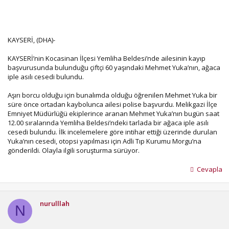
KAYSERİ, (DHA)-
KAYSERİ’nin Kocasinan İlçesi Yemliha Beldesi’nde ailesinin kayıp
başvurusunda bulunduğu çiftçi 60 yaşındaki Mehmet Yuka’nın, ağaca
iple asılı cesedi bulundu.
Aşırı borcu olduğu için bunalımda olduğu öğrenilen Mehmet Yuka bir
süre önce ortadan kaybolunca ailesi polise başvurdu. Melikgazi İlçe
Emniyet Müdürlüğü ekiplerince aranan Mehmet Yuka’nın bugün saat
12.00 sıralarında Yemliha Beldesi’ndeki tarlada bir ağaca iple asılı
cesedi bulundu. İlk incelemelere göre intihar ettiği üzerinde durulan
Yuka’nın cesedi, otopsi yapılması için Adli Tıp Kurumu Morgu’na
gönderildi. Olayla ilgili soruşturma sürüyor.
Cevapla
nurulllah
N