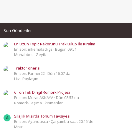
Son Gönderiler
En Uzun Topic Rekorunu TrakKulüp İle Kıralım
En son: mkemalackgz
Bugün 09:51
Muhabbet - Geyik
Traktör önerisi
En son: Farmer22
Dün 16:07 da
Hızlı Paylaşım
6 Ton Tek Dingil Römork Projesi
En son: Murat AKKAYA
Dün 08:53 da
Römork-Taşıma Ekipmanları
Silajlık Mısırda Tohum Tavsiyesi
A
En son: Ayahuasca
Çarşamba saat 20:15'de
Mısır