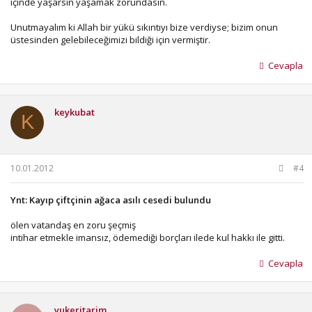
içinde yaşarsın yaşamak zorundasın.
Unutmayalım ki Allah bir yükü sıkıntıyı bize verdiyse; bizim onun
üstesinden gelebileceğimizi bildiği için vermiştir.
Cevapla
keykubat
K
10.01.2012
#4
Ynt: Kayıp çiftçinin ağaca asılı cesedi bulundu
ölen vatandaş en zoru şeçmiş
intihar etmekle imansız, ödemediği borçları ilede kul hakkı ile gitti.
Cevapla
yukeritarim