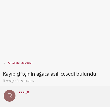
Çiftçi Muhabbetleri
Kayıp çiftçinin ağaca asılı cesedi bulundu
K
B
real_!!
09.01.2012
o
a
n
ş
real_!!
b
l
R
u
a
y
n
u
g