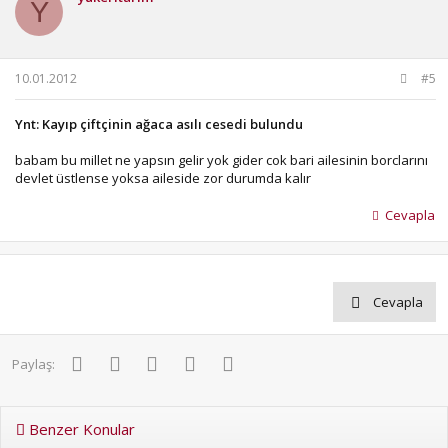
Y
10.01.2012
#5
Ynt: Kayıp çiftçinin ağaca asılı cesedi bulundu
babam bu millet ne yapsın gelir yok gider cok bari ailesinin borclarını
devlet üstlense yoksa aileside zor durumda kalır
Cevapla
Cevapla
Facebook
Twitter
Pinterest
WhatsApp
E-posta
Paylaş:
Benzer Konular