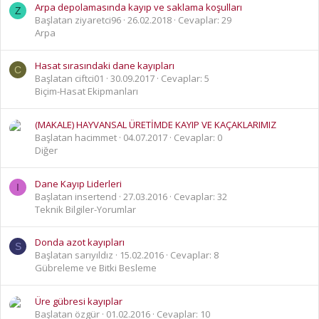
Arpa depolamasında kayıp ve saklama koşulları
Z
Başlatan ziyaretci96
26.02.2018
Cevaplar: 29
Arpa
Hasat sırasındaki dane kayıpları
C
Başlatan ciftci01
30.09.2017
Cevaplar: 5
Biçim-Hasat Ekipmanları
(MAKALE) HAYVANSAL ÜRETİMDE KAYIP VE KAÇAKLARIMIZ
Başlatan hacimmet
04.07.2017
Cevaplar: 0
Diğer
Dane Kayıp Liderleri
I
Başlatan insertend
27.03.2016
Cevaplar: 32
Teknik Bilgiler-Yorumlar
Donda azot kayıpları
S
Başlatan sarıyıldız
15.02.2016
Cevaplar: 8
Gübreleme ve Bitki Besleme
Üre gübresi kayıplar
Başlatan özgür
01.02.2016
Cevaplar: 10