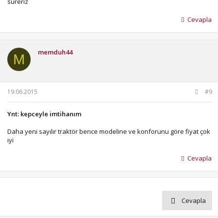
süreriz
Cevapla
memduh44
M
19.06.2015
#9
Ynt: kepceyle imtihanım
Daha yeni sayılır traktör bence modeline ve konforunu göre fiyat çok
iyi
Cevapla
Cevapla