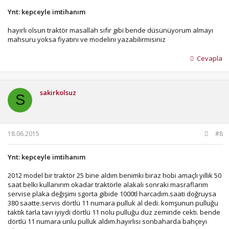
Ynt: kepceyle imtihanım
hayırlı olsun traktör masallah sıfır gibi bende düsünüyorum almayı
mahsuru yoksa fiyatını ve modelini yazabilirmisiniz
Cevapla
sakirkolsuz
S
18.06.2015
#8
Ynt: kepceyle imtihanım
2012 model bir traktör 25 bine aldım benimki biraz hobi amaçlı yıllık 50
saat belki kullanırım okadar traktörle alakalı sonraki masraflarım
servise plaka değişimi sgorta gibide 1000tl harcadım.saati doğruysa
380 saatte.servis dörtlü 11 numara pulluk al dedi. komşunun pulluğu
taktık tarla tavı iyiydi dörtlü 11 nolu pulluğu duz zeminde cekti. bende
dörtlü 11 numara unlu pulluk aldım.hayırlısı sonbaharda bahçeyi