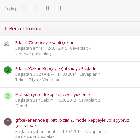
Facebook
Twitter
Pinterest
WhatsApp
E-posta
Paylaş:
Benzer Konular
Erkunt 70 kepçeyle sabit çekim
Başlatan emre1
24.01.2015
Cevaplar: 4
Videolar (Çekimler)
Erkunt/Özkan Kepçeyle Çalışmaya Başladı
U
Başlatan UÖZKAN.77
11.03.2014
Cevaplar: 4
Teknik Bilgiler-Yorumlar
Mahsulu yere döküp kepceyle yükleme
B
Başlatan BenGeldim
16.08.2012
Cevaplar: 2
Genel
çiftçekerlerinde işi bitti..bizim 93 model kepçeyle yol açıyoruz.
Ş
çok kar var.
Başlatan şaban.muhtar
19.02.2012
Cevaplar: 22
Kazıcı ve Yükleyiciler