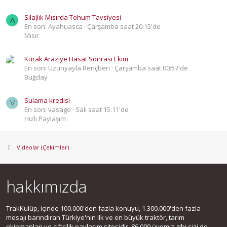
Silajlık Mısırda Tohum Tavsiyesi
A
En son: Ayahuasca
Çarşamba saat 20:15'de
Mısır
Kurak Araziye Hasat Sonrası Ekim
En son: Uzunyayla Rençberi
Çarşamba saat 00:57'de
Buğday
Sulama kredisi
V
En son: vasago
Salı saat 15:11'de
Hızlı Paylaşım
Videolar (Çekimler)
hakkımızda
TrakKulüp, içinde 100.000'den fazla konuyu, 1.300.000'den fazla
mesajı barındıran Türkiye'nin ilk ve en büyük traktör, tarım
ekipmanları ve çiftçilik paylaşım sitesidir. 86.000 üyemiz gibi sizi de