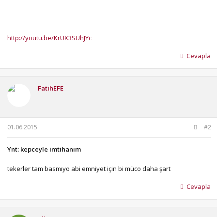
http://youtu.be/KrUX3SUhJYc
Cevapla
FatihEFE
01.06.2015
#2
Ynt: kepceyle imtihanım
tekerler tam basmıyo abi emniyet için bi müco daha şart
Cevapla