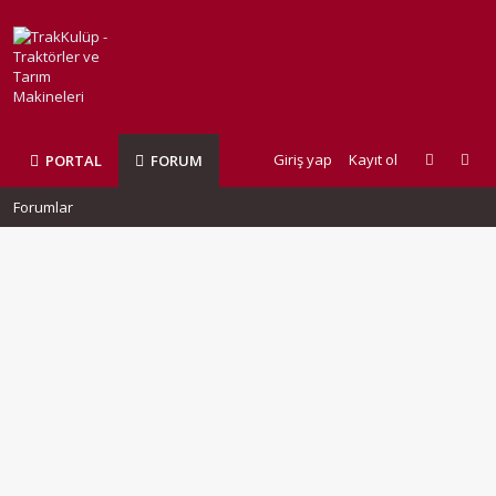
Giriş yap
Kayıt ol
PORTAL
FORUM
Forumlar