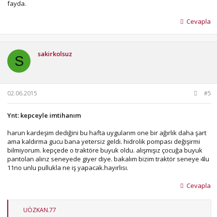
fayda.
Cevapla
sakirkolsuz
S
02.06.2015
#5
Ynt: kepceyle imtihanım
harun kardeşim dediğini bu hafta uygularım one bir ağırlık daha şart
ama kaldırma gucu bana yetersiz geldi. hidrolik pompası değişirmi
bilmiyorum. kepçede o traktöre buyuk oldu. alışmışız çocuğa buyuk
pantolan alırız seneyede giyer diye. bakalım bizim traktör seneye 4lu
11no unlu pullukla ne iş yapacak.hayırlısı.
Cevapla
T
UÖZKAN.77
e