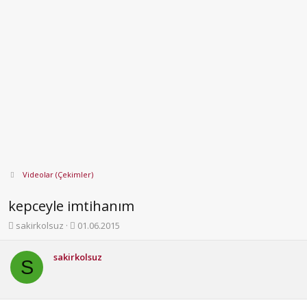
Videolar (Çekimler)
kepceyle imtihanım
K
B
sakirkolsuz
01.06.2015
o
a
n
ş
sakirkolsuz
b
l
S
u
a
y
n
u
g