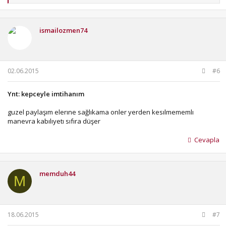
p
k
i
ismailozmen74
l
e
r
:
02.06.2015
#6
Ynt: kepceyle imtihanım
guzel paylaşım elerıne sağlıkama onler yerden kesılmememlı
manevra kabılıyetı sıfıra düşer
Cevapla
memduh44
M
18.06.2015
#7