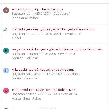
480 gariba kepçeyle basket atıyo :)
R
Başlatan real_!!
25.04.2011
Cevaplar: 1
Videolar (Alıntılar)
mahsulü yere döküyosun yerden kepçeyle yüklüyorsun
Başlatan HasanTEZEL
03.01.2011
Cevaplar: 33
Genel
balya merkezi , kepçeyle gübre doldurma modu ve kum ocağı
H
Başlatan hejjaroni
13.04.2010
Cevaplar: 0
Sorular - Sorunlar
Arkadaşlar toprağı kepçeyle kazamıyozmu
K
Başlatan karacakopat
17.12.2009
Cevaplar: 1
Sorular - Sorunlar
gübre modu kepceyle romorko dolduruyoz
D
Başlatan delicocuk
26.07.2009
Cevaplar: 14
Harita - Bina - Paket