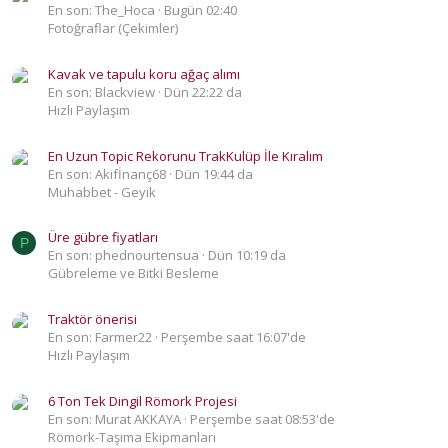
En son: The_Hoca
Bugün 02:40
Fotoğraflar (Çekimler)
Kavak ve tapulu koru ağaç alımı
En son: Blackview
Dün 22:22 da
Hızlı Paylaşım
En Uzun Topic Rekorunu TrakKulüp İle Kıralım
En son: Akifİnanç68
Dün 19:44 da
Muhabbet - Geyik
Üre gübre fiyatları
P
En son: phednourtensua
Dün 10:19 da
Gübreleme ve Bitki Besleme
Traktör önerisi
En son: Farmer22
Perşembe saat 16:07'de
Hızlı Paylaşım
6 Ton Tek Dingil Römork Projesi
En son: Murat AKKAYA
Perşembe saat 08:53'de
Römork-Taşıma Ekipmanları