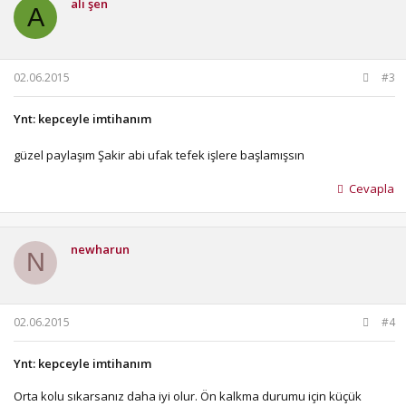
ali şen
A
02.06.2015
#3
Ynt: kepceyle imtihanım
güzel paylaşım Şakir abi ufak tefek işlere başlamışsın
Cevapla
newharun
N
02.06.2015
#4
Ynt: kepceyle imtihanım
Orta kolu sıkarsanız daha iyi olur. Ön kalkma durumu için küçük