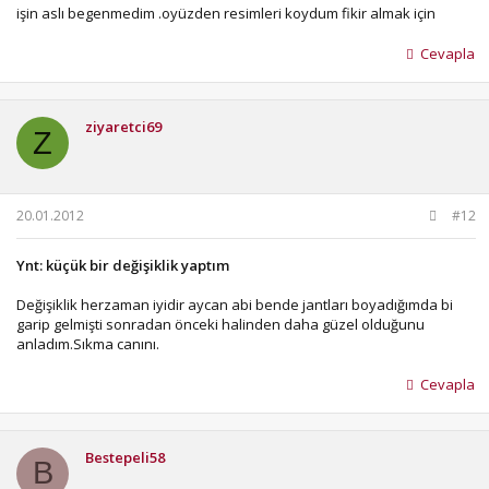
işin aslı begenmedim .oyüzden resimleri koydum fikir almak için
Cevapla
ziyaretci69
Z
20.01.2012
#12
Ynt: küçük bir değişiklik yaptım
Değişiklik herzaman iyidir aycan abi bende jantları boyadığımda bi
garip gelmişti sonradan önceki halinden daha güzel olduğunu
anladım.Sıkma canını.
Cevapla
Bestepeli58
B