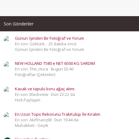
Son Gönderiler
Günün İşinden Bir Fotoğraf ve Yorum
En son: Göktürk.
25 dakika önce
Günün İşinden Bir Fotoğraf ve Yorum
NEW HOLLAND T580 e NET 6500 KG SARDIM
En son: The_Hoca
Bugün 02:40
Fotoğraflar (Çekimler)
Kavak ve tapulu koru ağaç alımı
En son: Blackview
Dün 22:22 da
Hızlı Paylaşım
En Uzun Topic Rekorunu TrakKulüp İle Kıralım
En son: Akifİnanç68
Dün 19:44 da
Muhabbet - Geyik