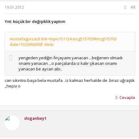
19.01.2012
#8
Ynt: küçük bir değişiklik yaptım
mustafagursacli link=topic=51124.msg515703#msg515703
date=1326994938' Alıntı:
yengeden yediğin fırçayamı yanacan ...beğenen olmadı
onamı yanacan ...o parçalarda iz kalır çıkasan onamı
yanacan be aycan abi..
can sıkıntısı başa bela mustafa ..iz kalmaz herhalde de .biraz uğraştık
,,hepsi o
Cevapla
doganbey1