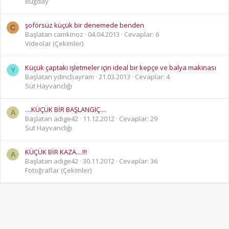
Buğday
şoförsüz küçük bir denemede benden
C
Başlatan camkinoz
04.04.2013
Cevaplar: 6
Videolar (Çekimler)
Küçük çaptaki işletmeler için ideal bir kepçe ve balya makinası
Y
Başlatan ydincbayram
21.03.2013
Cevaplar: 4
Süt Hayvanclığı
....KÜÇÜK BİR BAŞLANGIÇ....
A
Başlatan adıge42
11.12.2012
Cevaplar: 29
Süt Hayvanclığı
KÜÇÜK BİR KAZA....!!!
A
Başlatan adıge42
30.11.2012
Cevaplar: 36
Fotoğraflar (Çekimler)