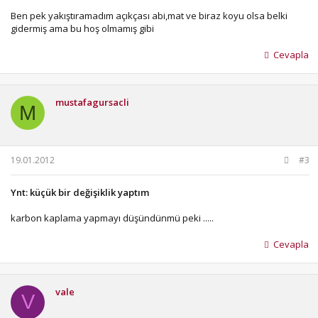
Ben pek yakıştıramadım açıkçası abi,mat ve biraz koyu olsa belki
gidermiş ama bu hoş olmamış gibi
Cevapla
mustafagursacli
M
19.01.2012
#3
Ynt: küçük bir değişiklik yaptım
karbon kaplama yapmayı düşündünmü peki .....
Cevapla
vale
V