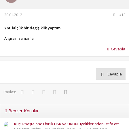
20.01.2012
#13
Ynt: küçük bir değişiklik yaptım
Alışırsın zamanla..
Cevapla
Cevapla
Facebook
Twitter
Pinterest
WhatsApp
E-posta
Paylaş:
Benzer Konular
Küçükbaşta öncü birlik USK ve UKON üyeliklerinden istifa etti!
Başlatan TrakKulüp Gündem
02.01.2023
Cevaplar: 0