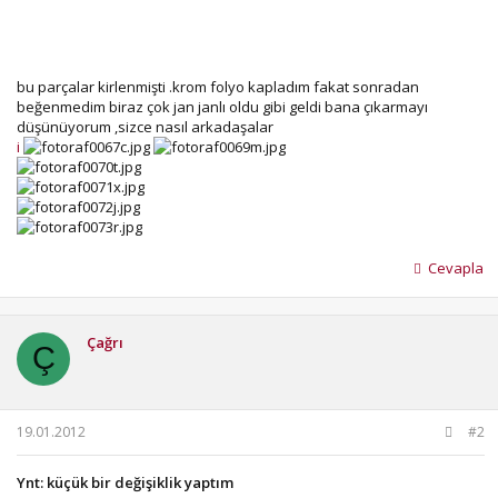
bu parçalar kirlenmişti .krom folyo kapladım fakat sonradan
beğenmedim biraz çok jan janlı oldu gibi geldi bana çıkarmayı
düşünüyorum ,sizce nasıl arkadaşalar
i
Cevapla
Çağrı
Ç
19.01.2012
#2
Ynt: küçük bir değişiklik yaptım