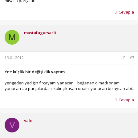
misal o parçaları
Cevapla
mustafagursacli
M
19.01.2012
#7
Ynt: küçük bir değişiklik yaptım
yengeden yediğin fırçayamı yanacan ...beğenen olmadı onamı
yanacan ...o parçalarda iz kalır çıkasan onamı yanacan be aycan abi..
Cevapla
vale
V