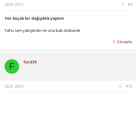
20.01.2012
#9
Ynt: küçük bir değişiklik yaptım
Yahu sen yakıştırdın mı ona bak mübarek
Cevapla
ford39
F
20.01.2012
#10