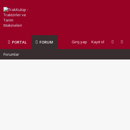
Giriş yap
Kayıt ol
PORTAL
FORUM
Forumlar