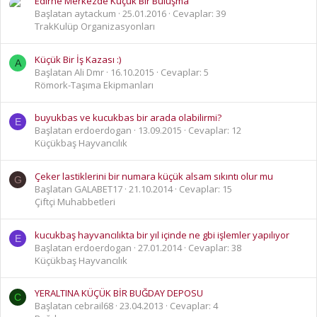
Edirne Merkezde Küçük Bir Buluşma
Başlatan aytackum
25.01.2016
Cevaplar: 39
TrakKulüp Organizasyonları
Küçük Bir İş Kazası :)
A
Başlatan Ali Dmr
16.10.2015
Cevaplar: 5
Römork-Taşıma Ekipmanları
buyukbas ve kucukbas bir arada olabilirmi?
E
Başlatan erdoerdogan
13.09.2015
Cevaplar: 12
Küçükbaş Hayvancılık
Çeker lastiklerini bir numara küçük alsam sıkıntı olur mu
G
Başlatan GALABET17
21.10.2014
Cevaplar: 15
Çiftçi Muhabbetleri
kucukbaş hayvancılıkta bir yıl içinde ne gbi işlemler yapılıyor
E
Başlatan erdoerdogan
27.01.2014
Cevaplar: 38
Küçükbaş Hayvancılık
YERALTINA KÜÇÜK BİR BUĞDAY DEPOSU
C
Başlatan cebrail68
23.04.2013
Cevaplar: 4