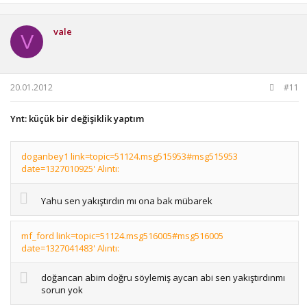
vale
V
20.01.2012
#11
Ynt: küçük bir değişiklik yaptım
doganbey1 link=topic=51124.msg515953#msg515953
date=1327010925' Alıntı:
Yahu sen yakıştırdın mı ona bak mübarek
mf_ford link=topic=51124.msg516005#msg516005
date=1327041483' Alıntı:
doğancan abim doğru söylemiş aycan abi sen yakıştırdınmı
sorun yok