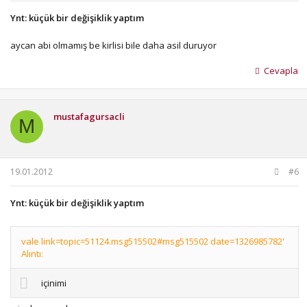
Ynt: küçük bir değişiklik yaptım
aycan abi olmamış be kirlisi bile daha asil duruyor
Cevapla
mustafagursacli
M
19.01.2012
#6
Ynt: küçük bir değişiklik yaptım
vale link=topic=51124.msg515502#msg515502 date=1326985782'
Alıntı:
içinimi