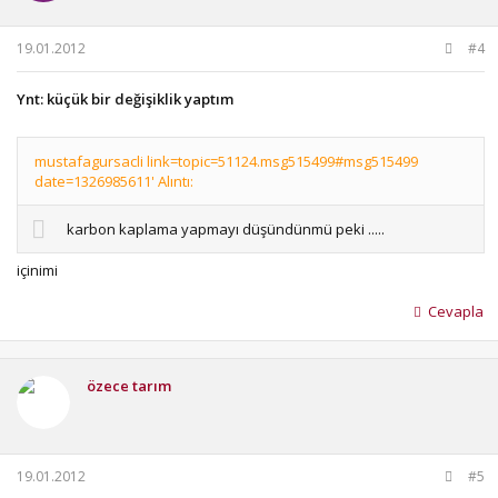
19.01.2012
#4
Ynt: küçük bir değişiklik yaptım
mustafagursacli link=topic=51124.msg515499#msg515499
date=1326985611' Alıntı:
karbon kaplama yapmayı düşündünmü peki .....
içinimi
Cevapla
özece tarım
19.01.2012
#5