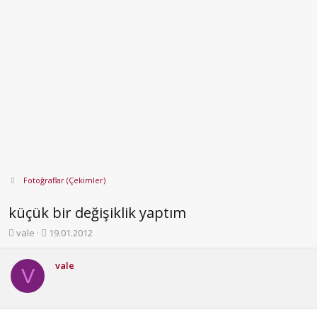
Fotoğraflar (Çekimler)
küçük bir değişiklik yaptım
K
B
vale
19.01.2012
o
a
n
ş
vale
b
l
V
u
a
y
n
u
g