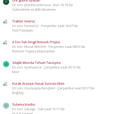
Üre gübre fiyatları
P
En son: phednourtensua
Dün 10:19 da
Gübreleme ve Bitki Besleme
Traktör önerisi
En son: Farmer22
Perşembe saat 16:07'de
Hızlı Paylaşım
6 Ton Tek Dingil Römork Projesi
En son: Murat AKKAYA
Perşembe saat 08:53'de
Römork-Taşıma Ekipmanları
Silajlık Mısırda Tohum Tavsiyesi
A
En son: Ayahuasca
Çarşamba saat 20:15'de
Mısır
Kurak Araziye Hasat Sonrası Ekim
En son: Uzunyayla Rençberi
Çarşamba saat 00:57'de
Buğday
Sulama kredisi
V
En son: vasago
Salı saat 15:11'de
Hızlı Paylaşım