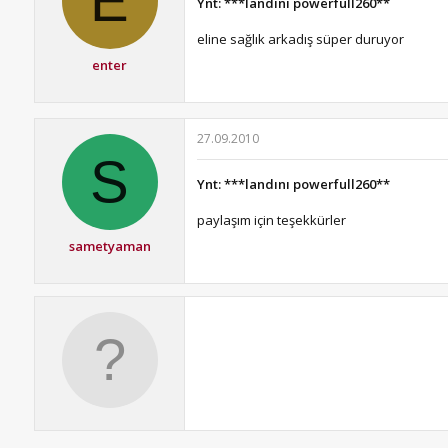
E
Ynt: ***landını powerfull260**
eline sağlık arkadış süper duruyor
enter
27.09.2010
S
Ynt: ***landını powerfull260**
paylaşım için teşekkürler
sametyaman