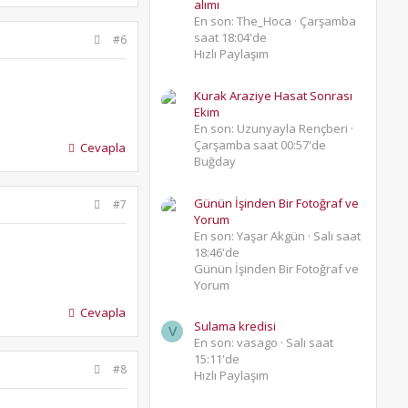
alımı
En son: The_Hoca
Çarşamba
saat 18:04'de
#6
Hızlı Paylaşım
Kurak Araziye Hasat Sonrası
Ekim
En son: Uzunyayla Rençberi
Çarşamba saat 00:57'de
Cevapla
Buğday
Günün İşinden Bir Fotoğraf ve
#7
Yorum
En son: Yaşar Akgün
Salı saat
18:46'de
Günün İşinden Bir Fotoğraf ve
Yorum
Cevapla
Sulama kredisi
V
En son: vasago
Salı saat
15:11'de
#8
Hızlı Paylaşım