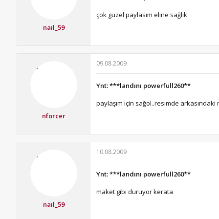
çok güzel paylasım eline sağlık
naıl_59
09.08.2009
Ynt: ***landını powerfull260**
paylaşım için sağol..resimde arkasındaki
nforcer
10.08.2009
Ynt: ***landını powerfull260**
maket gibi duruyor kerata
naıl_59