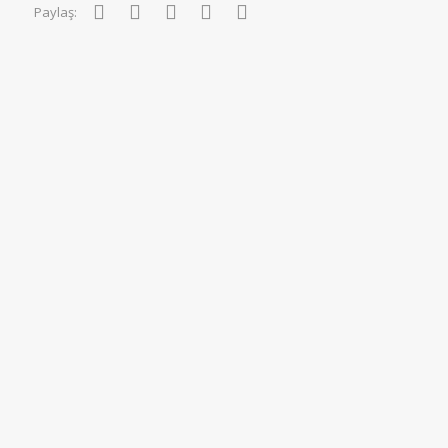
Facebook
Twitter
Pinterest
WhatsApp
E-posta
Paylaş: