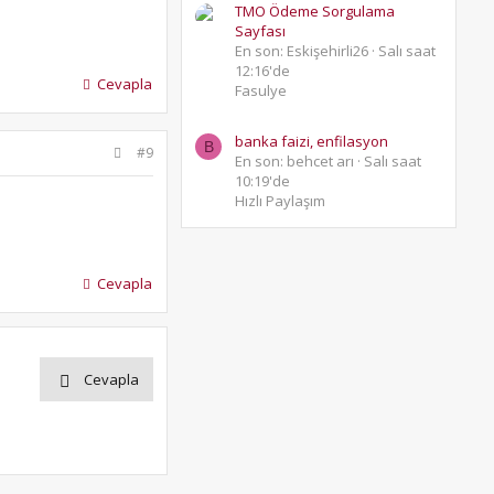
TMO Ödeme Sorgulama
Sayfası
En son: Eskişehirli26
Salı saat
12:16'de
Cevapla
Fasulye
banka faizi, enfilasyon
B
#9
En son: behcet arı
Salı saat
10:19'de
Hızlı Paylaşım
Cevapla
Cevapla