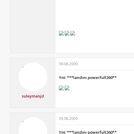
09.08.2009
Ynt: ***landını powerfull260**
suleymanjd
09.08.2009
Ynt: ***landını powerfull260**