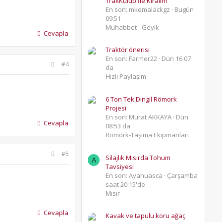
TrakKulüp İle Kıralım
En son: mkemalackgz
Bugün
09:51
Muhabbet - Geyik
Cevapla
Traktör önerisi
En son: Farmer22
Dün 16:07
#4
da
Hızlı Paylaşım
6 Ton Tek Dingil Römork
Projesi
En son: Murat AKKAYA
Dün
Cevapla
08:53 da
Römork-Taşıma Ekipmanları
#5
Silajlık Mısırda Tohum
A
Tavsiyesi
En son: Ayahuasca
Çarşamba
saat 20:15'de
Mısır
Cevapla
Kavak ve tapulu koru ağaç