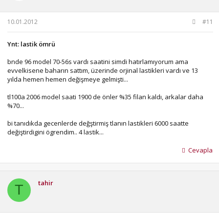
10.01.2012
#11
Ynt: lastik ömrü
bnde 96 model 70-56s vardı saatini simdi hatırlamıyorum ama
evvelkisene baharın sattım, üzerinde orjinal lastikleri vardı ve 13
yılda hemen hemen değişmeye gelmişti...
tl100a 2006 model saati 1900 de önler %35 filan kaldı, arkalar daha
%70...
bi tanıdıkda gecenlerde değştirmiş tlanın lastikleri 6000 saatte
değiştirdigini ögrendim.. 4 lastik...
Cevapla
tahir
T