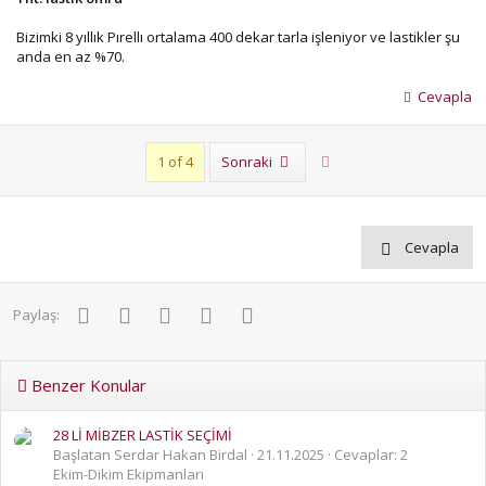
Bizimki 8 yıllık Pırellı ortalama 400 dekar tarla işleniyor ve lastikler şu
anda en az %70.
Cevapla
Son
1 of 4
Sonraki
Cevapla
Facebook
Twitter
Pinterest
WhatsApp
E-posta
Paylaş:
Benzer Konular
28 Lİ MİBZER LASTİK SEÇİMİ
Başlatan Serdar Hakan Birdal
21.11.2025
Cevaplar: 2
Ekim-Dikim Ekipmanları