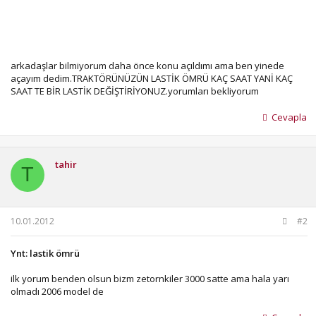
arkadaşlar bilmiyorum daha önce konu açıldımı ama ben yinede
açayım dedim.TRAKTÖRÜNÜZÜN LASTİK ÖMRÜ KAÇ SAAT YANİ KAÇ
SAAT TE BİR LASTİK DEĞİŞTİRİYONUZ.yorumları bekliyorum
Cevapla
tahir
T
10.01.2012
#2
Ynt: lastik ömrü
ilk yorum benden olsun bizm zetornkiler 3000 satte ama hala yarı
olmadı 2006 model de