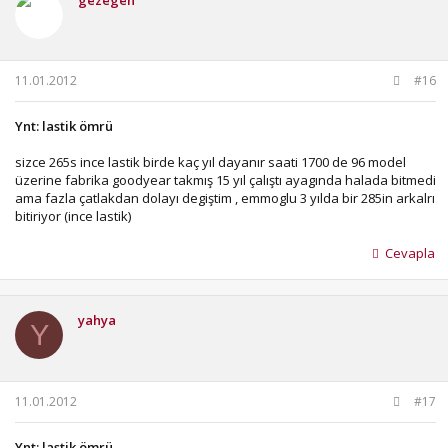
11.01.2012
#16
Ynt: lastik ömrü
sizce 265s ince lastik birde kaç yıl dayanır saati 1700 de 96 model
üzerine fabrika goodyear takmış 15 yıl çalıştı ayagında halada bitmedi
ama fazla çatlakdan dolayı degiştim , emmoglu 3 yılda bir 285in arkalrı
bitiriyor (ince lastik)
Cevapla
yahya
Y
11.01.2012
#17
Ynt: lastik ömrü