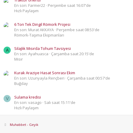
Traktör önerisi
En son: Farmer22
Perşembe saat 16:07'de
Hızlı Paylaşım
6 Ton Tek Dingil Römork Projesi
En son: Murat AKKAYA
Perşembe saat 08:53'de
Römork-Taşıma Ekipmanları
Silajlık Mısırda Tohum Tavsiyesi
A
En son: Ayahuasca
Çarşamba saat 20:15'de
Mısır
Kurak Araziye Hasat Sonrası Ekim
En son: Uzunyayla Rençberi
Çarşamba saat 00:57'de
Buğday
Sulama kredisi
V
En son: vasago
Salı saat 15:11'de
Hızlı Paylaşım
Muhabbet - Geyik