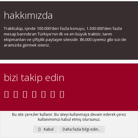
hakkımızda
TrakKulüp, içinde 100.000'den fazla konuyu, 1.300.000'den fazla
mesajı barındıran Türkiye'nin ilk ve en büyük traktör, tarım
ekipmanları ve çiftçilik paylaşım sitesidir. 86.000 üyemiz gibi sizi de
aramızda görmek isteriz.
bizi takip edin
Bu site çerezler kullanır. Bu siteyi kullanmaya devam ederek çerez
kullanımımızı kabul etmiş olursunuz.
Bize ulaşın
Şartlar ve kurallar
Gizlilik politikası
Yardım
Ana sayfa
R
Kabul
Daha fazla bilgi edin…
S
S
®