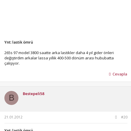
Ynt: lastik ömrü
265s 97 model 3800 saatte arka lastikler daha 4 yıl gider önleri
değiştirdim arkalar lassa yıllık 400-500 dönüm arası hububatta
çalışıyor.
Cevapla
Bestepeli58
B
21.01.2012
#20
Ynt: lastik ömrü