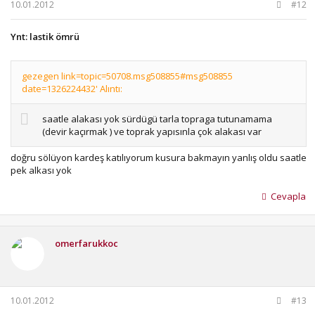
10.01.2012
#12
Ynt: lastik ömrü
gezegen link=topic=50708.msg508855#msg508855
date=1326224432' Alıntı:
saatle alakası yok sürdügü tarla topraga tutunamama
(devir kaçırmak ) ve toprak yapısınla çok alakası var
doğru sölüyon kardeş katılıyorum kusura bakmayın yanlış oldu saatle
pek alkası yok
Cevapla
omerfarukkoc
10.01.2012
#13