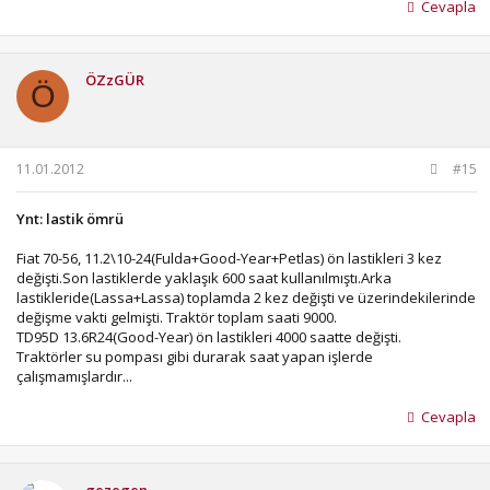
Cevapla
ÖZzGÜR
Ö
11.01.2012
#15
Ynt: lastik ömrü
Fiat 70-56, 11.2\10-24(Fulda+Good-Year+Petlas) ön lastikleri 3 kez
değişti.Son lastiklerde yaklaşık 600 saat kullanılmıştı.Arka
lastikleride(Lassa+Lassa) toplamda 2 kez değişti ve üzerindekilerinde
değişme vakti gelmişti. Traktör toplam saati 9000.
TD95D 13.6R24(Good-Year) ön lastikleri 4000 saatte değişti.
Traktörler su pompası gibi durarak saat yapan işlerde
çalışmamışlardır...
Cevapla
gezegen