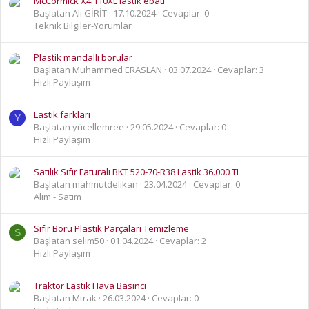
McCormick X4.110XL lastik ebatı
Başlatan Ali GİRİT
17.10.2024
Cevaplar: 0
Teknik Bilgiler-Yorumlar
Plastik mandallı borular
Başlatan Muhammed ERASLAN
03.07.2024
Cevaplar: 3
Hızlı Paylaşım
Lastik farkları
Y
Başlatan yücellemree
29.05.2024
Cevaplar: 0
Hızlı Paylaşım
Satılık Sıfır Faturalı BKT 520-70-R38 Lastik 36.000 TL
Başlatan mahmutdelikan
23.04.2024
Cevaplar: 0
Alım - Satım
Sıfır Boru Plastik Parçalari Temizleme
S
Başlatan selim50
01.04.2024
Cevaplar: 2
Hızlı Paylaşım
Traktör Lastik Hava Basıncı
Başlatan Mtrak
26.03.2024
Cevaplar: 0