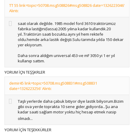
TT 55 link=topic=50708.msg508826#msg508826 date=1326223046'
Alıntı:
saat olarak değilde. 1985 model ford 3610 traktörümüz
fabrika lastiğini(lassa) 2005 yılına kadar kullandık.20
yıl..Traktörün saati bozuktu.aynı yıl hem rektefe
oldu.hemde arka lastik değişti.Sulu tarımda yılda 150 dekar
yer ekiyorum.
Daha sonra aldığım universal 453-ve mF 3050 yi 1 er yıl
kullanıp sattım.
YORUM İÇN TEŞŞKRLER
demir45 link=topic=50708.msg508831#msg508831
date=1326223256' Alıntı:
Taşlı yerlerde daha çabuk bitiyor diye lastik biliyorum.Bizim
gibi ova yerde toprakta 10 sene gider,gidiyorda...Şu ana
kadar saati sağlam motor yoktu hiç hesap etmek nasip
olmadı...
YORUM İÇİN TEŞEKKÜRLER