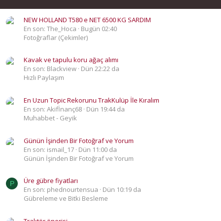
NEW HOLLAND T580 e NET 6500 KG SARDIM
En son: The_Hoca
Bugün 02:40
Fotoğraflar (Çekimler)
Kavak ve tapulu koru ağaç alımı
En son: Blackview
Dün 22:22 da
Hızlı Paylaşım
En Uzun Topic Rekorunu TrakKulüp İle Kıralım
En son: Akifİnanç68
Dün 19:44 da
Muhabbet - Geyik
Günün İşinden Bir Fotoğraf ve Yorum
En son: ismail_17
Dün 11:00 da
Günün İşinden Bir Fotoğraf ve Yorum
Üre gübre fiyatları
P
En son: phednourtensua
Dün 10:19 da
Gübreleme ve Bitki Besleme