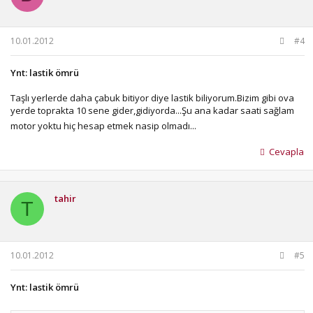
10.01.2012
#4
Ynt: lastik ömrü
Taşlı yerlerde daha çabuk bitiyor diye lastik biliyorum.Bizim gibi ova
yerde toprakta 10 sene gider,gidiyorda...Şu ana kadar saati sağlam
motor yoktu hiç hesap etmek nasip olmadı...
Cevapla
tahir
T
10.01.2012
#5
Ynt: lastik ömrü