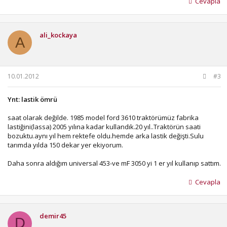
Cevapla
ali_kockaya
A
10.01.2012
#3
Ynt: lastik ömrü
saat olarak değilde. 1985 model ford 3610 traktörümüz fabrika
lastiğini(lassa) 2005 yılına kadar kullandık.20 yıl..Traktörün saati
bozuktu.aynı yıl hem rektefe oldu.hemde arka lastik değişti.Sulu
tarımda yılda 150 dekar yer ekiyorum.
Daha sonra aldığım universal 453-ve mF 3050 yi 1 er yıl kullanıp sattım.
Cevapla
demir45
D