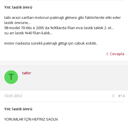
Ynt: lastik ömrü
tabi arazi sartları motorun patinajlı gitmesi gibi faktörlerde etki eder
lastik ömrüne...
98 model 70-66s e 2005 da %90larda filan ince lastik taktık 2. el...
su an lastik %40 filan kaldı...
motor nadasta sürekli patinajlı gittigi için cabuk eskitti..
Cevapla
tahir
T
10.01.2012
#14
Ynt: lastik ömrü
YORUMLAR İÇİN HEPİNZ SAOLN