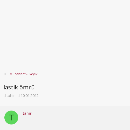
Muhabbet - Geyik
lastik ömrü
K
B
tahir
10.01.2012
o
a
n
ş
b
l
tahir
T
u
a
y
n
u
g