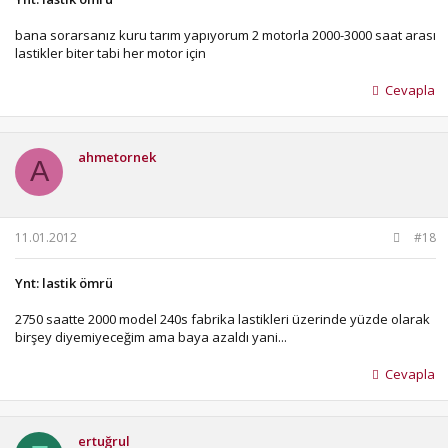
bana sorarsanız kuru tarım yapıyorum 2 motorla 2000-3000 saat arası
lastikler biter tabi her motor için
Cevapla
ahmetornek
A
11.01.2012
#18
Ynt: lastik ömrü
2750 saatte 2000 model 240s fabrika lastikleri üzerinde yüzde olarak
birşey diyemiyeceğim ama baya azaldı yani...
Cevapla
ertuğrul