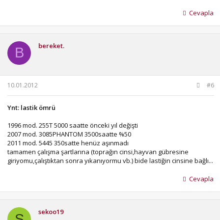
Cevapla
bereket.
B
10.01.2012
#6
Ynt: lastik ömrü
1996 mod. 255T 5000 saatte önceki yıl değişti
2007 mod. 3085PHANTOM 3500saatte %50
2011 mod. 5445 350satte henüz aşınmadı
tamamen çalışma şartlarına (toprağın cinsi,hayvan gübresine
giriyomu,çalıştıktan sonra yıkanıyormu vb.) bide lastiğin cinsine bağlı...
Cevapla
sekoo19
S