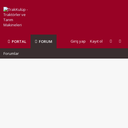
Giriş yap
Kayıt ol
PORTAL
FORUM
Forumlar