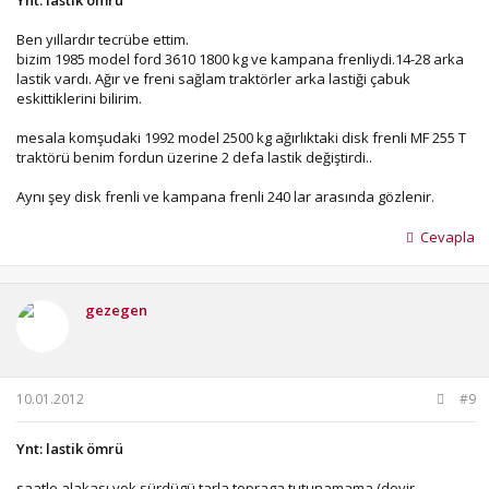
Ynt: lastik ömrü
Ben yıllardır tecrübe ettim.
bizim 1985 model ford 3610 1800 kg ve kampana frenliydi.14-28 arka
lastik vardı. Ağır ve freni sağlam traktörler arka lastiği çabuk
eskittiklerini bilirim.
mesala komşudaki 1992 model 2500 kg ağırlıktaki disk frenli MF 255 T
traktörü benim fordun üzerine 2 defa lastik değiştirdi..
Aynı şey disk frenli ve kampana frenli 240 lar arasında gözlenir.
Cevapla
gezegen
10.01.2012
#9
Ynt: lastik ömrü
saatle alakası yok sürdügü tarla topraga tutunamama (devir