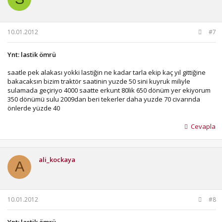
10.01.2012
#7
Ynt: lastik ömrü
saatle pek alakası yokki lastiğin ne kadar tarla ekip kaç yıl gittiğine
bakacaksın bizim traktör saatinin yuzde 50 sini kuyruk miliyle
sulamada geçiriyo 4000 saatte erkunt 80lik 650 dönüm yer ekiyorum
350 dönümü sulu 2009dan beri tekerler daha yuzde 70 civarında
önlerde yüzde 40
Cevapla
ali_kockaya
A
10.01.2012
#8