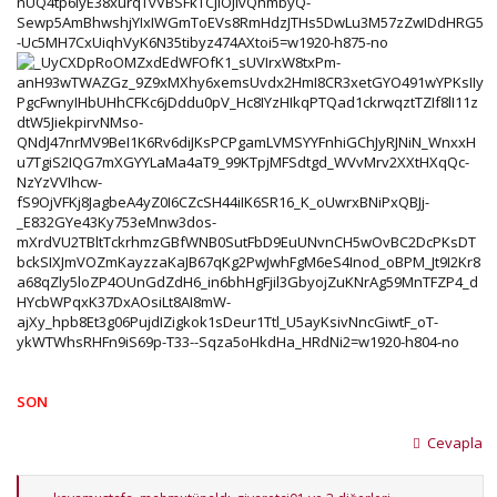
SON
Cevapla
T