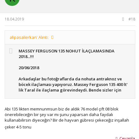
18.04.2019
#18
alipasalierkan' Alıntı:
MASSEY FERGUSON 135 NOHUT İLAÇLAMASINDA
2018...!!!
20/06/2018
Arkadaşlar bu fotoğraflarda da nohuta antraknoz ve
böcek ilaçlaması yapıyoruz. Massey Ferguson 135 400 lt'
lik Taral ile ilaçlama görevindeydi. Bende sizler için
bazı fotoğraflar çektim. Şimdi sizlerle paylaşıyorum....
Abi 135 likten memnunmsun biz de aldık 76 model çift 08 blok
önerebileceğin bir şey var mı şunu yaparsan daha faydalı
alipasalierkan.......
kullanabilirsin diyeceğin? Bir de hayvan gübresi çekeceğiz inşallah
çeker 4-5 tonu
Cevapla