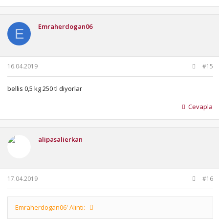
Emraherdogan06
E
16.04.2019
#15
bellis 0,5 kg 250 tl diyorlar
Cevapla
alipasalierkan
17.04.2019
#16
Emraherdogan06' Alıntı: