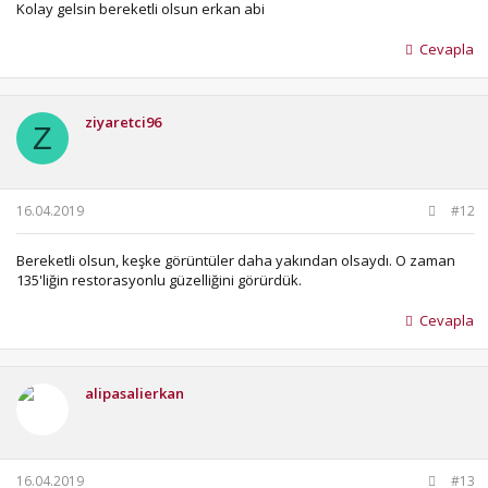
Kolay gelsin bereketli olsun erkan abi
Cevapla
ziyaretci96
Z
16.04.2019
#12
Bereketli olsun, keşke görüntüler daha yakından olsaydı. O zaman
135'liğin restorasyonlu güzelliğini görürdük.
Cevapla
alipasalierkan
16.04.2019
#13