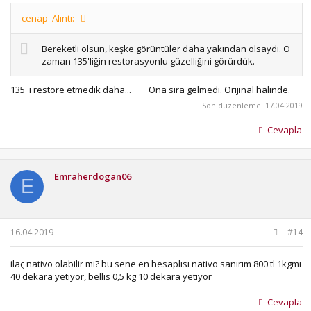
cenap' Alıntı:
Bereketli olsun, keşke görüntüler daha yakından olsaydı. O
zaman 135'liğin restorasyonlu güzelliğini görürdük.
135' i restore etmedik daha...
Ona sıra gelmedi. Orijinal halinde.
Son düzenleme:
17.04.2019
Cevapla
Emraherdogan06
E
16.04.2019
#14
ilaç nativo olabilir mi? bu sene en hesaplısı nativo sanırım 800 tl 1kgmı
40 dekara yetiyor, bellis 0,5 kg 10 dekara yetiyor
Cevapla