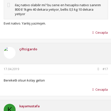
ilaç nativo olabilir mi? bu sene en hesaplısı nativo sanırım
800 tl 1kgmı 40 dekara yetiyor, bellis 0,5 kg 10 dekara
yetiyor
Evet nativo. Yanlış yazmışım.
Cevapla
çiftcigardo
17.04.2019
#17
Bereketli olsun kolay gelsın
Cevapla
kayamustafa
K