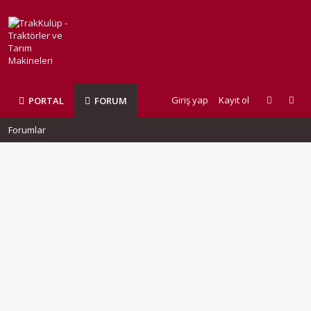
Giriş yap
Kayıt ol
PORTAL
FORUM
Forumlar