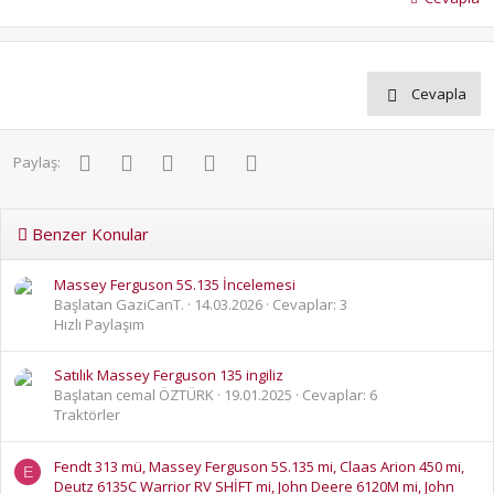
Cevapla
Facebook
Twitter
Pinterest
WhatsApp
E-posta
Paylaş:
Benzer Konular
Massey Ferguson 5S.135 İncelemesi
Başlatan GaziCanT.
14.03.2026
Cevaplar: 3
Hızlı Paylaşım
Satılık Massey Ferguson 135 ingiliz
Başlatan cemal ÖZTÜRK
19.01.2025
Cevaplar: 6
Traktörler
Fendt 313 mü, Massey Ferguson 5S.135 mi, Claas Arion 450 mi,
E
Deutz 6135C Warrior RV SHİFT mi, John Deere 6120M mi, John