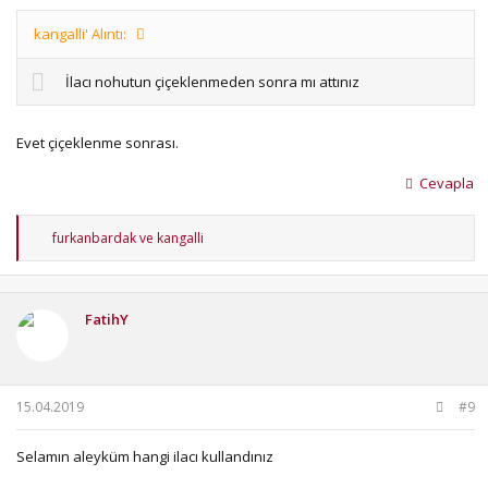
kangalli' Alıntı:
İlacı nohutun çiçeklenmeden sonra mı attınız
Evet çiçeklenme sonrası.
Cevapla
T
furkanbardak
ve
kangalli
e
p
k
i
FatihY
l
e
r
:
15.04.2019
#9
Selamın aleyküm hangi ilacı kullandınız