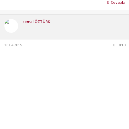
Cevapla
cemal ÖZTÜRK
16.04.2019
#10