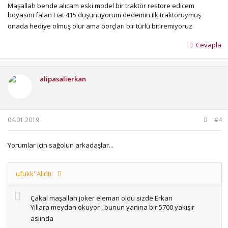
Maşallah bende alıcam eski model bir traktör restore edicem
boyasını falan Fiat 415 düşünüyorum dedemin ilk traktörüymüş
onada hediye olmuş olur ama borçları bir türlü bitiremiyoruz
Cevapla
alipasalierkan
04.01.2019
#4
Yorumlar için sağolun arkadaşlar...
ufukk' Alıntı:
Çakal maşallah joker eleman oldu sizde Erkan
Yıllara meydan okuyor , bunun yanına bir 5700 yakışır
aslında