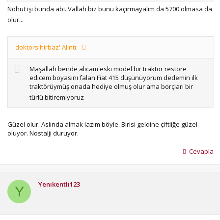
Nohut işi bunda abi. Vallah biz bunu kaçırmayalım da 5700 olmasa da
olur...
doktorsihirbaz' Alıntı:
Maşallah bende alıcam eski model bir traktör restore
edicem boyasını falan Fiat 415 düşünüyorum dedemin ilk
traktörüymüş onada hediye olmuş olur ama borçları bir
türlü bitiremiyoruz
Güzel olur. Aslında almak lazım böyle. Birisi geldine çiftliğe güzel
oluyor. Nostalji duruyor.
Cevapla
Yenikentli123
Y