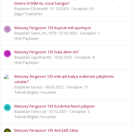
Deere 6130M mi, sizce hangisi?
Başlatan Efsane40
31.10.2023
Cevaplar: 59
Diğer Traktörler
Massey Ferguson 135 Kuyruk mili ayırmıyor
S
Başlatan Sami_mf_1970
07.03.2022
Cevaplar: 1
Hızlı Paylaşım
Massey Ferguson 135 hala alınır mı?
O
Başlatan oguzhan60
14.02.2022
Cevaplar: 8
Hızlı Paylaşım
Massey ferguson 135 eski ipli balya makinası çalıştırırmı
ustalar?
Başlatan taurus
09.02.2022
Cevaplar: 11
Teknik Bilgiler-Yorumlar
Massey Ferguson 135 Kızdırma Nasıl çalışıyor
N
Başlatan nalsız at
13.12.2021
Cevaplar: 3
Teknik Bilgiler-Yorumlar
Massey Ferguson 135 4x4 Şaft Çıkışı
B