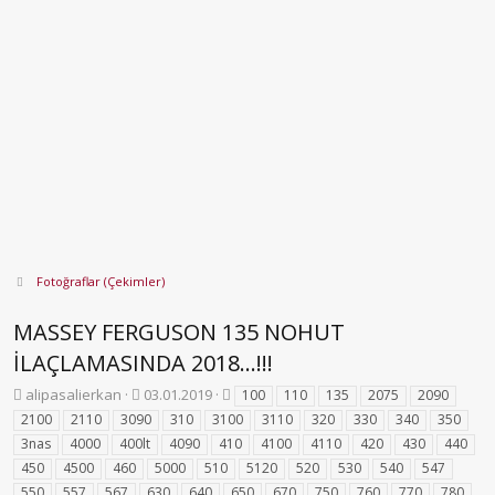
Fotoğraflar (Çekimler)
MASSEY FERGUSON 135 NOHUT
İLAÇLAMASINDA 2018...!!!
K
B
E
alipasalierkan
03.01.2019
100
110
135
2075
2090
o
a
t
2100
2110
3090
310
3100
3110
320
330
340
350
n
ş
i
3nas
4000
400lt
4090
410
4100
4110
420
430
440
b
l
k
450
4500
460
5000
510
5120
520
530
540
547
u
a
e
550
y
557
567
n
630
640
650
t
670
750
760
770
780