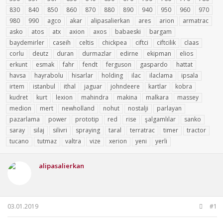
u
g
l
830
840
850
860
870
880
890
940
950
960
970
b
ı
e
980
990
agco
akar
alipasalierkan
ares
arion
armatrac
a
ç
r
asko
atos
atx
axion
axos
babaeski
bargam
ş
t
baydemirler
caseih
celtis
chickpea
ciftci
ciftcilik
claas
l
a
a
r
corlu
deutz
duran
durmazlar
edirne
ekipman
elios
t
i
erkunt
esmak
fahr
fendt
ferguson
gaspardo
hattat
a
h
havsa
hayrabolu
hisarlar
holding
ilac
ilaclama
ipsala
n
i
irtem
istanbul
ithal
jaguar
johndeere
kartlar
kobra
kudret
kurt
lexion
mahindra
makina
malkara
massey
medion
mert
newholland
nohut
nostalji
parlayan
pazarlama
power
prototip
red
rise
şalgamlılar
sanko
saray
silaj
silivri
spraying
taral
terratrac
timer
tractor
tucano
tutmaz
valtra
vize
xerion
yeni
yerli
alipasalierkan
03.01.2019
#1