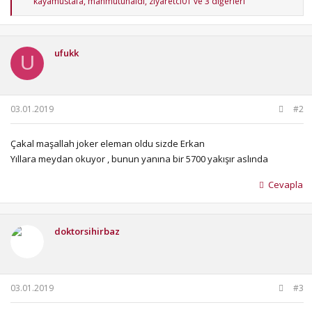
kayamustafa
,
mahmutünaldı
,
ziyaretci01
ve 3 diğerleri
e
p
k
i
ufukk
l
U
e
r
:
03.01.2019
#2
Çakal maşallah joker eleman oldu sizde Erkan
Yıllara meydan okuyor , bunun yanına bir 5700 yakışır aslında
Cevapla
doktorsihirbaz
03.01.2019
#3