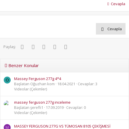
Cevapla
Cevapla
Facebook
Twitter
Pinterest
WhatsApp
E-posta
Paylaş:
Benzer Konular
Massey Ferguson 277g 4*4
O
Başlatan Oğuzhan kom
18.04.2021
Cevaplar: 3
Videolar (Çekimler)
massey ferguson 277g inceleme
Başlatan şerefli1
17.09.2019
Cevaplar: 0
Videolar (Çekimler)
MASSEY FERGUSON 277G VS TÜMOSAN 8105 ÇEKİŞMESİ
M