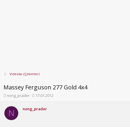
Videolar (Çekimler)
Massey Ferguson 277 Gold 4x4
K
B
nong_prader
17.01.2012
o
a
n
ş
nong_prader
b
l
N
u
a
y
n
u
g