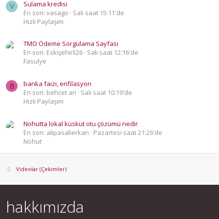
Sulama kredisi
V
En son: vasago
Salı saat 15:11'de
Hızlı Paylaşım
TMO Ödeme Sorgulama Sayfası
En son: Eskişehirli26
Salı saat 12:16'de
Fasulye
banka faizi, enfilasyon
B
En son: behcet arı
Salı saat 10:19'de
Hızlı Paylaşım
Nohutta lokal küsküt otu çözümü nedir
En son: alipasalierkan
Pazartesi saat 21:26'de
Nohut
Videolar (Çekimler)
hakkımızda