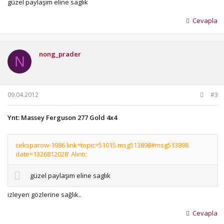
güzel paylaşım eline saglık
Cevapla
nong_prader
N
09.04.2012
#3
Ynt: Massey Ferguson 277 Gold 4x4
ceksparow-1986 link=topic=51015.msg513898#msg513898
date=1326812028' Alıntı:
güzel paylaşım eline saglık
izleyen gözlerine sağlık..
Cevapla