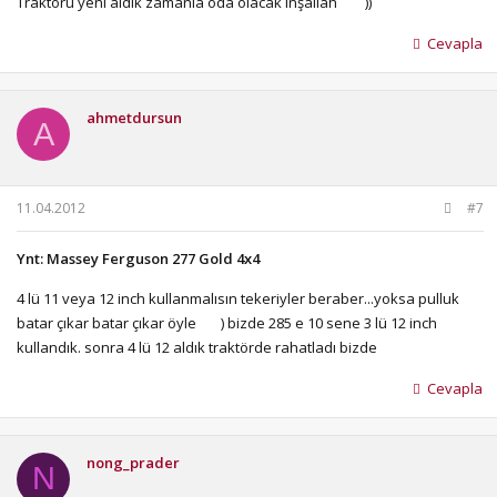
Traktörü yeni aldık zamanla oda olacak inşallah
))
Cevapla
ahmetdursun
A
11.04.2012
#7
Ynt: Massey Ferguson 277 Gold 4x4
4 lü 11 veya 12 inch kullanmalısın tekeriyler beraber...yoksa pulluk
batar çıkar batar çıkar öyle
) bizde 285 e 10 sene 3 lü 12 inch
kullandık. sonra 4 lü 12 aldık traktörde rahatladı bizde
Cevapla
nong_prader
N