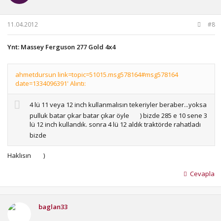
11.04.2012
#8
Ynt: Massey Ferguson 277 Gold 4x4
ahmetdursun link=topic=51015.msg578164#msg578164
date=1334096391' Alıntı:
4 lü 11 veya 12 inch kullanmalısın tekeriyler beraber...yoksa
pulluk batar çıkar batar çıkar öyle
) bizde 285 e 10 sene 3
lü 12 inch kullandık. sonra 4 lü 12 aldık traktörde rahatladı
bizde
Haklısın
)
Cevapla
baglan33