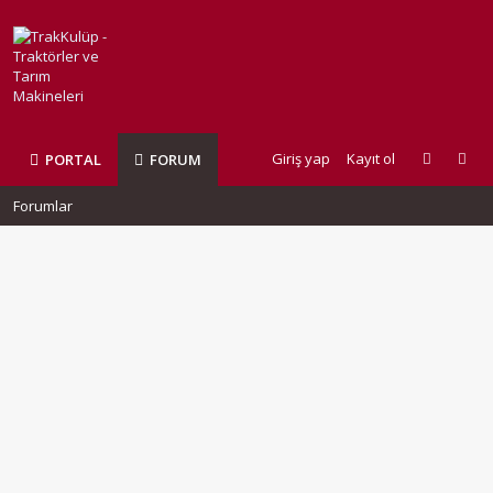
Giriş yap
Kayıt ol
PORTAL
FORUM
Forumlar