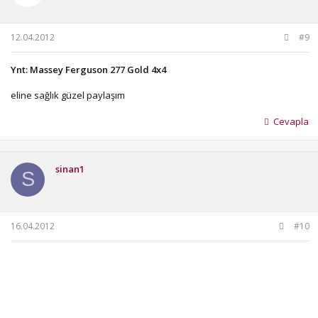
12.04.2012
#9
Ynt: Massey Ferguson 277 Gold 4x4
eline sağlık güzel paylaşım
Cevapla
sinan1
S
16.04.2012
#10