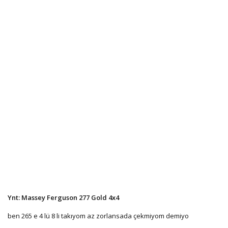
Ynt: Massey Ferguson 277 Gold 4x4
ben 265 e 4 lü 8 li takıyom az zorlansada çekmiyom demiyo