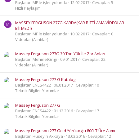
Başlatan MF le işler yolunda
12.02.2017
Cevaplar: 5
Hızlı Paylaşım
MASSEY FERGUSON 277G KARDA(KAR BİTTİ AMA VİDEOLAR
M
BİTMEDİ)
Başlatan MF le işler yolunda
10.02.2017
Cevaplar: 0
Videolar (Alıntılar)
Massey Ferguson 277G 30 Ton Yük İle Zor Anları
Başlatan MehmetGngr
09.01.2017
Cevaplar: 22
Videolar (Alıntılar)
Massey Ferguson 277 G Katalog
Başlatan ENES4422
06.01.2017
Cevaplar: 10
Teknik Bilgiler-Yorumlar
Massey Ferguson 277 G
Başlatan ENES4422
01.12.2016
Cevaplar: 17
Teknik Bilgiler-Yorumlar
Massey Ferguson 277 Gold Yörükoglu 800LT Üre Atımı
Başlatan Hüseyin Akkaya
13.03.2016
Cevaplar: 12