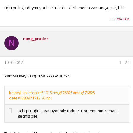
üçlü pulluğu duymuyor bile traktör. Dörtlemenin zamanı geçmiş bile.
Cevapla
nong_prader
N
10.04.2012
#6
Ynt: Massey Ferguson 277 Gold 4x4
keltaşlı link=topic=51015.msg576825#msg576825
date=1333971719' Alıntı:
üçlü pulluğu duymuyor bile traktör. Dörtlemenin zamanı
geçmiş bile.