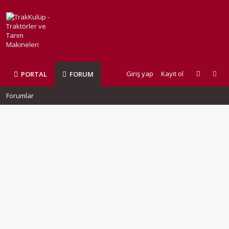
Giriş yap
Kayıt ol
PORTAL
FORUM
Forumlar