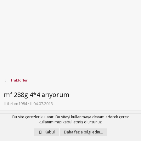
Traktörler
mf 288g 4*4 arıyorum
K
B
ibrhm1984
04.07.2013
o
a
n
ş
Bu site çerezler kullanır. Bu siteyi kullanmaya devam ederek çerez
ibrhm1984
b
l
I
kullanımımızı kabul etmiş olursunuz.
u
a
y
n
Kabul
Daha fazla bilgi edin…
u
g