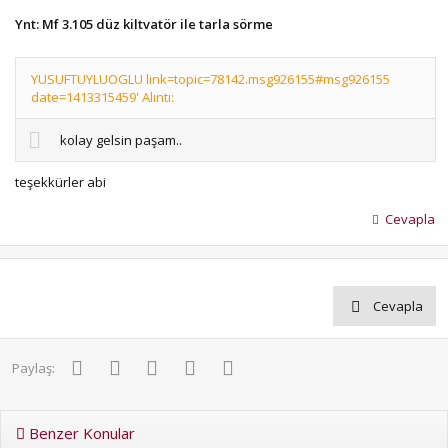
Ynt: Mf 3.105 düz kiltvatör ile tarla sörme
YUSUFTUYLUOGLU link=topic=78142.msg926155#msg926155
date=1413315459' Alıntı:
kolay gelsin paşam..
teşekkürler abi
Cevapla
Cevapla
Facebook
Twitter
Pinterest
WhatsApp
E-posta
Paylaş:
Benzer Konular