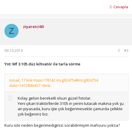
Cevapla
ziyaretci60
Z
09.10.2014
#3
Ynt: Mf 3.105 düz kiltvatör ile tarla sörme
ismail_17 link=topic=78142.msg924754#msg924754
date=1412846437' Alıntı:
Kolay gelsin bereketli olsun güzel fotolar.
Yeni çıkan traktörllerde 3105 in yerini tutacak makina yok şu
an piyasada, kuru işte çok beğenmesekte çamurda çeltikte
çok beğeniriz biz.
Kuru iste neden begenmediginizi sorabilirmiyim mahsuru yoksa?