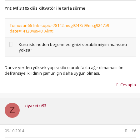
Ynt: Mf 3.105 düz kiltvatör ile tarla sörme
Tumosan66 link=topic=78142.msg924759#msg924759
date=1412848948' Alıntı:
Kuru iste neden begenmediginizi sorabilirmiyim mahsuru
yoksa?
Dar ve yerden yüksek yapısı kilo olarak fazla ağır olmaması ön
defransiyel kilidinin çamur için daha uygun olması.
Cevapla
ziyaretci93
Z
09.10.2014
#6