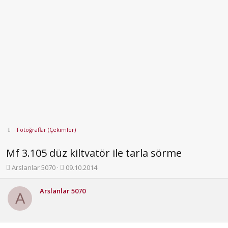
Fotoğraflar (Çekimler)
Mf 3.105 düz kiltvatör ile tarla sörme
K
B
Arslanlar 5070
09.10.2014
o
a
n
ş
Arslanlar 5070
b
l
A
u
a
y
n
u
g