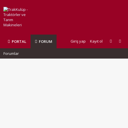
Giriş yap
Kayıt ol
PORTAL
FORUM
Forumlar