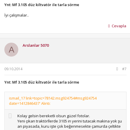
Ynt: Mf 3.105 düz kiltvatör ile tarla sörme
İyi çalışmalar..
Cevapla
Arslanlar 5070
A
09.10.2014
#7
Ynt: Mf 3.105 düz kiltvatör ile tarla sörme
ismail_17 link=topic=78142.msg924754#msg924754
date=1412846437' Alıntı:
Kolay gelsin bereketli olsun güzel fotolar.
Yeni çıkan traktörllerde 3105 in yerini tutacak makina yok şu
an piyasada, kuru işte çok beğenmesekte çamurda çeltikte