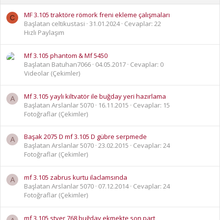
MF 3.105 traktöre römork freni ekleme çalışmaları
C
Başlatan celtikustasi
31.01.2024
Cevaplar: 22
Hızlı Paylaşım
Mf 3.105 phantom & Mf 5450
Başlatan Batuhan7066
04.05.2017
Cevaplar: 0
Videolar (Çekimler)
Mf 3.105 yaylı kiltvatör ile buğday yeri hazırlama
A
Başlatan Arslanlar 5070
16.11.2015
Cevaplar: 15
Fotoğraflar (Çekimler)
Başak 2075 D mf 3.105 D gübre serpmede
A
Başlatan Arslanlar 5070
23.02.2015
Cevaplar: 24
Fotoğraflar (Çekimler)
mf 3.105 zabrus kurtu ilaclamsında
A
Başlatan Arslanlar 5070
07.12.2014
Cevaplar: 24
Fotoğraflar (Çekimler)
mf 3.105 styer 768 buğday ekmekte son part