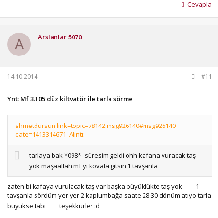
Cevapla
Arslanlar 5070
A
14.10.2014
#11
Ynt: Mf 3.105 düz kiltvatör ile tarla sörme
ahmetdursun link=topic=78142.msg926140#msg926140
date=1413314671' Alıntı:
tarlaya bak *098*- süresim geldi ohh kafana vuracak taş
yok maşaallah mf yi kovala gitsin 1 tavşanla
zaten bi kafaya vurulacak taş var başka büyüklükte taş yok
1
tavşanla sördüm yer yer 2 kaplumbağa saate 28 30 dönüm atıyo tarla
büyükse tabi
teşekkürler :d