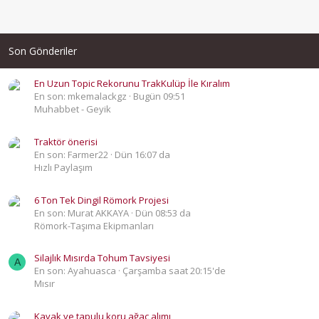
Son Gönderiler
En Uzun Topic Rekorunu TrakKulüp İle Kıralım
En son: mkemalackgz
Bugün 09:51
Muhabbet - Geyik
Traktör önerisi
En son: Farmer22
Dün 16:07 da
Hızlı Paylaşım
6 Ton Tek Dingil Römork Projesi
En son: Murat AKKAYA
Dün 08:53 da
Römork-Taşıma Ekipmanları
Silajlık Mısırda Tohum Tavsiyesi
A
En son: Ayahuasca
Çarşamba saat 20:15'de
Mısır
Kavak ve tapulu koru ağaç alımı