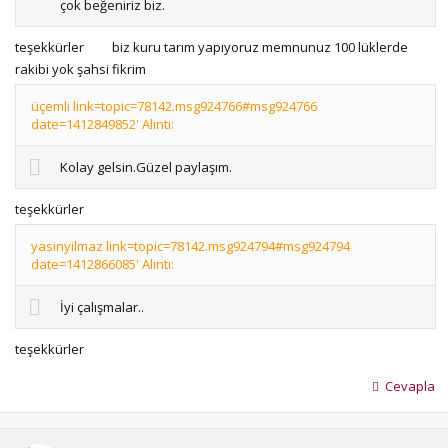
çok beğeniriz biz.
teşekkürler
biz kuru tarım yapıyoruz memnunuz 100 lüklerde
rakibi yok şahsi fikrim
üçemli link=topic=78142.msg924766#msg924766
date=1412849852' Alıntı:
Kolay gelsin.Güzel paylaşım.
teşekkürler
yasinyilmaz link=topic=78142.msg924794#msg924794
date=1412866085' Alıntı:
İyi çalışmalar..
teşekkürler
Cevapla