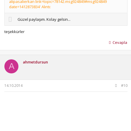
alipasalierkan link=topic=78142.msg924849#msg924849
date=1412873834' Alıntı:
Güzel paylaşım. Kolay gelsin...
teşekkürler
Cevapla
ahmetdursun
A
14.10.2014
#10