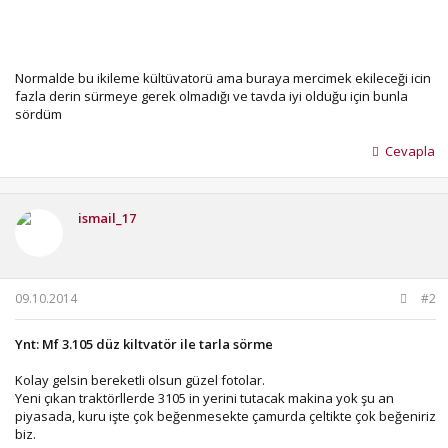
Normalde bu ikileme kültüvatorü ama buraya mercimek ekileceği icin
fazla derin sürmeye gerek olmadığı ve tavda iyi olduğu için bunla
sördüm
Cevapla
ismail_17
09.10.2014
#2
Ynt: Mf 3.105 düz kiltvatör ile tarla sörme
Kolay gelsin bereketli olsun güzel fotolar.
Yeni çıkan traktörllerde 3105 in yerini tutacak makina yok şu an
piyasada, kuru işte çok beğenmesekte çamurda çeltikte çok beğeniriz
biz.