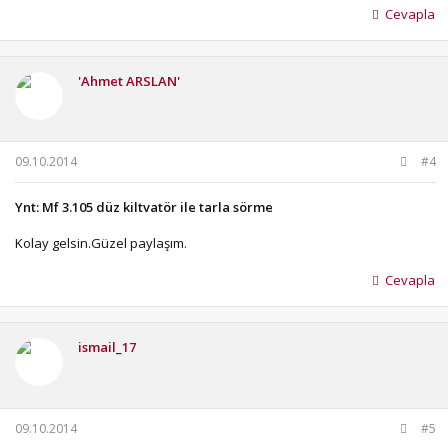
Cevapla
'Ahmet ARSLAN'
09.10.2014
#4
Ynt: Mf 3.105 düz kiltvatör ile tarla sörme
Kolay gelsin.Güzel paylaşım.
Cevapla
ismail_17
09.10.2014
#5