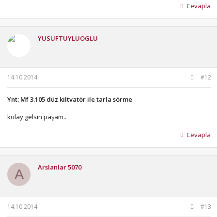
Cevapla
YUSUFTUYLUOGLU
14.10.2014
#12
Ynt: Mf 3.105 düz kiltvatör ile tarla sörme
kolay gelsin paşam..
Cevapla
Arslanlar 5070
A
14.10.2014
#13