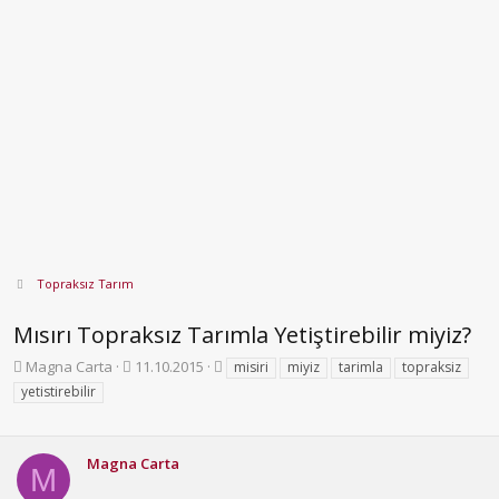
Topraksız Tarım
Mısırı Topraksız Tarımla Yetiştirebilir miyiz?
K
B
E
Magna Carta
11.10.2015
misiri
miyiz
tarimla
topraksiz
o
a
t
yetistirebilir
n
ş
i
b
l
k
u
a
e
Magna Carta
y
n
t
M
u
g
l