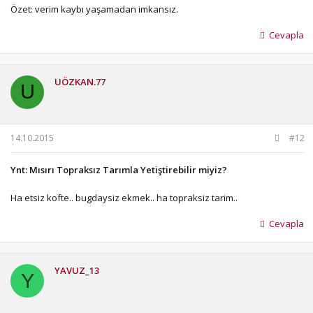
Özet: verim kaybı yaşamadan imkansız.
Cevapla
UÖZKAN.77
U
14.10.2015
#12
Ynt: Mısırı Topraksız Tarımla Yetiştirebilir miyiz?
Ha etsiz kofte.. bugdaysiz ekmek.. ha topraksiz tarim..
Cevapla
YAVUZ_13
Y