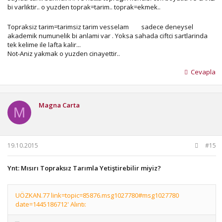
bi varliktir.. o yuzden toprak=tarim.. toprak=ekmek..
Topraksiz tarim=tarimsiz tarim vesselam
sadece deneysel
akademik numunelik bi anlami var . Yoksa sahada ciftci sartlarinda
tek kelime ile lafta kalir...
Not-Aniz yakmak o yuzden cinayettir..
Cevapla
Magna Carta
M
19.10.2015
#15
Ynt: Mısırı Topraksız Tarımla Yetiştirebilir miyiz?
UÖZKAN.77 link=topic=85876.msg1027780#msg1027780
date=1445186712' Alıntı: