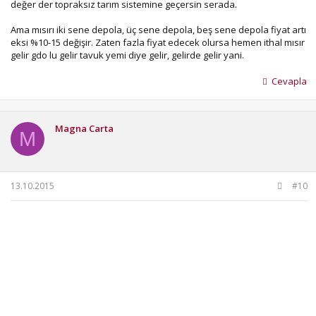
değer der topraksız tarım sistemine geçersin serada.
Ama mısırı iki sene depola, üç sene depola, beş sene depola fiyat artı
eksi %10-15 değişir. Zaten fazla fiyat edecek olursa hemen ithal mısır
gelir gdo lu gelir tavuk yemi diye gelir, gelirde gelir yani.
Cevapla
Magna Carta
M
13.10.2015
#10