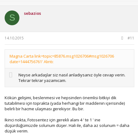
sebazios
S
14.10.2015
#11
Magna Carta link=topic=85876.msg1026706#msg1026706
date=1444756761' Alıntı:
Neyse arkadaşlar siz nasıl anladıysanız öyle cevap verin.
Tekrar tekrar yazamıcam.
Kökün gelişimi, beslenmesi ve hepsinden önemlisi bitkiyi dik
tutabilmesi için toprakta (yada herhangi bir maddenin içerisinde)
belirli bir hacme ulaşması gerekiyor. Bu bir.
Ikinci nokta, Fotosentez için gerekli alanı 4 ' te 1 ' ine
düşürdüğümüzde solunum düşer. Hali ile, daha az solunum = daha
düşük verim.