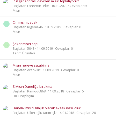
Rüzgar sonrası devrilen mısırı toplatıyoruz.
Başlatan FahrettinTeke
10.10.2020
Cevaplar: 5
Mısır
Cin mısırı patlak
L
Başlatan legend-46
18.09.2019
Cevaplar: 0
Mısır
Şeker mısırı sapı
5
Başlatan 5043
14.09.2019
Cevaplar: 0
Tarım Ürünleri
Mısırı nereye satabiliriz
Başlatan erenkilic
11.09.2019
Cevaplar: 8
Mısır
S.Mısırı Daneliğe bırakma
Başlatan Ramoo6868
11.09.2018
Cevaplar: 5
Hızlı Paylaşım
Danelik mısırı silajlık olarak eksek nasıl olur
Başlatan Ülkeroğlu tarım işl.
14.01.2018
Cevaplar: 20