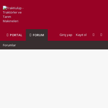
Giriş yap
Kayıt ol
PORTAL
FORUM
Forumlar