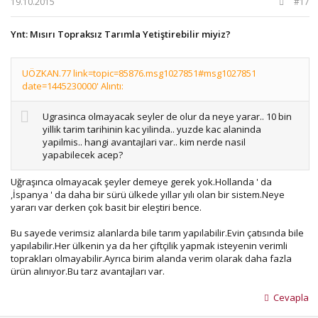
19.10.2015
#17
Ynt: Mısırı Topraksız Tarımla Yetiştirebilir miyiz?
UÖZKAN.77 link=topic=85876.msg1027851#msg1027851
date=1445230000' Alıntı:
Ugrasinca olmayacak seyler de olur da neye yarar.. 10 bin
yillik tarim tarihinin kac yilinda.. yuzde kac alaninda
yapilmis.. hangi avantajlari var.. kim nerde nasil
yapabilecek acep?
Uğraşınca olmayacak şeyler demeye gerek yok.Hollanda ' da
,İspanya ' da daha bir sürü ülkede yıllar yılı olan bir sistem.Neye
yararı var derken çok basit bir eleştiri bence.
Bu sayede verimsiz alanlarda bile tarım yapılabilir.Evin çatısında bile
yapılabilir.Her ülkenin ya da her çiftçilik yapmak isteyenin verimli
toprakları olmayabilir.Ayrıca birim alanda verim olarak daha fazla
ürün alınıyor.Bu tarz avantajları var.
Cevapla