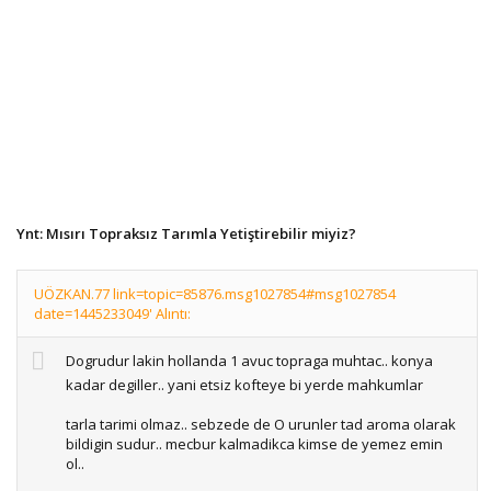
Ynt: Mısırı Topraksız Tarımla Yetiştirebilir miyiz?
UÖZKAN.77 link=topic=85876.msg1027854#msg1027854
date=1445233049' Alıntı:
Dogrudur lakin hollanda 1 avuc topraga muhtac.. konya
kadar degiller.. yani etsiz kofteye bi yerde mahkumlar
tarla tarimi olmaz.. sebzede de O urunler tad aroma olarak
bildigin sudur.. mecbur kalmadikca kimse de yemez emin
ol..