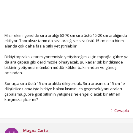
Mısır ekimi genelde sıra aralığı 60-70 cm sıra üstü 15-20 cm aralığında
ekiliyor. Topraksız tarım da sıra aralığı ve sıra üstü 15 cm olsa birim
alanda çok daha fazla bitki yetiştirilebilir.
Bitkiyi topraksız tarım yontemiyle yetiştirceğimiz için toprağa gübre ya
da ara çapası gibi derdimizde olmayacak. Bu kadar sık bir dikimde
bitkinin yetişmesi mümkün müdür kökler bakımından ve güneş
açısından.
Sonuçta sıra üstü 15 cm aralıkla dikiyorduk. Sıra arasını da 15 cm ' e
düşürücez ama işte bitkiye bakım kısmını es geçersek(yani araları
çapalama,gübre gibi) bitkinin yetişmesine engel olacak bir etmen
karşımıza çıkar mı?
Cevapla
Magna Carta