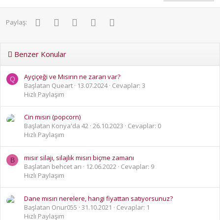
Facebook
Twitter
Pinterest
WhatsApp
E-posta
Paylaş:
Benzer Konular
Ayçiçeği ve Mısırın ne zararı var?
Q
Başlatan Queart
13.07.2024
Cevaplar: 3
Hızlı Paylaşım
Cin mısırı (popcorn)
Başlatan Konya'da 42
26.10.2023
Cevaplar: 0
Hızlı Paylaşım
mısır silajı, silajlık mısırı biçme zamanı
B
Başlatan behcet arı
12.06.2022
Cevaplar: 9
Hızlı Paylaşım
Dane mısırı nerelere, hangi fiyattan satıyorsunuz?
Başlatan Onur055
31.10.2021
Cevaplar: 1
Hızlı Paylaşım