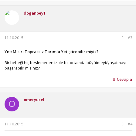
doganbey1
11.10.2015
#3
Ynt: Mısırı Topraksız Tarımla Yetiştirebilir miyiz?
Bir bebeği hiç beslemeden izole bir ortamda büyütmeyi/yaşatmayı
başarabilir misiniz?
Cevapla
omeryucel
O
11.10.2015
#4