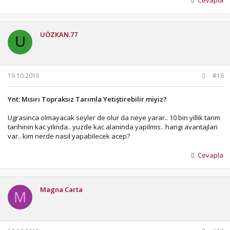
UÖZKAN.77
U
19.10.2015
#16
Ynt: Mısırı Topraksız Tarımla Yetiştirebilir miyiz?
Ugrasinca olmayacak seyler de olur da neye yarar.. 10 bin yillik tarim
tarihinin kac yilinda.. yuzde kac alaninda yapilmis.. hangi avantajlari
var.. kim nerde nasil yapabilecek acep?
Cevapla
Magna Carta
M