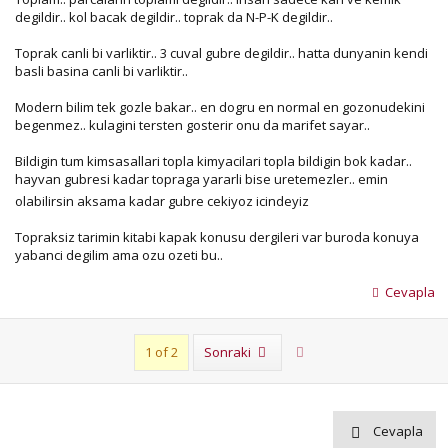
degildir.. kol bacak degildir.. toprak da N-P-K degildir..
Toprak canli bi varliktir.. 3 cuval gubre degildir.. hatta dunyanin kendi
basli basina canli bi varliktir..
Modern bilim tek gozle bakar.. en dogru en normal en gozonudekini
begenmez.. kulagini tersten gosterir onu da marifet sayar..
Bildigin tum kimsasallari topla kimyacilari topla bildigin bok kadar..
hayvan gubresi kadar topraga yararli bise uretemezler.. emin
olabilirsin aksama kadar gubre cekiyoz icindeyiz
Topraksiz tarimin kitabi kapak konusu dergileri var buroda konuya
yabanci degilim ama ozu ozeti bu..
Cevapla
Son
1 of 2
Sonraki
Cevapla