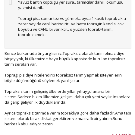
Yavuz bantin koptugu yer sura.. tarimcilar dahil.. okumusu
yazmisi dahil..
Topragi pis.. camur toz vs görmek.. oysa 1 kasik toprak akla
zarar sayida canli barindirir.. ve hatta topragin kendisi cok
boyutlu ve CANLI bi varliktir.. o yuzden toprak=tarim..
toprak=ekmek..
Topraksiz tarim=tarimsiz tarim vesselam
sadece
deneysel akademik numunelik bi anlami var . Yoksa
Bence bu konuda önyargılısınız.Topraksız olarak tarım olmaz diye
sahada ciftci sartlarinda tek kelime ile lafta kalir...
birşey yok, ki ülkemizde baya büyük kapasitede kurulan topraksız
Not-Aniz yakmak o yuzden cinayettir..
tarım seraları var.
Toprağı pis diye nitelendirip topraksız tarım yapmak isteyenlerin
böyle düşündüğünü söylemek yanlış olur.
Topraksız tarım gelişmiş ülkelerde yıllar yılı uygulanana bir
sistem.Sadece bizim ülkemize gelişimi daha çok yeni sayılır.İnsanlara
da garip geliyor ilk duyduklarında.
Ayrıca topraksız tarımda verim topraklıya göre daha fazladır.Ama tabi
sistem olarak biraz dikkat gerektiren ve masraflı bir yatırım.Bunu
herkes kabul ediyor zaten.
Cevapla