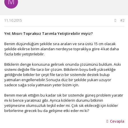
M
11.10.2015
#2
Ynt: Mısırı Topraksız Tarımla Yetiştirebilir miyiz?
Benim düşündüğüm şekilde sıra araları ve sıra üstü 15 cm olacak
şekilde ekilirse birim alandan nerdeyse topraklıya göre 4 kat daha
fazla bitki yetiştirilebilir.
Bitkilerin denge konusuna gelirsek onunda çözümünü buldum. Askı
sistemi değide file tarzı bir çözüm. Bitkilerin boyu belli yüksekliğe
geldiğinde bitkiler bir çeşit file tarzı bir sistemde destek bulup
yatmaları engellenebilir.Sonuçta düz bir şekilde yukarı uzuyor
sadece sağa sola yatmasın yeter bizim için.
Benim merak ettiğim bu kadar sık bir sistemde güneş problem yaratır
mı ki bence yaratmaz gibi. Ayrıca köklerin durumu bitkinin
yetişmesine olumsuzluk teşkil eder mi. Çok sık ekileceği için kökler
birbirlerine girecek bu da gelişime etki eder mi ki?
Cevapla