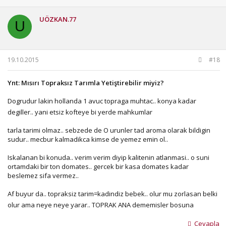
UÖZKAN.77
U
19.10.2015
#18
Ynt: Mısırı Topraksız Tarımla Yetiştirebilir miyiz?
Dogrudur lakin hollanda 1 avuc topraga muhtac.. konya kadar
degiller.. yani etsiz kofteye bi yerde mahkumlar
tarla tarimi olmaz.. sebzede de O urunler tad aroma olarak bildigin
sudur.. mecbur kalmadikca kimse de yemez emin ol..
Iskalanan bi konuda.. verim verim diyip kalitenin atlanmasi.. o suni
ortamdaki bir ton domates.. gercek bir kasa domates kadar
beslemez sifa vermez..
Af buyur da.. topraksiz tarim=kadindiz bebek.. olur mu zorlasan belki
olur ama neye neye yarar.. TOPRAK ANA dememisler bosuna
Cevapla