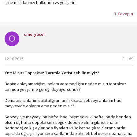
içine mısırlarınızı balkonda vs yetiştirin.
Cevapla
omeryucel
O
12.10.2015
#9
Ynt: Mısırı Topraksız Tarımla Yetiştirebilir miyiz?
Benim anlayamadığım, anlam veremediğim neden mısırı topraksız
tarımda yetiştirme gereği duyuyorsunuz?
Domatesi anlarım salatalığı anlarım kısaca sebzeyi anlarım hadi
meyveyide anlarım ama neden mısır?
Sebzeyi ve meyveyi bir hafta, hadi bilemedin iki hafta, birde benden
olsun üç hafta depolarsın ( soğuk depo ve elma gibi istisnalar
haricinde) ve kış aylarında fiyatları iki üç katına çıkar. Seran vardır
toprakla uğraşılmıyor sera şartlarında zahmeti bol dersin, pahalı ama