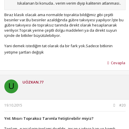
Iskalanan bi konuda.. verim verim diyip kalitenin atlanmasi..
o suni ortamdaki bir ton domates.. gercek bir kasa domates
kadar beslemez sifa vermez..
Biraz klasik olacak ama normalde toprakta bildiğimiz gibi çeşitli
besinler var.Bu besinler azaldığında gübre takviyesi yapılıyor.İşte bu
Af buyur da.. topraksiz tarim=kadindiz bebek.. olur mu
gübre takviyesi de topraksız tarımda direkt olarak hesaplanarak
zorlasan belki olur ama neye neye yarar.. TOPRAK ANA
veriliyor.Toprak yerine çeşitli dolgu maddeleri ya da direkt suyun
içinde de bitkiler büyütülebiliyor.
dememisler bosuna
Yani demek istediğim tat olarak da bir fark yok.Sadece bitkinin
yetişme şartları değişik
Cevapla
UÖZKAN.77
U
19.10.2015
#20
Ynt: Mısırı Topraksız Tarımla Yetiştirebilir miyiz?
Toplam.. parcalarin toplami degildir.. insan sadece kan ve kemik