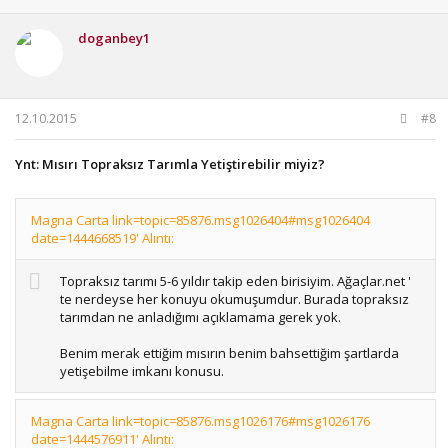
doganbey1
12.10.2015
#8
Ynt: Mısırı Topraksız Tarımla Yetiştirebilir miyiz?
Magna Carta link=topic=85876.msg1026404#msg1026404
date=1444668519' Alıntı:
Topraksız tarımı 5-6 yıldır takip eden birisiyim. Ağaçlar.net '
te nerdeyse her konuyu okumuşumdur. Burada topraksız
tarımdan ne anladığımı açıklamama gerek yok.
Benim merak ettiğim mısırın benim bahsettiğim şartlarda
yetişebilme imkanı konusu.
Magna Carta link=topic=85876.msg1026176#msg1026176
date=1444576911' Alıntı: