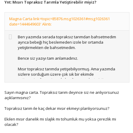
Ynt: Mısırı Topraksız Tarımla Yetiştirebilir miyiz?
Magna Carta link=topic=85876.msg1026361#msg1026361
date=1444649603' Alıntı:
Ben yazımda serada topraksız tarımdan bahsetmedim
ayrıca bebeği hiç beslemeden izole bir ortamda
yetiştirmekten de bahsetmedim.
Bence siz yazıyı tam anlamadınız.
Mısır topraksız tarımda yetişebiliyormuş. Ama yazımda
sizlere sorduğum üzere çok sık bir ekimde
yetişmesi,gelişmesi nasıl olur diye merak etmiştim.
Anlayacağınız üzere birim alandan çok daha fazla ürün
Sayın magna carta. Topraksız tarım deyince siz ne anlıyorsunuz
yetiştirmekten bahsediyorum.
açıklarmısınız?
Topraksız tarım ile kaç dekar mısır ekmeyi planlıyorsunuz?
Ekilen mısır danelik mi slajlık mı tohumluk mu yoksa çerezlik mi
olacak?