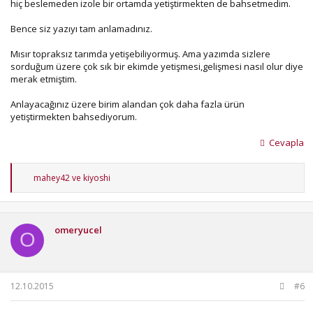
hiç beslemeden izole bir ortamda yetiştirmekten de bahsetmedim.
Bence siz yazıyı tam anlamadınız.
Mısır topraksız tarımda yetişebiliyormuş. Ama yazımda sizlere
sorduğum üzere çok sık bir ekimde yetişmesi,gelişmesi nasıl olur diye
merak etmiştim.
Anlayacağınız üzere birim alandan çok daha fazla ürün
yetiştirmekten bahsediyorum.
Cevapla
T
mahey42
ve
kiyoshi
e
p
k
i
omeryucel
l
O
e
r
:
12.10.2015
#6