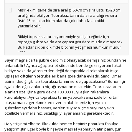
Mısır ekimi genelde sıra aralığı 60-70 cm sıra üstü 15-20 cm
aralığında ekiliyor. Topraksız tarım da sıra aralığı ve sıra
üstü 15 cm olsa birim alanda çok daha fazla bitki
yetiştirilebilir.
Bitkiyi topraksız tarım yontemiyle yetiştirceğimiz için
toprağa gübre ya da ara çapası gibi derdimizde olmayacak.
Bu kadar sık bir dikimde bitkinin yetişmesi mümkün müdür
kökler bakımından ve güneş açısından.
Sayın magna carta gübre derdimiz olmayacak demişsiniz bundan ne
Sonuçta sıra üstü 15 cm aralıkla dikiyorduk. Sıra arasını da
anlanabilir? Ayrıca ağaçlar.net sitesinde bende geziniyorum fakat
15 cm ' e düşürücez ama işte bitkiye bakım kısmını es
bitkiye saksıda görenlerden değil de toprakla direkt olarak iç içe
geçersek(yani araları çapalama,gübre gibi) bitkinin
uğraşan çiftçilerin tecrübeleri bana göre daha evladır. Şimdi Ömer
yetişmesine engel olacak bir etmen karşımıza çıkar mı?
abinin dediği gibi siz topraksız tarımı nerde yapacaksınız? Bunun için
işgal edeceğiniz alana hiç uğraşmadan mısır ekin. Topraksız tarım
alanları özelliğine göre dekra 100.000 TL yi aşkın rakamlara
kurulabiliyor. Ayrıca topraksız tarım yapacaksanız izole bir ortam
oluşturmanız gerekmektedir verim alabilmeniz için Ayrıca
gübrelemeyi daha hassas, verilen suyuda içme suyuna yakın
özellikte vermelisiniz. Sıcaklığı iyi ayarlamanız gerekmektedir.
Ha yetiişir mi elbette. İlkokulda hemen hepimiz pamukta fasulye
yetiştirmiştir. Eğer böyle bir şeyse masraf yapmayın atın pamuğun