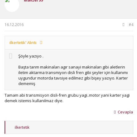
16.12.2016
#4
ilkertetik' Alıntı:
Şöyle yazıyo .
Başta tarım makinaları agır sanayi makinaları gibi aletlerin
iletim aktarma transmiyon disli fren gibi şeyler için kullanımı
uygundur motorda tavsiye edilmez gibi bişey yazıyo. Karter
dememiş
Tamam abi transmisyon disli-fren grubu yagi..motor yani karter yagi
demek istemis kullanilmaz diye.
Cevapla
T
ilkertetik
e
p