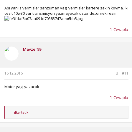
Abi yanlis vermisler sanzuman yagi vermisler kartere sakin koyma..iki
cesit 10w30 var transmisyon yazmayacak ustunde..ornek resim
Cevapla
Mavzer99
16.12.2016
#11
Motor yagi yazacak
Cevapla
T
ilkertetik
e
p
k
i