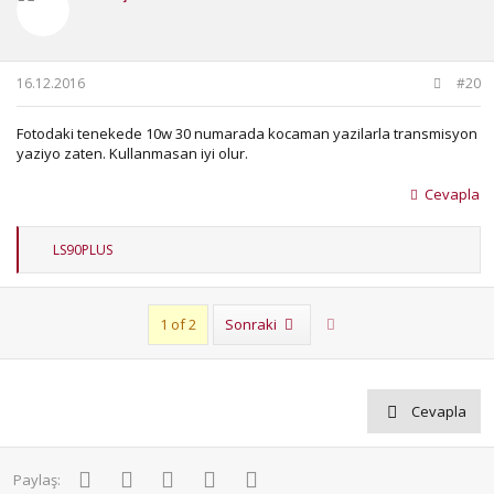
16.12.2016
#20
Fotodaki tenekede 10w 30 numarada kocaman yazilarla transmisyon
yaziyo zaten. Kullanmasan iyi olur.
Cevapla
T
LS90PLUS
e
p
k
i
Son
1 of 2
Sonraki
l
e
r
:
Cevapla
Facebook
Twitter
Pinterest
WhatsApp
E-posta
Paylaş: