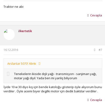
Traktor ne abi
Cevapla
ilkertetik
16.12.2016
#7
Arslanlar 5070' Alıntı:
Tenekelerin ikiside dışlı yağı - transmisyon - sanjiman yağı,
motar yağı diyil. Yada ben mi yanlış biliyorum
İyide 10 w 30 diyo kış için bende katoloğu gösterip öyle alıyorum bunu
verdiler . Öyle acemi biyer degilki motor için dedik baktılar verdiler .
Cevapla