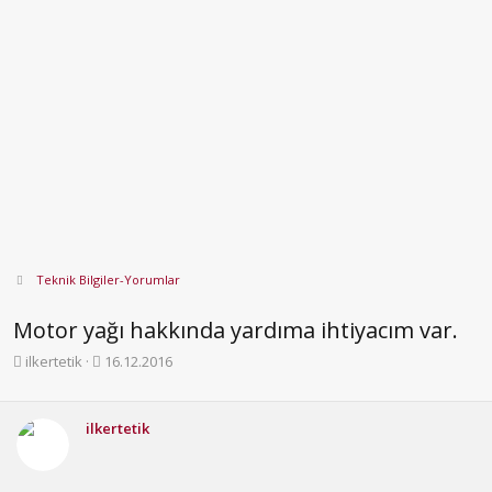
Teknik Bilgiler-Yorumlar
Motor yağı hakkında yardıma ihtiyacım var.
K
B
ilkertetik
16.12.2016
o
a
n
ş
b
l
ilkertetik
u
a
y
n
u
g