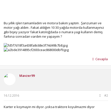
Bu yıllık işleri tamamladım ve motora bakım yaptım . Şanzuman ve
motor yağı aldım . Fakat aldığım 10 30 yağda motorda kullanmayınız
gibi bişey yazıyor fakat katoloğdada o numara yagı kullanın demiş
farkına sonradan vardım ne yapayım ?
Cevapla
Mavzer99
16.12.2016
#2
Karter e koymayin mi diyor..yoksa traktore koyulmazmi diyor