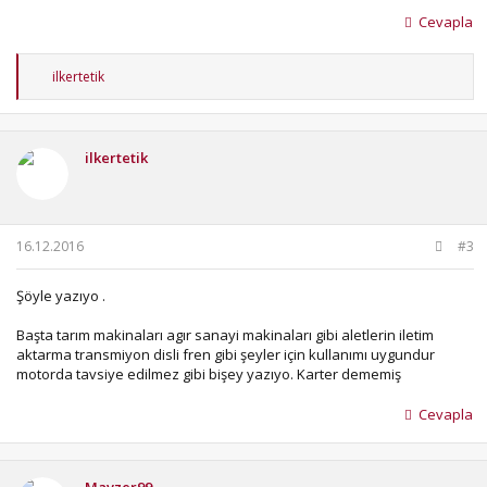
Cevapla
T
ilkertetik
e
p
k
i
ilkertetik
l
e
r
:
16.12.2016
#3
Şöyle yazıyo .
Başta tarım makinaları agır sanayi makinaları gibi aletlerin iletim
aktarma transmiyon disli fren gibi şeyler için kullanımı uygundur
motorda tavsiye edilmez gibi bişey yazıyo. Karter dememiş
Cevapla
Mavzer99