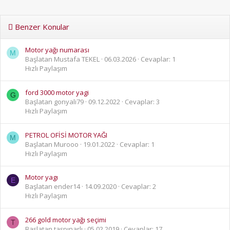
Benzer Konular
Motor yağı numarası
M
Başlatan Mustafa TEKEL
06.03.2026
Cevaplar: 1
Hızlı Paylaşım
ford 3000 motor yagi
G
Başlatan gonyali79
09.12.2022
Cevaplar: 3
Hızlı Paylaşım
PETROL OFİSİ MOTOR YAĞI
M
Başlatan Murooo
19.01.2022
Cevaplar: 1
Hızlı Paylaşım
Motor yagı
E
Başlatan ender14
14.09.2020
Cevaplar: 2
Hızlı Paylaşım
266 gold motor yağı seçimi
T
Başlatan taşpınarlı
05.02.2019
Cevaplar: 17