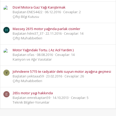
Dizel Motora Gaz Yağı Karıştırmak
Başlatan ENES4422
06.12.2016
Cevaplar: 2
Çiftçi Bilgi Kutusu
Massey 2615 motor yağında parlak cisimler
H
Başlatan hilmi37_37
22.11.2016
Cevaplar: 14
Çiftçi Muhabbetleri
Motor Yağındaki Tortu. ( Az Acil Yardım )
Başlatan ofas
08.08.2016
Cevaplar: 14
Kamyon ve Ağır Vasıtalar
Johndeere 5715 te radyatör deki suyun motor ayağına geçmesi
Y
Başlatan yektaaa59
23.02.2016
Cevaplar: 26
Çiftçi Muhabbetleri
265s motor yagı hakkında
E
Başlatan emrekaptan59
14.10.2013
Cevaplar: 5
Teknik Bilgiler-Yorumlar