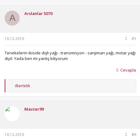
k
i
Arslanlar 5070
l
A
e
r
:
16.12.2016
#5
Tenekelerin ikiside dışlı yağı - transmisyon - sanjiman yağı, motar yağı
diyil. Yada ben mi yanlış biliyorum
Cevapla
T
ilkertetik
e
p
k
i
Mavzer99
l
e
r
:
16.12.2016
#6