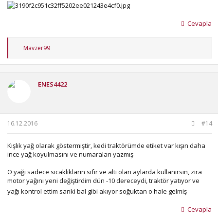
Cevapla
T
Mavzer99
e
p
k
i
ENES4422
l
e
r
:
16.12.2016
#14
Kışlık yağ olarak göstermiştir, kedi traktörümde etiket var kışın daha
ince yağ koyulmasını ve numaraları yazmış
O yağı sadece sıcaklıkların sıfır ve altı olan aylarda kullanırsın, zira
motor yağını yeni değiştirdim dün -10 dereceydi, traktör yatıyor ve
yağı kontrol ettim sanki bal gibi akıyor soğuktan o hale gelmiş
Cevapla