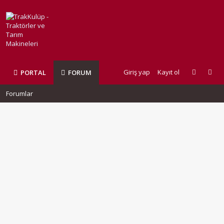
Giriş yap
Kayıt ol
PORTAL
FORUM
Forumlar