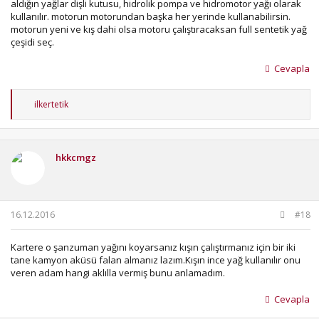
aldığın yağlar dişli kutusu, hidrolik pompa ve hidromotor yağı olarak
kullanılır. motorun motorundan başka her yerinde kullanabilirsin.
motorun yeni ve kış dahi olsa motoru çalıştıracaksan full sentetik yağ
çeşidi seç.
Cevapla
T
ilkertetik
e
p
k
i
hkkcmgz
l
e
r
:
16.12.2016
#18
Kartere o şanzuman yağını koyarsanız kışın çalıştırmanız için bir iki
tane kamyon aküsü falan almanız lazım.Kışın ince yağ kullanılır onu
veren adam hangi aklılla vermiş bunu anlamadım.
Cevapla