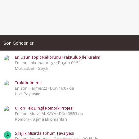
Son Gönderiler
En Uzun Topic Rekorunu TrakKulüp İle Kıralım
En son: mkemalackgz
Bugün 09:51
Muhabbet - Geyik
Traktör önerisi
En son: Farmer22
Dün 16:07 da
Hızlı Paylaşım
6 Ton Tek Dingil Römork Projesi
En son: Murat AKKAYA
Dün 08:53 da
Römork-Taşıma Ekipmanları
Silajlık Mısırda Tohum Tavsiyesi
A
En son: Ayahuasca
Çarşamba saat 20:15'de