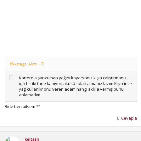
hkkcmgz' Alıntı:
Kartere o şanzuman yağını koyarsanız kışın çalıştırmanız
için bir iki tane kamyon aküsü falan almanız lazım.Kışın ince
yağ kullanılır onu veren adam hangi aklılla vermiş bunu
anlamadım.
Bide ben bilsem ??
Cevapla
keltaşlı