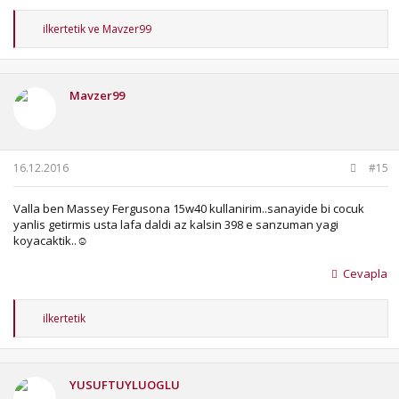
T
ilkertetik
ve
Mavzer99
e
p
k
i
Mavzer99
l
e
r
:
16.12.2016
#15
Valla ben Massey Fergusona 15w40 kullanirim..sanayide bi cocuk
yanlis getirmis usta lafa daldi az kalsin 398 e sanzuman yagi
koyacaktik..☺
Cevapla
T
ilkertetik
e
p
k
i
YUSUFTUYLUOGLU
l