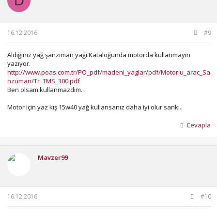
D
e
r
:
16.12.2016
#9
Aldığınız yağ şanzıman yağı.Kataloğunda motorda kullanmayın
yazıyor.
http://www.poas.com.tr/PO_pdf/madeni_yaglar/pdf/Motorlu_arac_Sa
nzuman/Tr_TMS_300.pdf
Ben olsam kullanmazdım..
Motor için yaz kış 15w40 yağ kullansanız daha iyi olur sanki..
Cevapla
Mavzer99
16.12.2016
#10