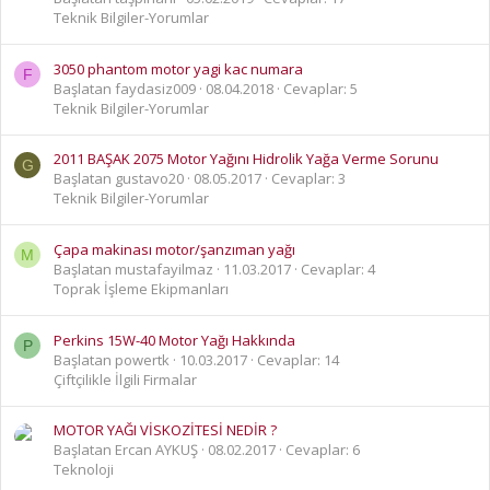
Teknik Bilgiler-Yorumlar
3050 phantom motor yagi kac numara
F
Başlatan faydasiz009
08.04.2018
Cevaplar: 5
Teknik Bilgiler-Yorumlar
2011 BAŞAK 2075 Motor Yağını Hidrolik Yağa Verme Sorunu
G
Başlatan gustavo20
08.05.2017
Cevaplar: 3
Teknik Bilgiler-Yorumlar
Çapa makinası motor/şanzıman yağı
M
Başlatan mustafayilmaz
11.03.2017
Cevaplar: 4
Toprak İşleme Ekipmanları
Perkins 15W-40 Motor Yağı Hakkında
P
Başlatan powertk
10.03.2017
Cevaplar: 14
Çiftçilikle İlgili Firmalar
MOTOR YAĞI VİSKOZİTESİ NEDİR ?
Başlatan Ercan AYKUŞ
08.02.2017
Cevaplar: 6
Teknoloji