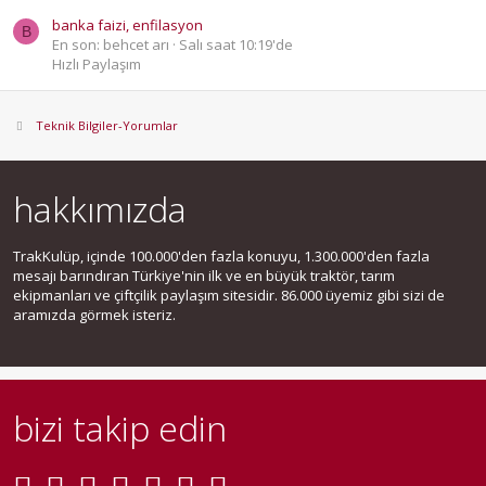
banka faizi, enfilasyon
B
En son: behcet arı
Salı saat 10:19'de
Hızlı Paylaşım
Teknik Bilgiler-Yorumlar
hakkımızda
TrakKulüp, içinde 100.000'den fazla konuyu, 1.300.000'den fazla
mesajı barındıran Türkiye'nin ilk ve en büyük traktör, tarım
ekipmanları ve çiftçilik paylaşım sitesidir. 86.000 üyemiz gibi sizi de
aramızda görmek isteriz.
bizi takip edin