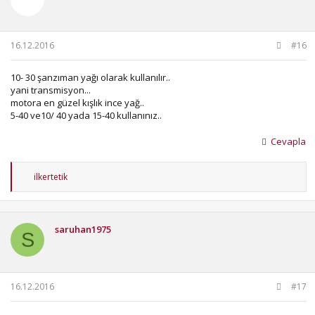
e
r
:
16.12.2016
#16
10- 30 şanzıman yağı olarak kullanılır..
yani transmisyon...
motora en güzel kışlık ince yağ..
5-40 ve10/ 40 yada 15-40 kullanınız..
Cevapla
T
ilkertetik
e
p
k
i
saruhan1975
l
S
e
r
:
16.12.2016
#17