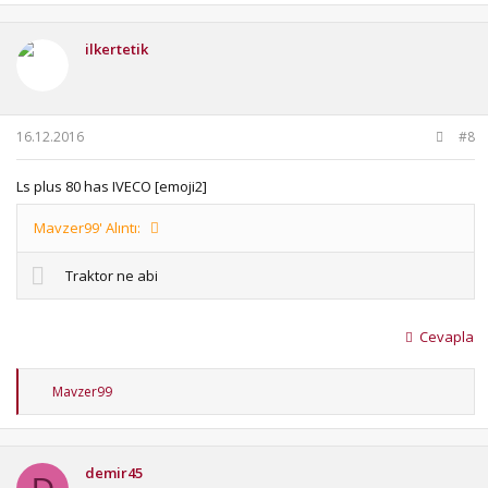
ilkertetik
16.12.2016
#8
Ls plus 80 has IVECO [emoji2]
Mavzer99' Alıntı:
Traktor ne abi
Cevapla
T
Mavzer99
e
p
k
i
demir45
l