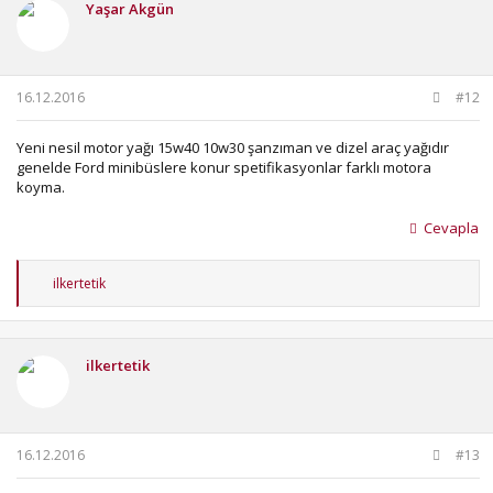
Yaşar Akgün
l
e
r
:
16.12.2016
#12
Yeni nesil motor yağı 15w40 10w30 şanzıman ve dizel araç yağıdır
genelde Ford minibüslere konur spetifikasyonlar farklı motora
koyma.
Cevapla
T
ilkertetik
e
p
k
i
ilkertetik
l
e
r
:
16.12.2016
#13