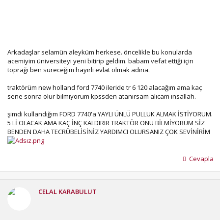
Arkadaşlar selamün aleyküm herkese. öncelikle bu konularda
acemiyim üniversiteyi yeni bitirip geldim. babam vefat ettiği için
toprağı ben süreceğim hayırlı evlat olmak adına.
traktörüm new holland ford 7740 ileride tr 6 120 alacağım ama kaç
sene sonra olur bılmıyorum kpssden atanırsam alıcam ınsallah.
şimdi kullandığım FORD 7740'a YAYLI ÜNLÜ PULLUK ALMAK İSTİYORUM.
5 Lİ OLACAK AMA KAÇ İNÇ KALDIRIR TRAKTÖR ONU BİLMİYORUM SİZ
BENDEN DAHA TECRÜBELİSİNİZ YARDIMCI OLURSANIZ ÇOK SEVİNİRİM
Cevapla
CELAL KARABULUT