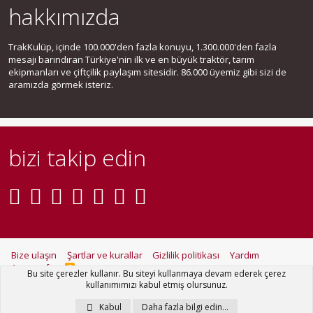
hakkımızda
TrakKulüp, içinde 100.000'den fazla konuyu, 1.300.000'den fazla
mesajı barındıran Türkiye'nin ilk ve en büyük traktör, tarım
ekipmanları ve çiftçilik paylaşım sitesidir. 86.000 üyemiz gibi sizi de
aramızda görmek isteriz.
bizi takip edin
Bize ulaşın
Şartlar ve kurallar
Gizlilik politikası
Yardım
Ana sayfa
R
Bu site çerezler kullanır. Bu siteyi kullanmaya devam ederek çerez
S
kullanımımızı kabul etmiş olursunuz.
S
®
Community platform by XenForo
© 2010-2021 XenForo Ltd.
Kabul
Daha fazla bilgi edin…
Metro Theme for XenForo by
PixelGoose Studio