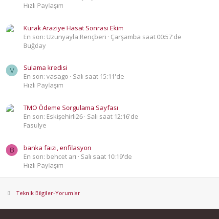
Hızlı Paylaşım
Kurak Araziye Hasat Sonrası Ekim
En son: Uzunyayla Rençberi
Çarşamba saat 00:57'de
Buğday
Sulama kredisi
V
En son: vasago
Salı saat 15:11'de
Hızlı Paylaşım
TMO Ödeme Sorgulama Sayfası
En son: Eskişehirli26
Salı saat 12:16'de
Fasulye
banka faizi, enfilasyon
B
En son: behcet arı
Salı saat 10:19'de
Hızlı Paylaşım
Teknik Bilgiler-Yorumlar