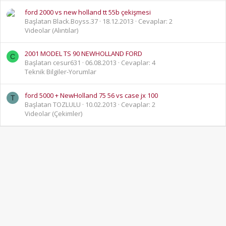
ford 2000 vs new holland tt 55b çekişmesi
Başlatan Black.Boyss.37
18.12.2013
Cevaplar: 2
Videolar (Alıntılar)
2001 MODEL TS 90 NEWHOLLAND FORD
C
Başlatan cesur631
06.08.2013
Cevaplar: 4
Teknik Bilgiler-Yorumlar
ford 5000 + NewHolland 75 56 vs case jx 100
T
Başlatan TOZLULU
10.02.2013
Cevaplar: 2
Videolar (Çekimler)