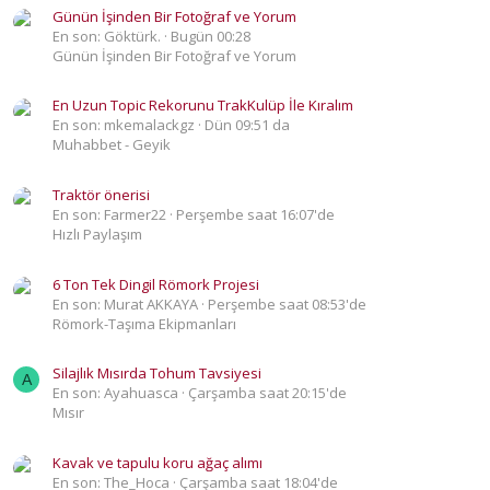
Günün İşinden Bir Fotoğraf ve Yorum
En son: Göktürk.
Bugün 00:28
Günün İşinden Bir Fotoğraf ve Yorum
En Uzun Topic Rekorunu TrakKulüp İle Kıralım
En son: mkemalackgz
Dün 09:51 da
Muhabbet - Geyik
Traktör önerisi
En son: Farmer22
Perşembe saat 16:07'de
Hızlı Paylaşım
6 Ton Tek Dingil Römork Projesi
En son: Murat AKKAYA
Perşembe saat 08:53'de
Römork-Taşıma Ekipmanları
Silajlık Mısırda Tohum Tavsiyesi
A
En son: Ayahuasca
Çarşamba saat 20:15'de
Mısır
Kavak ve tapulu koru ağaç alımı
En son: The_Hoca
Çarşamba saat 18:04'de