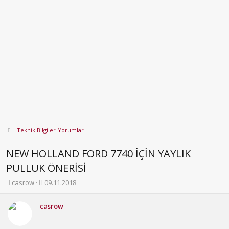
Teknik Bilgiler-Yorumlar
NEW HOLLAND FORD 7740 İÇİN YAYLIK
PULLUK ÖNERİSİ
K
B
casrow
09.11.2018
o
a
n
ş
casrow
b
l
u
a
y
n