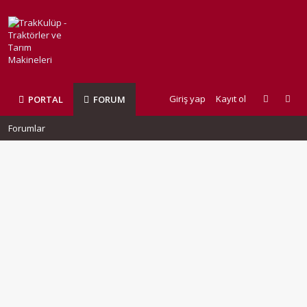
Giriş yap
Kayıt ol
PORTAL
FORUM
Forumlar