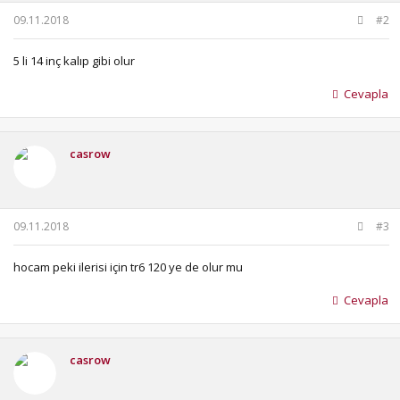
09.11.2018
#2
5 li 14 inç kalıp gibi olur
Cevapla
casrow
09.11.2018
#3
hocam peki ilerisi için tr6 120 ye de olur mu
Cevapla
casrow