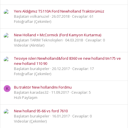
Yeni Aldığımız TS110A Ford Newholland Traktörümüz
Başlatan volkanuzel
26.07.2018
Cevaplar: 61
Fotoğraflar (Çekimler)
New Holland + McCormick (Ford Kamyon Kurtarma)
Başlatan TARIM Teknolojileri
04.03.2018
Cevaplar: 0
Videolar (Alıntılar)
Tesviye isleri Newholland&ford 8360 ve new holland tm175 ve
new holland 110 90
Başlatan burakpeler
20.12.2017
Cevaplar: 17
Fotoğraflar (Çekimler)
Bu traktör New hollandmı Fordmu
K
Başlatan karadas32
11.09.2017
Cevaplar: 5
Hızlı Paylaşım
New holland 95-66 vs ford 7610
Başlatan burakpeler
16.01.2017
Cevaplar: 0
Videolar (Çekimler)