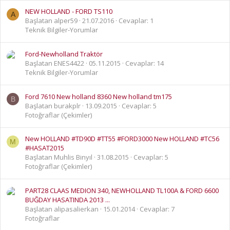
NEW HOLLAND - FORD TS110
A
Başlatan alper59
21.07.2016
Cevaplar: 1
Teknik Bilgiler-Yorumlar
Ford-Newholland Traktör
Başlatan ENES4422
05.11.2015
Cevaplar: 14
Teknik Bilgiler-Yorumlar
Ford 7610 New holland 8360 New holland tm175
B
Başlatan burakplr
13.09.2015
Cevaplar: 5
Fotoğraflar (Çekimler)
New HOLLAND #TD90D #TT55 #FORD3000 New HOLLAND #TC56
M
#HASAT2015
Başlatan Muhlis Binyıl
31.08.2015
Cevaplar: 5
Fotoğraflar (Çekimler)
PART28 CLAAS MEDION 340, NEWHOLLAND TL100A & FORD 6600
BUĞDAY HASATINDA 2013 ...
Başlatan alipasalierkan
15.01.2014
Cevaplar: 7
Fotoğraflar