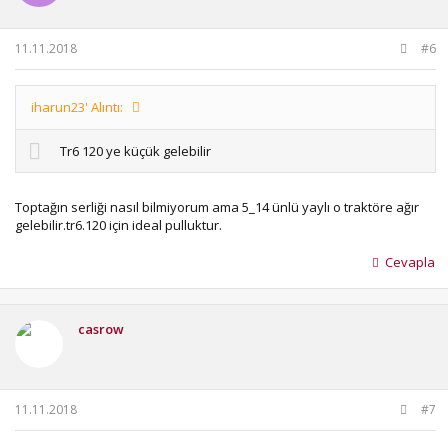
11.11.2018
#6
iharun23' Alıntı:
Tr6 120 ye küçük gelebilir
Toptağın serliği nasıl bilmiyorum ama 5_14 ünlü yaylı o traktöre ağır
gelebilir.tr6.120 için ideal pulluktur.
Cevapla
casrow
11.11.2018
#7