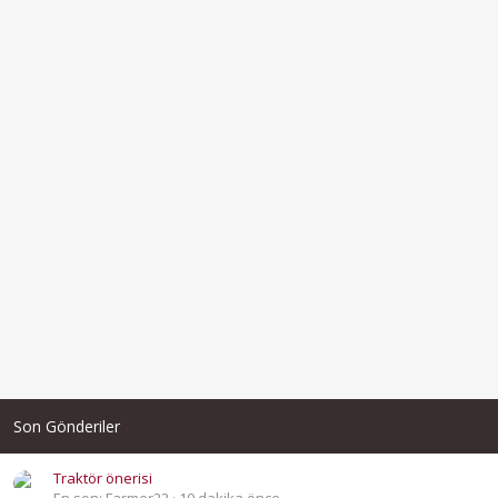
Son Gönderiler
Traktör önerisi
En son: Farmer22
10 dakika önce