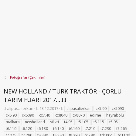
Fotoğraflar (Çekimler)
NEW HOLLAND / TÜRK TRAKTÖR - ÇORLU
TARIM FUARI 2017....!!!
K
B
E
alipasalierkan
13.12.2017
alipasalierkan
cx5.90
cx5090
o
a
t
cx6.90
cx6090
cx7.40
cx8040
cx8070
edirne
hayrabolu
n
ş
i
malkara
newholland
silivri
t4.95
t5.105
t5.115
t5.95
b
l
k
t6.110
t6.120
t6.130
t6.140
t6.160
t7.210
t7.230
t7.265
u
a
e
t7.275
y
t7.290
t8.340
n
t8.380
t
t8.390
tc5.80
td100d
td110d