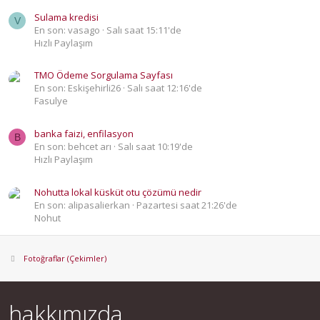
Sulama kredisi
V
En son: vasago
Salı saat 15:11'de
Hızlı Paylaşım
TMO Ödeme Sorgulama Sayfası
En son: Eskişehirli26
Salı saat 12:16'de
Fasulye
banka faizi, enfilasyon
B
En son: behcet arı
Salı saat 10:19'de
Hızlı Paylaşım
Nohutta lokal küsküt otu çözümü nedir
En son: alipasalierkan
Pazartesi saat 21:26'de
Nohut
Fotoğraflar (Çekimler)
hakkımızda