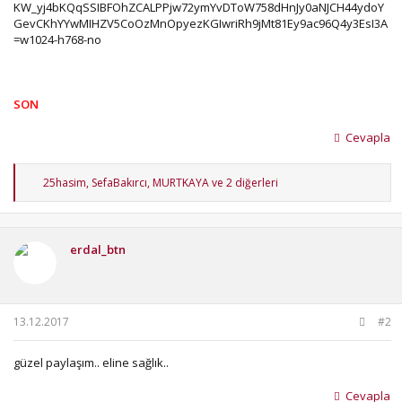
SON
Cevapla
T
25hasim
,
SefaBakırcı
,
MURTKAYA
ve 2 diğerleri
e
p
k
i
erdal_btn
l
e
r
:
13.12.2017
#2
güzel paylaşım.. eline sağlık..
Cevapla