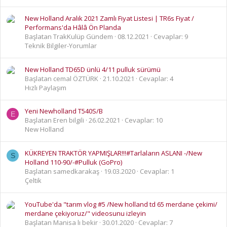
New Holland Aralık 2021 Zamlı Fiyat Listesi | TR6s Fiyat /
Performans'da Hâlâ Ön Planda
Başlatan TrakKulüp Gündem
08.12.2021
Cevaplar: 9
Teknik Bilgiler-Yorumlar
New Holland TD65D ünlü 4/11 pulluk sürümü
Başlatan cemal ÖZTÜRK
21.10.2021
Cevaplar: 4
Hızlı Paylaşım
Yeni Newholland T540S/B
E
Başlatan Eren bilgili
26.02.2021
Cevaplar: 10
New Holland
KÜKREYEN TRAKTÖR YAPMIŞLAR!!!#Tarlaların ASLANI -/New
S
Holland 110-90/-#Pulluk (GoPro)
Başlatan samedkarakaş
19.03.2020
Cevaplar: 1
Çeltik
YouTube'da "tarım vlog #5 /New holland td 65 merdane çekimi/
merdane çekiyoruz/" videosunu izleyin
Başlatan Manisa lı bekir
30.01.2020
Cevaplar: 7