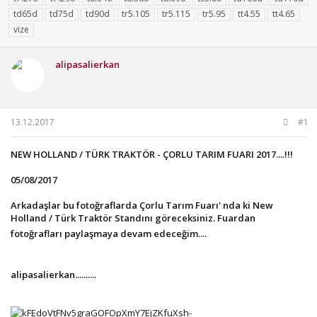
u
g
l
td65d
td75d
td90d
tr5.105
tr5.115
tr5.95
tt4.55
tt4.65
b
ı
e
vize
a
ç
r
ş
t
l
a
alipasalierkan
a
r
t
i
a
h
n
i
13.12.2017
#1
NEW HOLLAND / TÜRK TRAKTÖR - ÇORLU TARIM FUARI 2017....!!!
05/08/2017
Arkadaşlar bu fotoğraflarda Çorlu Tarım Fuarı' nda ki New
Holland / Türk Traktör Standını göreceksiniz. Fuardan
fotoğrafları paylaşmaya devam edeceğim....
alipasalierkan..........