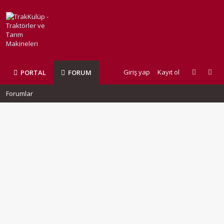
Giriş yap
Kayıt ol
PORTAL
FORUM
Forumlar