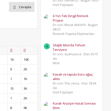
En son: Farmer22
Bugün 16:07
Hızlı Paylaşım
Cevapla
6 Ton Tek Dingil Römork
Projesi
En son: Murat AKKAYA
Bugün
08:53
Römork-Taşıma Ekipmanları
Silajlık Mısırda Tohum
A
Tavsiyesi
En son: Ayahuasca
Dün 20:15
da
16
10K
Mısır
0
2K
Kavak ve tapulu koru ağaç
1
1K
alımı
En son: The_Hoca
Dün 18:04
da
15
3K
Hızlı Paylaşım
1
2K
Kurak Araziye Hasat Sonrası
8
9K
Ekim