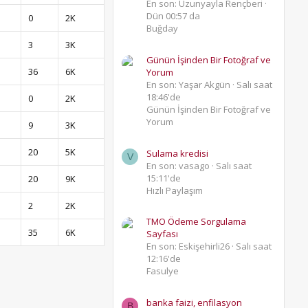
En son: Uzunyayla Rençberi
Dün 00:57 da
0
2K
Buğday
3
3K
Günün İşinden Bir Fotoğraf ve
36
6K
Yorum
En son: Yaşar Akgün
Salı saat
18:46'de
0
2K
Günün İşinden Bir Fotoğraf ve
Yorum
9
3K
20
5K
Sulama kredisi
V
En son: vasago
Salı saat
15:11'de
20
9K
Hızlı Paylaşım
2
2K
TMO Ödeme Sorgulama
35
6K
Sayfası
En son: Eskişehirli26
Salı saat
12:16'de
Fasulye
banka faizi, enfilasyon
B