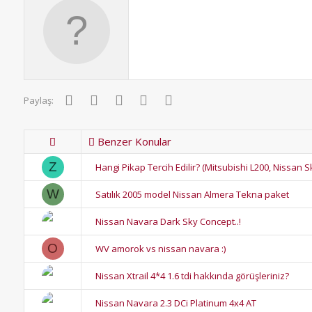
l
e
r
:
Facebook
Twitter
Pinterest
WhatsApp
E-posta
Paylaş:
Benzer Konular
Z
Hangi Pikap Tercih Edilir? (Mitsubishi L200, Nissan S
W
Satılık 2005 model Nissan Almera Tekna paket
Nissan Navara Dark Sky Concept..!
O
WV amorok vs nissan navara :)
Nissan Xtrail 4*4 1.6 tdi hakkında görüşleriniz?
Nissan Navara 2.3 DCi Platinum 4x4 AT