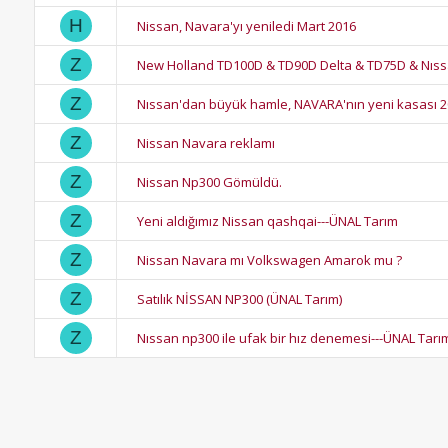
H
Nissan, Navara'yı yeniledi Mart 2016
Z
New Holland TD100D & TD90D Delta & TD75D & Nıs
Z
Nıssan'dan büyük hamle, NAVARA'nın yeni kasası 2
Z
Nissan Navara reklamı
Z
Nissan Np300 Gömüldü.
Z
Yeni aldığımız Nissan qashqai---ÜNAL Tarım
Z
Nissan Navara mı Volkswagen Amarok mu ?
Z
Satılık NİSSAN NP300 (ÜNAL Tarım)
Z
Nıssan np300 ile ufak bir hız denemesi---ÜNAL Tarı