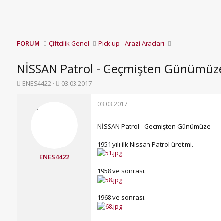
FORUM
Çiftçilik Genel
Pick-up - Arazi Araçları
NİSSAN Patrol - Geçmişten Günümüz
K
B
ENES4422
03.03.2017
o
a
n
ş
03.03.2017
b
l
u
a
NİSSAN Patrol - Geçmişten Günümüze
y
n
u
g
1951 yılı ilk Nissan Patrol üretimi.
b
ı
a
ç
ENES4422
ş
t
1958 ve sonrası.
l
a
a
r
t
i
1968 ve sonrası.
a
h
n
i