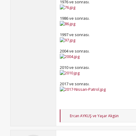
1976 ve sonrası.
1986 ve sonrası.
1997 ve sonrası.
2004 ve sonrası.
2010 ve sonrası.
2017 ve sonrası.
T
Ercan AYKUŞ
ve
Yaşar Akgün
e
p
k
i