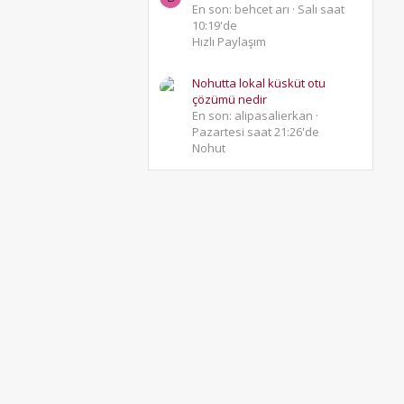
En son: behcet arı
Salı saat
10:19'de
Hızlı Paylaşım
Nohutta lokal küsküt otu
çözümü nedir
En son: alipasalierkan
Pazartesi saat 21:26'de
Nohut