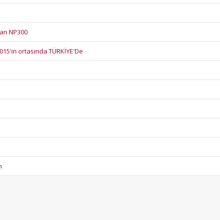
san NP300
015'in ortasında TÜRKİYE'De
m