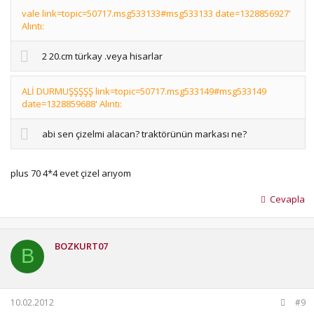
vale link=topic=50717.msg533133#msg533133 date=1328856927'
Alıntı:
2 20.cm türkay .veya hisarlar
ALİ DURMUŞŞŞŞŞ link=topic=50717.msg533149#msg533149
date=1328859688' Alıntı:
abi sen çizelmi alacan? traktörünün markası ne?
plus 70 4*4 evet çizel arıyom
Cevapla
BOZKURT07
B
10.02.2012
#9