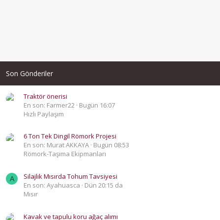
Son Gönderiler
Traktör önerisi
En son: Farmer22
Bugün 16:07
Hızlı Paylaşım
6 Ton Tek Dingil Römork Projesi
En son: Murat AKKAYA
Bugün 08:53
Römork-Taşıma Ekipmanları
Silajlık Mısırda Tohum Tavsiyesi
A
En son: Ayahuasca
Dün 20:15 da
Mısır
Kavak ve tapulu koru ağaç alımı