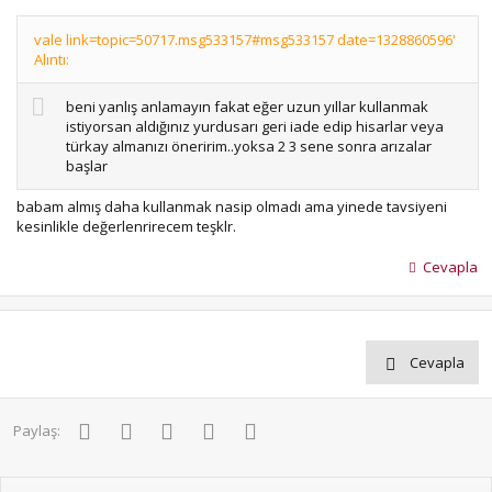
vale link=topic=50717.msg533157#msg533157 date=1328860596'
Alıntı:
beni yanlış anlamayın fakat eğer uzun yıllar kullanmak
istiyorsan aldığınız yurdusarı geri iade edip hisarlar veya
türkay almanızı öneririm..yoksa 2 3 sene sonra arızalar
başlar
babam almış daha kullanmak nasip olmadı ama yinede tavsiyeni
kesinlikle değerlenrirecem teşklr.
Cevapla
Cevapla
Facebook
Twitter
Pinterest
WhatsApp
E-posta
Paylaş: