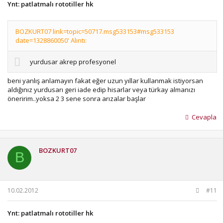
Ynt: patlatmalı rototiller hk
BOZKURT07 link=topic=50717.msg533153#msg533153
date=1328860050' Alıntı:
yurdusar akrep profesyonel
beni yanlış anlamayın fakat eğer uzun yıllar kullanmak istiyorsan
aldığınız yurdusarı geri iade edip hisarlar veya türkay almanızı
öneririm..yoksa 2 3 sene sonra arızalar başlar
Cevapla
BOZKURT07
B
10.02.2012
#11
Ynt: patlatmalı rototiller hk