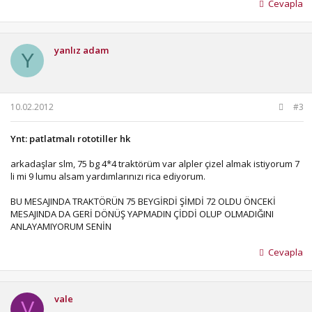
Cevapla
yanlız adam
Y
10.02.2012
#3
Ynt: patlatmalı rototiller hk
arkadaşlar slm, 75 bg 4*4 traktörüm var alpler çizel almak istiyorum 7
li mi 9 lumu alsam yardımlarınızı rica ediyorum.
BU MESAJINDA TRAKTÖRÜN 75 BEYGİRDİ ŞİMDİ 72 OLDU ÖNCEKİ
MESAJINDA DA GERİ DÖNÜŞ YAPMADIN ÇİDDİ OLUP OLMADIĞINI
ANLAYAMIYORUM SENİN
Cevapla
vale
V