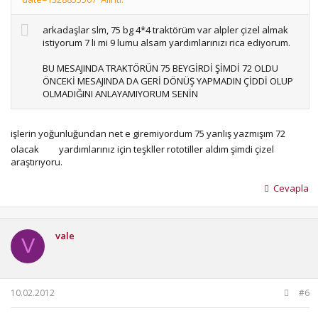
arkadaşlar slm, 75 bg 4*4 traktörüm var alpler çizel almak
istiyorum 7 li mi 9 lumu alsam yardımlarınızı rica ediyorum.
BU MESAJINDA TRAKTÖRÜN 75 BEYGİRDİ ŞİMDİ 72 OLDU
ÖNCEKİ MESAJINDA DA GERİ DÖNÜŞ YAPMADIN ÇİDDİ OLUP
OLMADIĞINI ANLAYAMIYORUM SENİN
işlerin yoğunluğundan net e giremiyordum 75 yanlış yazmışım 72
olacak
yardımlarınız için teşkller rototiller aldım şimdi çizel
araştırıyoru.
Cevapla
vale
V
10.02.2012
#6