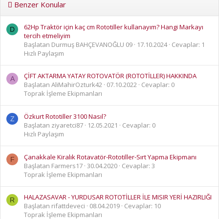
Benzer Konular
62Hp Traktör için kaç cm Rototiller kullanayım? Hangi Markayı
D
tercih etmeliyim
Başlatan Durmuş BAHÇEVANOĞLU 09
17.10.2024
Cevaplar: 1
Hızlı Paylaşım
ÇİFT AKTARMA YATAY ROTOVATÖR (ROTOTİLLER) HAKKINDA
A
Başlatan AliMahirOzturk42
07.10.2022
Cevaplar: 0
Toprak İşleme Ekipmanları
Özkurt Rototiller 3100 Nasıl?
Z
Başlatan ziyaretci87
12.05.2021
Cevaplar: 0
Hızlı Paylaşım
Çanakkale Kiralık Rotavatör-Rototiller-Sırt Yapma Ekipmanı
F
Başlatan Farmers17
30.04.2020
Cevaplar: 3
Toprak İşleme Ekipmanları
HALAZASAVAR - YURDUSAR ROTOTİLLER İLE MISIR YERİ HAZIRLIĞI
R
Başlatan rifattdeveci
08.04.2019
Cevaplar: 10
Toprak İşleme Ekipmanları