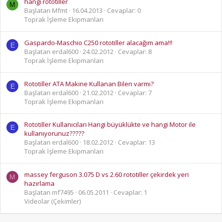
hangi rototiller
M
Başlatan Mfmt
16.04.2013
Cevaplar: 0
Toprak İşleme Ekipmanları
Gaspardo-Maschio C250 rototiller alacağım ama!!!
E
Başlatan erdal600
24.02.2012
Cevaplar: 8
Toprak İşleme Ekipmanları
Rototiller ATA Makine Kullanan Bilen varmı?
E
Başlatan erdal600
21.02.2012
Cevaplar: 7
Toprak İşleme Ekipmanları
Rototiller Kullanıcıları Hangi büyüklükte ve hangi Motor ile
E
kullanıyorunuz?????
Başlatan erdal600
18.02.2012
Cevaplar: 13
Toprak İşleme Ekipmanları
massey ferguson 3.075 D vs 2.60 rototiller çekirdek yeri
M
hazırlama
Başlatan mf7495
06.05.2011
Cevaplar: 1
Videolar (Çekimler)