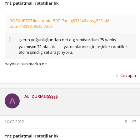
Ynt: patlatmalı rototiller hk
BOZKURT07 link=topic=50717.msg533146#msg533146
date=1328859532' Alıntı:
işlerin yoğunluğundan net e giremiyordum 75 yanlış
yazmışım 72 olacak
yardımlarınız için teşkller rototiller
aldım şimdi çizel araştırıyoru.
hayırlı olsun marka ne
Cevapla
ALİ DURMUŞŞŞŞŞ
A
10.02.2012
#7
Ynt: patlatmalı rototiller hk