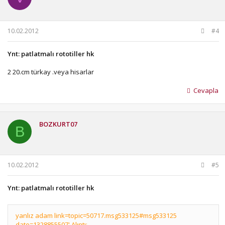
10.02.2012
#4
Ynt: patlatmalı rototiller hk
2 20.cm türkay .veya hisarlar
Cevapla
BOZKURT07
B
10.02.2012
#5
Ynt: patlatmalı rototiller hk
yanlız adam link=topic=50717.msg533125#msg533125
date=1328855507' Alıntı: