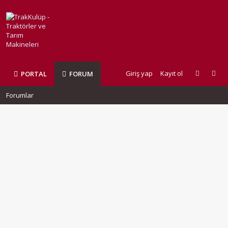
Giriş yap
Kayıt ol
PORTAL
FORUM
Forumlar