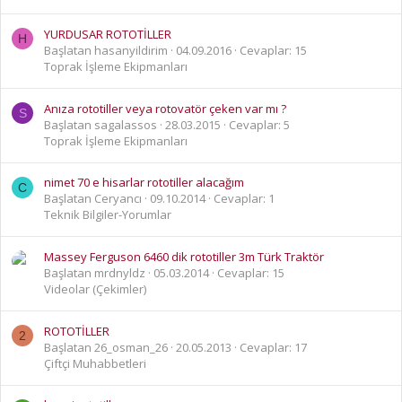
YURDUSAR ROTOTİLLER
H
Başlatan hasanyildirim
04.09.2016
Cevaplar: 15
Toprak İşleme Ekipmanları
Anıza rototiller veya rotovatör çeken var mı ?
S
Başlatan sagalassos
28.03.2015
Cevaplar: 5
Toprak İşleme Ekipmanları
nimet 70 e hisarlar rototiller alacağım
C
Başlatan Ceryancı
09.10.2014
Cevaplar: 1
Teknik Bilgiler-Yorumlar
Massey Ferguson 6460 dik rototiller 3m Türk Traktör
Başlatan mrdnyldz
05.03.2014
Cevaplar: 15
Videolar (Çekimler)
ROTOTİLLER
2
Başlatan 26_osman_26
20.05.2013
Cevaplar: 17
Çiftçi Muhabbetleri