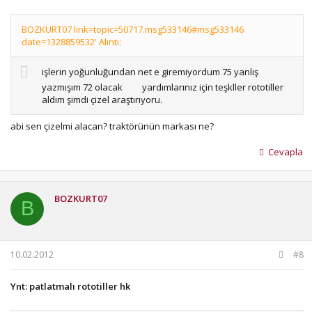
BOZKURT07 link=topic=50717.msg533146#msg533146
date=1328859532' Alıntı:
işlerin yoğunluğundan net e giremiyordum 75 yanlış
yazmışım 72 olacak
yardımlarınız için teşkller rototiller
aldım şimdi çizel araştırıyoru.
abi sen çizelmi alacan? traktörünün markası ne?
Cevapla
BOZKURT07
B
10.02.2012
#8
Ynt: patlatmalı rototiller hk