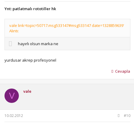
Ynt: patlatmalı rototiller hk
vale link=topic=50717.msg533147#msg533147 date=1328859639'
Alıntı:
hayırlı olsun marka ne
yurdusar akrep profesyonel
Cevapla
vale
V
10.02.2012
#10