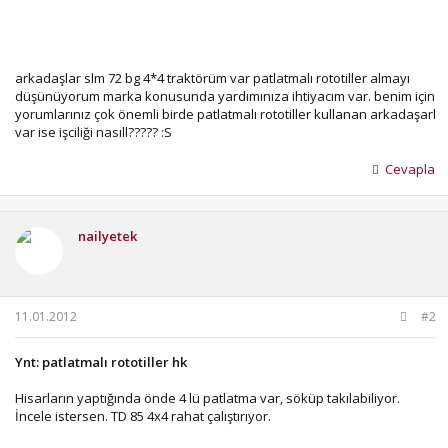
arkadaşlar slm 72 bg 4*4 traktörüm var patlatmalı rototiller almayı
düşünüyorum marka konusunda yardımınıza ihtiyacım var. benim için
yorumlarınız çok önemli birde patlatmalı rototiller kullanan arkadaşarl
var ise işciliği nasıll????? :S
Cevapla
nailyetek
11.01.2012
#2
Ynt: patlatmalı rototiller hk
Hisarların yaptığında önde 4 lü patlatma var, söküp takılabiliyor.
İncele istersen. TD 85 4x4 rahat çalıştırıyor.