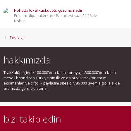
Nohutta lokal küsküt otu çözümü nedir
En son: alipasalierkan
Pazartesi saat 21:26'de
Nohut
Teknoloji
hakkımızda
TrakKulüp, içinde 100.000'den fazla konuyu, 1.300.000'den fazla
mesajı barındıran Türkiye'nin ilk ve en büyük traktör, tarım
ekipmanları ve çiftçilik paylaşım sitesidir. 86.000 üyemiz gibi sizi de
aramızda görmek isteriz.
bizi takip edin