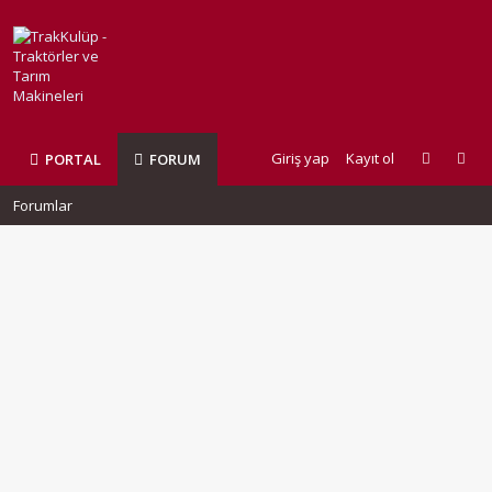
Giriş yap
Kayıt ol
PORTAL
FORUM
Forumlar