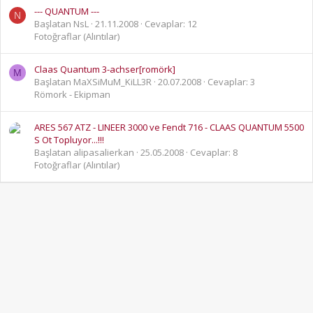
--- QUANTUM ---
N
Başlatan NsL
21.11.2008
Cevaplar: 12
Fotoğraflar (Alıntılar)
Claas Quantum 3-achser[romörk]
M
Başlatan MaXSiMuM_KiLL3R
20.07.2008
Cevaplar: 3
Römork - Ekipman
ARES 567 ATZ - LINEER 3000 ve Fendt 716 - CLAAS QUANTUM 5500
S Ot Topluyor...!!!
Başlatan alipasalierkan
25.05.2008
Cevaplar: 8
Fotoğraflar (Alıntılar)