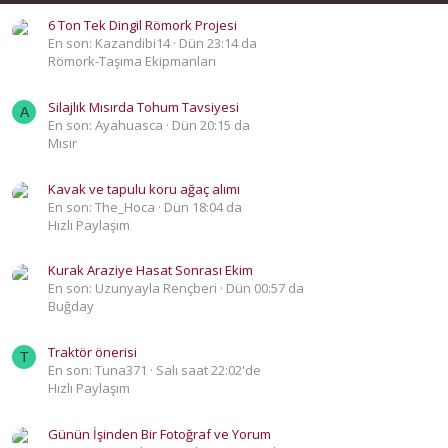
6 Ton Tek Dingil Römork Projesi
En son: Kazandibi14
Dün 23:14 da
Römork-Taşıma Ekipmanları
Silajlık Mısırda Tohum Tavsiyesi
A
En son: Ayahuasca
Dün 20:15 da
Mısır
Kavak ve tapulu koru ağaç alımı
En son: The_Hoca
Dün 18:04 da
Hızlı Paylaşım
Kurak Araziye Hasat Sonrası Ekim
En son: Uzunyayla Rençberi
Dün 00:57 da
Buğday
Traktör önerisi
T
En son: Tuna371
Salı saat 22:02'de
Hızlı Paylaşım
Günün İşinden Bir Fotoğraf ve Yorum