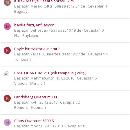
Kurak Araziye Hasat Sonrası Ekim
M
Başlatan MerakliCiftci
Salı saat 12:34'de
Cevaplar: 1
Buğday
banka faizi, enfilasyon
B
Başlatan behcet arı
Salı saat 10:19'de
Cevaplar: 0
Hızlı Paylaşım
Böyle bir traktör alınır mı ?
K
Başlatan karga
Cumartesi saat 19:27'de
Cevaplar: 4
Tümosan
CASE QUANTUM 75 F (dik rampa iniş cıkış )
Başlatan MehmetGngr
15.03.2016
Cevaplar: 6
Videolar (Alıntılar)
Landsberg Quantum XXL
K
Başlatan KAF
25.12.2010
Cevaplar: 2
Römork - Ekipman
Claas Quantum 6800-S
M
Başlatan mocıtu
29.10.2010
Cevaplar: 0