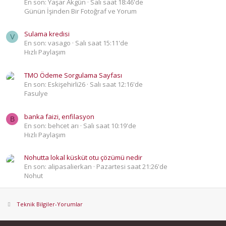
En son: Yaşar Akgün
Salı saat 18:46'de
Günün İşinden Bir Fotoğraf ve Yorum
Sulama kredisi
V
En son: vasago
Salı saat 15:11'de
Hızlı Paylaşım
TMO Ödeme Sorgulama Sayfası
En son: Eskişehirli26
Salı saat 12:16'de
Fasulye
banka faizi, enfilasyon
B
En son: behcet arı
Salı saat 10:19'de
Hızlı Paylaşım
Nohutta lokal küsküt otu çözümü nedir
En son: alipasalierkan
Pazartesi saat 21:26'de
Nohut
Teknik Bilgiler-Yorumlar