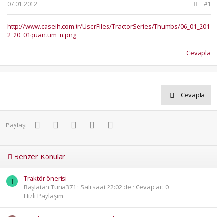
b
ı
07.01.2012
#1
a
ç
ş
t
http://www.caseih.com.tr/UserFiles/TractorSeries/Thumbs/06_01_201
l
a
2_20_01quantum_n.png
a
r
t
i
Cevapla
a
h
n
i
Cevapla
Facebook
Twitter
Pinterest
WhatsApp
E-posta
Paylaş:
Benzer Konular
Traktör önerisi
T
Başlatan Tuna371
Salı saat 22:02'de
Cevaplar: 0
Hızlı Paylaşım