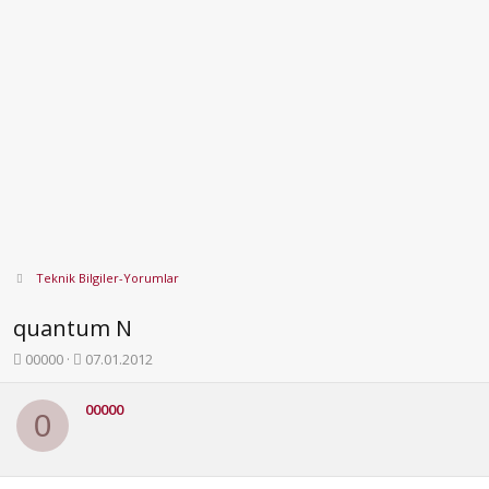
Teknik Bilgiler-Yorumlar
quantum N
K
B
00000
07.01.2012
o
a
n
ş
00000
b
l
0
u
a
y
n
u
g