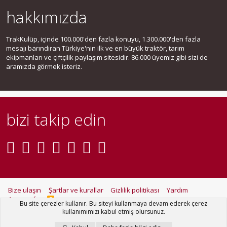
hakkımızda
TrakKulüp, içinde 100.000'den fazla konuyu, 1.300.000'den fazla
mesajı barındıran Türkiye'nin ilk ve en büyük traktör, tarım
ekipmanları ve çiftçilik paylaşım sitesidir. 86.000 üyemiz gibi sizi de
aramızda görmek isteriz.
bizi takip edin
Bize ulaşın
Şartlar ve kurallar
Gizlilik politikası
Yardım
Ana sayfa
R
Bu site çerezler kullanır. Bu siteyi kullanmaya devam ederek çerez
S
kullanımımızı kabul etmiş olursunuz.
S
®
Community platform by XenForo
© 2010-2021 XenForo Ltd.