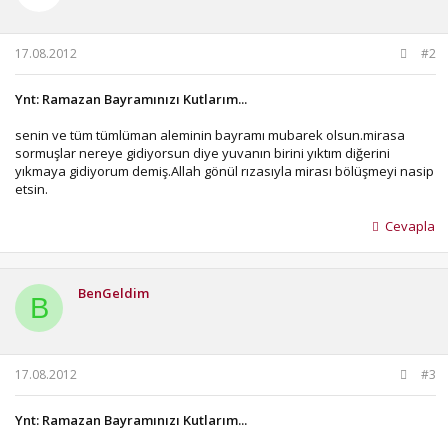
17.08.2012
#2
Ynt: Ramazan Bayramınızı Kutlarım...
senin ve tüm tümlüman aleminin bayramı mubarek olsun.mirasa
sormuşlar nereye gidiyorsun diye yuvanın birini yıktım diğerini
yıkmaya gidiyorum demiş.Allah gönül rızasıyla mirası bölüşmeyi nasip
etsin.
Cevapla
BenGeldim
B
17.08.2012
#3
Ynt: Ramazan Bayramınızı Kutlarım...