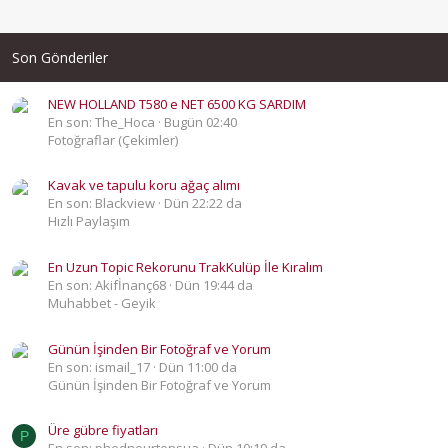
Son Gönderiler
NEW HOLLAND T580 e NET 6500 KG SARDIM
En son: The_Hoca
Bugün 02:40
Fotoğraflar (Çekimler)
Kavak ve tapulu koru ağaç alımı
En son: Blackview
Dün 22:22 da
Hızlı Paylaşım
En Uzun Topic Rekorunu TrakKulüp İle Kıralım
En son: Akifİnanç68
Dün 19:44 da
Muhabbet - Geyik
Günün İşinden Bir Fotoğraf ve Yorum
En son: ismail_17
Dün 11:00 da
Günün İşinden Bir Fotoğraf ve Yorum
Üre gübre fiyatları
P