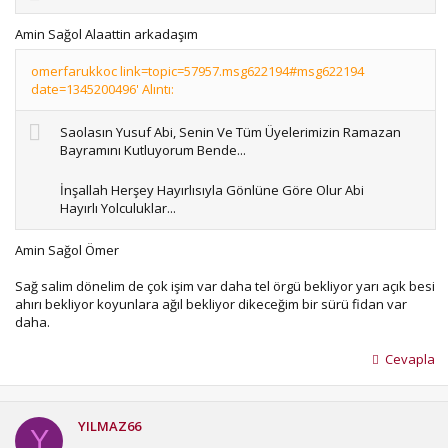
Amin Sağol Alaattin arkadaşım
omerfarukkoc link=topic=57957.msg622194#msg622194
date=1345200496' Alıntı:
Saolasın Yusuf Abi, Senin Ve Tüm Üyelerimizin Ramazan
Bayramını Kutluyorum Bende...
İnşallah Herşey Hayırlısıyla Gönlüne Göre Olur Abi
Hayırlı Yolculuklar...
Amin Sağol Ömer
Sağ salim dönelim de çok işim var daha tel örgü bekliyor yarı açık besi
ahırı bekliyor koyunlara ağıl bekliyor dikeceğim bir sürü fidan var
daha.
Cevapla
YILMAZ66
Y