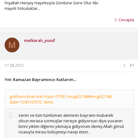
İnşallah Herşey Hayırlısıyla Gönlüne Göre Olur Abi
Hayırlı Yolculuklar...
Cevapla
malkaralı_yusuf
M
17.08.2012
#7
Ynt: Ramazan Bayramınızı Kutlarım...
gokhanozkan link=topic=57957.msg622188#msg622188
date=1345197372' Alıntı:
senin ve tüm tümlüman aleminin bayramı mubarek
olsun.mirasa sormuşlar nereye gidiyorsun diye yuvanın
birini yıktım diğerini yıkmaya gidiyorum demiş.Allah gönül
rızasıyla mirası bölüşmeyi nasip etsin.