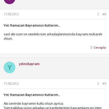
17.08.2012
#8
Ynt: Ramazan Bayramınızı Kutlarım...
saol abi sizin ve sitedeki tüm arkadaşlarımızında bayramı mübarek
olsun.
Cevapla
ydincbayram
Y
17.08.2012
#9
Ynt: Ramazan Bayramınızı Kutlarım...
Abi seninde bayramın kutlu olsun ayrıca;
Tüm trakklup üyesi arkadaş ve kardeşlerimin bayramlarını en içten