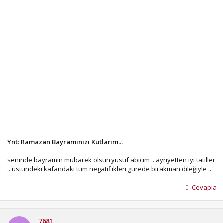
Ynt: Ramazan Bayramınızı Kutlarım...
seninde bayramın mübarek olsun yusuf abicim .. ayriyetten iyi tatiller
.. üstündeki kafandaki tüm negatiflikleri gürede bırakman dileğiyle ..
Cevapla
7681