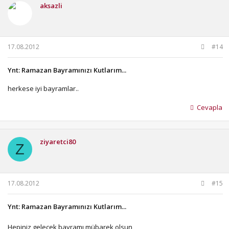
aksazli
17.08.2012
#14
Ynt: Ramazan Bayramınızı Kutlarım...
herkese iyi bayramlar..
Cevapla
ziyaretci80
Z
17.08.2012
#15
Ynt: Ramazan Bayramınızı Kutlarım...
Hepiniz gelecek bayramı mübarek olsun