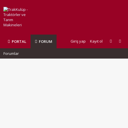
Giriş yap
Kayıt ol
PORTAL
FORUM
Forumlar