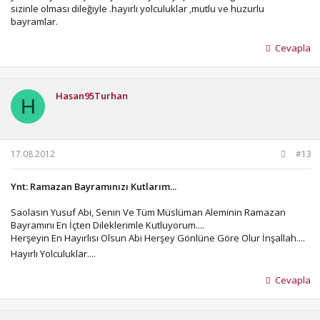
sizinle olması dileğiyle .hayırlı yolculuklar ,mutlu ve huzurlu
bayramlar.
Cevapla
Hasan95Turhan
H
17.08.2012
#13
Ynt: Ramazan Bayramınızı Kutlarım...
Saolasın Yusuf Abi, Senin Ve Tüm Müslüman Aleminin Ramazan
Bayramını En İçten Dileklerimle Kutluyorum....
Herşeyin En Hayırlısı Olsun Abi Herşey Gönlüne Göre Olur İnşallah....
Hayırlı Yolculuklar....
Cevapla