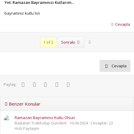
Ynt: Ramazan Bayramınızı Kutlarım...
bayramnız kutlu lsn
Cevapla
Son
1 of 2
Sonraki
Cevapla
Facebook
Twitter
Pinterest
WhatsApp
E-posta
Paylaş:
Benzer Konular
Ramazan Bayramınız Kutlu Olsun
Başlatan TrakKulüp Gündem
10.04.2024
Cevaplar: 22
Hızlı Paylaşım