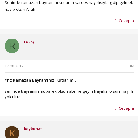
Seninde ramazan bayramını kutlarım kardeş hayırlısıyla gidip gelmek
nasip etsin Allah
Cevapla
rocky
R
17.08.2012
#4
Ynt: Ramazan Bayramınızı Kutlarım...
seninde bayramın mübarek olsun abi. herşeyin hayırlısı olsun. hayırlı
yolculuk.
Cevapla
keykubat
K