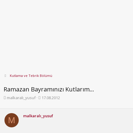
Kutlama ve Tebrik Bölümü
Ramazan Bayramınızı Kutlarım...
K
B
malkaralı_yusuf
17.08.2012
o
a
n
ş
b
l
malkaralı_yusuf
M
u
a
y
n
u
g