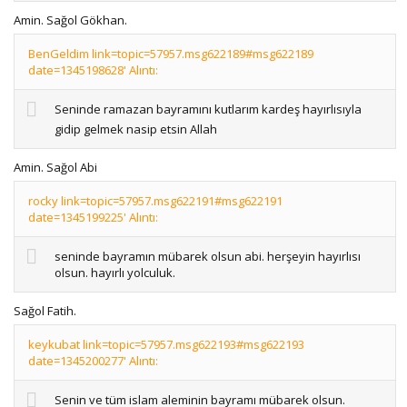
Amin. Sağol Gökhan.
BenGeldim link=topic=57957.msg622189#msg622189
date=1345198628' Alıntı:
Seninde ramazan bayramını kutlarım kardeş hayırlısıyla
gidip gelmek nasip etsin Allah
Amin. Sağol Abi
rocky link=topic=57957.msg622191#msg622191
date=1345199225' Alıntı:
seninde bayramın mübarek olsun abi. herşeyin hayırlısı
olsun. hayırlı yolculuk.
Sağol Fatih.
keykubat link=topic=57957.msg622193#msg622193
date=1345200277' Alıntı:
Senin ve tüm islam aleminin bayramı mübarek olsun.