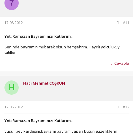
7
17.08.2012
#11
Ynt: Ramazan Bayramınızı Kutlarım...
Seninde bayramın mübarek olsun hemşehrim. Hayırlı yolculuk,iyi
tatiller.
Cevapla
Hacı Mehmet COŞKUN
H
17.08.2012
#12
Ynt: Ramazan Bayramınızı Kutlarım...
yusuf bey kardeşim.bayramı bayram yapan bütün güzelliklerin