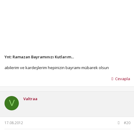
Ynt: Ramazan Bayramınızı Kutlarım...
abilerim ve kardeşlerim hepinizin bayramı mübarek olsun
Cevapla
Valtraa
V
17.08.2012
#20