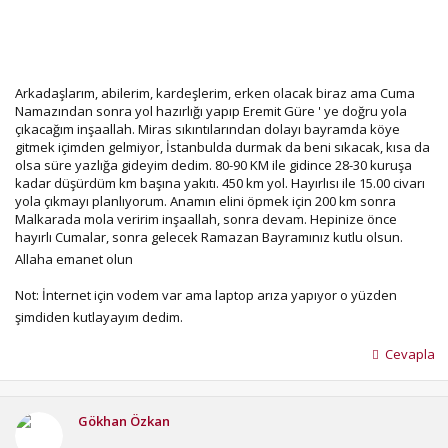
Arkadaşlarım, abilerim, kardeşlerim, erken olacak biraz ama Cuma
Namazından sonra yol hazırlığı yapıp Eremit Güre ' ye doğru yola
çıkacağım inşaallah. Miras sıkıntılarından dolayı bayramda köye
gitmek içimden gelmiyor, İstanbulda durmak da beni sıkacak, kısa da
olsa süre yazlığa gideyim dedim. 80-90 KM ile gidince 28-30 kuruşa
kadar düşürdüm km başına yakıtı. 450 km yol. Hayırlısı ile 15.00 civarı
yola çıkmayı planlıyorum. Anamın elini öpmek için 200 km sonra
Malkarada mola veririm inşaallah, sonra devam. Hepinize önce
hayırlı Cumalar, sonra gelecek Ramazan Bayramınız kutlu olsun.
Allaha emanet olun
Not: İnternet için vodem var ama laptop arıza yapıyor o yüzden
şimdiden kutlayayım dedim.
Cevapla
Gökhan Özkan