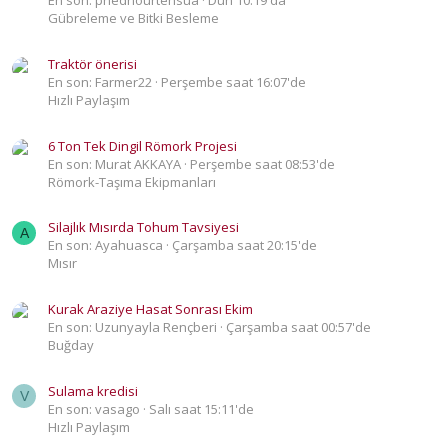
En son: phednourtensua
Dün 10:19 da
Gübreleme ve Bitki Besleme
Traktör önerisi
En son: Farmer22
Perşembe saat 16:07'de
Hızlı Paylaşım
6 Ton Tek Dingil Römork Projesi
En son: Murat AKKAYA
Perşembe saat 08:53'de
Römork-Taşıma Ekipmanları
Silajlık Mısırda Tohum Tavsiyesi
A
En son: Ayahuasca
Çarşamba saat 20:15'de
Mısır
Kurak Araziye Hasat Sonrası Ekim
En son: Uzunyayla Rençberi
Çarşamba saat 00:57'de
Buğday
Sulama kredisi
V
En son: vasago
Salı saat 15:11'de
Hızlı Paylaşım