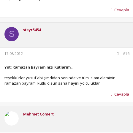
Cevapla
steyr5454
S
17.08.2012
#16
Ynt: Ramazan Bayramınızı Kutlarım...
teşekkürler yusuf abi şimdiden seninde ve tüm islam aleminin
ramazan bayramı kutlu olsun sana hayırlı yolculuklar
Cevapla
Mehmet Cömert