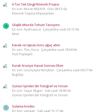
6 Ton Tek Dingil Römork Projesi
En son: Murat AKKAYA
Dün 08:53 da
Römork-Taşıma Ekipmanları
Silajlık Mısırda Tohum Tavsiyesi
A
En son: Ayahuasca
Çarşamba saat 20:15'de
Mısır
Kavak ve tapulu koru ağaç alımı
En son: The_Hoca
Çarşamba saat 18:04'de
Hızlı Paylaşım
Kurak Araziye Hasat Sonrası Ekim
En son: Uzunyayla Rençberi
Çarşamba saat 00:57'de
Buğday
Günün İşinden Bir Fotoğraf ve Yorum
En son: Yaşar Akgün
Salı saat 18:46'de
Günün İşinden Bir Fotoğraf ve Yorum
Sulama kredisi
V
En son: vasago
Salı saat 15:11'de