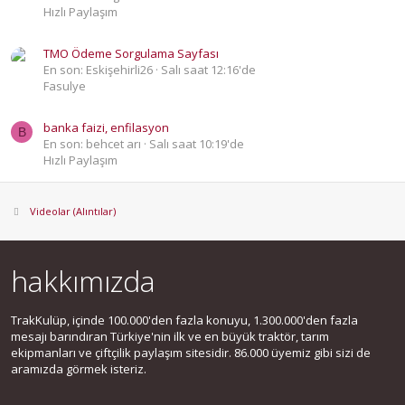
Hızlı Paylaşım
TMO Ödeme Sorgulama Sayfası
En son: Eskişehirli26
Salı saat 12:16'de
Fasulye
banka faizi, enfilasyon
B
En son: behcet arı
Salı saat 10:19'de
Hızlı Paylaşım
Videolar (Alıntılar)
hakkımızda
TrakKulüp, içinde 100.000'den fazla konuyu, 1.300.000'den fazla
mesajı barındıran Türkiye'nin ilk ve en büyük traktör, tarım
ekipmanları ve çiftçilik paylaşım sitesidir. 86.000 üyemiz gibi sizi de
aramızda görmek isteriz.