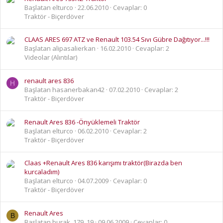
Başlatan elturco
22.06.2010
Cevaplar: 0
Traktör - Biçerdöver
CLAAS ARES 697 ATZ ve Renault 103.54 Sıvı Gübre Dağıtıyor...!!!
Başlatan alipasalierkan
16.02.2010
Cevaplar: 2
Videolar (Alıntılar)
renault ares 836
H
Başlatan hasanerbakan42
07.02.2010
Cevaplar: 2
Traktör - Biçerdöver
Renault Ares 836 -Önyüklemeli Traktör
Başlatan elturco
06.02.2010
Cevaplar: 2
Traktör - Biçerdöver
Claas +Renault Ares 836 karışımı traktör(Birazda ben
kurcaladım)
Başlatan elturco
04.07.2009
Cevaplar: 0
Traktör - Biçerdöver
Renault Ares
B
Başlatan burak_179_19
09.06.2009
Cevaplar: 0