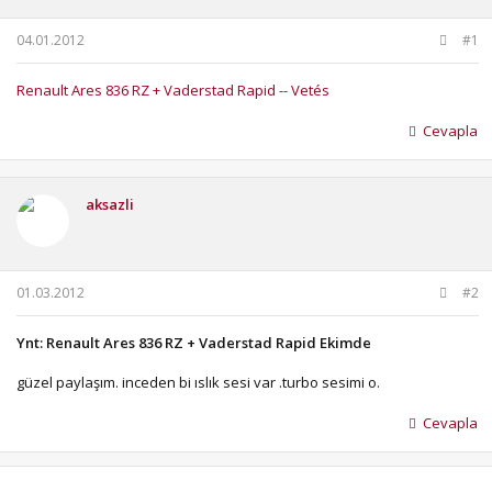
u
g
b
ı
04.01.2012
#1
a
ç
ş
t
Renault Ares 836 RZ + Vaderstad Rapid -- Vetés
l
a
a
r
Cevapla
t
i
a
h
n
i
aksazli
01.03.2012
#2
Ynt: Renault Ares 836 RZ + Vaderstad Rapid Ekimde
güzel paylaşım. inceden bi ıslık sesi var .turbo sesimi o.
Cevapla