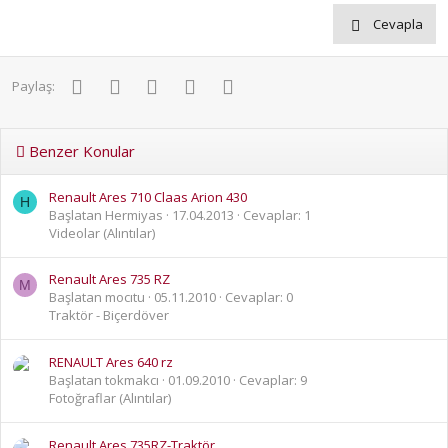
Cevapla
Facebook
Twitter
Pinterest
WhatsApp
E-posta
Paylaş:
Benzer Konular
Renault Ares 710 Claas Arion 430
H
Başlatan Hermiyas
17.04.2013
Cevaplar: 1
Videolar (Alıntılar)
Renault Ares 735 RZ
M
Başlatan mocıtu
05.11.2010
Cevaplar: 0
Traktör - Biçerdöver
RENAULT Ares 640 rz
Başlatan tokmakcı
01.09.2010
Cevaplar: 9
Fotoğraflar (Alıntılar)
Renault Ares 735RZ-Traktör