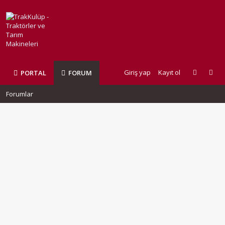
Giriş yap
Kayıt ol
PORTAL
FORUM
Forumlar