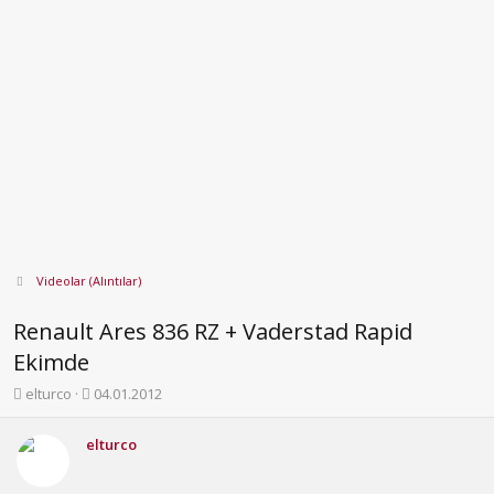
Videolar (Alıntılar)
Renault Ares 836 RZ + Vaderstad Rapid
Ekimde
K
B
elturco
04.01.2012
o
a
n
ş
elturco
b
l
u
a
y
n