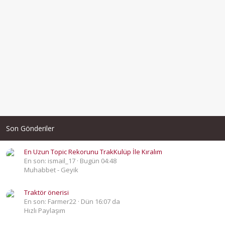
Son Gönderiler
En Uzun Topic Rekorunu TrakKulüp İle Kıralım
En son: ismail_17
Bugün 04:48
Muhabbet - Geyik
Traktör önerisi
En son: Farmer22
Dün 16:07 da
Hızlı Paylaşım