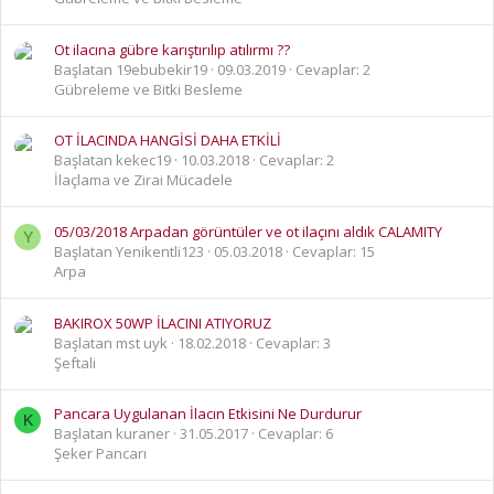
Ot ilacına gübre karıştırılıp atılırmı ??
Başlatan 19ebubekir19
09.03.2019
Cevaplar: 2
Gübreleme ve Bitki Besleme
OT İLACINDA HANGİSİ DAHA ETKİLİ
Başlatan kekec19
10.03.2018
Cevaplar: 2
İlaçlama ve Zirai Mücadele
05/03/2018 Arpadan görüntüler ve ot ilaçını aldık CALAMITY
Y
Başlatan Yenikentli123
05.03.2018
Cevaplar: 15
Arpa
BAKIROX 50WP İLACINI ATIYORUZ
Başlatan mst uyk
18.02.2018
Cevaplar: 3
Şeftali
Pancara Uygulanan İlacın Etkisini Ne Durdurur
K
Başlatan kuraner
31.05.2017
Cevaplar: 6
Şeker Pancarı