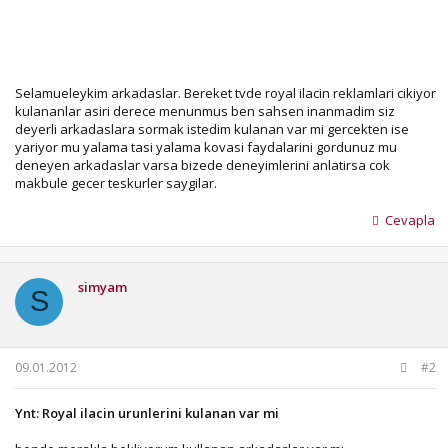
Selamueleykim arkadaslar. Bereket tvde royal ilacin reklamlari cikiyor
kulananlar asiri derece menunmus ben sahsen inanmadim siz
deyerli arkadaslara sormak istedim kulanan var mi gercekten ise
yariyor mu yalama tasi yalama kovasi faydalarini gordunuz mu
deneyen arkadaslar varsa bizede deneyimlerini anlatirsa cok
makbule gecer teskurler saygilar.
Cevapla
simyam
S
09.01.2012
#2
Ynt: Royal ilacin urunlerini kulanan var mi