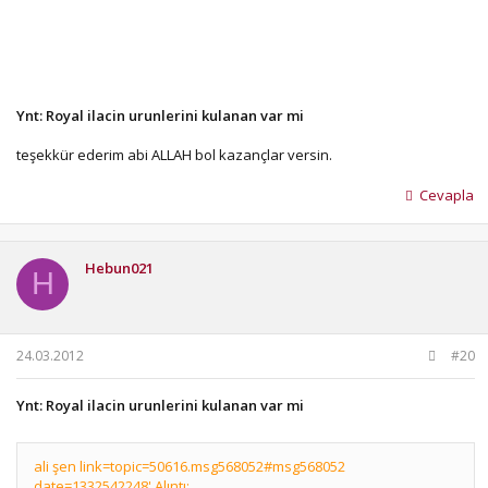
Ynt: Royal ilacin urunlerini kulanan var mi
teşekkür ederim abi ALLAH bol kazançlar versin.
Cevapla
Hebun021
H
24.03.2012
#20
Ynt: Royal ilacin urunlerini kulanan var mi
ali şen link=topic=50616.msg568052#msg568052
date=1332542248' Alıntı: