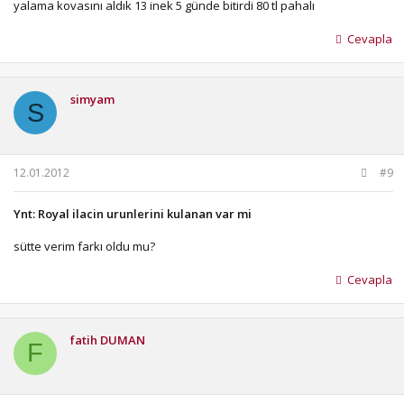
yalama kovasını aldık 13 inek 5 günde bitirdi 80 tl pahalı
Cevapla
simyam
S
12.01.2012
#9
Ynt: Royal ilacin urunlerini kulanan var mi
sütte verim farkı oldu mu?
Cevapla
fatih DUMAN
F