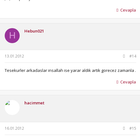
Cevapla
Hebun021
H
13.01.2012
#14
Tesekurler arkadaslar insallah ise yarar aldik artik gorecez zamanla .
Cevapla
hacimmet
16.01.2012
#15