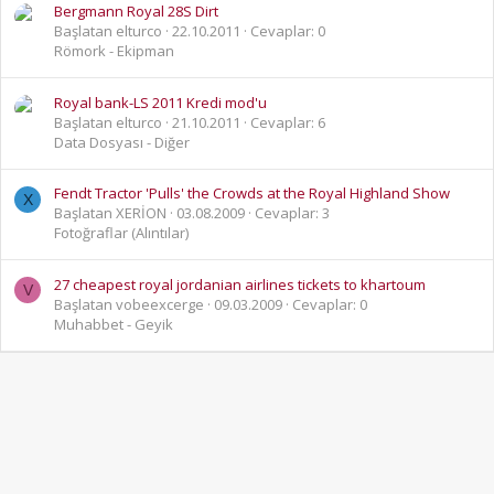
Bergmann Royal 28S Dirt
Başlatan elturco
22.10.2011
Cevaplar: 0
Römork - Ekipman
Royal bank-LS 2011 Kredi mod'u
Başlatan elturco
21.10.2011
Cevaplar: 6
Data Dosyası - Diğer
Fendt Tractor 'Pulls' the Crowds at the Royal Highland Show
X
Başlatan XERİON
03.08.2009
Cevaplar: 3
Fotoğraflar (Alıntılar)
27 cheapest royal jordanian airlines tickets to khartoum
V
Başlatan vobeexcerge
09.03.2009
Cevaplar: 0
Muhabbet - Geyik