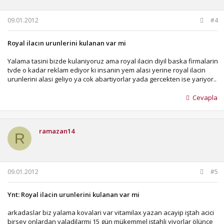
09.01.2012
#4
Royal ilacın urunlerini kulanan var mi
Yalama tasini bizde kulaniyoruz ama royal ilacin diyil baska firmalarin
tvde o kadar reklam ediyor ki insanin yem alasi yerine royal ilacin
urunlerini alasi geliyo ya cok abartiyorlar yada gercekten ise yariyor..
Cevapla
ramazan14
R
09.01.2012
#5
Ynt: Royal ilacin urunlerini kulanan var mi
arkadaslar biz yalama kovalari var vitamilax yazan acayip iştah acici
birsey onlardan yaladilarmi 15 gün mükemmel iştahli yiyorlar ölünce