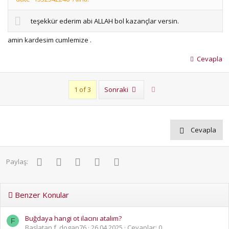
teşekkür ederim abi ALLAH bol kazançlar versin.
amin kardesim cumlemize .
Cevapla
Son
1 of 3
Sonraki
Cevapla
Facebook
Twitter
Pinterest
WhatsApp
E-posta
Paylaş:
Benzer Konular
Buğdaya hangi ot ilacını atalım?
F
Başlatan f_dogan76
26.04.2025
Cevaplar: 0