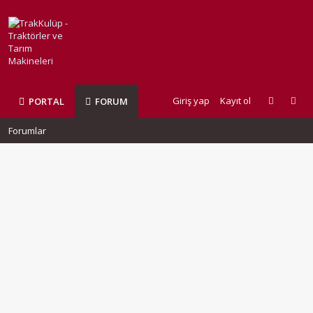
Giriş yap
Kayıt ol
PORTAL
FORUM
Forumlar