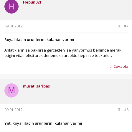
Hebun021
H
09.01.2012
#7
Royal ilacın urunlerini kulanan var mi
Anlatiklariniza bakilirsa gercekten ise yariyormus benimde merak
etigim vitamolixti artik denemek sart oldu hepinize teskurler.
Cevapla
murat_saribas
M
09.01.2012
#8
Ynt: Royal ilacin urunlerini kulanan var mi