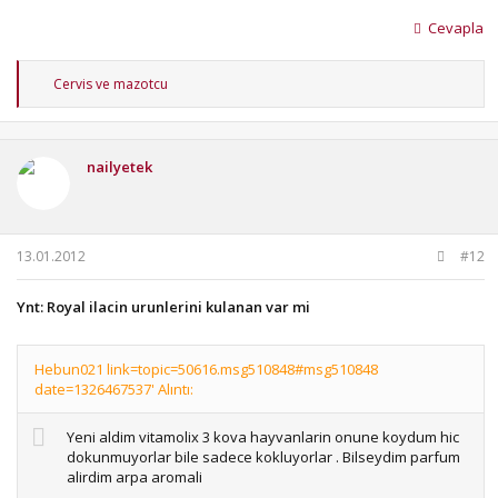
Cevapla
T
Cervis
ve
mazotcu
e
p
k
i
nailyetek
l
e
r
:
13.01.2012
#12
Ynt: Royal ilacin urunlerini kulanan var mi
Hebun021 link=topic=50616.msg510848#msg510848
date=1326467537' Alıntı:
Yeni aldim vitamolix 3 kova hayvanlarin onune koydum hic
dokunmuyorlar bile sadece kokluyorlar . Bilseydim parfum
alirdim arpa aromali