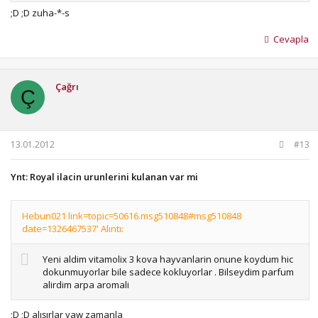
;D ;D zuha-*-s
Cevapla
Çağrı
Ç
13.01.2012
#13
Ynt: Royal ilacin urunlerini kulanan var mi
Hebun021 link=topic=50616.msg510848#msg510848
date=1326467537' Alıntı:
Yeni aldim vitamolix 3 kova hayvanlarin onune koydum hic
dokunmuyorlar bile sadece kokluyorlar . Bilseydim parfum
alirdim arpa aromali
;D ;D alışırlar yaw zamanla