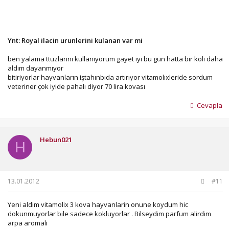
Ynt: Royal ilacin urunlerini kulanan var mi
ben yalama ttuzlarını kullanıyorum gayet iyi bu gün hatta bir koli daha
aldım dayanmıyor
bitiriyorlar hayvanların iştahınbıda artırıyor vitamolıxleride sordum
veteriner çok iyide pahalı diyor 70 lira kovası
Cevapla
Hebun021
H
13.01.2012
#11
Yeni aldim vitamolix 3 kova hayvanlarin onune koydum hic
dokunmuyorlar bile sadece kokluyorlar . Bilseydim parfum alirdim
arpa aromali