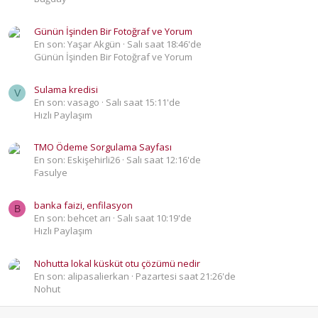
Günün İşinden Bir Fotoğraf ve Yorum
En son: Yaşar Akgün
Salı saat 18:46'de
Günün İşinden Bir Fotoğraf ve Yorum
Sulama kredisi
V
En son: vasago
Salı saat 15:11'de
Hızlı Paylaşım
TMO Ödeme Sorgulama Sayfası
En son: Eskişehirli26
Salı saat 12:16'de
Fasulye
banka faizi, enfilasyon
B
En son: behcet arı
Salı saat 10:19'de
Hızlı Paylaşım
Nohutta lokal küsküt otu çözümü nedir
En son: alipasalierkan
Pazartesi saat 21:26'de
Nohut