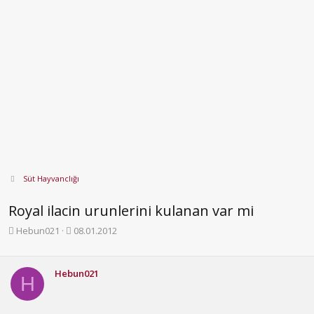
Süt Hayvanclığı
Royal ilacin urunlerini kulanan var mi
K
B
Hebun021
08.01.2012
o
a
n
ş
b
l
Hebun021
H
u
a
y
n
u
g