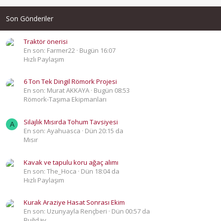
Son Gönderiler
Traktör önerisi
En son: Farmer22
Bugün 16:07
Hızlı Paylaşım
6 Ton Tek Dingil Römork Projesi
En son: Murat AKKAYA
Bugün 08:53
Römork-Taşıma Ekipmanları
Silajlık Mısırda Tohum Tavsiyesi
A
En son: Ayahuasca
Dün 20:15 da
Mısır
Kavak ve tapulu koru ağaç alımı
En son: The_Hoca
Dün 18:04 da
Hızlı Paylaşım
Kurak Araziye Hasat Sonrası Ekim
En son: Uzunyayla Rençberi
Dün 00:57 da
Buğday