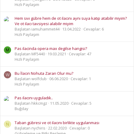
Hızlı Paylaşım
Hem sıvı gübre hem de ot ilacını aynı suya katıp atabilir miyim?
Ve ot ilacı tavsiyesi alabilir miyim
Başlatan iamuhammet44
13.04.2022
Cevaplar: 6
Hızlı Paylaşım
Pas ilacinda opera max degilse hangisi?
M
Başlatan MF5440
19.03.2021
Cevaplar: 47
Hızlı Paylaşım
Bu İlacın Nohuta Zararı Olur mu?
W
Başlatan wolfclub
06.06.2020
Cevaplar: 1
Hızlı Paylaşım
Pas ilacını uyguladık..
Başlatan hkkcmgz
11.05.2020
Cevaplar: 5
Buğday
Taban gübresi ve ot ilacını birlikte uygulanması
N
Başlatan nychiris
22.02.2020
Cevaplar: 0
Gübreleme ve Bitki Besleme