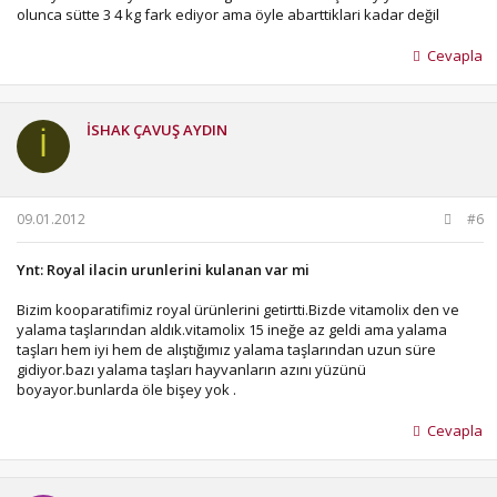
olunca sütte 3 4 kg fark ediyor ama öyle abarttiklari kadar değil
Cevapla
İSHAK ÇAVUŞ AYDIN
İ
09.01.2012
#6
Ynt: Royal ilacin urunlerini kulanan var mi
Bizim kooparatifimiz royal ürünlerini getirtti.Bizde vitamolix den ve
yalama taşlarından aldık.vitamolix 15 ineğe az geldi ama yalama
taşları hem iyi hem de alıştığımız yalama taşlarından uzun süre
gidiyor.bazı yalama taşları hayvanların azını yüzünü
boyayor.bunlarda öle bişey yok .
Cevapla