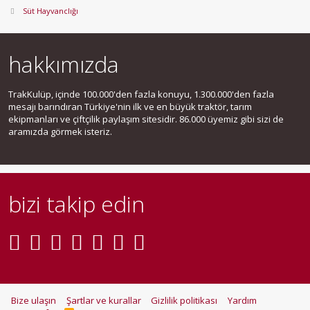
Süt Hayvanclığı
hakkımızda
TrakKulüp, içinde 100.000'den fazla konuyu, 1.300.000'den fazla
mesajı barındıran Türkiye'nin ilk ve en büyük traktör, tarım
ekipmanları ve çiftçilik paylaşım sitesidir. 86.000 üyemiz gibi sizi de
aramızda görmek isteriz.
bizi takip edin
Bize ulaşın
Şartlar ve kurallar
Gizlilik politikası
Yardım