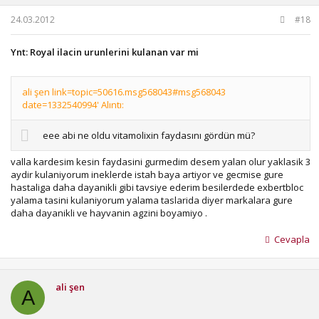
24.03.2012
#18
Ynt: Royal ilacin urunlerini kulanan var mi
ali şen link=topic=50616.msg568043#msg568043
date=1332540994' Alıntı:
eee abi ne oldu vitamolixin faydasını gördün mü?
valla kardesim kesin faydasini gurmedim desem yalan olur yaklasik 3
aydir kulaniyorum ineklerde istah baya artiyor ve gecmise gure
hastaliga daha dayanikli gibi tavsiye ederim besilerdede exbertbloc
yalama tasini kulaniyorum yalama taslarida diyer markalara gure
daha dayanikli ve hayvanin agzini boyamiyo .
Cevapla
ali şen
A