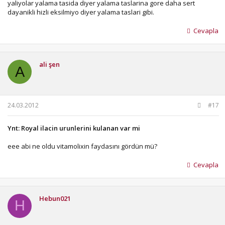
yaliyolar yalama tasida diyer yalama taslarina gore daha sert
dayanikli hizli eksilmiyo diyer yalama taslari gibi.
Cevapla
ali şen
A
24.03.2012
#17
Ynt: Royal ilacin urunlerini kulanan var mi
eee abi ne oldu vitamolixin faydasını gördün mü?
Cevapla
Hebun021
H