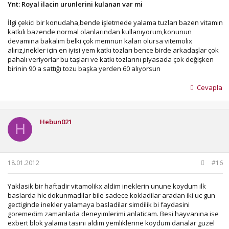
Ynt: Royal ilacin urunlerini kulanan var mi
İlgi çekici bir konudaha,bende işletmede yalama tuzları bazen vitamin
katkılı bazende normal olanlarından kullanıyorum,konunun
devamına bakalım belki çok memnun kalan olursa vitemolix
alırız,inekler için en iyisi yem katkı tozları bence birde arkadaşlar çok
pahalı veriyorlar bu taşları ve katkı tozlarını piyasada çok değişken
birinin 90 a sattığı tozu başka yerden 60 alıyorsun
Cevapla
Hebun021
H
18.01.2012
#16
Yaklasik bir haftadir vitamolikx aldim ineklerin unune koydum ilk
baslarda hic dokunmadilar bile sadece kokladilar aradan iki uc gun
gectiginde inekler yalamaya basladilar simdilik bi faydasini
goremedim zamanlada deneyimlerimi anlaticam. Besi hayvanina ise
exbert blok yalama tasini aldim yemliklerine koydum danalar guzel