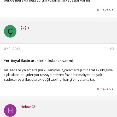
bende merakla bekliyorum kullanan arkadaşlar var mı
Cevapla
Çağrı
Ç
09.01.2012
#3
Ynt: Royal ilacin urunlerini kulanan var mi
biz sadece yalama taşını kullanıyoruz,yalama taşı mineral eksikliğiyle
ilgili sıkıntıları gideriyor tavsiye ederim fazla bir maliyeti de yok
sadece royal ilaç olarak değil tabi herhangi bir yalama taşı
Cevapla
Hebun021
H