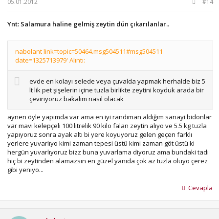
05.01.2012
#14
Ynt: Salamura haline gelmiş zeytin dün çıkarılanlar..
nabolant link=topic=50464.msg504511#msg504511
date=1325713979' Alıntı:
evde en kolayı selede veya çuvalda yapmak herhalde biz 5
lt lik pet şişelerin içine tuzla birlikte zeytini koyduk arada bir
çeviriyoruz bakalım nasıl olacak
aynen öyle yapımda var ama en iyi randıman aldığım sanayi bidonlar
var mavi kelepçeli 100 litrelik 90 kilo falan zeytin alıyo ve 5.5 kg tuzla
yapıyoruz sonra ayak altı bi yere koyuyoruz gelen geçen farklı
yerlere yuvarlıyo kimi zaman tepesi üstü kimi zaman göt üstü ki
hergün yuvarlıyoruz bizz buna yuvarlama diyoruz ama bundaki tadı
hiç bi zeytinden alamazsın en güzel yanıda çok az tuzla oluyo çerez
gibi yeniyo...
Cevapla