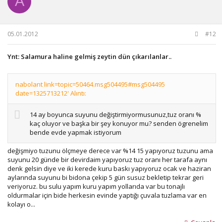
A
05.01.2012
#12
Ynt: Salamura haline gelmiş zeytin dün çıkarılanlar..
nabolant link=topic=50464.msg504495#msg504495
date=1325713212' Alıntı:
14 ay boyunca suyunu değiştirmiyormusunuz,tuz oranı %
kaç oluyor ve başka bir şey konuyor mu? senden ögrenelim
bende evde yapmak istiyorum
değişmiyo tuzunu ölçmeye derece var %14 15 yapıyoruz tuzunu ama
suyunu 20 günde bir devirdaim yapıyoruz tuz oranı her tarafa aynı
denk gelsin diye ve iki kerede kuru baskı yapıyoruz ocak ve haziran
aylarında suyunu bi bidona çekip 5 gün susuz bekletip tekrar geri
veriyoruz. bu sulu yapım kuru yapım yollarıda var bu tonajlı
oldurmalar için bide herkesin evinde yaptığı çuvala tuzlama var en
kolayı o...