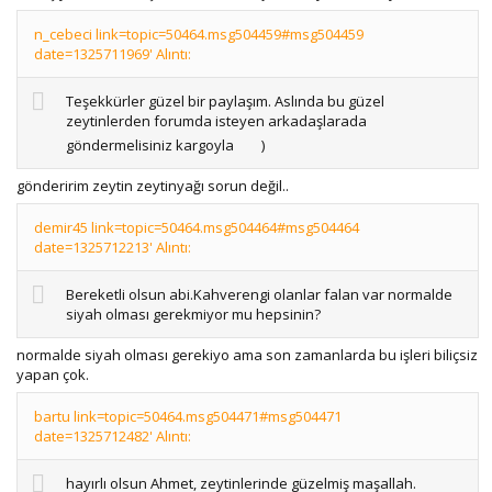
n_cebeci link=topic=50464.msg504459#msg504459
date=1325711969' Alıntı:
Teşekkürler güzel bir paylaşım. Aslında bu güzel
zeytinlerden forumda isteyen arkadaşlarada
göndermelisiniz kargoyla
)
gönderirim zeytin zeytinyağı sorun değil..
demir45 link=topic=50464.msg504464#msg504464
date=1325712213' Alıntı:
Bereketli olsun abi.Kahverengi olanlar falan var normalde
siyah olması gerekmiyor mu hepsinin?
normalde siyah olması gerekiyo ama son zamanlarda bu işleri biliçsiz
yapan çok.
bartu link=topic=50464.msg504471#msg504471
date=1325712482' Alıntı:
hayırlı olsun Ahmet, zeytinlerinde güzelmiş maşallah.