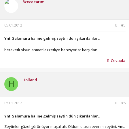
özece tarım
05.01.2012
#5
Ynt: Salamura haline gelmiş zeytin dün çıkarılanlar..
bereketli olsun ahmet.lezzetliye benziyorlar karşıdan
Cevapla
Holland
H
05.01.2012
#6
Ynt: Salamura haline gelmiş zeytin dün çıkarılanlar..
Zeytinler güzel görünüyor maşallah. Oldum olası severim zeytini. Ama