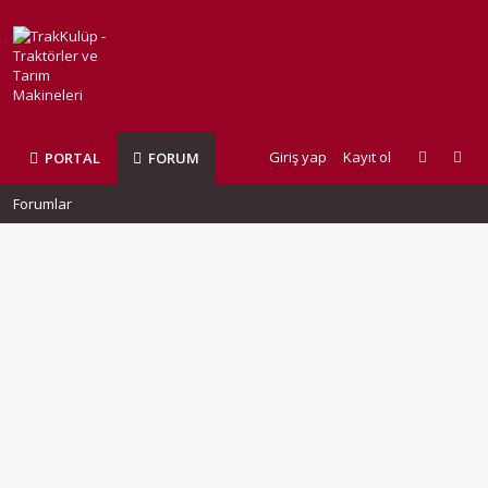
Giriş yap
Kayıt ol
PORTAL
FORUM
Forumlar