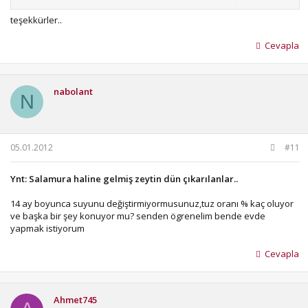
teşekkürler..
Cevapla
nabolant
N
05.01.2012
#11
Ynt: Salamura haline gelmiş zeytin dün çıkarılanlar..
14 ay boyunca suyunu değiştirmiyormusunuz,tuz oranı % kaç oluyor
ve başka bir şey konuyor mu? senden ögrenelim bende evde
yapmak istiyorum
Cevapla
Ahmet745