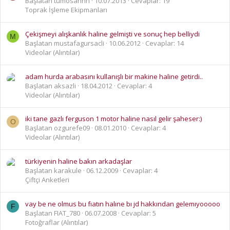
Başlatan tumosannn
10.07.2013
Cevaplar: 19
Toprak İşleme Ekipmanları
Çekişmeyi alışkanlık haline gelmişti ve sonuç hep belliydi
M
Başlatan mustafagursacli
10.06.2012
Cevaplar: 14
Videolar (Alıntılar)
adam hurda arabasını kullanışlı bir makine haline getirdi..
Başlatan aksazli
18.04.2012
Cevaplar: 4
Videolar (Alıntılar)
iki tane gazlı ferguson 1 motor haline nasıl gelir şaheser:)
O
Başlatan ozgurefe09
08.01.2010
Cevaplar: 4
Videolar (Alıntılar)
türkiyenin haline bakın arkadaşlar
Başlatan karakule
06.12.2009
Cevaplar: 4
Çiftçi Anketleri
vay be ne olmus bu fıatın halıne bı jd hakkından gelemıyooooo
F
Başlatan FIAT_780
06.07.2008
Cevaplar: 5
Fotoğraflar (Alıntılar)