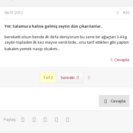
06.01.2012
#20
Ynt: Salamura haline gelmiş zeytin dün çıkarılanlar..
bereketli olsun bende ilk defa deniyorum bu sene bir ağaçtan 3 4 kg
zeytin topladım ilk kez meyve verdi bide...onu tarif ettikleri gibi yaptım
bakalım yemek nasip olcakmı...
Cevapla
Son
1 of 2
Sonraki
Cevapla
Facebook
Twitter
Pinterest
WhatsApp
E-posta
Paylaş: