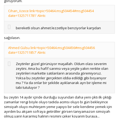
görüyorum.
Cihan_özece link=topic=50464.msg504454#msg504454
date=1325711781' Alıntı:
bereketli olsun ahmet.lezzetliye benziyorlar karşıdan
sağolasın.
Ahmed Gülsu link=topic=50464.msg504456#msg504456
date=1325711857' Alıntı:
Zeytinler güzel görünüyor maşallah. Oldum olası severim
zeytini. Ama bu hafif sarımsı veya yeşile yakın renkte olan
zeytinleri markette satılanların arasında göremiyoruz.
Yoksa bu zeytinler gerçekten iddia edildiği gibi boyanıyor
mu ? Ya da onlar bir şekilde ayıklanarak ayrı bir işleme mi
tabi tutuluyor ?
bu zeytin 14 aydır içinde durduğu suyundan daha yeni çıktı ilk çıktığı
zamanlar rengi böyle oluyo tadıda acımsı oluyo bi gün bekleyince
simsiyah oluyo muhteşem yeme yapıyo bir sele kendime yemek için
ayırdım bu akşam sofraya getirdiler görsen tanıyamazsın simsiyah
olmuş yarın kararmış halinin resmini çeker koyarım buraya...