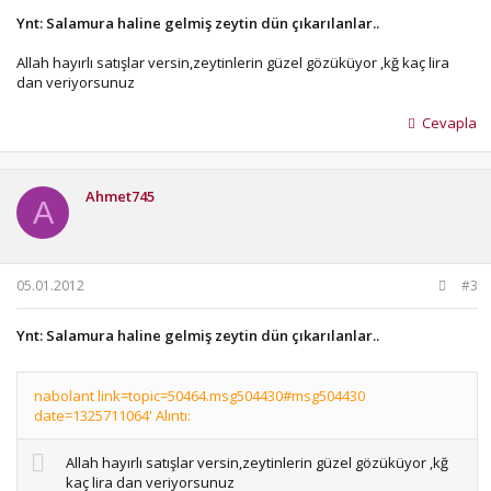
Ynt: Salamura haline gelmiş zeytin dün çıkarılanlar..
Allah hayırlı satışlar versin,zeytinlerin güzel gözüküyor ,kğ kaç lira
dan veriyorsunuz
Cevapla
Ahmet745
A
05.01.2012
#3
Ynt: Salamura haline gelmiş zeytin dün çıkarılanlar..
nabolant link=topic=50464.msg504430#msg504430
date=1325711064' Alıntı:
Allah hayırlı satışlar versin,zeytinlerin güzel gözüküyor ,kğ
kaç lira dan veriyorsunuz