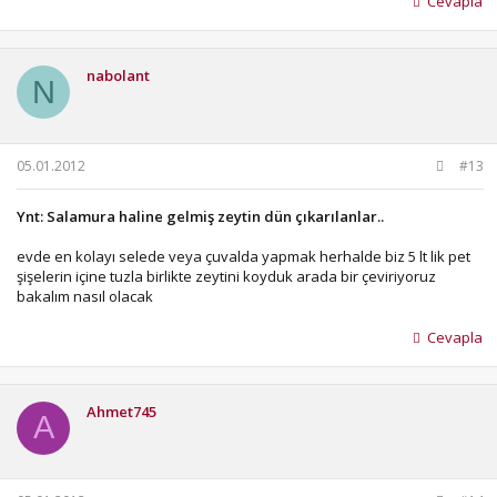
Cevapla
nabolant
N
05.01.2012
#13
Ynt: Salamura haline gelmiş zeytin dün çıkarılanlar..
evde en kolayı selede veya çuvalda yapmak herhalde biz 5 lt lik pet
şişelerin içine tuzla birlikte zeytini koyduk arada bir çeviriyoruz
bakalım nasıl olacak
Cevapla
Ahmet745
A