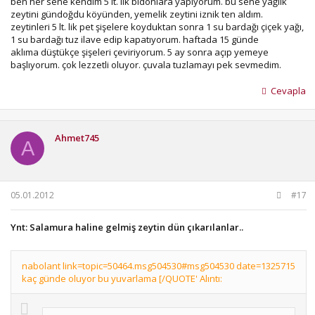
ben her sene kendim 5 lt. lik bidonlara yapıyorum. bu sene yağlık
zeytini gündoğdu köyünden, yemelik zeytini iznik ten aldım.
zeytinleri 5 lt. lik pet şişelere koyduktan sonra 1 su bardağı çiçek yağı,
1 su bardağı tuz ilave edip kapatıyorum. haftada 15 günde
aklıma düştükçe şişeleri çeviriyorum. 5 ay sonra açıp yemeye
başlıyorum. çok lezzetli oluyor. çuvala tuzlamayı pek sevmedim.
Cevapla
Ahmet745
A
05.01.2012
#17
Ynt: Salamura haline gelmiş zeytin dün çıkarılanlar..
nabolant link=topic=50464.msg504530#msg504530 date=1325715
kaç günde oluyor bu yuvarlama [/QUOTE' Alıntı: