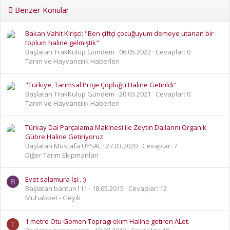
Benzer Konular
Bakan Vahit Kirişci: "Ben çiftçi çocuğuyum demeye utanan bir
toplum haline gelmiştik"
Başlatan TrakKulüp Gündem
06.05.2022
Cevaplar: 0
Tarım ve Hayvancılık Haberleri
"Türkiye, Tarımsal Proje Çöplüğü Haline Getirildi"
Başlatan TrakKulüp Gündem
20.03.2021
Cevaplar: 0
Tarım ve Hayvancılık Haberleri
Türkay Dal Parçalama Makinesi ile Zeytin Dallarını Organik
Gübre Haline Getiriyoruz
Başlatan Mustafa UYSAL
27.03.2020
Cevaplar: 7
Diğer Tarım Ekipmanları
Evet salamura İşi.. :)
B
Başlatan bantun111
18.05.2015
Cevaplar: 12
Muhabbet - Geyik
1 metre Otu Gomen Topragı ekım Haline getıren ALet.
T