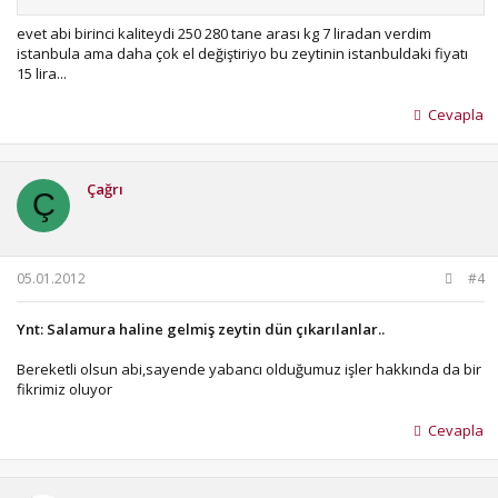
evet abi birinci kaliteydi 250 280 tane arası kg 7 liradan verdim
istanbula ama daha çok el değiştiriyo bu zeytinin istanbuldaki fiyatı
15 lira...
Cevapla
Çağrı
Ç
05.01.2012
#4
Ynt: Salamura haline gelmiş zeytin dün çıkarılanlar..
Bereketli olsun abi,sayende yabancı olduğumuz işler hakkında da bir
fikrimiz oluyor
Cevapla