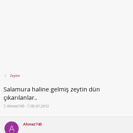
Zeytin
Salamura haline gelmiş zeytin dün
çıkarılanlar..
K
B
Ahmet745
05.01.2012
o
a
n
ş
b
l
Ahmet745
A
u
a
y
n