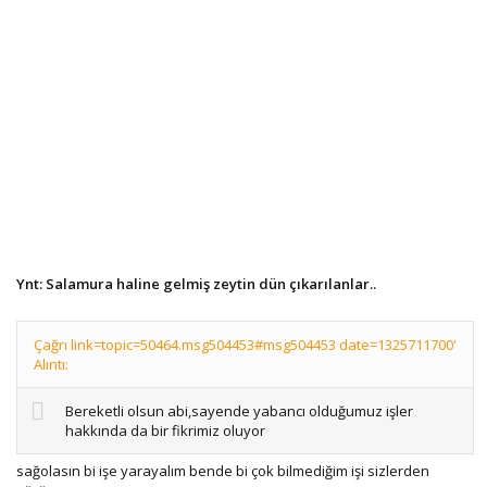
Ynt: Salamura haline gelmiş zeytin dün çıkarılanlar..
Çağrı link=topic=50464.msg504453#msg504453 date=1325711700'
Alıntı:
Bereketli olsun abi,sayende yabancı olduğumuz işler
hakkında da bir fikrimiz oluyor
sağolasın bi işe yarayalım bende bi çok bilmediğim işi sizlerden