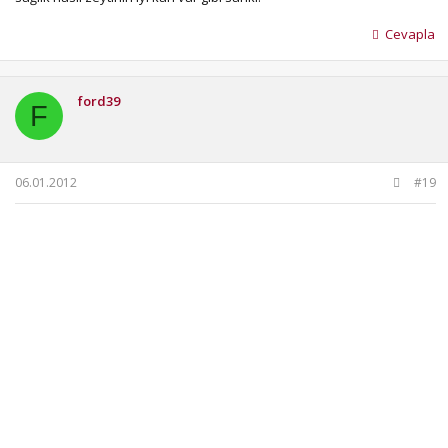
Cevapla
ford39
F
06.01.2012
#19