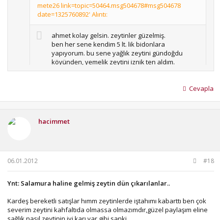
mete26 link=topic=50464.msg504678#msg504678
date=1325760892' Alıntı:
ahmet kolay gelsin. zeytinler güzelmiş.
ben her sene kendim 5 lt. lik bidonlara
yapıyorum. bu sene yağlık zeytini gündoğdu
köyünden, yemelik zeytini iznik ten aldım.
zeytinleri 5 lt. lik pet şişelere koyduktan sonra 1
su bardağı çiçek yağı, 1 su bardağı tuz ilave edip
kapatıyorum. haftada 15 günde
Cevapla
aklıma düştükçe şişeleri çeviriyorum. 5 ay sonra
açıp yemeye başlıyorum. çok lezzetli oluyor.
çuvala tuzlamayı pek sevmedim.
sen bana zeytin ayır dedin bi dahada yazmadın abi ta
hacimmet
iznikte ne işin var. yuvarlama zeytin bi yapsan gör bak tadı
hem 5 ay çok geç hayret bişeybiz bidona yuvarlama
yapıyoruz bu sene 600 kilo civar yaptık satıyoruzda aynı
zamanda yuvarlamalardan ilk koyduğumuz yeme yaptı bile
06.01.2012
#18
1 ay oldu koyalı..
Ynt: Salamura haline gelmiş zeytin dün çıkarılanlar..
Kardeş bereketli satışlar hımm zeytinlerde iştahımı kabarttı ben çok
severim zeytini kahfaltıda olmassa olmazımdır,güzel paylaşım eline
sağlık nasıl zeytinin iyi karı var gibi sanki.