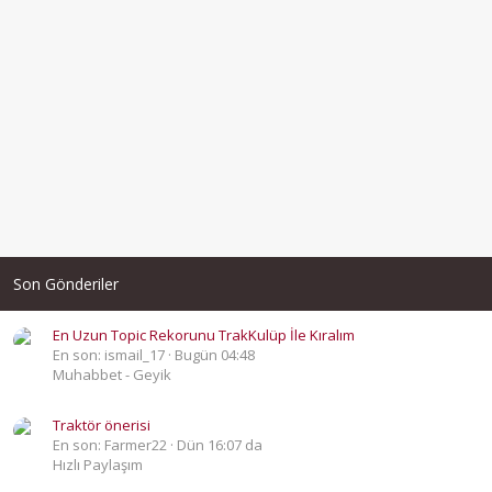
Son Gönderiler
En Uzun Topic Rekorunu TrakKulüp İle Kıralım
En son: ismail_17
Bugün 04:48
Muhabbet - Geyik
Traktör önerisi
En son: Farmer22
Dün 16:07 da
Hızlı Paylaşım