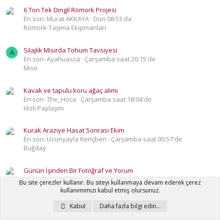
6 Ton Tek Dingil Römork Projesi
En son: Murat AKKAYA
Dün 08:53 da
Römork-Taşıma Ekipmanları
Silajlık Mısırda Tohum Tavsiyesi
A
En son: Ayahuasca
Çarşamba saat 20:15'de
Mısır
Kavak ve tapulu koru ağaç alımı
En son: The_Hoca
Çarşamba saat 18:04'de
Hızlı Paylaşım
Kurak Araziye Hasat Sonrası Ekim
En son: Uzunyayla Rençberi
Çarşamba saat 00:57'de
Buğday
Günün İşinden Bir Fotoğraf ve Yorum
En son: Yaşar Akgün
Salı saat 18:46'de
Bu site çerezler kullanır. Bu siteyi kullanmaya devam ederek çerez
Günün İşinden Bir Fotoğraf ve Yorum
kullanımımızı kabul etmiş olursunuz.
Kabul
Daha fazla bilgi edin…
Sulama kredisi
V
En son: vasago
Salı saat 15:11'de