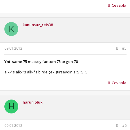
Cevapla
kanunsuz_reis38
K
09.01.2012
#5
Ynt: same 75 massey fantom 75 argon 70
alk-*s alk-*s alk-*s birde çekiştirseydiniz :S :S :S
Cevapla
harun oluk
H
09.01.2012
#6