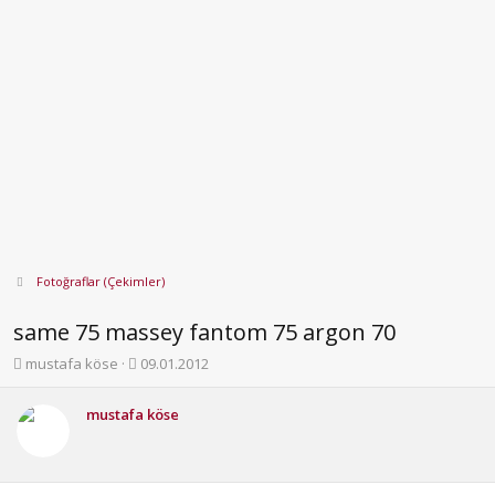
Fotoğraflar (Çekimler)
same 75 massey fantom 75 argon 70
K
B
mustafa köse
09.01.2012
o
a
n
ş
mustafa köse
b
l
u
a
y
n
u
g