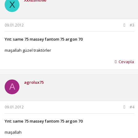
XxXEsinti66
X
09.01.2012
#3
Ynt: same 75 massey fantom 75 argon 70
maşallah güzel traktörler
Cevapla
agrolux75
A
09.01.2012
#4
Ynt: same 75 massey fantom 75 argon 70
maşallah