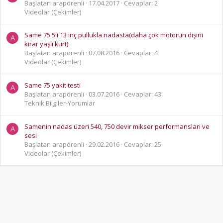
Başlatan arapörenli
17.04.2017
Cevaplar: 2
Videolar (Çekimler)
Same 75 5li 13 inç pullukla nadasta(daha çok motorun dişini
A
kirar yaşlı kurt)
Başlatan arapörenli
07.08.2016
Cevaplar: 4
Videolar (Çekimler)
Same 75 yakit testi
A
Başlatan arapörenli
03.07.2016
Cevaplar: 43
Teknik Bilgiler-Yorumlar
Samenin nadas üzeri 540, 750 devir mikser performanslari ve
A
sesi
Başlatan arapörenli
29.02.2016
Cevaplar: 25
Videolar (Çekimler)