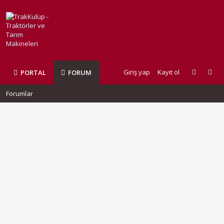
Giriş yap
Kayıt ol
PORTAL
FORUM
Forumlar