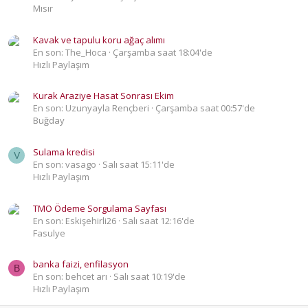
Mısır
Kavak ve tapulu koru ağaç alımı
En son: The_Hoca
Çarşamba saat 18:04'de
Hızlı Paylaşım
Kurak Araziye Hasat Sonrası Ekim
En son: Uzunyayla Rençberi
Çarşamba saat 00:57'de
Buğday
Sulama kredisi
V
En son: vasago
Salı saat 15:11'de
Hızlı Paylaşım
TMO Ödeme Sorgulama Sayfası
En son: Eskişehirli26
Salı saat 12:16'de
Fasulye
banka faizi, enfilasyon
B
En son: behcet arı
Salı saat 10:19'de
Hızlı Paylaşım