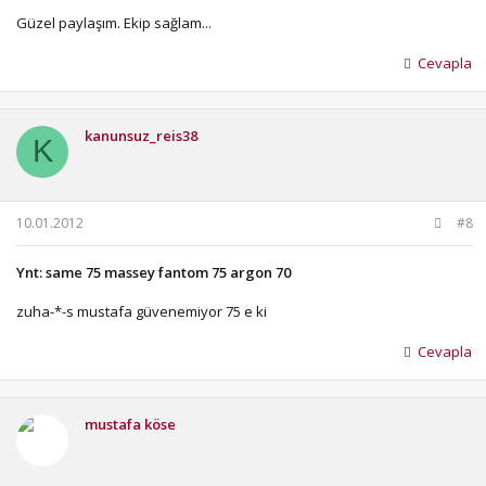
Güzel paylaşım. Ekip sağlam...
Cevapla
kanunsuz_reis38
K
10.01.2012
#8
Ynt: same 75 massey fantom 75 argon 70
zuha-*-s mustafa güvenemiyor 75 e ki
Cevapla
mustafa köse