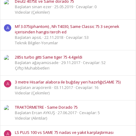
Deutz 4075E ve Same dorado 75
Başlatan sinan ezer
25.05.2019
Cevaplar: 0
Videolar (Çekimler)
Mf 3.075(phantom) , Nh T4030, Same Classic 75 3 seçenek
A
içerisinden hangisi tercih ed
Başlatan apsiL
22.11.2018
Cevaplar: 53
Teknik Bilgiler-Yorumlar
285s turbo gitti Same tiger 75 4.4geldi
Başlatan ağayamüsade
29.11.2017
Cevaplar: 52
Çiftçi Muhabbetleri
3 metre Hisarlar alabora ile buğday yeri hazırlığı(SAME 75)
A
Başlatan arapörenli
03.11.2017
Cevaplar: 16
Videolar (Çekimler)
TRAKTÖRMETRE - Same Dorado 75
Başlatan Ercan AYKUŞ
27.06.2017
Cevaplar: 5
Videolar (Alıntılar)
LS PLUS 100 vs SAME 75 nadas ve yakıt karşılaştırması
A