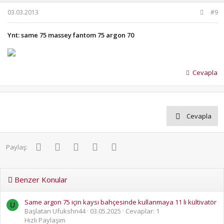
03.03.2013
#9
Ynt: same 75 massey fantom 75 argon 70
Cevapla
Cevapla
Facebook
Twitter
Pinterest
WhatsApp
E-posta
Paylaş:
Benzer Konular
Same argon 75 için kaysı bahçesinde kullanmaya 11 li kültivatör
U
Başlatan Ufukshn44
03.05.2025
Cevaplar: 1
Hızlı Paylaşım