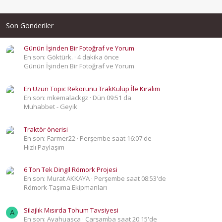
Son Gönderiler
Günün İşinden Bir Fotoğraf ve Yorum
En son: Göktürk.
4 dakika önce
Günün İşinden Bir Fotoğraf ve Yorum
En Uzun Topic Rekorunu TrakKulüp İle Kıralım
En son: mkemalackgz
Dün 09:51 da
Muhabbet - Geyik
Traktör önerisi
En son: Farmer22
Perşembe saat 16:07'de
Hızlı Paylaşım
6 Ton Tek Dingil Römork Projesi
En son: Murat AKKAYA
Perşembe saat 08:53'de
Römork-Taşıma Ekipmanları
Silajlık Mısırda Tohum Tavsiyesi
A
En son: Ayahuasca
Çarşamba saat 20:15'de