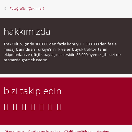
Fotoğraflar (Çekimler)
hakkımızda
TrakKulüp, içinde 100.000'den fazla konuyu, 1.300.000'den fazla
mesajı barındıran Türkiye'nin ilk ve en büyük traktör, tarım
ekipmanları ve çiftçilik paylaşım sitesidir. 86.000 üyemiz gibi sizi de
aramızda görmek isteriz.
bizi takip edin
Bize ulaşın
Şartlar ve kurallar
Gizlilik politikası
Yardım