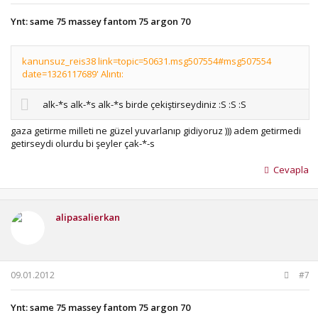
Ynt: same 75 massey fantom 75 argon 70
kanunsuz_reis38 link=topic=50631.msg507554#msg507554
date=1326117689' Alıntı:
alk-*s alk-*s alk-*s birde çekiştirseydiniz :S :S :S
gaza getirme milleti ne güzel yuvarlanıp gidiyoruz ))) adem getirmedi
getirseydi olurdu bi şeyler çak-*-s
Cevapla
alipasalierkan
09.01.2012
#7
Ynt: same 75 massey fantom 75 argon 70