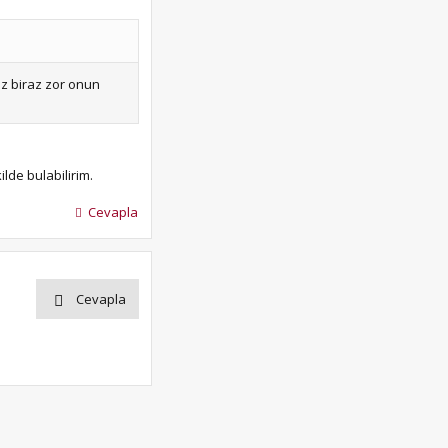
ız biraz zor onun
lde bulabilirim.
Cevapla
Cevapla