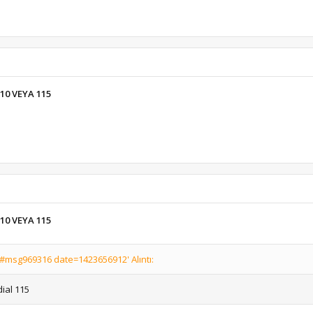
10 VEYA 115
10 VEYA 115
msg969316 date=1423656912' Alıntı:
ial 115