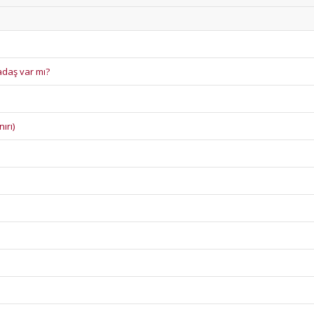
adaş var mı?
ırı)