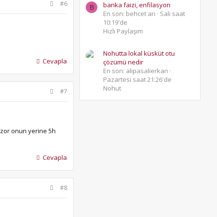
#6
banka faizi, enfilasyon
B
En son: behcet arı
Salı saat
10:19'de
Hızlı Paylaşım
Nohutta lokal küsküt otu
Cevapla
çözümü nedir
En son: alipasalierkan
Pazartesi saat 21:26'de
Nohut
#7
z zor onun yerine 5h
Cevapla
#8