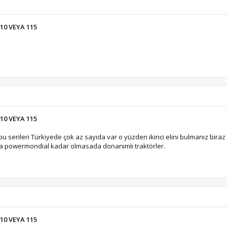
10 VEYA 115
10 VEYA 115
bu serileri Türkiyede çok az sayıda var o yüzden ikinci elini bulmanız bira
da powermondial kadar olmasada donanımlı traktörler.
10 VEYA 115