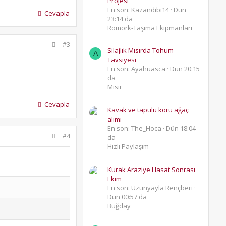
Projesi
En son: Kazandibi14
Dün
Cevapla
23:14 da
Römork-Taşıma Ekipmanları
#3
Silajlık Mısırda Tohum
A
Tavsiyesi
En son: Ayahuasca
Dün 20:15
da
Mısır
Cevapla
Kavak ve tapulu koru ağaç
alımı
En son: The_Hoca
Dün 18:04
#4
da
Hızlı Paylaşım
Kurak Araziye Hasat Sonrası
Ekim
En son: Uzunyayla Rençberi
Dün 00:57 da
Buğday