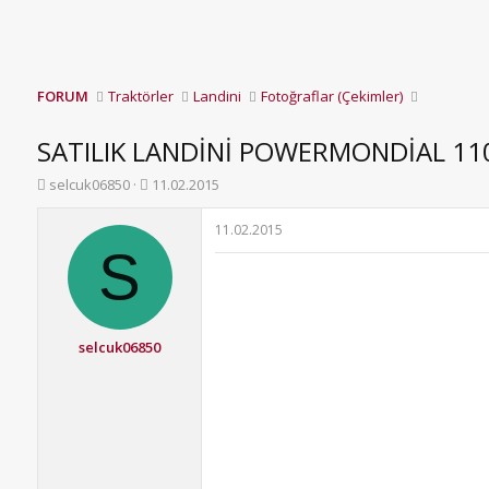
FORUM
Traktörler
Landini
Fotoğraflar (Çekimler)
SATILIK LANDİNİ POWERMONDİAL 11
K
B
selcuk06850
11.02.2015
o
a
n
ş
11.02.2015
b
l
S
u
a
y
n
u
g
b
ı
a
ç
selcuk06850
ş
t
l
a
a
r
t
i
a
h
n
i