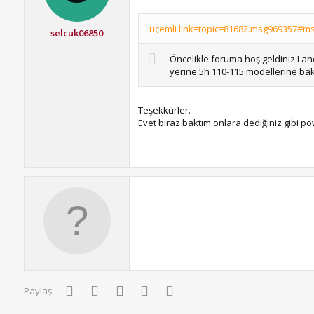
üçemli link=topic=81682.msg969357#ms
selcuk06850
Öncelikle foruma hoş geldiniz.Land
yerine 5h 110-115 modellerine ba
Teşekkürler.
Evet biraz baktım onlara dediğiniz gibi p
Facebook
Twitter
Pinterest
WhatsApp
E-posta
Paylaş: