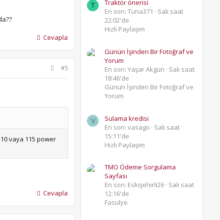
Traktör önerisi
T
En son: Tuna371
Salı saat
da??
22:02'de
Hızlı Paylaşım
Cevapla
Günün İşinden Bir Fotoğraf ve
Yorum
#5
En son: Yaşar Akgün
Salı saat
18:46'de
Günün İşinden Bir Fotoğraf ve
Yorum
Sulama kredisi
V
En son: vasago
Salı saat
15:11'de
.110 vaya 115 power
Hızlı Paylaşım
TMO Ödeme Sorgulama
Sayfası
En son: Eskişehirli26
Salı saat
Cevapla
12:16'de
Fasulye