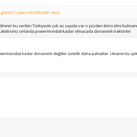
g969357 date=1423663968' Alıntı:
ininin bu serileri Türkiyede çok az sayıda var o yüzden ikinci elini bulman
kabilirsiniz onlarda powermondial kadar olmasada donanımlı traktörler.
owermondial kadar donanımlı değiller üstelik daha pahalılar. Umarım bu şeki