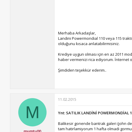
Merhaba Arkadaşlar,
Landini Powermondial 110 veya 115 traktör
olduğunu kısaca anlatabilirmisiniz.
Krediye uygun olması için en az 2011 mode
haber vermenizi rica ediyorum. İnternet o
Şimdiden teşekkür ederim..
11.02.2015
M
Ynt: SATILIK LANDİNİ POWERMONDİAL 1
Balikesir gonende bantrak galeri (john de
tam hatirlamiyorum 1 hafta olmadi gormu
mumtu00