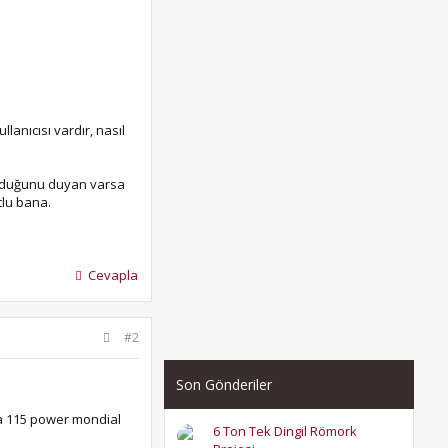
anıcısı vardır, nasıl
 olduğunu duyan varsa
tlu bana.
Cevapla
#2
Son Gönderiler
ya 115 power mondial
6 Ton Tek Dingil Römork