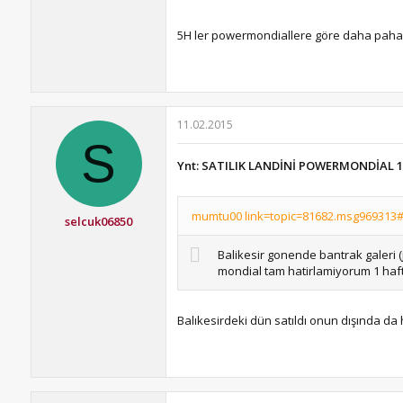
5H ler powermondiallere göre daha pahalı
11.02.2015
S
Ynt: SATILIK LANDİNİ POWERMONDİAL 1
mumtu00 link=topic=81682.msg969313#m
selcuk06850
Balikesir gonende bantrak galeri (
mondial tam hatirlamiyorum 1 haf
Balıkesirdeki dün satıldı onun dışında d