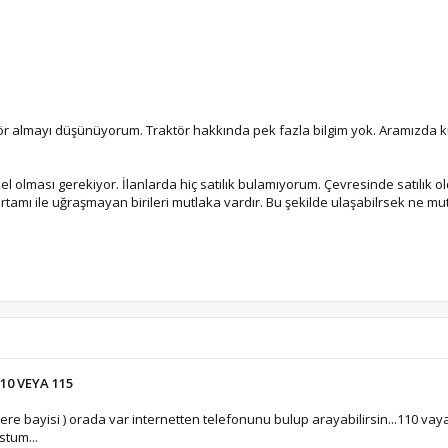
 almayı düşünüyorum. Traktör hakkında pek fazla bilgim yok. Aramızda kull
l olması gerekiyor. İlanlarda hiç satılık bulamıyorum. Çevresinde satılık
rtamı ile uğraşmayan birileri mutlaka vardır. Bu şekilde ulaşabilrsek ne mu
10 VEYA 115
ere bayisi ) orada var internetten telefonunu bulup arayabilirsin...110 va
stum...