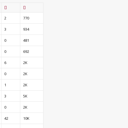
2
770
3
934
0
481
0
692
6
2K
0
2K
1
2K
3
5K
0
2K
42
10K