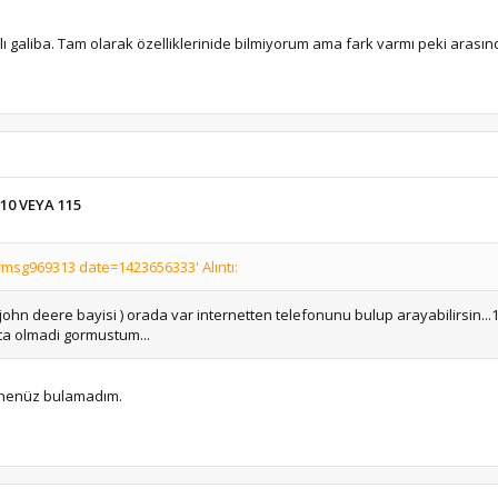
 galiba. Tam olarak özelliklerinide bilmiyorum ama fark varmı peki arasın
10 VEYA 115
sg969313 date=1423656333' Alıntı:
john deere bayisi ) orada var internetten telefonunu bulup arayabilirsin..
ta olmadi gormustum...
a henüz bulamadım.