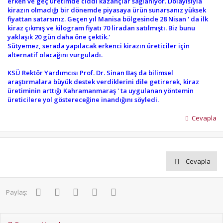
erken ve geç üretimde ciddi kazançlar sağlanıyor. Dolayısıyla
kirazın olmadığı bir dönemde piyasaya ürün sunarsanız yüksek
fiyattan satarsınız. Geçen yıl Manisa bölgesinde 28 Nisan ' da ilk
kiraz çıkmış ve kilogram fiyatı 70 liradan satılmıştı. Biz bunu
yaklaşık 20 gün daha öne çektik.'
Sütyemez, serada yapılacak erkenci kirazın üreticiler için
alternatif olacağını vurguladı.
KSÜ Rektör Yardımcısı Prof. Dr. Sinan Baş da bilimsel
araştırmalara büyük destek verdiklerini dile getirerek, kiraz
üretiminin arttığı Kahramanmaraş ' ta uygulanan yöntemin
üreticilere yol göstereceğine inandığını söyledi.
Cevapla
Cevapla
Facebook
Twitter
Pinterest
WhatsApp
E-posta
Paylaş: