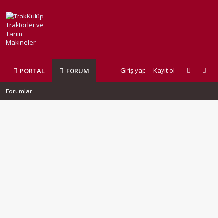
Giriş yap
Kayıt ol
PORTAL
FORUM
Forumlar