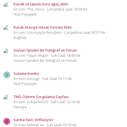
Kavak ve tapulu koru ağaç alımı
En son: The_Hoca
Çarşamba saat 18:04'de
Hızlı Paylaşım
Kurak Araziye Hasat Sonrası Ekim
En son: Uzunyayla Rençberi
Çarşamba saat 00:57'de
Buğday
Günün İşinden Bir Fotoğraf ve Yorum
En son: Yaşar Akgün
Salı saat 18:46'de
Günün İşinden Bir Fotoğraf ve Yorum
Sulama kredisi
V
En son: vasago
Salı saat 15:11'de
Hızlı Paylaşım
TMO Ödeme Sorgulama Sayfası
En son: Eskişehirli26
Salı saat 12:16'de
Fasulye
banka faizi, enfilasyon
B
En son: behcet arı
Salı saat 10:19'de