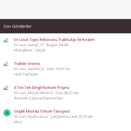
Son Gönderiler
En Uzun Topic Rekorunu TrakKulüp İle Kıralım
En son: ismail_17
Bugün 04:48
Muhabbet - Geyik
Traktör önerisi
En son: Farmer22
Dün 16:07 da
Hızlı Paylaşım
6 Ton Tek Dingil Römork Projesi
En son: Murat AKKAYA
Dün 08:53 da
Römork-Taşıma Ekipmanları
Silajlık Mısırda Tohum Tavsiyesi
A
En son: Ayahuasca
Çarşamba saat 20:15'de
Mısır