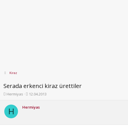
Kiraz
Serada erkenci kiraz ürettiler
K
B
Hermiyas
12.04.2013
o
a
n
ş
Hermiyas
b
l
H
u
a
y
n
u
g