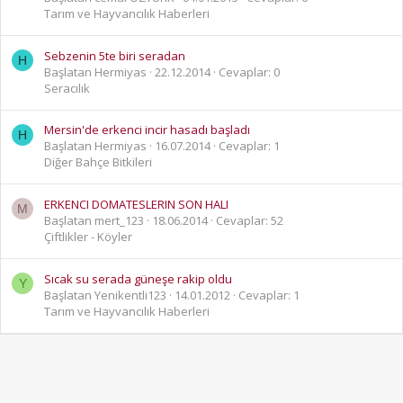
Tarım ve Hayvancılık Haberleri
Sebzenin 5te biri seradan
H
Başlatan Hermiyas
22.12.2014
Cevaplar: 0
Seracılık
Mersin'de erkenci incir hasadı başladı
H
Başlatan Hermiyas
16.07.2014
Cevaplar: 1
Diğer Bahçe Bitkileri
ERKENCI DOMATESLERIN SON HALI
M
Başlatan mert_123
18.06.2014
Cevaplar: 52
Çiftlikler - Köyler
Sıcak su serada güneşe rakip oldu
Y
Başlatan Yenikentli123
14.01.2012
Cevaplar: 1
Tarım ve Hayvancılık Haberleri