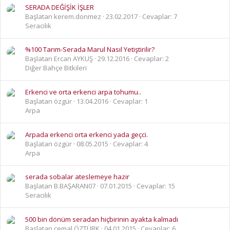
SERADA DEĞİŞİK İŞLER
Başlatan kerem.donmez
23.02.2017
Cevaplar: 7
Seracılık
%100 Tarım-Serada Marul Nasıl Yetiştirilir?
Başlatan Ercan AYKUŞ
29.12.2016
Cevaplar: 2
Diğer Bahçe Bitkileri
Erkenci ve orta erkenci arpa tohumu..
Başlatan özgür
13.04.2016
Cevaplar: 1
Arpa
Arpada erkenci orta erkenci yada geçci.
Başlatan özgür
08.05.2015
Cevaplar: 4
Arpa
serada sobalar ateslemeye hazir
Başlatan B.BAŞARAN07
07.01.2015
Cevaplar: 15
Seracılık
500 bin dönüm seradan hiçbirinin ayakta kalmadı
Başlatan cemal ÖZTÜRK
04.01.2015
Cevaplar: 6