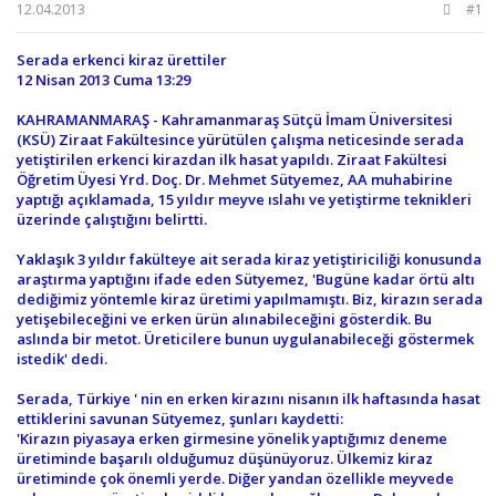
b
ı
12.04.2013
#1
a
ç
ş
t
Serada erkenci kiraz ürettiler
l
a
12 Nisan 2013 Cuma 13:29
a
r
t
i
KAHRAMANMARAŞ - Kahramanmaraş Sütçü İmam Üniversitesi
a
h
(KSÜ) Ziraat Fakültesince yürütülen çalışma neticesinde serada
n
i
yetiştirilen erkenci kirazdan ilk hasat yapıldı. Ziraat Fakültesi
Öğretim Üyesi Yrd. Doç. Dr. Mehmet Sütyemez, AA muhabirine
yaptığı açıklamada, 15 yıldır meyve ıslahı ve yetiştirme teknikleri
üzerinde çalıştığını belirtti.
Yaklaşık 3 yıldır fakülteye ait serada kiraz yetiştiriciliği konusunda
araştırma yaptığını ifade eden Sütyemez, 'Bugüne kadar örtü altı
dediğimiz yöntemle kiraz üretimi yapılmamıştı. Biz, kirazın serada
yetişebileceğini ve erken ürün alınabileceğini gösterdik. Bu
aslında bir metot. Üreticilere bunun uygulanabileceği göstermek
istedik' dedi.
Serada, Türkiye ' nin en erken kirazını nisanın ilk haftasında hasat
ettiklerini savunan Sütyemez, şunları kaydetti:
'Kirazın piyasaya erken girmesine yönelik yaptığımız deneme
üretiminde başarılı olduğumuz düşünüyoruz. Ülkemiz kiraz
üretiminde çok önemli yerde. Diğer yandan özellikle meyvede